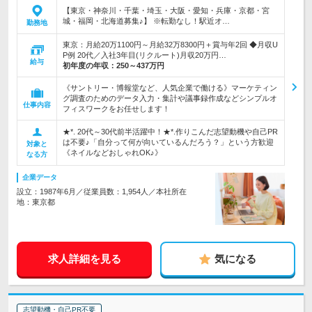
【東京・神奈川・千葉・埼玉・大阪・愛知・兵庫・京都・宮
城・福岡・北海道募集♪】 ※転勤なし！駅近オ…
勤務地
東京：月給20万1100円～月給32万8300円＋賞与年2回 ◆月収U
P例 20代／入社3年目(リクルート)月収20万円…
給与
初年度の年収：
250～437万円
《サントリー・博報堂など、人気企業で働ける》マーケティン
グ調査のためのデータ入力・集計や議事録作成などシンプルオ
仕事内容
フィスワークをお任せします！
★*. 20代～30代前半活躍中！★*.作りこんだ志望動機や自己PR
は不要♪「自分って何が向いているんだろう？」という方歓迎
対象と
《ネイルなどおしゃれOK♪》
なる方
企業データ
設立：1987年6月／従業員数：1,954人／本社所在
地：東京都
求人詳細を見る
気になる
志望動機・自己PR不要