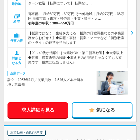
ターン歓迎 【転勤について】 転勤なし…
勤務地
都市部 ｜月給30万円～39万円 その他地域｜月給27万円～38万
円 ※都市部（東京・神奈川・千葉・埼玉・大…
給与
初年度の年収：
380～550万円
【授業ではなく、生徒を支える｜授業の日程調整などの事務業
務からお任せ！】◆広報・事務・営業・マーケなど「個別教室
仕事内容
のトライ」の運営を担当します
【20～40代が活躍中｜未経験OK・第二新卒歓迎】◆大卒以上
◆営業、接客販売の経験 ◆教えるのが得意じゃなくても大丈
対象と
夫です！授業は担当しません♪
なる方
企業データ
設立：1987年1月／従業員数：1,546人／本社所在
地：東京都
求人詳細を見る
気になる
志望動機・自己PR不要