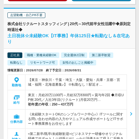
志望動機・自己PR不要
株式会社リクルートスタッフィング | 20代～30代前半女性活躍中◆原則定
時退社◆
土日祝休☆未経験OK【IT事務】年休125日★転勤なし＆在宅あ
り
正社員
職種・業種未経験OK
完全週休2日制
第二新卒歓迎
転勤なし
リモートワーク可
女性のおしごと掲載中
情報更新日：2026/07/28 終了予定日：2026/08/31
【東京・神奈川・千葉・埼玉・大阪・愛知・兵庫・京都・宮
城・福岡・北海道募集♪】 ※転勤なし！駅近オ…
勤務地
東京：月給20万1100円～月給32万8300円＋賞与年2回 ◆月収U
P例 20代／入社3年目(リクルート)月収20万円…
給与
初年度の年収：
250～437万円
《未経験スタートOKのシンプルワーク中心♪》ITツールに関す
る問い合わせ内容の入力やマニュアル作成サポートなどITサポ
仕事内容
ート事務業務をお任せします
<第二新卒/既卒/未経験歓迎>ビジネスマナー研修やオリジナル
研修でサポート！☆頑張りがしっかり評価されて収入に反映さ