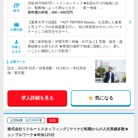
月給26万6667円～＋インセンティブ ■全国を3つの地域に分
け、勤務地によって異なります。 ・第一地域：…
給与
初年度の年収：
300～500万円
【業界大手で活躍】『HOT PEPPER Beauty』を活用した集客
と売上アップの企画提案を行い、街の美容室やサロンのパート
仕事内容
ナーとして経営をサポート。
【第二新卒歓迎！学歴不問！研修・OJTあり】営業・販売・接
客経験をお持ちの方 ★希望の場所で地域に貢献したい、新し
対象と
いことに挑戦したい方歓迎！
なる方
企業データ
設立：2012年10月／従業員数：14,192人／本社所在
地：東京都
求人詳細を見る
気になる
志望動機・自己PR不要
株式会社リクルートスタッフィング | マイナビ転職からの入社実績多数★
シンプルワーク★年休125日