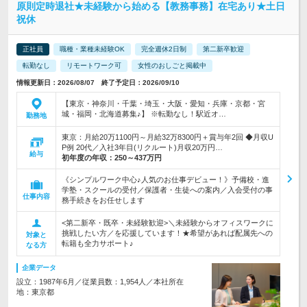
原則定時退社★未経験から始める【教務事務】在宅あり★土日
祝休
正社員
職種・業種未経験OK
完全週休2日制
第二新卒歓迎
転勤なし
リモートワーク可
女性のおしごと掲載中
情報更新日：2026/08/07 終了予定日：2026/09/10
【東京・神奈川・千葉・埼玉・大阪・愛知・兵庫・京都・宮
城・福岡・北海道募集♪】 ※転勤なし！駅近オ…
勤務地
東京：月給20万1100円～月給32万8300円＋賞与年2回 ◆月収U
P例 20代／入社3年目(リクルート)月収20万円…
給与
初年度の年収：
250～437万円
《シンプルワーク中心♪人気のお仕事デビュー！》予備校・進
学塾・スクールの受付／保護者・生徒への案内／入会受付の事
仕事内容
務手続きをお任せします
<第二新卒・既卒・未経験歓迎>＼未経験からオフィスワークに
挑戦したい方／を応援しています！★希望があれば配属先への
対象と
転籍も全力サポート♪
なる方
企業データ
設立：1987年6月／従業員数：1,954人／本社所在
地：東京都