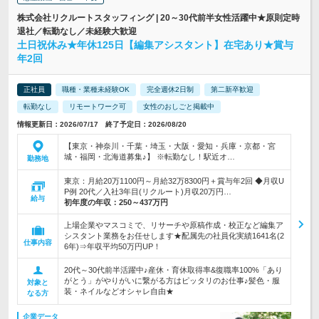
株式会社リクルートスタッフィング | 20～30代前半女性活躍中★原則定時
退社／転勤なし／未経験大歓迎
土日祝休み★年休125日【編集アシスタント】在宅あり★賞与
年2回
正社員
職種・業種未経験OK
完全週休2日制
第二新卒歓迎
転勤なし
リモートワーク可
女性のおしごと掲載中
情報更新日：2026/07/17 終了予定日：2026/08/20
【東京・神奈川・千葉・埼玉・大阪・愛知・兵庫・京都・宮
城・福岡・北海道募集♪】 ※転勤なし！駅近オ…
勤務地
東京：月給20万1100円～月給32万8300円＋賞与年2回 ◆月収U
P例 20代／入社3年目(リクルート)月収20万円…
給与
初年度の年収：
250～437万円
上場企業やマスコミで、リサーチや原稿作成・校正など編集ア
シスタント業務をお任せします★配属先の社員化実績1641名(2
仕事内容
6年)⇒年収平均50万円UP！
20代～30代前半活躍中♪産休・育休取得率&復職率100%「あり
がとう」がやりがいに繋がる方はピッタリのお仕事♪髪色・服
対象と
装・ネイルなどオシャレ自由★
なる方
企業データ