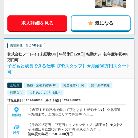
求人詳細を見る
気になる
志望動機・自己PR不要
株式会社フーレイ | 未経験OK│年間休日120日│転勤ナシ│初年度年収400
万円可
子どもと成長できる仕事【PRスタッフ】★月給30万円スタート
可
正社員
職種・業種未経験OK
完全週休2日制
第二新卒歓迎
転勤なし
女性のおしごと掲載中
情報更新日：2026/08/06 終了予定日：2026/08/20
【 希望する勤務地で働いて頂けます！ 転勤ナシ♪】 ☆北海道
～九州まで、全国各エリアで募集中 ☆車…
勤務地
【月給22.5万円～27万円＋インセンティブ＋諸手当】 ★入社2
ヶ月間は月給28.6万円～30万円 ※あなたの年…
給与
初年度の年収：
350～600万円