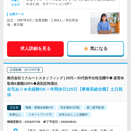
対象と
れるため、モチベーションUP！
なる方
企業データ
設立：1987年6月／従業員数：1,954人／本社所在
地：東京都
求人詳細を見る
気になる
志望動機・自己PR不要
株式会社リクルートスタッフィング | 20代～30代前半女性活躍中◆ 産育休
取得&復職100%◆原則定時退社
在宅あり★未経験OK！年間休日125日【事務系総合職】土日祝
休
正社員
職種・業種未経験OK
完全週休2日制
第二新卒歓迎
転勤なし
リモートワーク可
女性のおしごと掲載中
情報更新日：2026/07/28 終了予定日：2026/08/31
【東京・神奈川・千葉・埼玉・大阪・愛知・兵庫・京都・宮