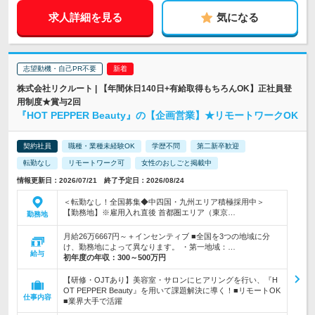
求人詳細を見る
気になる
志望動機・自己PR不要
株式会社リクルート | 【年間休日140日+有給取得もちろんOK】正社員登
用制度★賞与2回
『HOT PEPPER Beauty』の【企画営業】★リモートワークOK
契約社員
職種・業種未経験OK
学歴不問
第二新卒歓迎
転勤なし
リモートワーク可
女性のおしごと掲載中
情報更新日：2026/07/21 終了予定日：2026/08/24
＜転勤なし！全国募集◆中四国・九州エリア積極採用中＞
【勤務地】※雇用入れ直後 首都圏エリア（東京…
勤務地
月給26万6667円～＋インセンティブ ■全国を3つの地域に分
け、勤務地によって異なります。 ・第一地域：…
給与
初年度の年収：
300～500万円
【研修・OJTあり】美容室・サロンにヒアリングを行い、『H
OT PEPPER Beauty』を用いて課題解決に導く！■リモートOK
仕事内容
■業界大手で活躍