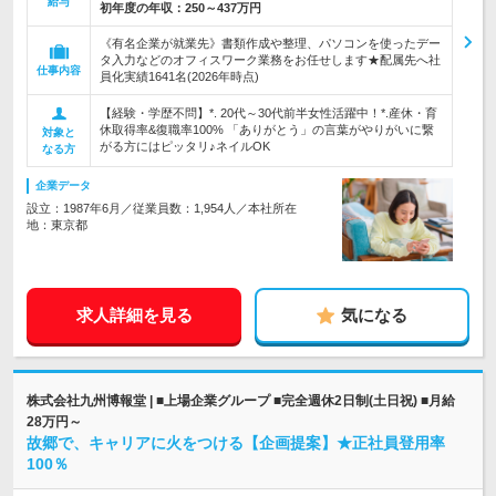
給与
初年度の年収：
250～437万円
《有名企業が就業先》書類作成や整理、パソコンを使ったデー
タ入力などのオフィスワーク業務をお任せします★配属先へ社
仕事内容
員化実績1641名(2026年時点)
【経験・学歴不問】*. 20代～30代前半女性活躍中！*.産休・育
休取得率&復職率100% 「ありがとう」の言葉がやりがいに繋
対象と
がる方にはピッタリ♪ネイルOK
なる方
企業データ
設立：1987年6月／従業員数：1,954人／本社所在
地：東京都
求人詳細を見る
気になる
株式会社九州博報堂 | ■上場企業グループ ■完全週休2日制(土日祝) ■月給
28万円～
故郷で、キャリアに火をつける【企画提案】★正社員登用率
100％