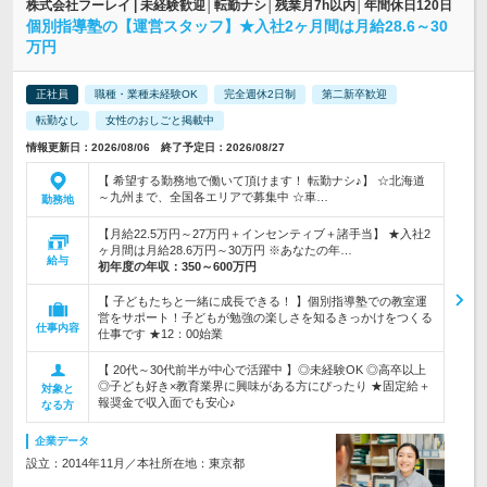
株式会社フーレイ | 未経験歓迎│転勤ナシ│残業月7h以内│年間休日120日
個別指導塾の【運営スタッフ】★入社2ヶ月間は月給28.6～30
万円
正社員
職種・業種未経験OK
完全週休2日制
第二新卒歓迎
転勤なし
女性のおしごと掲載中
情報更新日：2026/08/06 終了予定日：2026/08/27
【 希望する勤務地で働いて頂けます！ 転勤ナシ♪】 ☆北海道
～九州まで、全国各エリアで募集中 ☆車…
勤務地
【月給22.5万円～27万円＋インセンティブ＋諸手当】 ★入社2
ヶ月間は月給28.6万円～30万円 ※あなたの年…
給与
初年度の年収：
350～600万円
【 子どもたちと一緒に成長できる！ 】個別指導塾での教室運
営をサポート！子どもが勉強の楽しさを知るきっかけをつくる
仕事内容
仕事です ★12：00始業
【 20代～30代前半が中心で活躍中 】◎未経験OK ◎高卒以上
◎子ども好き×教育業界に興味がある方にぴったり ★固定給＋
対象と
報奨金で収入面でも安心♪
なる方
企業データ
設立：2014年11月／本社所在地：東京都