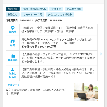
契約社員
職種・業種未経験OK
学歴不問
第二新卒歓迎
転勤なし
リモートワーク可
女性のおしごと掲載中
情報更新日：2026/07/21 終了予定日：2026/08/24
＜転勤なし！全国で積極採用中！＞ 【勤務地】※雇用入れ直
後 ■首都圏エリア（東京都千代田区、東京都…
勤務地
月給26万6667円～＋インセンティブ ■全国を3つの地域に分
け、勤務地によって異なります。 ・第一地域：…
給与
初年度の年収：
300～500万円
【入社後の研修・フォローアップあり】『HOT PEPPERグル
メ』を通した集客のご提案、サービス利用後のサポート業務な
仕事内容
どをお任せします。
【第二新卒歓迎・学歴不問・社会人経験をお持ちの方】「新し
いことに挑戦したい」「営業職にチャレンジしたい」方歓迎！
対象と
意欲重視の採用を実施中です
なる方
企業データ
設立：2012年10月／従業員数：14,192人／本社所在
地：東京都