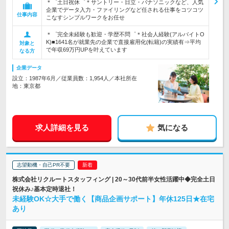
＊゜土日祝休゜＊サントリー・日立・パナソニックなど、人気
企業でデータ入力・ファイリングなど任される仕事をコツコツ
仕事内容
こなすシンプルワークをお任せ
＊゜完全未経験も歓迎・学歴不問゜＊社会人経験(アルバイトO
K)■1641名が就業先の企業で直接雇用化(転籍)の実績有⇒平均
対象と
で年収69万円UPを叶えています
なる方
企業データ
設立：1987年6月／従業員数：1,954人／本社所在
地：東京都
求人詳細を見る
気になる
志望動機・自己PR不要
株式会社リクルートスタッフィング | 20～30代前半女性活躍中◆完全土日
祝休み♪基本定時退社！
未経験OK☆大手で働く【商品企画サポート】年休125日★在宅
あり