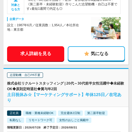
《第二新卒・未経験歓迎》作りこんだ志望動機・自己は不要で
対象と
す♪最短1週間で内定も◎
なる方
企業データ
設立：1987年6月／従業員数：1,954人／本社所在
地：東京都
求人詳細を見る
気になる
志望動機・自己PR不要
株式会社リクルートスタッフィング | 20代～30代前半女性活躍中◆未経験
OK◆原則定時退社◆賞与年2回
土日祝休み☆【マーケティングサポート】年休125日／在宅あ
り
正社員
職種・業種未経験OK
完全週休2日制
第二新卒歓迎
転勤なし
リモートワーク可
女性のおしごと掲載中
情報更新日：2026/07/28 終了予定日：2026/08/31