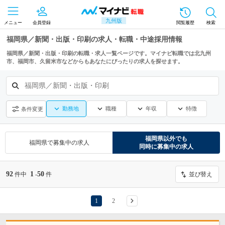
九州版
メニュー
会員登録
閲覧履歴
検索
福岡県／新聞・出版・印刷の求人・転職・中途採用情報
福岡県／新聞・出版・印刷の転職・求人一覧ページです。マイナビ転職では北九州
市、福岡市、久留米市などからもあなたにぴったりの求人を探せます。
福岡県／新聞・出版・印刷
勤務地
職種
年収
特徴
条件変更
福岡県
以外でも
福岡県
で募集中の求人
同時に募集中の求人
92
1
50
件中
-
件
並び替え
1
2