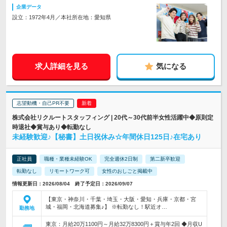
企業データ
設立：1972年4月／本社所在地：愛知県
求人詳細を見る
気になる
志望動機・自己PR不要
株式会社リクルートスタッフィング | 20代～30代前半女性活躍中◆原則定
時退社◆賞与あり◆転勤なし
未経験歓迎♪【秘書】土日祝休み☆年間休日125日♪在宅あり
正社員
職種・業種未経験OK
完全週休2日制
第二新卒歓迎
転勤なし
リモートワーク可
女性のおしごと掲載中
情報更新日：2026/08/04 終了予定日：2026/09/07
【東京・神奈川・千葉・埼玉・大阪・愛知・兵庫・京都・宮
城・福岡・北海道募集♪】 ※転勤なし！駅近オ…
勤務地
東京：月給20万1100円～月給32万8300円＋賞与年2回 ◆月収U