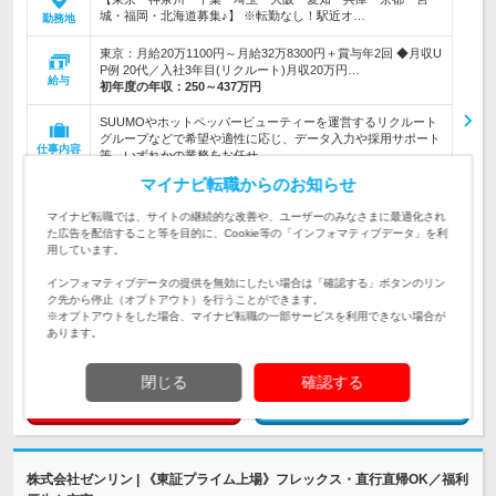
城・福岡・北海道募集♪】 ※転勤なし！駅近オ…
勤務地
東京：月給20万1100円～月給32万8300円＋賞与年2回 ◆月収U
P例 20代／入社3年目(リクルート)月収20万円…
給与
初年度の年収：
250～437万円
SUUMOやホットペッパービューティーを運営するリクルート
グループなどで希望や適性に応じ、データ入力や採用サポート
仕事内容
等、いずれかの業務をお任せ
マイナビ転職からのお知らせ
高卒以上 *. 20代～30代前半女性活躍中*.産休・育休取得率&復
職率100% 「ありがとう」の言葉がやりがいに繋がる方にはピ
対象と
マイナビ転職では、サイトの継続的な改善や、ユーザーのみなさまに最適化され
ッタリ♪《ネイルもOK》
なる方
た広告を配信すること等を目的に、Cookie等の「インフォマティブデータ」を利
用しています。
企業データ
インフォマティブデータの提供を無効にしたい場合は「確認する」ボタンのリン
設立：1987年6月／従業員数：1,954人／本社所在
ク先から停止（オプトアウト）を行うことができます。
地：東京都
※オプトアウトをした場合、マイナビ転職の一部サービスを利用できない場合が
あります。
閉じる
確認する
求人詳細を見る
気になる
株式会社ゼンリン | 《東証プライム上場》フレックス・直行直帰OK／福利