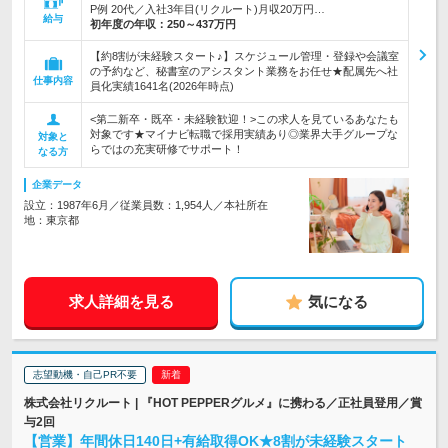
P例 20代／入社3年目(リクルート)月収20万円…
給与
初年度の年収：
250～437万円
【約8割が未経験スタート♪】スケジュール管理・登録や会議室
の予約など、秘書室のアシスタント業務をお任せ★配属先へ社
仕事内容
員化実績1641名(2026年時点)
<第二新卒・既卒・未経験歓迎！>この求人を見ているあなたも
対象です★マイナビ転職で採用実績あり◎業界大手グループな
対象と
らではの充実研修でサポート！
なる方
企業データ
設立：1987年6月／従業員数：1,954人／本社所在
地：東京都
求人詳細を見る
気になる
志望動機・自己PR不要
株式会社リクルート | 『HOT PEPPERグルメ』に携わる／正社員登用／賞
与2回
【営業】年間休日140日+有給取得OK★8割が未経験スタート