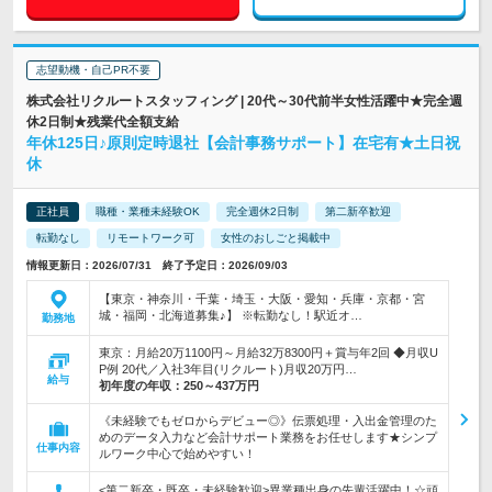
志望動機・自己PR不要
株式会社リクルートスタッフィング | 20代～30代前半女性活躍中★完全週
休2日制★残業代全額支給
年休125日♪原則定時退社【会計事務サポート】在宅有★土日祝
休
正社員
職種・業種未経験OK
完全週休2日制
第二新卒歓迎
転勤なし
リモートワーク可
女性のおしごと掲載中
情報更新日：2026/07/31 終了予定日：2026/09/03
【東京・神奈川・千葉・埼玉・大阪・愛知・兵庫・京都・宮
城・福岡・北海道募集♪】 ※転勤なし！駅近オ…
勤務地
東京：月給20万1100円～月給32万8300円＋賞与年2回 ◆月収U
P例 20代／入社3年目(リクルート)月収20万円…
給与
初年度の年収：
250～437万円
《未経験でもゼロからデビュー◎》伝票処理・入出金管理のた
めのデータ入力など会計サポート業務をお任せします★シンプ
仕事内容
ルワーク中心で始めやすい！
<第二新卒・既卒・未経験歓迎>異業種出身の先輩活躍中！☆頑