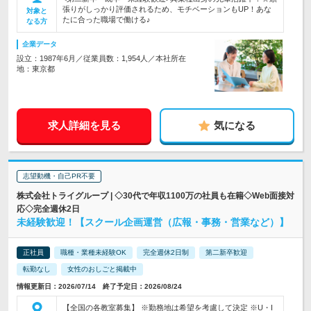
張りがしっかり評価されるため、モチベーションもUP！あな
対象と
たに合った職場で働ける♪
なる方
企業データ
設立：1987年6月／従業員数：1,954人／本社所在
地：東京都
求人詳細を見る
気になる
志望動機・自己PR不要
株式会社トライグループ | ◇30代で年収1100万の社員も在籍◇Web面接対
応◇完全週休2日
未経験歓迎！【スクール企画運営（広報・事務・営業など）】
正社員
職種・業種未経験OK
完全週休2日制
第二新卒歓迎
転勤なし
女性のおしごと掲載中
情報更新日：2026/07/14 終了予定日：2026/08/24
【全国の各教室募集】 ※勤務地は希望を考慮して決定 ※U・I