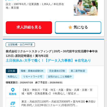
設立：1987年6月／従業員数：1,954人／本社所在
地：東京都
求人詳細を見る
気になる
志望動機・自己PR不要
株式会社リクルートスタッフィング | 20代～30代前半女性活躍中◆年休
125日♪原則定時退社！賞与年2回
土日祝休み♪大手で働く！【データ入力事務】★在宅あり
正社員
職種・業種未経験OK
完全週休2日制
第二新卒歓迎
転勤なし
リモートワーク可
女性のおしごと掲載中
情報更新日：2026/07/28 終了予定日：2026/08/31
【東京・神奈川・千葉・埼玉・大阪・愛知・兵庫・京都・宮
城・福岡・北海道募集♪】 ※転勤なし！駅近オ…
勤務地
東京：月給20万1100円～月給32万8300円＋賞与年2回 ◆月収U
P例 20代／入社3年目(リクルート)月収20万円…