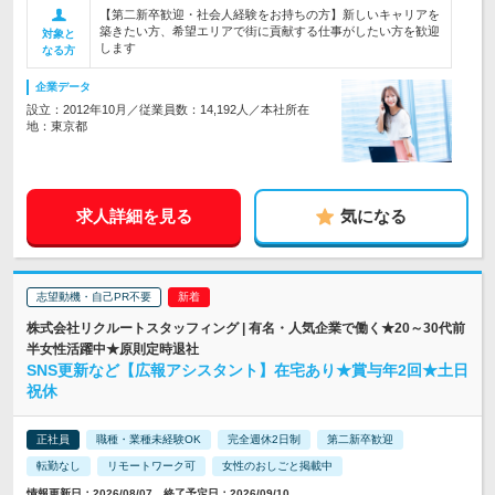
【第二新卒歓迎・社会人経験をお持ちの方】新しいキャリアを
築きたい方、希望エリアで街に貢献する仕事がしたい方を歓迎
対象と
します
なる方
企業データ
設立：2012年10月／従業員数：14,192人／本社所在
地：東京都
求人詳細を見る
気になる
志望動機・自己PR不要
株式会社リクルートスタッフィング | 有名・人気企業で働く★20～30代前
半女性活躍中★原則定時退社
SNS更新など【広報アシスタント】在宅あり★賞与年2回★土日
祝休
正社員
職種・業種未経験OK
完全週休2日制
第二新卒歓迎
転勤なし
リモートワーク可
女性のおしごと掲載中
情報更新日：2026/08/07 終了予定日：2026/09/10