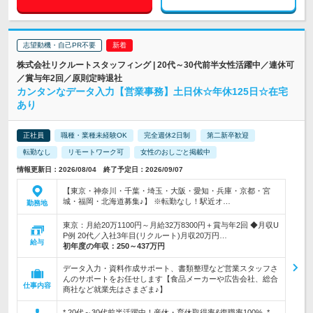
志望動機・自己PR不要
株式会社リクルートスタッフィング | 20代～30代前半女性活躍中／連休可
／賞与年2回／原則定時退社
カンタンなデータ入力【営業事務】土日休☆年休125日☆在宅
あり
正社員
職種・業種未経験OK
完全週休2日制
第二新卒歓迎
転勤なし
リモートワーク可
女性のおしごと掲載中
情報更新日：2026/08/04 終了予定日：2026/09/07
【東京・神奈川・千葉・埼玉・大阪・愛知・兵庫・京都・宮
城・福岡・北海道募集♪】 ※転勤なし！駅近オ…
勤務地
東京：月給20万1100円～月給32万8300円＋賞与年2回 ◆月収U
P例 20代／入社3年目(リクルート)月収20万円…
給与
初年度の年収：
250～437万円
データ入力・資料作成サポート、書類整理など営業スタッフさ
んのサポートをお任せします【食品メーカーや広告会社、総合
仕事内容
商社など就業先はさまざま♪】
*.20代～30代前半活躍中！産休・育休取得率&復職率100% .*