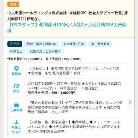
中央出版ホールディングス株式会社 | 未経験OK│社会人デビュー歓迎│原
則面接1回│転勤なし
【PRスタッフ】年間休日120日／入社2ヶ月は月給28.6万円保
証
正社員
職種・業種未経験OK
完全週休2日制
第二新卒歓迎
転勤なし
女性のおしごと掲載中
情報更新日：2026/08/07 終了予定日：2026/10/08
【 転勤なし 】 ※希望勤務地で勤務可能！ ※U・Iターン歓迎
▼北海道・東北 北海道札幌市 青森…
勤務地
月給22万5,000円～27万円＋報奨金 ★入社2ヶ月間は月給28万
6,000円～30万円（一律手当含む） ※報奨金は…
給与
初年度の年収：
350～1,000万円
【安心の教育体制あり】子ども英会話教室の体験レッスンや個
別指導塾の体験授業への案内業務をお任せします ★個人の成
仕事内容
果は『報奨金』として還元！
【未経験・第二新卒歓迎！】◆高卒以上 ◆コミュニケーショ
ン力のある方 ◆社会人経験や営業経験がない方も活躍できま
対象と
す♪20～30代男女活躍中！
なる方