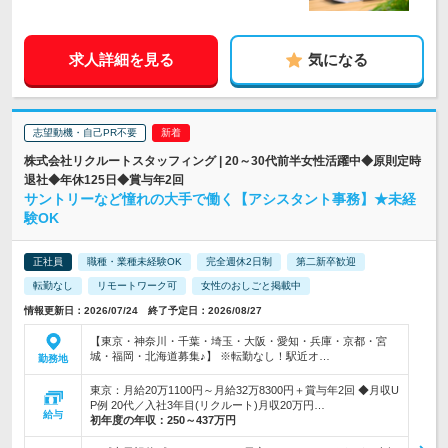
求人詳細を見る
気になる
志望動機・自己PR不要
株式会社リクルートスタッフィング | 20～30代前半女性活躍中◆原則定時
退社◆年休125日◆賞与年2回
サントリーなど憧れの大手で働く【アシスタント事務】★未経
験OK
正社員
職種・業種未経験OK
完全週休2日制
第二新卒歓迎
転勤なし
リモートワーク可
女性のおしごと掲載中
情報更新日：2026/07/24 終了予定日：2026/08/27
【東京・神奈川・千葉・埼玉・大阪・愛知・兵庫・京都・宮
城・福岡・北海道募集♪】 ※転勤なし！駅近オ…
勤務地
東京：月給20万1100円～月給32万8300円＋賞与年2回 ◆月収U
P例 20代／入社3年目(リクルート)月収20万円…
給与
初年度の年収：
250～437万円