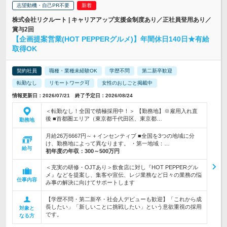
志望動機・自己PR不要
株式会社リクルート | キャリアアップ支援金制度あり／正社員登用あり／
賞与2回
【企画提案営業(HOT PEPPERグルメ)】年間休日140日★有給
取得OK
契約社員
職種・業種未経験OK
学歴不問
第二新卒歓迎
転勤なし
リモートワーク可
女性のおしごと掲載中
情報更新日：2026/07/21 終了予定日：2026/08/24
＜転勤なし！全国で積極採用中！＞ 【勤務地】※雇用入れ直
後 ■首都圏エリア（東京都千代田区、東京都…
勤務地
月給26万6667円～＋インセンティブ ■全国を3つの地域に分
け、勤務地によって異なります。 ・第一地域：…
給与
初年度の年収：
300～500万円
＜充実の研修・OJTあり＞飲食店に対し『HOT PEPPERグル
メ』などを提案し、集客や宣伝、レジ業務など日々の業務の悩
仕事内容
み事の解決に向けてサポートします
【学歴不問・第二新卒・社会人デビューも歓迎】「これから成
長したい」「新しいことに挑戦したい」という意欲重視の採用
対象と
です。
なる方