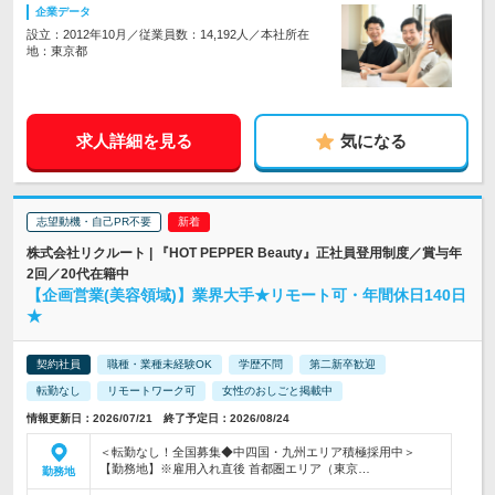
企業データ
設立：2012年10月／従業員数：14,192人／本社所在
地：東京都
求人詳細を見る
気になる
志望動機・自己PR不要
株式会社リクルート | 『HOT PEPPER Beauty』正社員登用制度／賞与年
2回／20代在籍中
【企画営業(美容領域)】業界大手★リモート可・年間休日140日
★
契約社員
職種・業種未経験OK
学歴不問
第二新卒歓迎
転勤なし
リモートワーク可
女性のおしごと掲載中
情報更新日：2026/07/21 終了予定日：2026/08/24
＜転勤なし！全国募集◆中四国・九州エリア積極採用中＞
【勤務地】※雇用入れ直後 首都圏エリア（東京…
勤務地