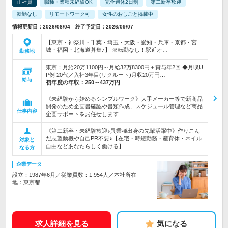
正社員
職種・業種未経験OK
完全週休2日制
第二新卒歓迎
転勤なし
リモートワーク可
女性のおしごと掲載中
情報更新日：2026/08/04 終了予定日：2026/09/07
【東京・神奈川・千葉・埼玉・大阪・愛知・兵庫・京都・宮
城・福岡・北海道募集♪】 ※転勤なし！駅近オ…
勤務地
東京：月給20万1100円～月給32万8300円＋賞与年2回 ◆月収U
P例 20代／入社3年目(リクルート)月収20万円…
給与
初年度の年収：
250～437万円
《未経験から始めるシンプルワーク》大手メーカー等で新商品
開発のため企画書確認や書類作成、スケジュール管理など商品
仕事内容
企画サポートをお任せします
《第二新卒・未経験歓迎♪異業種出身の先輩活躍中》作りこん
だ志望動機や自己PR不要♪【在宅・時短勤務・産育休・ネイル
対象と
自由などあなたらしく働ける】
なる方
企業データ
設立：1987年6月／従業員数：1,954人／本社所在
地：東京都
求人詳細を見る
気になる