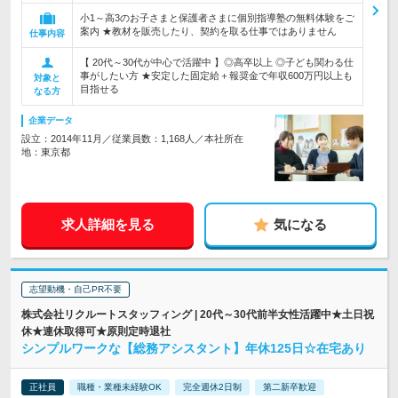
小1～高3のお子さまと保護者さまに個別指導塾の無料体験をご
案内 ★教材を販売したり、契約を取る仕事ではありません
仕事内容
【 20代～30代が中心で活躍中 】◎高卒以上 ◎子ども関わる仕
事がしたい方 ★安定した固定給＋報奨金で年収600万円以上も
対象と
目指せる
なる方
企業データ
設立：2014年11月／従業員数：1,168人／本社所在
地：東京都
求人詳細を見る
気になる
志望動機・自己PR不要
株式会社リクルートスタッフィング | 20代～30代前半女性活躍中★土日祝
休★連休取得可★原則定時退社
シンプルワークな【総務アシスタント】年休125日☆在宅あり
正社員
職種・業種未経験OK
完全週休2日制
第二新卒歓迎