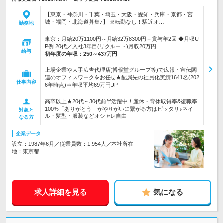
【東京・神奈川・千葉・埼玉・大阪・愛知・兵庫・京都・宮
城・福岡・北海道募集♪】 ※転勤なし！駅近オ…
勤務地
東京：月給20万1100円～月給32万8300円＋賞与年2回 ◆月収U
P例 20代／入社3年目(リクルート)月収20万円…
給与
初年度の年収：
250～437万円
上場企業や大手広告代理店(博報堂グループ等)で広報・宣伝関
連のオフィスワークをお任せ★配属先の社員化実績1641名(202
仕事内容
6年時点)⇒年収平均69万円UP
高卒以上★20代～30代前半活躍中！産休・育休取得率&復職率
100%「ありがとう」がやりがいに繋がる方はピッタリ♪ネイ
対象と
ル・髪型・服装などオシャレ自由
なる方
企業データ
設立：1987年6月／従業員数：1,954人／本社所在
地：東京都
求人詳細を見る
気になる