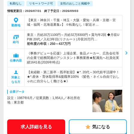
転勤なし
リモートワーク可
女性のおしごと掲載中
情報更新日：2026/07/31 終了予定日：2026/09/03
【東京・神奈川・千葉・埼玉・大阪・愛知・兵庫・京都・宮
城・福岡・北海道募集♪】 ※転勤なし！駅近オ…
勤務地
東京：月給20万1100円～月給32万8300円＋賞与年2回 ◆月収U
P例 20代／入社3年目(リクルート)月収20万円…
給与
初年度の年収：
250～437万円
《事務デビューを応援》上場企業、食品メーカー、広告会社等
の企業で総務関連のアシスタント事務業務★配属先へ社員化実
仕事内容
績1641名(2026年時点)
【未経験・第二新卒・既卒歓迎】★*. 20代～30代前半活躍中！
★*.産休・育休取得率&復職率100% 《髪色・ネイル自由でおし
対象と
ゃれに自分らしく働ける★》
なる方
企業データ
設立：1987年6月／従業員数：1,954人／本社所在
地：東京都
求人詳細を見る
気になる