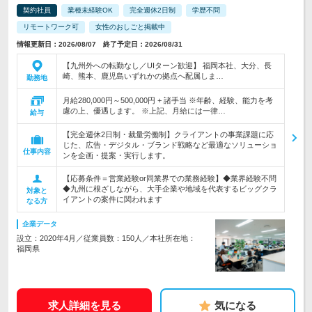
契約社員
業種未経験OK
完全週休2日制
学歴不問
リモートワーク可
女性のおしごと掲載中
情報更新日：2026/08/07 終了予定日：2026/08/31
【九州外への転勤なし／UIターン歓迎】 福岡本社、大分、長
崎、熊本、鹿児島いずれかの拠点へ配属しま…
勤務地
月給280,000円～500,000円 + 諸手当 ※年齢、経験、能力を考
慮の上、優遇します。 ※上記、月給には一律…
給与
【完全週休2日制・裁量労働制】クライアントの事業課題に応
じた、広告・デジタル・ブランド戦略など最適なソリューショ
仕事内容
ンを企画・提案・実行します。
【応募条件＝営業経験or同業界での業務経験】◆業界経験不問
◆九州に根ざしながら、大手企業や地域を代表するビッグクラ
対象と
イアントの案件に関われます
なる方
企業データ
設立：2020年4月／従業員数：150人／本社所在地：
福岡県
求人詳細を見る
気になる