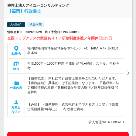
税理士法人アイユーコンサルティング
【福岡】行政書士
人材紹介
学歴不問
情報更新日：2026/07/29 終了予定日：2026/08/16
全国トップクラスの実績あり！／研修制度多数／年間休日125日
福岡県福岡市博多区博多駅前4-15-6 FO HAKATA 4F JR鹿児
島本線…
勤務地
年収:500万～1000万程度 年俸制 給与:■経験、スキル、年齢を
考…
給与
【職務概要】 同社にて行政書士業務をご担当いただきます。
【職務詳細】 具体的には下記業務になります。 戸籍収集／法
定相続情報の取得／各種残高証明書の取得／財産目録作成 預
仕事内容
金解約…
【必須】 ・遺産整理・遺言執行までできる方（目安：行政書
対象と
士業務経験3年以上） ・行政書士資格
なる方
求人管理No. 406883201