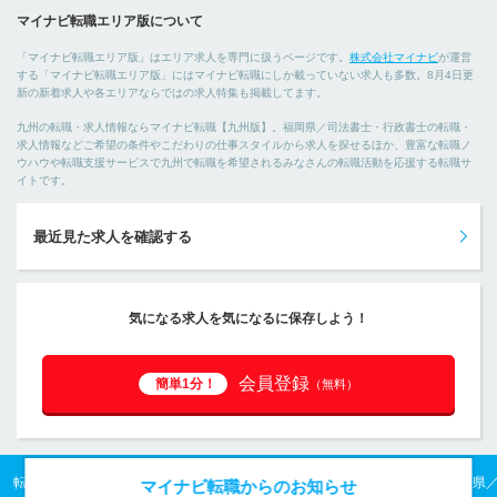
マイナビ転職エリア版について
「マイナビ転職エリア版」はエリア求人を専門に扱うページです。
株式会社マイナビ
が運営
する「マイナビ転職エリア版」にはマイナビ転職にしか載っていない求人も多数。8月4日更
新の新着求人や各エリアならではの求人特集も掲載してます。
九州の転職・求人情報ならマイナビ転職【九州版】。福岡県／司法書士・行政書士の転職・
求人情報などご希望の条件やこだわりの仕事スタイルから求人を探せるほか、豊富な転職ノ
ウハウや転職支援サービスで九州で転職を希望されるみなさんの転職活動を応援する転職サ
イトです。
最近見た求人を確認する
気になる求人を気になるに保存しよう！
会員登録
簡単1分！
（無料）
転職TOP
九州の転職・求人情報TOP
福岡県の転職・求人情報TOP
福岡県
マイナビ転職からのお知らせ