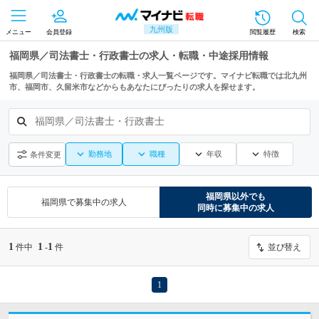
九州版
メニュー
会員登録
閲覧履歴
検索
福岡県／司法書士・行政書士の求人・転職・中途採用情報
福岡県／司法書士・行政書士の転職・求人一覧ページです。マイナビ転職では北九州
市、福岡市、久留米市などからもあなたにぴったりの求人を探せます。
福岡県／司法書士・行政書士
勤務地
職種
年収
特徴
条件変更
福岡県
以外でも
福岡県
で募集中の求人
同時に募集中の求人
1
1
1
件中
-
件
並び替え
1