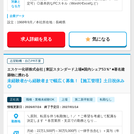
対象と
定可）◎基本的なPCスキル（WordやExcelなど）
なる方
企業データ
設立：1968年9月／本社所在地：長崎県
求人詳細を見る
気になる
志望動機・自己PR不要
エスケー化研株式会社 | 東証スタンダード上場■国内シェア53％* ■著名建
築物に携わる
未経験者から経験者まで幅広く募集！【施工管理】土日祝休み
◎
正社員
職種・業種未経験OK
上場
第二新卒歓迎
転勤なし
情報更新日：2026/07/24 終了予定日：2027/01/14
＼原則、転居を伴う転勤無し！／ ＊ご希望を考慮して配属を
決定します ＊各営業所・支店での勤務となり…
勤務地
月給：22万1,500円～30万5,000円（一律手当含む）＋賞与（年