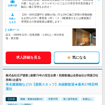
の家』をはじめ、カフェやコンビニなどの非住宅木造店舗まで
仕事内容
幅広い施工管理をお任せ！
【20～30代活躍中】経験が浅い方もOK◎施工管理の実務経験
をお持ちの方◇要普免（AT）◇1・2級建築士または建築施工
対象と
管理技士の有資格者は優遇します！
なる方
企業データ
設立：1999年12月／従業員数：1,401人／本社所在
地：東京都
求人詳細を見る
気になる
株式会社石戸塗装 | 創業75年の安定企業！初期装備は全部会社が用意◎社
用車1台貸与
有名建築物などの【塗装スタッフ】未経験歓迎★基本17時定時
退社
正社員
職種・業種未経験OK
学歴不問
第二新卒歓迎
転勤なし
女性のおしごと掲載中