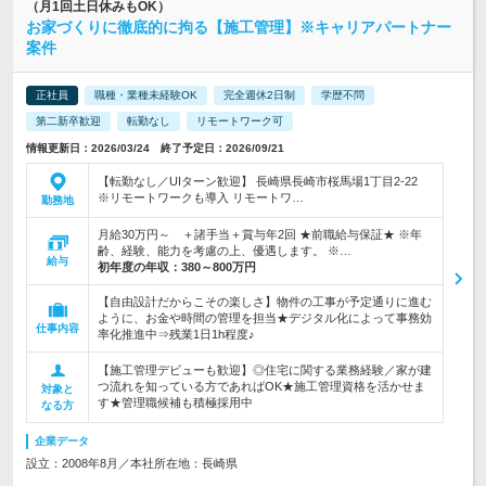
（月1回土日休みもOK）
お家づくりに徹底的に拘る【施工管理】※キャリアパートナー
案件
正社員
職種・業種未経験OK
完全週休2日制
学歴不問
第二新卒歓迎
転勤なし
リモートワーク可
情報更新日：2026/03/24 終了予定日：2026/09/21
【転勤なし／UIターン歓迎】 長崎県長崎市桜馬場1丁目2-22
※リモートワークも導入 リモートワ…
勤務地
月給30万円～ ＋諸手当＋賞与年2回 ★前職給与保証★ ※年
齢、経験、能力を考慮の上、優遇します。 ※…
給与
初年度の年収：
380～800万円
【自由設計だからこその楽しさ】物件の工事が予定通りに進む
ように、お金や時間の管理を担当★デジタル化によって事務効
仕事内容
率化推進中⇒残業1日1h程度♪
【施工管理デビューも歓迎】◎住宅に関する業務経験／家が建
つ流れを知っている方であればOK★施工管理資格を活かせま
対象と
す★管理職候補も積極採用中
なる方
企業データ
設立：2008年8月／本社所在地：長崎県