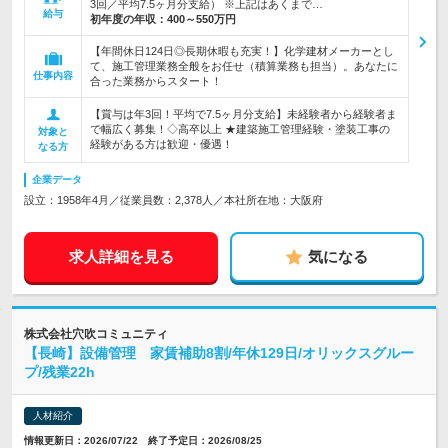
3回／平均7.5ヶ月分支給） ※上記はあくまで…
給与
初年度の年収：
400～550万円
【年間休日124日◎長期休暇も充実！】化学建材メーカーとし
て、施工管理業務全般をお任せ（積算業務も担当）。あなたに
仕事内容
合った業務からスタート！
【賞与は年3回！平均で7.5ヶ月分支給】未経験者から経験者ま
で幅広く募集！◇高卒以上 ★建築施工管理経験・塗装工事の
対象と
経験がある方は歓迎・優遇！
なる方
企業データ
設立：1958年4月／従業員数：2,378人／本社所在地：大阪府
求人詳細を見る
気になる
株式会社穴吹コミュニティ
【長崎】設備管理 家賃補助8割/年休129日/オリックスグルー
プ/残業22h
人材紹介
情報更新日：2026/07/22 終了予定日：2026/08/25