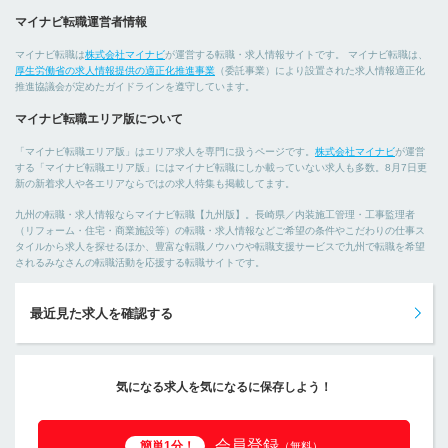
マイナビ転職運営者情報
マイナビ転職は
株式会社マイナビ
が運営する転職・求人情報サイトです。 マイナビ転職は、
厚生労働省の求人情報提供の適正化推進事業
（委託事業）により設置された求人情報適正化
推進協議会が定めたガイドラインを遵守しています。
マイナビ転職エリア版について
「マイナビ転職エリア版」はエリア求人を専門に扱うページです。
株式会社マイナビ
が運営
する「マイナビ転職エリア版」にはマイナビ転職にしか載っていない求人も多数。8月7日更
新の新着求人や各エリアならではの求人特集も掲載してます。
九州の転職・求人情報ならマイナビ転職【九州版】。長崎県／内装施工管理・工事監理者
（リフォーム・住宅・商業施設等）の転職・求人情報などご希望の条件やこだわりの仕事ス
タイルから求人を探せるほか、豊富な転職ノウハウや転職支援サービスで九州で転職を希望
されるみなさんの転職活動を応援する転職サイトです。
最近見た求人を確認する
気になる求人を気になるに保存しよう！
会員登録
簡単1分！
（無料）