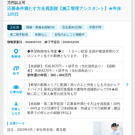
万円以上可
応募条件満たす方全員面接【施工管理アシスタント】★年休
125日
正社員
職種・業種未経験OK
完全週休2日制
学歴不問
第二新卒歓迎
転勤なし
女性のおしごと掲載中
情報更新日：2026/07/31 終了予定日：2026/10/29
◆希望勤務地を考慮 ◆Ｕ・Ｉターン歓迎 全国47都道府県のプ
ロジェクト先での勤務となります。 【全…
勤務地
【未経験】 月給30万円～＋諸手当（当社規程あり） 【経験
者】 月給42万円～＋諸手当（当社規程あり） …
給与
初年度の年収：
360～960万円
【希望の勤務エリアに配属！周りの人と仲良くなる方法からア
ドバイス】最初は現場写真撮影や書類作成補助からでOK★経
仕事内容
験に応じて新人教育の担当等も可
【未経験・第二新卒歓迎！応募条件満たす方は全員面接！20代
～60代までが活躍中】◎未経験者：35歳まで※◎経験者：建設
対象と
業界での何らかの経験1年以上
なる方
企業データ
設立：2023年4月／本社所在地：東京都