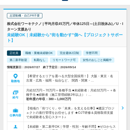
志望動機・自己PR不要
株式会社ワーキテクノ | 平均月収45万円／年休125日～(土日祝休み)／U・I
ターン支援あり
未経験OK｜未経験から"街を動かす"側へ【プロジェクトサポー
ト】
正社員
職種・業種未経験OK
完全週休2日制
学歴不問
第二新卒歓迎
転勤なし
リモートワーク可
女性のおしごと掲載中
情報更新日：2026/07/27 終了予定日：2026/09/14
【希望するエリアを選べる大型全国採用！】 大阪・東京・名
古屋・広島・福岡・仙台など、 関西・関東・…
勤務地
月給32万円～70万円＋各種手当 ■未経験者：月給32万円～＋各
種手当 ■経験者（施工管理経験2年以上）：…
給与
初年度の年収：
380～1,000万円
【地域の「街づくり」や「未来」を支える仕事】■建設プロジ
ェクトの進行管理をお任せします ★OJT研修＆資格取得支援
仕事内容
で未経験者も安心スタート♪
【未経験・第二新卒OK｜学歴・性別・年齢不問】■ゼロからス