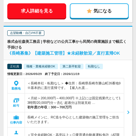
求人詳細を見る
気になる
志望動機・自己PR不要
株式会社森美工務店 | 学校などの公共工事から民間の商業施設まで幅広く
手掛ける
《長崎募集》【建築施工管理】★未経験歓迎／直行直帰OK
正社員
職種・業種未経験OK
第二新卒歓迎
転勤なし
情報更新日：2026/05/29 終了予定日：2026/11/19
＜長崎本社・転勤なし＞ ◆住所：長崎県長崎市勝山町26番地9
※基本的に直行直帰です。 【雇入れ直…
勤務地
＜月給＞200,000円～400,000円 ※上記には固定残業代として1
3時間/20,000円分～含む 超過分は別途支給 …
給与
初年度の年収：
300～700万円
長崎メインに、RC造を中心とした建築物の施工管理をご担当
いただきます。
仕事内容
＜完全未経験OK・高卒以上＞◎要普通自動車運転免許（AT限