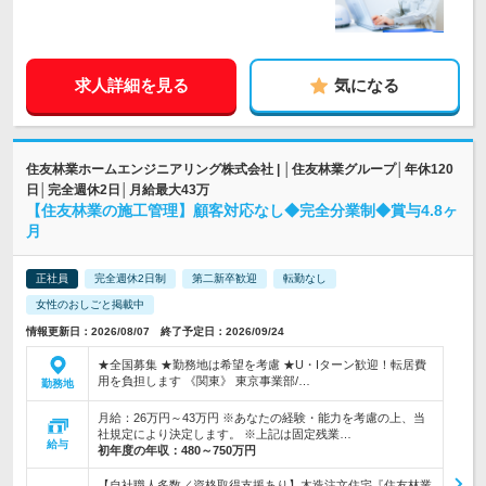
求人詳細を見る
気になる
住友林業ホームエンジニアリング株式会社 | │住友林業グループ│年休120
日│完全週休2日│月給最大43万
【住友林業の施工管理】顧客対応なし◆完全分業制◆賞与4.8ヶ
月
正社員
完全週休2日制
第二新卒歓迎
転勤なし
女性のおしごと掲載中
情報更新日：2026/08/07 終了予定日：2026/09/24
★全国募集 ★勤務地は希望を考慮 ★U・Iターン歓迎！転居費
用を負担します 《関東》 東京事業部/…
勤務地
月給：26万円～43万円 ※あなたの経験・能力を考慮の上、当
社規定により決定します。 ※上記は固定残業…
給与
初年度の年収：
480～750万円
【自社職人多数／資格取得支援あり】木造注文住宅『住友林業