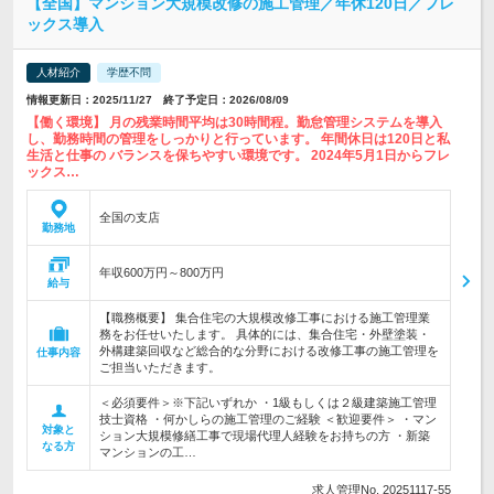
【全国】マンション大規模改修の施工管理／年休120日／フレ
ックス導入
人材紹介
学歴不問
情報更新日：2025/11/27 終了予定日：2026/08/09
【働く環境】 月の残業時間平均は30時間程。勤怠管理システムを導入
し、勤務時間の管理をしっかりと行っています。 年間休日は120日と私
生活と仕事の バランスを保ちやすい環境です。 2024年5月1日からフレ
ックス…
全国の支店
勤務地
年収600万円～800万円
給与
【職務概要】 集合住宅の大規模改修工事における施工管理業
務をお任せいたします。 具体的には、集合住宅・外壁塗装・
外構建築回収など総合的な分野における改修工事の施工管理を
仕事内容
ご担当いただきます。
＜必須要件＞※下記いずれか ・1級もしくは２級建築施工管理
技士資格 ・何かしらの施工管理のご経験 ＜歓迎要件＞ ・マン
対象と
ション大規模修繕工事で現場代理人経験をお持ちの方 ・新築
なる方
マンションの工…
求人管理No. 20251117-55