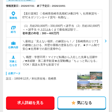
情報更新日：2026/07/31 終了予定日：2026/10/01
【直行直帰】 ◇長崎県長崎市高尾町14番23号 ＼ 社用車貸与・
ETC＆ガソリンカード貸与・転勤な…
勤務地
（1）月給250,000円～330,000円 + 諸手当 （2）月給192,000円
～ + 諸手当 ※上記はあくまで最低保証額で…
給与
初年度の年収：
300～400万円
＼最初は「見えない場所」の練習から！／【長崎県内エリア】
の建物における、外壁や屋根の塗装を行います。★チーム制で
仕事内容
安心★社用車での直行直帰中心
＼ 職歴・学歴不問！マイナビ転職から入社した先輩も活躍中
／■未経験・第二新卒歓迎★志望動機は「ちょっと気になる」
対象と
でOK！面談＆見学も歓迎です
なる方
企業データ
設立：1955年12月／本社所在地：長崎県
求人詳細を見る
気になる