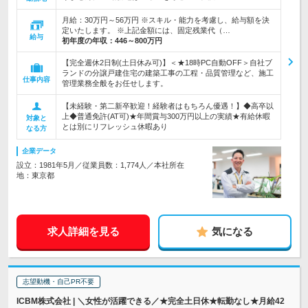
月給：30万円～56万円 ※スキル・能力を考慮し、給与額を決
定いたします。 ※上記金額には、固定残業代（…
給与
初年度の年収：
446～800万円
【完全週休2日制(土日休み可)】＜★18時PC自動OFF＞自社ブ
ランドの分譲戸建住宅の建築工事の工程・品質管理など、施工
仕事内容
管理業務全般をお任せします。
【未経験・第二新卒歓迎！経験者はもちろん優遇！】◆高卒以
上◆普通免許(AT可)★年間賞与300万円以上の実績★有給休暇
対象と
とは別にリフレッシュ休暇あり
なる方
企業データ
設立：1981年5月／従業員数：1,774人／本社所在
地：東京都
求人詳細を見る
気になる
志望動機・自己PR不要
ICBM株式会社 | ＼女性が活躍できる／★完全土日休★転勤なし★月給42