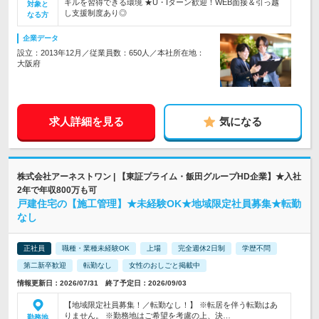
キルを習得できる環境 ★U・Iターン歓迎！WEB面接＆引っ越
対象と
し支援制度あり◎
なる方
企業データ
設立：2013年12月／従業員数：650人／本社所在地：
大阪府
求人詳細を見る
気になる
株式会社アーネストワン | 【東証プライム・飯田グループHD企業】★入社
2年で年収800万も可
戸建住宅の【施工管理】★未経験OK★地域限定社員募集★転勤
なし
正社員
職種・業種未経験OK
上場
完全週休2日制
学歴不問
第二新卒歓迎
転勤なし
女性のおしごと掲載中
情報更新日：2026/07/31 終了予定日：2026/09/03
【地域限定社員募集！／転勤なし！】 ※転居を伴う転勤はあ
りません。 ※勤務地はご希望を考慮の上、決…
勤務地