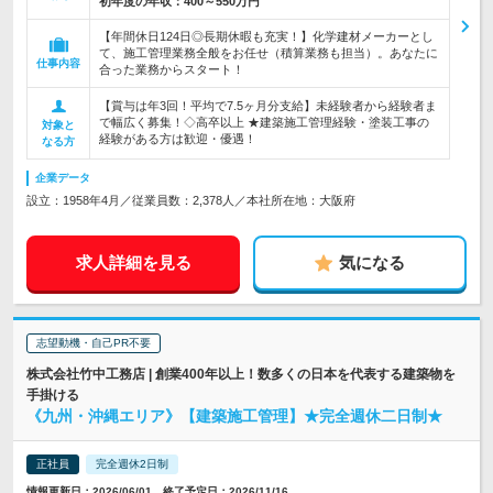
初年度の年収：
400～550万円
【年間休日124日◎長期休暇も充実！】化学建材メーカーとし
て、施工管理業務全般をお任せ（積算業務も担当）。あなたに
仕事内容
合った業務からスタート！
【賞与は年3回！平均で7.5ヶ月分支給】未経験者から経験者ま
で幅広く募集！◇高卒以上 ★建築施工管理経験・塗装工事の
対象と
経験がある方は歓迎・優遇！
なる方
企業データ
設立：1958年4月／従業員数：2,378人／本社所在地：大阪府
求人詳細を見る
気になる
志望動機・自己PR不要
株式会社竹中工務店 | 創業400年以上！数多くの日本を代表する建築物を
手掛ける
《九州・沖縄エリア》【建築施工管理】★完全週休二日制★
正社員
完全週休2日制
情報更新日：2026/06/01 終了予定日：2026/11/16