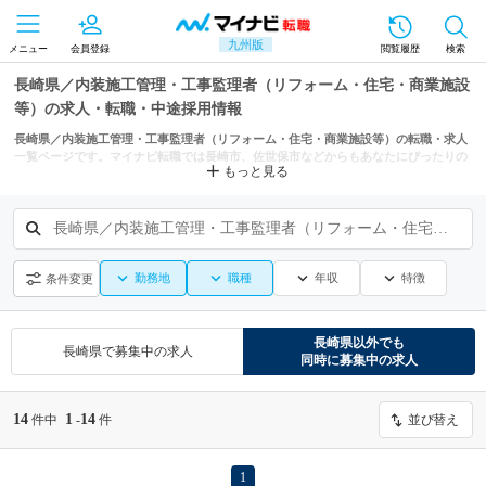
九州版
メニュー
会員登録
閲覧履歴
検索
長崎県／内装施工管理・工事監理者（リフォーム・住宅・商業施設
等）の求人・転職・中途採用情報
長崎県／内装施工管理・工事監理者（リフォーム・住宅・商業施設等）の転職・求人
一覧ページです。マイナビ転職では長崎市、佐世保市などからもあなたにぴったりの
もっと見る
求人を探せます。
長崎県／内装施工管理・工事監理者（リフォーム・住宅・商業施設等）
勤務地
職種
年収
特徴
条件変更
長崎県
以外でも
長崎県
で募集中の求人
同時に募集中の求人
14
1
14
件中
-
件
並び替え
1