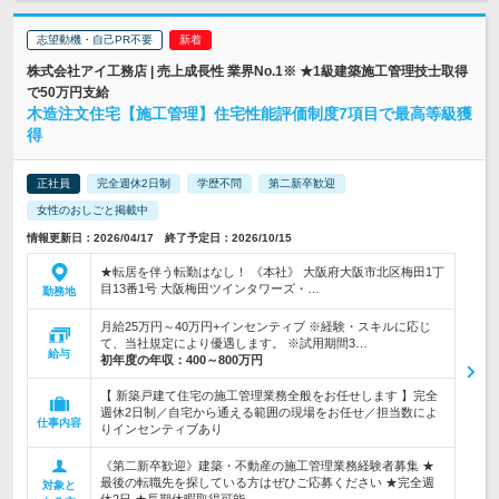
志望動機・自己PR不要
株式会社アイ工務店 | 売上成長性 業界No.1※ ★1級建築施工管理技士取得
で50万円支給
木造注文住宅【施工管理】住宅性能評価制度7項目で最高等級獲
得
正社員
完全週休2日制
学歴不問
第二新卒歓迎
女性のおしごと掲載中
情報更新日：2026/04/17 終了予定日：2026/10/15
★転居を伴う転勤はなし！ 《本社》 大阪府大阪市北区梅田1丁
目13番1号 大阪梅田ツインタワーズ・…
勤務地
月給25万円～40万円+インセンティブ ※経験・スキルに応じ
て、当社規定により優遇します。 ※試用期間3…
給与
初年度の年収：
400～800万円
【 新築戸建て住宅の施工管理業務全般をお任せします 】完全
週休2日制／自宅から通える範囲の現場をお任せ／担当数によ
仕事内容
りインセンティブあり
《第二新卒歓迎》建築・不動産の施工管理業務経験者募集 ★
最後の転職先を探している方はぜひご応募ください ★完全週
対象と