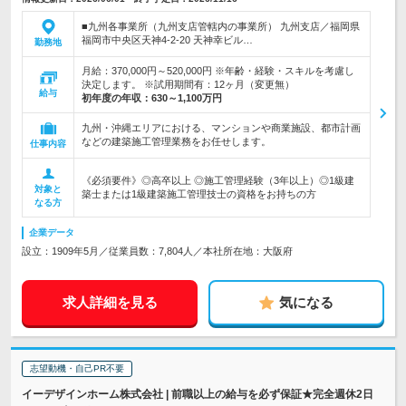
■九州各事業所（九州支店管轄内の事業所） 九州支店／福岡県
福岡市中央区天神4-2-20 天神幸ビル…
勤務地
月給：370,000円～520,000円 ※年齢・経験・スキルを考慮し
決定します。 ※試用期間有：12ヶ月（変更無）
給与
初年度の年収：
630～1,100万円
九州・沖縄エリアにおける、マンションや商業施設、都市計画
などの建築施工管理業務をお任せします。
仕事内容
《必須要件》◎高卒以上 ◎施工管理経験（3年以上）◎1級建
対象と
築士または1級建築施工管理技士の資格をお持ちの方
なる方
企業データ
設立：1909年5月／従業員数：7,804人／本社所在地：大阪府
求人詳細を見る
気になる
志望動機・自己PR不要
イーデザインホーム株式会社 | 前職以上の給与を必ず保証★完全週休2日