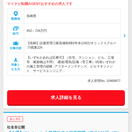
マイナビ転職AGENTおすすめの求人です
長崎県
勤務地
452～726万円
給与
【長崎】設備管理◎家賃補助8割/年休129日/オリックスグルー
プ/残業22h
仕事内容
【いずれかあれば応募可】（住宅、マンション、ビル、工場
等、建築物は不問） -建築/電気/設備（管工事）/内装いずれか
対象と
の施工管理の経験 -アフターメンテナンス、ビルマネジメン
なる方
ト、サービスエンジニア…
求人管理No. 10469977
求人詳細を見る
あと3日
社名非公開