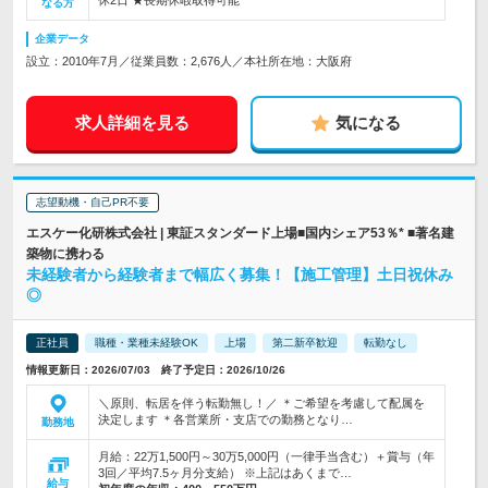
休2日 ★長期休暇取得可能
なる方
企業データ
設立：2010年7月／従業員数：2,676人／本社所在地：大阪府
求人詳細を見る
気になる
志望動機・自己PR不要
エスケー化研株式会社 | 東証スタンダード上場■国内シェア53％* ■著名建
築物に携わる
未経験者から経験者まで幅広く募集！【施工管理】土日祝休み
◎
正社員
職種・業種未経験OK
上場
第二新卒歓迎
転勤なし
情報更新日：2026/07/03 終了予定日：2026/10/26
＼原則、転居を伴う転勤無し！／ ＊ご希望を考慮して配属を
決定します ＊各営業所・支店での勤務となり…
勤務地
月給：22万1,500円～30万5,000円（一律手当含む）＋賞与（年
3回／平均7.5ヶ月分支給） ※上記はあくまで…
給与