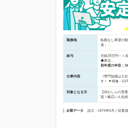
勤務地
転勤なし希望の勤
道・…
給与
月給29万円～＋歩
◆東北…
初年度の年収：
3
仕事内容
《専門知識は入社
す！ ▼研修・O
対象となる方
【何かしらの営業
迎！幅広い人生経
企業データ
設立：1974年6月／従業