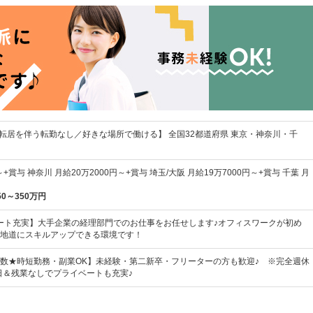
／転居を伴う転勤なし／好きな場所で働ける】 全国32都道府県 東京・神奈川・千
+賞与 神奈川 月給20万2000円～+賞与 埼玉/大阪 月給19万7000円～+賞与 千葉 月
50～350万円
ート充実】大手企業の経理部門でのお仕事をお任せします♪オフィスワークが初め
地道にスキルアップできる環境です！
数★時短勤務・副業OK】未経験・第二新卒・フリーターの方も歓迎♪ ※完全週休
5日＆残業なしでプライベートも充実♪