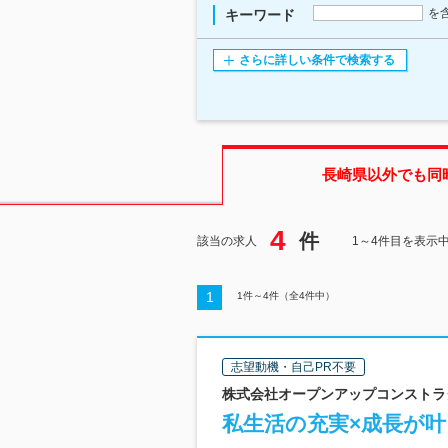
を
キーワード
さらに詳しい条件で検索する
長崎県
以外でも同
4
件
該当の求人
1～4件目を表示
1
1
件～
4
件（全
4
件中）
志望動機・自己PR不要
株式会社オープンアップコンストラクシ
私生活の充実×成長が叶う