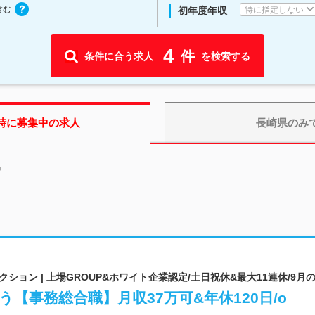
含む
特に指定しない
初年度年収
4
件
条件に合う求人
を検索する
時に募集中の求人
長崎県
のみ
中
ョン | 上場GROUP&ホワイト企業認定/土日祝休&最大11連休/9月
【事務総合職】月収37万可&年休120日/o