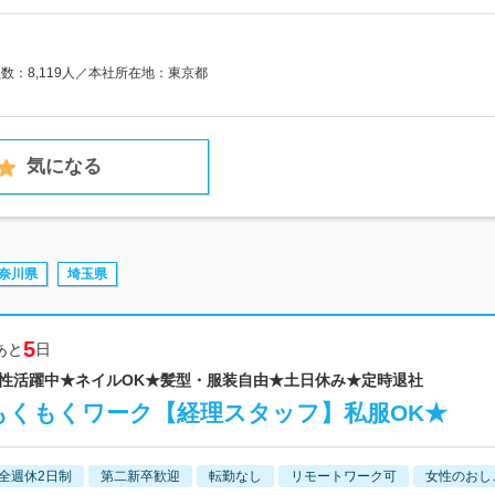
員数：8,119人／本社所在地：東京都
気になる
奈川県
埼玉県
5
あと
日
代女性活躍中★ネイルOK★髪型・服装自由★土日休み★定時退社
もくもくワーク【経理スタッフ】私服OK★
全週休2日制
第二新卒歓迎
転勤なし
リモートワーク可
女性のおし