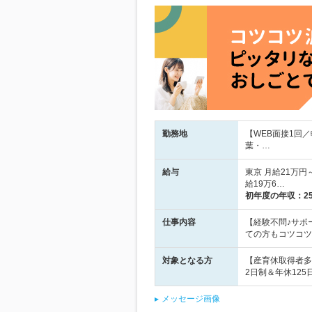
勤務地
【WEB面接1回
葉・…
給与
東京 月給21万円～
給19万6…
初年度の年収：
2
仕事内容
【経験不問♪サポ
ての方もコツコツ
対象となる方
【産育休取得者多
2日制＆年休12
メッセージ画像