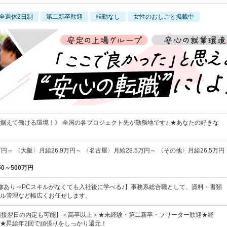
全週休2日制
第二新卒歓迎
転勤なし
女性のおしごと掲載中
据えて働ける環境！》 全国の各プロジェクト先が勤務地です♪ ★あなたの好きな
円～ 〈大阪〉月給26.9万円～ 〈名古屋〉月給28.5万円～ 〈その他〉月給26.5万円
50～500万円
修あり⇒PCスキルがなくても入社後に学べる♪】事務系総合職として、資料・書類
ル管理など幅広くお任せします。
&面接翌日の内定も可能】＜高卒以上＞★未経験・第二新卒・フリーター歓迎★経
★昇給年2回で頑張りをしっかり還元！