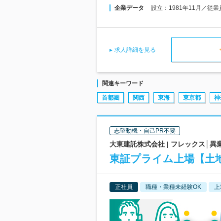
企業データ
設立：1981年11月／従
求人詳細を見る
関連キーワード
首都圏
関西
東海
東京都
神
志望動機・自己PR不要
大東建託株式会社 | フレックス│異
東証プライム上場【土
正社員
職種・業種未経験OK
上