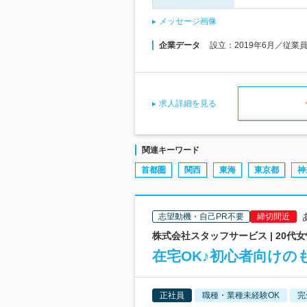
メッセージ画像
企業データ
設立：2019年6月／従業
求人詳細を見る
関連キーワード
首都圏
関西
東海
東京都
神
志望動機・自己PR不要
締切間近
株式会社スタッフサービス | 20
在宅OK♪初心者向けの
正社員
職種・業種未経験OK
完