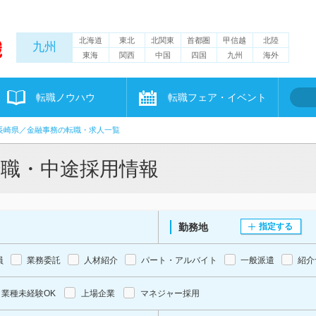
北海道
東北
北関東
首都圏
甲信越
北陸
九州
東海
関西
中国
四国
九州
海外
転職ノウハウ
転職フェア・イベント
長崎県／金融事務の転職・求人一覧
転職・中途採用情報
勤務地
指定する
員
業務委託
人材紹介
パート・アルバイト
一般派遣
紹介
業種未経験OK
上場企業
マネジャー採用