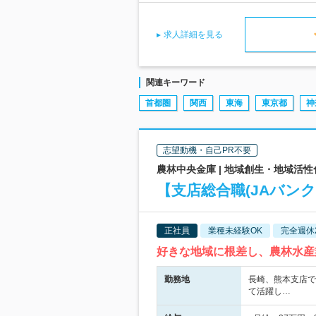
求人詳細を見る
関連キーワード
首都圏
関西
東海
東京都
神
志望動機・自己PR不要
農林中央金庫 | 地域創生・地域活
【支店総合職(JAバン
正社員
業種未経験OK
完全週休
好きな地域に根差し、農林水産
勤務地
長崎、熊本支店で
て活躍し…