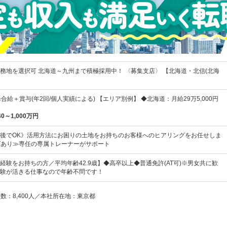
務地を選択可 北海道～九州まで積極採用中！ 〈募集支店〉 【北海道・北信(北海
合給＋賞与(年2回/個人実績による) 【エリア別例】 ◆北海道：月給29万5,000円
40～1,000万円
後でOK》活用方法にお困りの土地をお持ちのお客様へのヒアリングをお任せしま
JTあり≫専任の専属トレーナーがサポート
経験をお持ちの方／平均年齢42.9歳】◆高卒以上◆普通免許(AT可)※男女共に歓
験が活きる仕事なので年齢不問です！
員数：8,400人／本社所在地：東京都