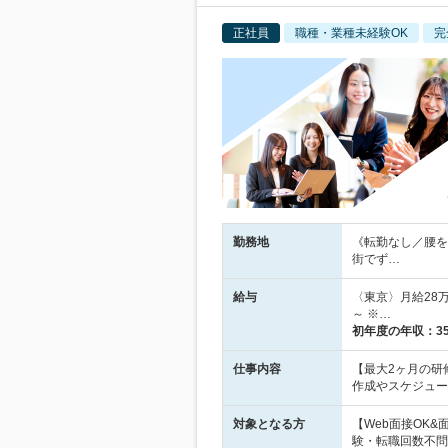
正社員
職種・業種未経験OK
完
勤務地
《転勤なし／腰を
街でず…
給与
〈東京〉月給28万
～ ※…
初年度の年収：
3
仕事内容
【最大2ヶ月の研
作成やスケジュー
対象となる方
【Web面接OK
験・転職回数不問