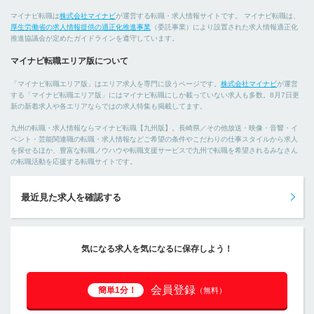
マイナビ転職は
株式会社マイナビ
が運営する転職・求人情報サイトです。 マイナビ転職は、
厚生労働省の求人情報提供の適正化推進事業
（委託事業）により設置された求人情報適正化
推進協議会が定めたガイドラインを遵守しています。
マイナビ転職エリア版について
「マイナビ転職エリア版」はエリア求人を専門に扱うページです。
株式会社マイナビ
が運営
する「マイナビ転職エリア版」にはマイナビ転職にしか載っていない求人も多数。8月7日更
新の新着求人や各エリアならではの求人特集も掲載してます。
九州の転職・求人情報ならマイナビ転職【九州版】。長崎県／その他放送・映像・音響・イ
ベント・芸能関連職の転職・求人情報などご希望の条件やこだわりの仕事スタイルから求人
を探せるほか、豊富な転職ノウハウや転職支援サービスで九州で転職を希望されるみなさん
の転職活動を応援する転職サイトです。
最近見た求人を確認する
気になる求人を気になるに保存しよう！
会員登録
簡単1分！
（無料）