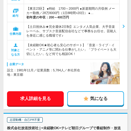
【東京23区】 ●時給 1700～2000円 ●派遣期間の月収例 メー
カー勤務／28万8000円（1日8時間×20日） ●…
給与
初年度の年収：
200～400万円
【土日祝休み★完全週休2日制】エンタメ人気企業、大手音楽
レーベル、サブスク音楽配信会社などで事務をお任せ。芸能人
仕事内容
を身近に感じる職場です♪
【未経験OK★初心者も安心のサポート】「音楽・ライブ・イ
ベント・アニメ等に関わる仕事がしたい」「プライベートも大
対象と
切にしたい」など何でも相談OK！
なる方
企業データ
設立：1981年11月／従業員数：5,784人／本社所在
地：東京都
求人詳細を見る
気になる
志望動機・自己PR不要
株式会社放送技術社 | <未経験OK>テレビ朝日グループで番組制作・放送