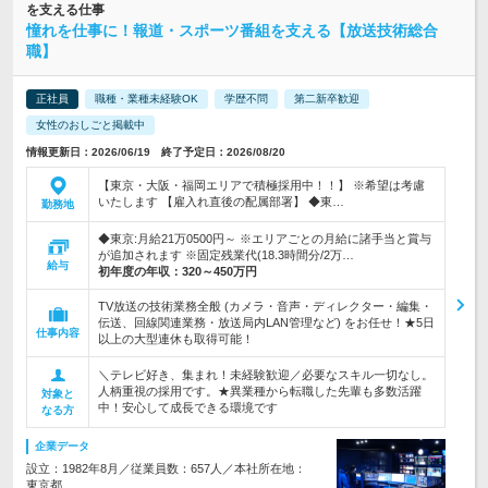
を支える仕事
憧れを仕事に！報道・スポーツ番組を支える【放送技術総合
職】
正社員
職種・業種未経験OK
学歴不問
第二新卒歓迎
女性のおしごと掲載中
情報更新日：2026/06/19 終了予定日：2026/08/20
【東京・大阪・福岡エリアで積極採用中！！】 ※希望は考慮
いたします 【雇入れ直後の配属部署】 ◆東…
勤務地
◆東京:月給21万0500円～ ※エリアごとの月給に諸手当と賞与
が追加されます ※固定残業代(18.3時間分/2万…
給与
初年度の年収：
320～450万円
TV放送の技術業務全般 (カメラ・音声・ディレクター・編集・
伝送、回線関連業務・放送局内LAN管理など) をお任せ！★5日
仕事内容
以上の大型連休も取得可能！
＼テレビ好き、集まれ！未経験歓迎／必要なスキル一切なし。
人柄重視の採用です。★異業種から転職した先輩も多数活躍
対象と
中！安心して成長できる環境です
なる方
企業データ
設立：1982年8月／従業員数：657人／本社所在地：
東京都