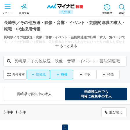
九州版
メニュー
会員登録
閲覧履歴
検索
長崎県／その他放送・映像・音響・イベント・芸能関連職の求人・
転職・中途採用情報
長崎県／その他放送・映像・音響・イベント・芸能関連職の転職・求人一覧ページで
す。マイナビ転職では長崎市、佐世保市などからもあなたにぴったりの求人を探せま
もっと見る
す。
長崎県／その他放送・映像・音響・イベント・芸能関連職
勤務地
職種
年収
特徴
条件変更
長崎県
以外でも
長崎県
で募集中の求人
同時に募集中の求人
3
1
3
件中
-
件
並び替え
1