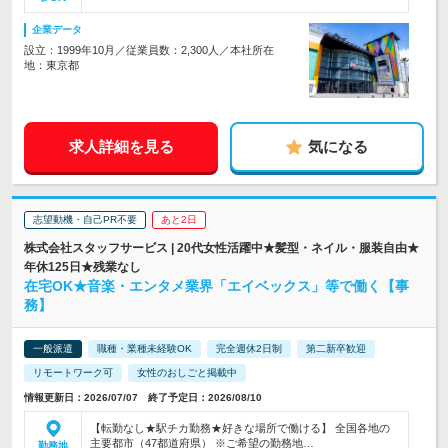
企業データ
設立：1999年10月／従業員数：2,300人／本社所在
地：東京都
求人詳細を見る
気になる
志望動機・自己PR不要
あと2日
株式会社スタッフサービス | 20代女性活躍中★髪型・ネイル・服装自由★
年休125日★残業なし
在宅OK★音楽・エンタメ業界「エイベックス」等で働く【事
務】
一般派遣
職種・業種未経験OK
完全週休2日制
第二新卒歓迎
リモートワーク可
女性のおしごと掲載中
情報更新日：2026/07/07 終了予定日：2026/08/10
【転勤なし★駅チカ勤務★好きな場所で働ける】 全国各地の
主要都市（47都道府県） ※ご希望の勤務地…
勤務地