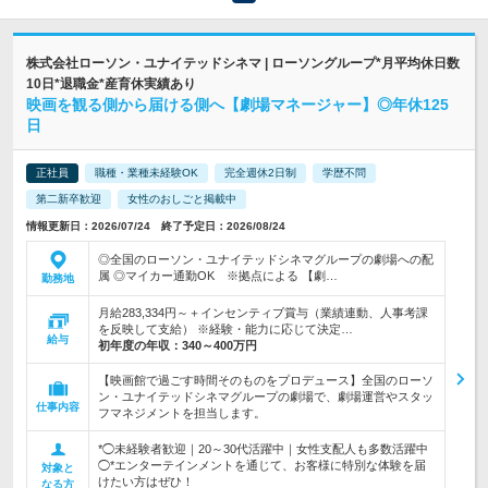
株式会社ローソン・ユナイテッドシネマ | ローソングループ*月平均休日数
10日*退職金*産育休実績あり
映画を観る側から届ける側へ【劇場マネージャー】◎年休125
日
正社員
職種・業種未経験OK
完全週休2日制
学歴不問
第二新卒歓迎
女性のおしごと掲載中
情報更新日：2026/07/24 終了予定日：2026/08/24
◎全国のローソン・ユナイテッドシネマグループの劇場への配
属 ◎マイカー通勤OK ※拠点による 【劇…
勤務地
月給283,334円～＋インセンティブ賞与（業績連動、人事考課
を反映して支給） ※経験・能力に応じて決定…
給与
初年度の年収：
340～400万円
【映画館で過ごす時間そのものをプロデュース】全国のローソ
ン・ユナイテッドシネマグループの劇場で、劇場運営やスタッ
仕事内容
フマネジメントを担当します。
*◯未経験者歓迎｜20～30代活躍中｜女性支配人も多数活躍中
◯*エンターテインメントを通じて、お客様に特別な体験を届
対象と
けたい方はぜひ！
なる方