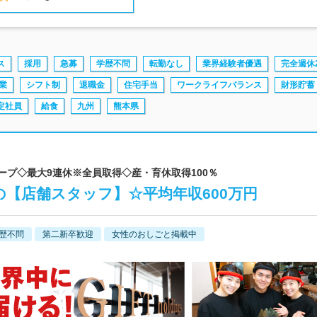
ス
採用
急募
学歴不問
転勤なし
業界経験者優遇
完全週休
業
シフト制
退職金
住宅手当
ワークライフバランス
財形貯蓄
定社員
給食
九州
熊本県
ループ◇最大9連休※全員取得◇産・育休取得100％
【店舗スタッフ】☆平均年収600万円
歴不問
第二新卒歓迎
女性のおしごと掲載中