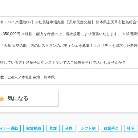
車・バイク通勤OK】※社員駐車場完備 【天草天空の船】 熊本県上天草市松島町合
0円～350,000円 ※経験・能力を考慮の上、当社規定により優遇いたします。 ※試用期
「天草 天空の船」内のレストランのパティシエを募集！クオリティを追求した料
得している方】洋菓子店やレストランでのご経験を当社で活かしませんか？
員数：150人／本社所在地：熊本県
気になる
イカー通勤
家賃補助
禁煙
分煙
シフト制
残業手当
社宅