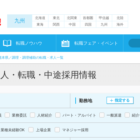
北海道
東北
北関東
首都圏
甲信越
北陸
九州
東海
関西
中国
四国
九州
海外
転職ノウハウ
転職フェア・イベント
熊本県／調理・調理補助の転職・求人一覧
求人・転職・中途採用情報
勤務地
指定する
員
業務委託
人材紹介
パート・アルバイト
一般派遣
紹介
業種未経験OK
上場企業
マネジャー採用