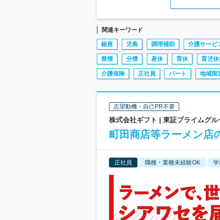
関連キーワード
銀座
児島
調理補助
介護サービ
禁煙
分煙
産休
育休
育児休
介護保険
正社員
パート
地域限
志望動機・自己PR不要
株式会社ギフト | 東証プライムグ
町田商店等ラーメン店の
正社員
職種・業種未経験OK
学