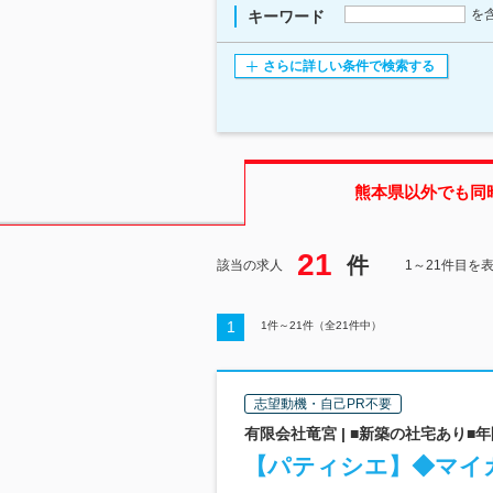
を
キーワード
さらに詳しい条件で検索する
熊本県
以外でも同
21
件
該当の求人
1～21件目を
1
1
件～
21
件（全
21
件中）
志望動機・自己PR不要
有限会社竜宮 | ■新築の社宅あり■年
【パティシエ】◆マイ