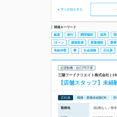
求人詳細を見る
関連キーワード
銀座
旅行
調理補助
採用
宿
Iターン
資格取得
家賃補助
禁煙
有給休暇
寮
社会保険
正社員
志望動機・自己PR不要
三陽フードクリエイト株式会社 | 
【店舗スタッフ】未経
正社員
職種・業種未経験OK
学
勤務地
【転勤なし／熊本