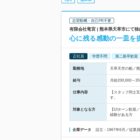
志望動機・自己PR不要
有限会社竜宮 | 熊本県天草市にて
心に残る感動の一皿を
正社員
学歴不問
第二新卒歓迎
勤務地
天草天空の船／熊本
給与
月給200,000
仕事内容
【スタッフ同士互
す。
対象となる方
【UIターン歓迎
経験がある方
企業データ
設立：1967年6月／従業