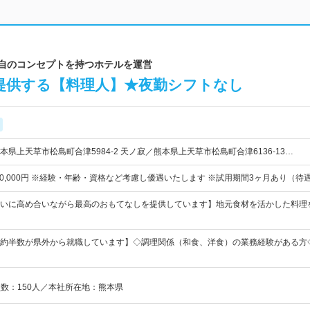
独自のコンセプトを持つホテルを運営
提供する【料理人】★夜勤シフトなし
県上天草市松島町合津5984-2 天ノ寂／熊本県上天草市松島町合津6136-13…
～350,000円 ※経験・年齢・資格など考慮し優遇いたします ※試用期間3ヶ月あり（待
いに高め合いながら最高のおもてなしを提供しています】地元食材を活かした料理
／約半数が県外から就職しています】◇調理関係（和食、洋食）の業務経験がある方
員数：150人／本社所在地：熊本県