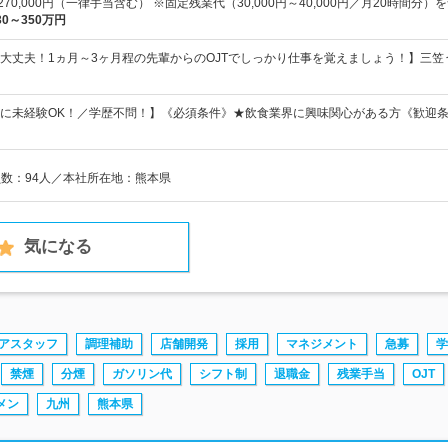
～270,000円（一律手当含む） ※固定残業代（30,000円～40,000円／月20時間分）
30～350万円
大丈夫！1ヵ月～3ヶ月程の先輩からのOJTでしっかり仕事を覚えましょう！】三
に未経験OK！／学歴不問！】《必須条件》★飲食業界に興味関心がある方《歓迎
員数：94人／本社所在地：熊本県
気になる
アスタッフ
調理補助
店舗開発
採用
マネジメント
急募
学
禁煙
分煙
ガソリン代
シフト制
退職金
残業手当
OJT
メン
九州
熊本県