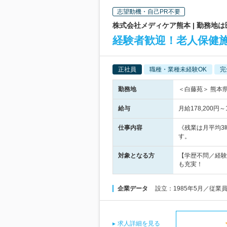
志望動機・自己PR不要
株式会社メディケア熊本 | 勤務
経験者歓迎！老人保健施
正社員
職種・業種未経験OK
完
勤務地
＜白藤苑＞ 熊本
給与
月給178,200
仕事内容
《残業は月平均3
す。
対象となる方
【学歴不問／経験
も充実！
企業データ
設立：1985年5月／従業
求人詳細を見る