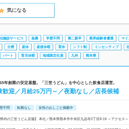
気になる
泊施設サービス
急募
学歴不問
第二新卒
業界経験者優遇
マイ
分煙
産休
産後休暇
育休
シフト制
インセンティブ
パート
育児休暇
地域限定社員
九州
熊本県
1965年創業の安定基盤。「三笠うどん」を中心とした飲食店運営。
験歓迎／月給25万円～／夜勤なし／店長候補
歴不問
転勤なし
女性のおしごと掲載中
県内の三笠うどん店舗】 本社／熊本県熊本市中央区九品寺3丁目9-16 ＜アクセス＞