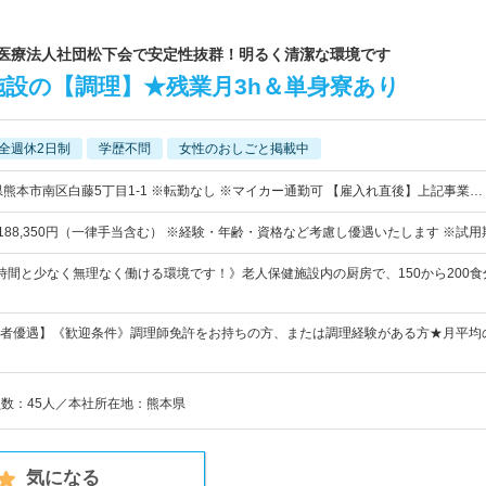
地は医療法人社団松下会で安定性抜群！明るく清潔な環境です
設の【調理】★残業月3h＆単身寮あり
全週休2日制
学歴不問
女性のおしごと掲載中
県熊本市南区白藤5丁目1-1 ※転勤なし ※マイカー通勤可 【雇入れ直後】上記事業…
円～188,350円（一律手当含む） ※経験・年齢・資格など考慮し優遇いたします ※試用
時間と少なく無理なく働ける環境です！》老人保健施設内の厨房で、150から200
者優遇】《歓迎条件》調理師免許をお持ちの方、または調理経験がある方★月平均
員数：45人／本社所在地：熊本県
気になる