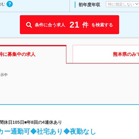
含む
特に指定しない
初年度年収
21
件
条件に合う求人
を検索する
時に募集中の求人
熊本県
のみ
表示中
間休日105日■年8回の4連休あり
カー通勤可◆社宅あり◆夜勤なし