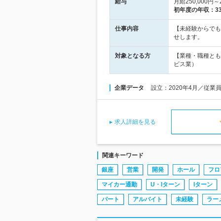
給与
月給250,000円
初年度の年収：
3
仕事内容
【未経験からでも
せします。
対象となる方
【業種・職種とも
ビス業）
企業データ
設立：2020年4月／従業
求人詳細を見る
関連キーワード
銀座
営業
開発
ホール
フロ
マイカー通勤
U・Iターン
Iターン
パート
アルバイト
未経験
ラー