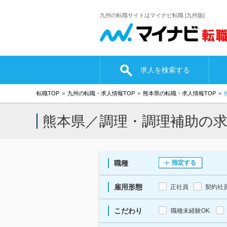
九州の転職サイトはマイナビ転職 [九州版]
求人を検索する
転職TOP
九州の転職・求人情報TOP
熊本県の転職・求人情報TOP
熊本県／調理・調理補助の
職種
指定する
雇用形態
正社員
契約社
こだわり
職種未経験OK