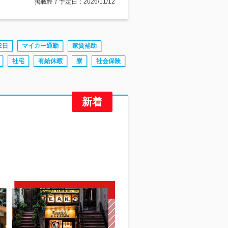
掲載終了予定日：2026/11/12
2日
マイカー通勤
家賃補助
社宅
有給休暇
寮
社会保険