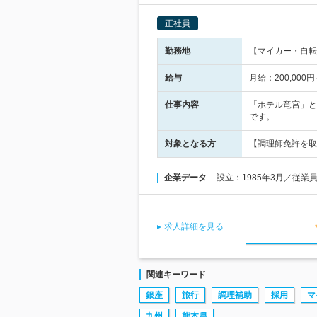
正社員
勤務地
【マイカー・自転
給与
月給：200,00
仕事内容
「ホテル竜宮」と
です。
対象となる方
【調理師免許を取
企業データ
設立：1985年3月／従業
求人詳細を見る
関連キーワード
銀座
旅行
調理補助
採用
マ
九州
熊本県