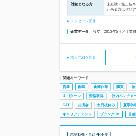
対象となる方
未経験・第二新卒
がある方はぜひア
メッセージ画像
企業データ
設立：2013年5月／従業
求人詳細を見る
関連キーワード
営業
配送
倉庫作業
購買
物
U・Iターン
資格取得
社内ベンチャ
OJT
共済会
土日祝休み
夏季休
キャリアチェンジ
ブランクOK
首都
志望動機・自己PR不要