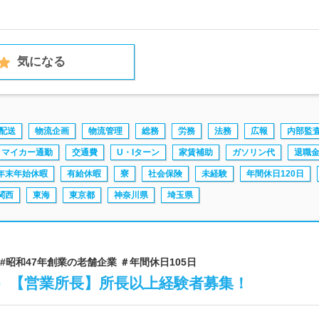
気になる
配送
物流企画
物流管理
総務
労務
法務
広報
内部監
マイカー通勤
交通費
U・Iターン
家賃補助
ガソリン代
退職
年末年始休暇
有給休暇
寮
社会保険
未経験
年間休日120日
関西
東海
東京都
神奈川県
埼玉県
 #昭和47年創業の老舗企業 ＃年間休日105日
B）【営業所長】所長以上経験者募集！