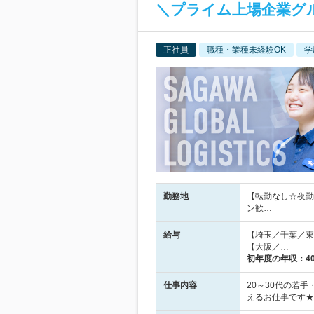
＼プライム上場企業グ
正社員
職種・業種未経験OK
学
勤務地
【転勤なし☆夜勤
ン歓…
給与
【埼玉／千葉／東京
【大阪／…
初年度の年収：
4
仕事内容
20～30代の若
えるお仕事です★