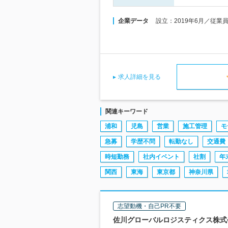
企業データ
設立：2019年6月／従業
求人詳細を見る
関連キーワード
浦和
児島
営業
施工管理
モ
急募
学歴不問
転勤なし
交通費
時短勤務
社内イベント
社割
年
関西
東海
東京都
神奈川県
志望動機・自己PR不要
佐川グローバルロジスティクス株式会