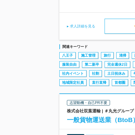
求人詳細を見る
関連キーワード
八王子
施工管理
旅行
清掃
服装自由
第二新卒
完全週休2日
社内イベント
社割
土日祝休み
地域限定社員
直行直帰
首都圏
志望動機・自己PR不要
株式会社双葉運輸 | ＃丸光グループ
一般貨物運送業（Bto