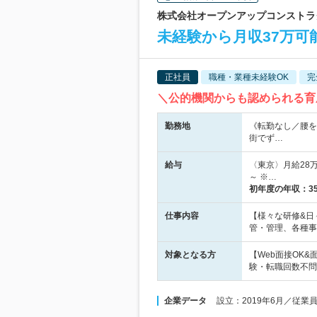
株式会社オープンアップコンストラクシ
未経験から月収37万可
正社員
職種・業種未経験OK
完
＼公的機関からも認められる育
勤務地
《転勤なし／腰を
街でず…
給与
〈東京〉月給28万
～ ※…
初年度の年収：
3
仕事内容
【様々な研修&日
管・管理、各種事
対象となる方
【Web面接OK
験・転職回数不問
企業データ
設立：2019年6月／従業