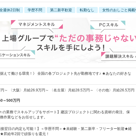
全週休2日制
学歴不問
第二新卒歓迎
転勤なし
女性のおしごと掲載
据えて働ける環境！》 全国の各プロジェクト先が勤務地です♪ ★あなたの好きな
円～ 〈大阪〉月給26.9万円～ 〈名古屋〉月給28.5万円～ 〈その他〉月給26.5万円
50～500万円
々の業務でスキルアップをサポート】建設プロジェクトに関わる資材の発注、保
務作業などをお任せします。
&面接翌日の内定も可能！】＜学歴不問＞★未経験・第二新卒・フリーター歓迎★経
★昇給年2回で頑張りを還元！