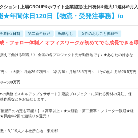
ョン | 上場GROUP&ホワイト企業認定/土日祝休&最大11連休/9月入
能★年間休日120日【物流・受発注事務】/o
全週休2日制
第二新卒歓迎
転勤なし
女性のおしごと掲載中
成・フォロー体制／ オフィスワークが初めてでも成長できる
据えて働ける環境！》 全国の各プロジェクト先が勤務地です♪ ★あなたの好きな
円～ 〈大阪〉月給26.9万円～ 〈名古屋〉月給28.5万円～ 〈その他〉月給26.5万円
50～500万円
々の業務でスキルアップをサポート】建設プロジェクトに関わる資材の発注、保
務作業などをお任せします。
&面接翌日の内定も可能！】＜高卒以上＞★未経験・第二新卒・フリーター歓迎★経
★昇給年2回で頑張りを還元！
員数：8,119人／本社所在地：東京都