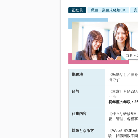
正社員
職種・業種未経験OK
完
勤務地
《転勤なし／腰を
街でず…
給与
〈東京〉月給28万
～ ※…
初年度の年収：
3
仕事内容
【様々な研修&日
管・管理、各種事
対象となる方
【Web面接OK
験・転職回数不問