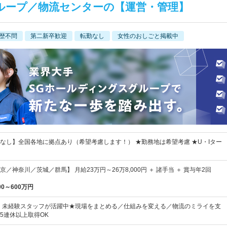
ループ／物流センターの【運営・管理】
歴不問
第二新卒歓迎
転勤なし
女性のおしごと掲載中
なし】全国各地に拠点あり（希望考慮します！） ★勤務地は希望考慮 ★U・Iター
／神奈川／茨城／群馬】 月給23万円～26万8,000円 ＋ 諸手当 ＋ 賞与年2回
00～600万円
手・未経験スタッフが活躍中★現場をまとめる／仕組みを変える／物流のミライを支
5連休以上取得OK