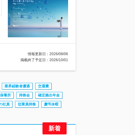
情報更新日：2026/08/06
掲載終了予定日：2026/10/01
業界経験者優遇
交通費
保養所
持株会
確定拠出年金
の社員
従業員持株
慶弔休暇