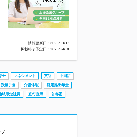
情報更新日：2026/08/07
掲載終了予定日：2026/09/10
育士
マネジメント
英語
中国語
残業手当
介護休暇
確定拠出年金
地域限定社員
直行直帰
首都圏
ープ