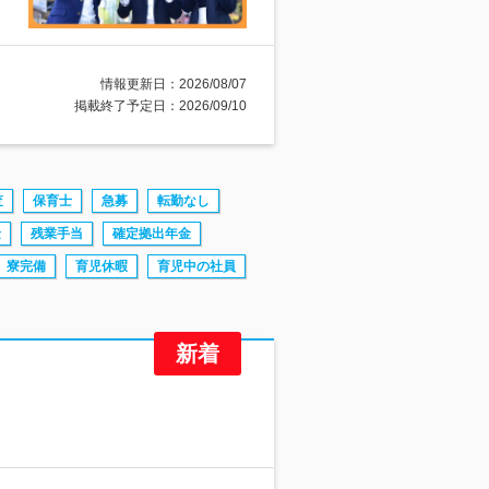
情報更新日：2026/08/07
掲載終了予定日：2026/09/10
査
保育士
急募
転勤なし
金
残業手当
確定拠出年金
寮完備
育児休暇
育児中の社員