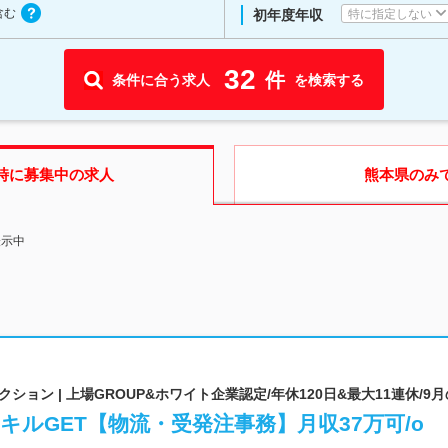
含む
特に指定しない
初年度年収
32
件
条件に合う求人
を検索する
時に募集中の求人
熊本県
のみ
表示中
ョン | 上場GROUP&ホワイト企業認定/年休120日&最大11連休/9月
キルGET【物流・受発注事務】月収37万可/o