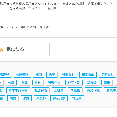
歓迎★人柄重視の採用★アルバイトスタッフをまとめた経験、倉庫で働いたこと
ピールを★残業少・プライベートも充実
員数：7,751人／本社所在地：東京都
気になる
流管理
在庫管理
採用
急募
転勤なし
服装自由
定時退社
ー
分煙
産休
育休
役職手当
シフト制
退職金
制服
暇
年末年始休暇
社会保険
正社員
未経験
育児休暇
育児中
圏
関西
東海
東京都
神奈川県
埼玉県