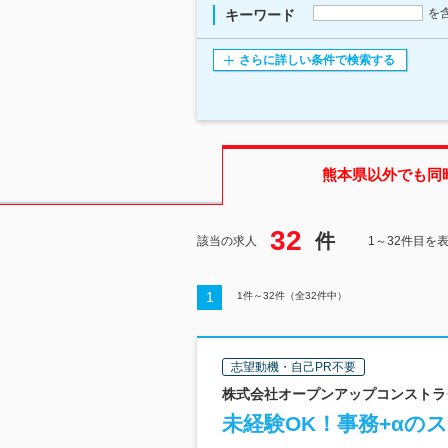
を
キーワード
さらに詳しい条件で検索する
熊本県
以外でも同
32
件
該当の求人
1～32件目を
1
1
件～
32
件（全
32
件中）
志望動機・自己PR不要
株式会社オープンアップコンストラクシ
未経験OK！事務+αのス