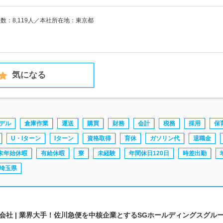
員数：8,119人／本社所在地：東京都
気になる
デル
倉庫作業
運送
購買
財務
会計
税務
採用
保
U・Iターン
Iターン
資格取得
育休
ガソリン代
退職金
末年始休暇
有給休暇
寮
未経験
年間休日120日
時差出勤
埼玉県
社 | 業界大手！佐川急便を中核企業とするSGホールディングスグル