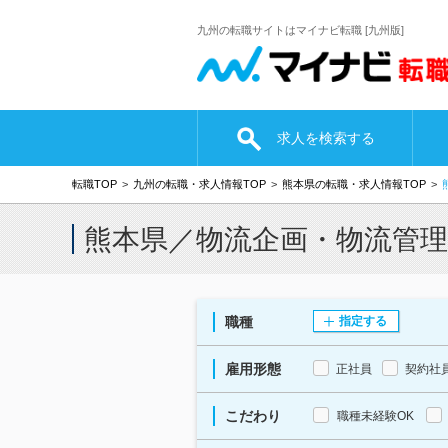
九州の転職サイトはマイナビ転職 [九州版]
求人を検索する
転職TOP
九州の転職・求人情報TOP
熊本県の転職・求人情報TOP
熊本県／物流企画・物流管
職種
指定する
雇用形態
正社員
契約社
こだわり
職種未経験OK