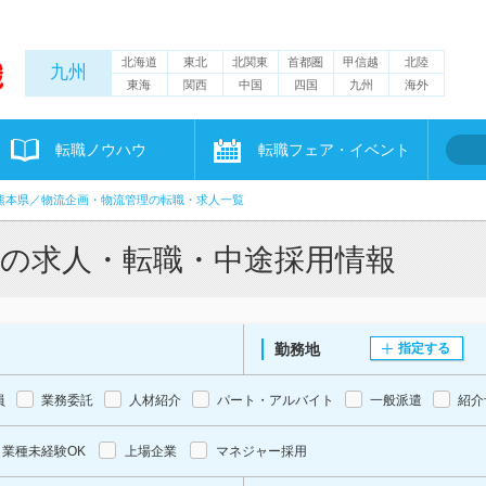
北海道
東北
北関東
首都圏
甲信越
北陸
九州
東海
関西
中国
四国
九州
海外
転職ノウハウ
転職フェア・イベント
熊本県／物流企画・物流管理の転職・求人一覧
理の求人・転職・中途採用情報
勤務地
指定する
員
業務委託
人材紹介
パート・アルバイト
一般派遣
紹介
業種未経験OK
上場企業
マネジャー採用