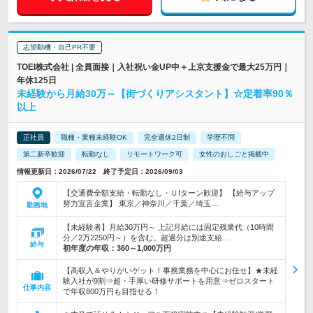
志望動機・自己PR不要
TOEI株式会社 | 全員面接｜入社祝い金UP中＋上京支援金で最大25万円｜
年休125日
未経験から月給30万～【街づくりアシスタント】☆定着率90％
以上
正社員
職種・業種未経験OK
完全週休2日制
学歴不問
第二新卒歓迎
転勤なし
リモートワーク可
女性のおしごと掲載中
情報更新日：2026/07/22 終了予定日：2026/09/03
【交通費全額支給・転勤なし・ＵIターン歓迎】 【給与アップ
努力宣言企業】 東京／神奈川／千葉／埼玉…
勤務地
【未経験者】月給30万円～ 上記月給には固定残業代（10時間
分／2万2250円～）を含む。超過分は別途支給…
給与
初年度の年収：
360～1,000万円
【高収入＆やりがいゲット！事務業務を中心にお任せ】★未経
験入社が9割⇒超・手厚い研修サポートを用意⇒ゼロスタート
仕事内容
で年収800万円も目指せる！