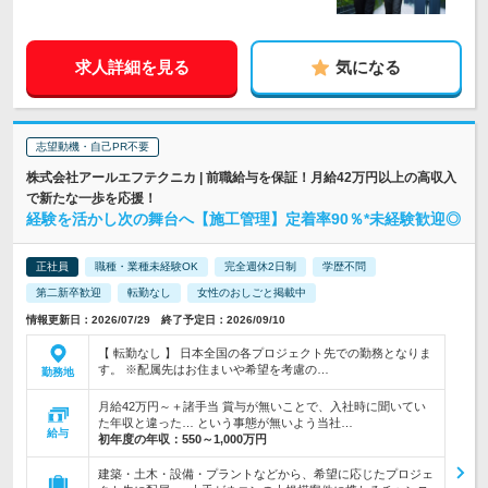
求人詳細を見る
気になる
志望動機・自己PR不要
株式会社アールエフテクニカ | 前職給与を保証！月給42万円以上の高収入
で新たな一歩を応援！
経験を活かし次の舞台へ【施工管理】定着率90％*未経験歓迎◎
正社員
職種・業種未経験OK
完全週休2日制
学歴不問
第二新卒歓迎
転勤なし
女性のおしごと掲載中
情報更新日：2026/07/29 終了予定日：2026/09/10
【 転勤なし 】 日本全国の各プロジェクト先での勤務となりま
す。 ※配属先はお住まいや希望を考慮の…
勤務地
月給42万円～＋諸手当 賞与が無いことで、入社時に聞いてい
た年収と違った… という事態が無いよう当社…
給与
初年度の年収：
550～1,000万円
建築・土木・設備・プラントなどから、希望に応じたプロジェ