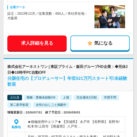
企業データ
設立：2013年12月／従業員数：650人／本社所在地：
大阪府
求人詳細を見る
気になる
株式会社アーネストワン | 東証プライム・飯田グループHD企業：◆完休2
日◆18時半PC自動OFF
分譲住宅の【プロデューサー】年収521万円スタート可/未経験
歓迎
正社員
職種・業種未経験OK
上場
完全週休2日制
学歴不問
第二新卒歓迎
女性のおしごと掲載中
情報更新日：2026/07/31 終了予定日：2026/09/03
★積極採用中エリア★ 【茨城県】 水戸市 【長野県】 長野市/
松本市/上田市 【青森県】 八戸市…
勤務地
月給：35万円～60万円 ※スキル・能力を考慮し、給与額を決