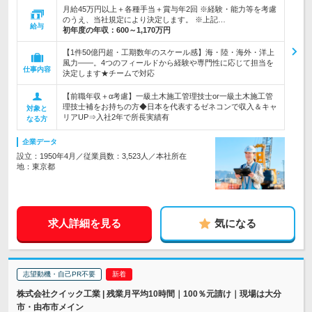
月給45万円以上＋各種手当＋賞与年2回 ※経験・能力等を考慮
のうえ、当社規定により決定します。 ※上記…
給与
初年度の年収：
600～1,170万円
【1件50億円超・工期数年のスケール感】海・陸・海外・洋上
風力――。4つのフィールドから経験や専門性に応じて担当を
仕事内容
決定します★チームで対応
【前職年収＋α考慮】一級土木施工管理技士or一級土木施工管
理技士補をお持ちの方◆日本を代表するゼネコンで収入＆キャ
対象と
リアUP⇒入社2年で所長実績有
なる方
企業データ
設立：1950年4月／従業員数：3,523人／本社所在
地：東京都
求人詳細を見る
気になる
志望動機・自己PR不要
株式会社クイック工業 | 残業月平均10時間｜100％元請け｜現場は大分
市・由布市メイン