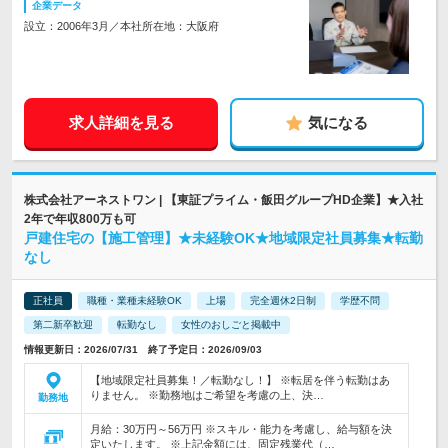
企業データ
設立：2006年3月／本社所在地：大阪府
求人詳細を見る
気になる
株式会社アーネストワン | 【東証プライム・飯田グループHD企業】★入社
2年で年収800万も可
戸建住宅の【施工管理】★未経験OK★地域限定社員募集★転勤
なし
正社員
職種・業種未経験OK
上場
完全週休2日制
学歴不問
第二新卒歓迎
転勤なし
女性のおしごと掲載中
情報更新日：2026/07/31 終了予定日：2026/09/03
【地域限定社員募集！／転勤なし！】 ※転居を伴う転勤はあ
りません。 ※勤務地はご希望を考慮の上、決…
勤務地
月給：30万円～56万円 ※スキル・能力を考慮し、給与額を決
定いたします。 ※上記金額には、固定残業代（…