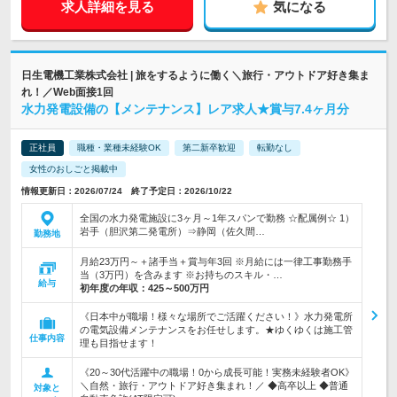
求人詳細を見る
気になる
日生電機工業株式会社 | 旅をするように働く＼旅行・アウトドア好き集ま
れ！／Web面接1回
水力発電設備の【メンテナンス】レア求人★賞与7.4ヶ月分
正社員
職種・業種未経験OK
第二新卒歓迎
転勤なし
女性のおしごと掲載中
情報更新日：2026/07/24 終了予定日：2026/10/22
全国の水力発電施設に3ヶ月～1年スパンで勤務 ☆配属例☆ 1）
岩手（胆沢第二発電所）⇒静岡（佐久間…
勤務地
月給23万円～＋諸手当＋賞与年3回 ※月給には一律工事勤務手
当（3万円）を含みます ※お持ちのスキル・…
給与
初年度の年収：
425～500万円
《日本中が職場！様々な場所でご活躍ください！》水力発電所
の電気設備メンテナンスをお任せします。★ゆくゆくは施工管
仕事内容
理も目指せます！
《20～30代活躍中の職場！0から成長可能！実務未経験者OK》
＼自然・旅行・アウトドア好き集まれ！／ ◆高卒以上 ◆普通
対象と