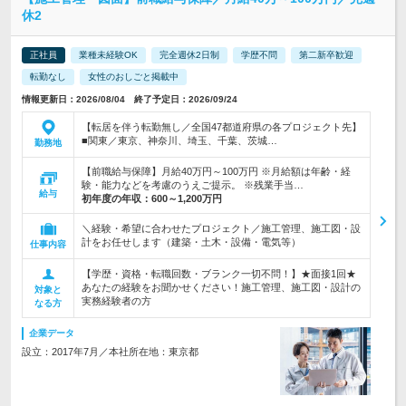
休2
正社員
業種未経験OK
完全週休2日制
学歴不問
第二新卒歓迎
転勤なし
女性のおしごと掲載中
情報更新日：2026/08/04 終了予定日：2026/09/24
【転居を伴う転勤無し／全国47都道府県の各プロジェクト先】
■関東／東京、神奈川、埼玉、千葉、茨城…
勤務地
【前職給与保障】月給40万円～100万円 ※月給額は年齢・経
験・能力などを考慮のうえご提示。 ※残業手当…
給与
初年度の年収：
600～1,200万円
＼経験・希望に合わせたプロジェクト／施工管理、施工図・設
計をお任せします（建築・土木・設備・電気等）
仕事内容
【学歴・資格・転職回数・ブランク一切不問！】★面接1回★
あなたの経験をお聞かせください！施工管理、施工図・設計の
対象と
実務経験者の方
なる方
企業データ
設立：2017年7月／本社所在地：東京都