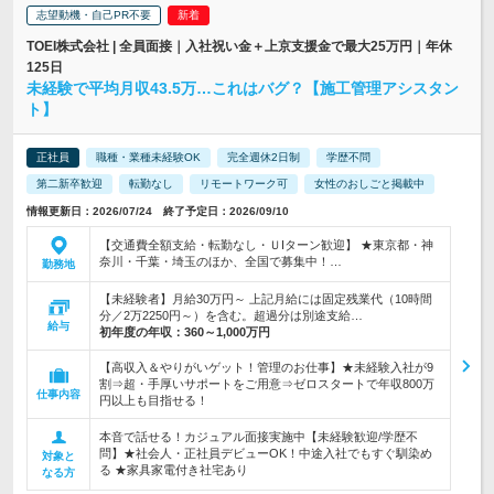
志望動機・自己PR不要
TOEI株式会社 | 全員面接｜入社祝い金＋上京支援金で最大25万円｜年休
125日
未経験で平均月収43.5万…これはバグ？【施工管理アシスタン
ト】
正社員
職種・業種未経験OK
完全週休2日制
学歴不問
第二新卒歓迎
転勤なし
リモートワーク可
女性のおしごと掲載中
情報更新日：2026/07/24 終了予定日：2026/09/10
【交通費全額支給・転勤なし・ＵIターン歓迎】 ★東京都・神
奈川・千葉・埼玉のほか、全国で募集中！…
勤務地
【未経験者】月給30万円～ 上記月給には固定残業代（10時間
分／2万2250円～）を含む。超過分は別途支給…
給与
初年度の年収：
360～1,000万円
【高収入＆やりがいゲット！管理のお仕事】★未経験入社が9
割⇒超・手厚いサポートをご用意⇒ゼロスタートで年収800万
仕事内容
円以上も目指せる！
本音で話せる！カジュアル面接実施中【未経験歓迎/学歴不
問】★社会人・正社員デビューOK！中途入社でもすぐ馴染め
対象と
る ★家具家電付き社宅あり
なる方