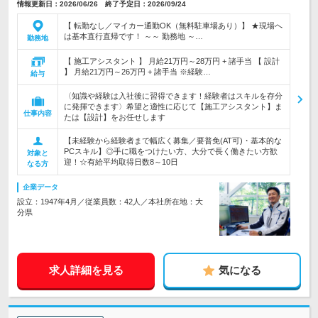
情報更新日：2026/06/26 終了予定日：2026/09/24
【 転勤なし／マイカー通勤OK（無料駐車場あり）】 ★現場へ
は基本直行直帰です！ ～～ 勤務地 ～…
勤務地
【 施工アシスタント 】 月給21万円～28万円 + 諸手当 【 設計
】 月給21万円～26万円 + 諸手当 ※経験…
給与
〈知識や経験は入社後に習得できます！経験者はスキルを存分
に発揮できます〉希望と適性に応じて【施工アシスタント】ま
仕事内容
たは【設計】をお任せします
【未経験から経験者まで幅広く募集／要普免(AT可)・基本的な
PCスキル】◎手に職をつけたい方、大分で長く働きたい方歓
対象と
迎！☆有給平均取得日数8～10日
なる方
企業データ
設立：1947年4月／従業員数：42人／本社所在地：大
分県
求人詳細を見る
気になる