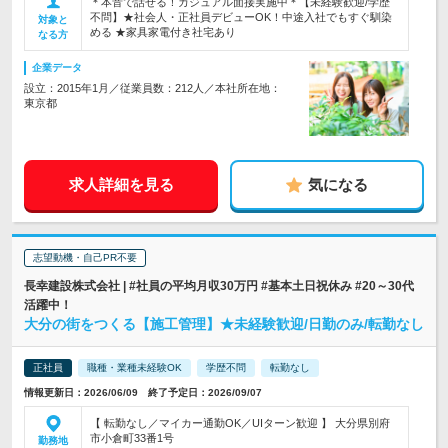
＊本音で話せる！カジュアル面接実施中＊【未経験歓迎/学歴
不問】★社会人・正社員デビューOK！中途入社でもすぐ馴染
対象と
める ★家具家電付き社宅あり
なる方
企業データ
設立：2015年1月／従業員数：212人／本社所在地：
東京都
求人詳細を見る
気になる
志望動機・自己PR不要
長幸建設株式会社 | #社員の平均月収30万円 #基本土日祝休み #20～30代
活躍中！
大分の街をつくる【施工管理】★未経験歓迎/日勤のみ/転勤なし
正社員
職種・業種未経験OK
学歴不問
転勤なし
情報更新日：2026/06/09 終了予定日：2026/09/07
【 転勤なし／マイカー通勤OK／UIターン歓迎 】 大分県別府
市小倉町33番1号
勤務地