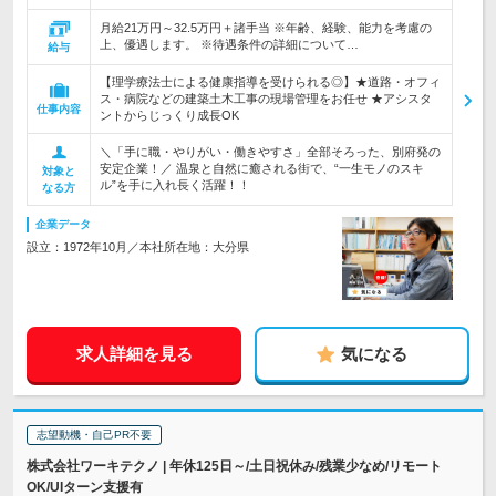
月給21万円～32.5万円＋諸手当 ※年齢、経験、能力を考慮の
上、優遇します。 ※待遇条件の詳細について…
給与
【理学療法士による健康指導を受けられる◎】★道路・オフィ
ス・病院などの建築土木工事の現場管理をお任せ ★アシスタ
仕事内容
ントからじっくり成長OK
＼「手に職・やりがい・働きやすさ」全部そろった、別府発の
安定企業！／ 温泉と自然に癒される街で、“一生モノのスキ
対象と
ル”を手に入れ長く活躍！！
なる方
企業データ
設立：1972年10月／本社所在地：大分県
求人詳細を見る
気になる
志望動機・自己PR不要
株式会社ワーキテクノ | 年休125日～/土日祝休み/残業少なめ/リモート
OK/UIターン支援有