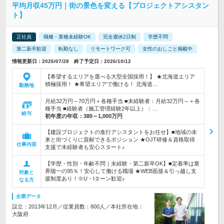
平均月収45万円｜街の景色を変える【プロジェクトアシスタン
ト】
正社員
職種・業種未経験OK
完全週休2日制
学歴不問
第二新卒歓迎
転勤なし
リモートワーク可
女性のおしごと掲載中
情報更新日：2026/07/28 終了予定日：2026/10/12
【希望するエリアを選べる大型全国採用！】 ★北海道エリア
積極採用！ ★希望エリアで働ける！ 北海道…
勤務地
月給32万円～70万円＋各種手当 ■未経験者：月給32万円～＋各
種手当 ■経験者（施工管理経験2年以上）：…
給与
初年度の年収：
380～1,000万円
【建設プロジェクトの進行アシスタントをお任せ】■地域の未
来と街づくりに貢献できるポジション ★OJT研修＆資格取得
仕事内容
支援で未経験者も安心スタート♪
【学歴・性別・年齢不問｜未経験・第二新卒OK】■定着率は業
界随一の95％！安心して働ける職場 ★WEB面接＆引っ越し支
対象と
援制度あり！※U・Iターン歓迎♪
なる方
企業データ
設立：2013年12月／従業員数：800人／本社所在地：
大阪府