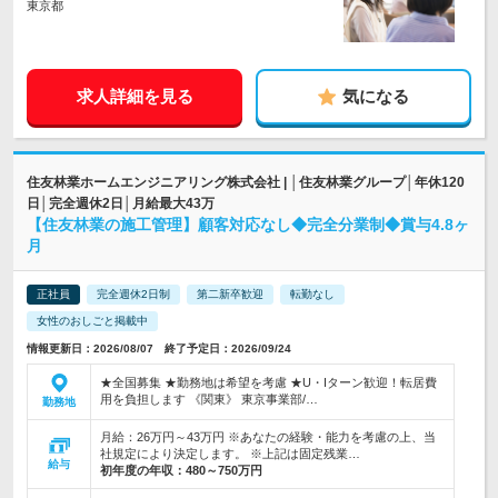
東京都
求人詳細を見る
気になる
住友林業ホームエンジニアリング株式会社 | │住友林業グループ│年休120
日│完全週休2日│月給最大43万
【住友林業の施工管理】顧客対応なし◆完全分業制◆賞与4.8ヶ
月
正社員
完全週休2日制
第二新卒歓迎
転勤なし
女性のおしごと掲載中
情報更新日：2026/08/07 終了予定日：2026/09/24
★全国募集 ★勤務地は希望を考慮 ★U・Iターン歓迎！転居費
用を負担します 《関東》 東京事業部/…
勤務地
月給：26万円～43万円 ※あなたの経験・能力を考慮の上、当
社規定により決定します。 ※上記は固定残業…
給与
初年度の年収：
480～750万円