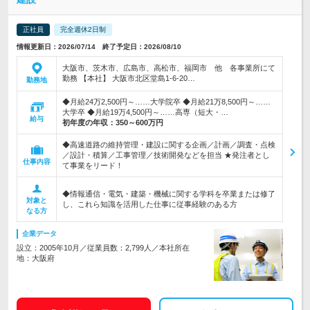
正社員
完全週休2日制
情報更新日：2026/07/14 終了予定日：2026/08/10
大阪市、茨木市、広島市、高松市、福岡市 他 各事業所にて
勤務 【本社】 大阪市北区堂島1-6-20…
勤務地
◆月給24万2,500円～……大学院卒 ◆月給21万8,500円～……
大学卒 ◆月給19万4,500円～……高専（短大・…
給与
初年度の年収：
350～600万円
◆高速道路の維持管理・建設に関する企画／計画／調査・点検
／設計・積算／工事管理／技術開発などを担当 ★発注者とし
仕事内容
て事業をリード！
◆情報通信・電気・建築・機械に関する学科を卒業または修了
対象と
し、これら知識を活用した仕事に従事経験のある方
なる方
企業データ
設立：2005年10月／従業員数：2,799人／本社所在
地：大阪府