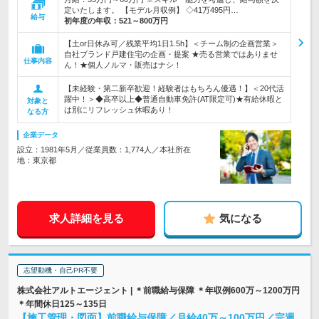
定いたします。 【モデル月収例】 ◇41万495円…
給与
初年度の年収：
521～800万円
【土or日休み可／残業平均1日1.5h】＜チーム制の企画営業＞
自社ブランド戸建住宅の企画・提案 ★売る営業ではありませ
仕事内容
ん！★個人ノルマ・販売はナシ！
【未経験・第二新卒歓迎！経験者はもちろん優遇！】＜20代活
躍中！＞◆高卒以上◆普通自動車免許(AT限定可)★有給休暇と
対象と
は別にリフレッシュ休暇あり！
なる方
企業データ
設立：1981年5月／従業員数：1,774人／本社所在
地：東京都
求人詳細を見る
気になる
志望動機・自己PR不要
株式会社アルトエージェント | ＊前職給与保障 ＊年収例600万～1200万円
＊年間休日125～135日
【施工管理・図面】前職給与保障／月給40万～100万円／完週