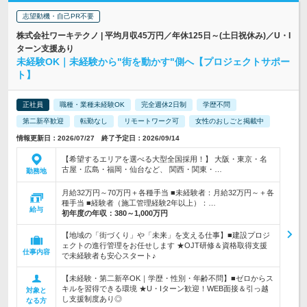
志望動機・自己PR不要
株式会社ワーキテクノ | 平均月収45万円／年休125日～(土日祝休み)／U・I
ターン支援あり
未経験OK｜未経験から"街を動かす"側へ【プロジェクトサポー
ト】
正社員
職種・業種未経験OK
完全週休2日制
学歴不問
第二新卒歓迎
転勤なし
リモートワーク可
女性のおしごと掲載中
情報更新日：2026/07/27 終了予定日：2026/09/14
【希望するエリアを選べる大型全国採用！】 大阪・東京・名
古屋・広島・福岡・仙台など、 関西・関東・…
勤務地
月給32万円～70万円＋各種手当 ■未経験者：月給32万円～＋各
種手当 ■経験者（施工管理経験2年以上）：…
給与
初年度の年収：
380～1,000万円
【地域の「街づくり」や「未来」を支える仕事】■建設プロジ
ェクトの進行管理をお任せします ★OJT研修＆資格取得支援
仕事内容
で未経験者も安心スタート♪
【未経験・第二新卒OK｜学歴・性別・年齢不問】■ゼロからス
キルを習得できる環境 ★U・Iターン歓迎！WEB面接＆引っ越
対象と
し支援制度あり◎
なる方