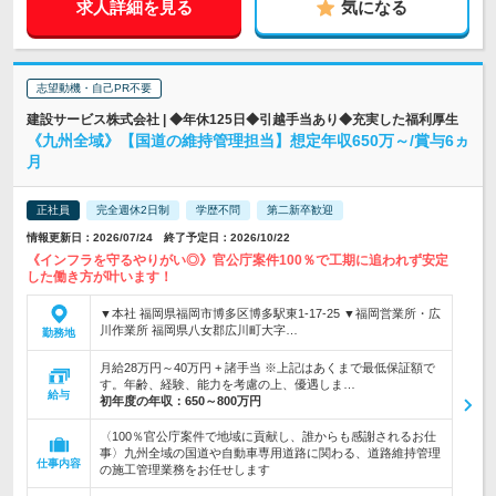
求人詳細を見る
気になる
志望動機・自己PR不要
建設サービス株式会社 | ◆年休125日◆引越手当あり◆充実した福利厚生
《九州全域》【国道の維持管理担当】想定年収650万～/賞与6ヵ
月
正社員
完全週休2日制
学歴不問
第二新卒歓迎
情報更新日：2026/07/24 終了予定日：2026/10/22
《インフラを守るやりがい◎》官公庁案件100％で工期に追われず安定
した働き方が叶います！
▼本社 福岡県福岡市博多区博多駅東1-17-25 ▼福岡営業所・広
川作業所 福岡県八女郡広川町大字…
勤務地
月給28万円～40万円 + 諸手当 ※上記はあくまで最低保証額で
す。年齢、経験、能力を考慮の上、優遇しま…
給与
初年度の年収：
650～800万円
〈100％官公庁案件で地域に貢献し、誰からも感謝されるお仕
事〉九州全域の国道や自動車専用道路に関わる、道路維持管理
仕事内容
の施工管理業務をお任せします