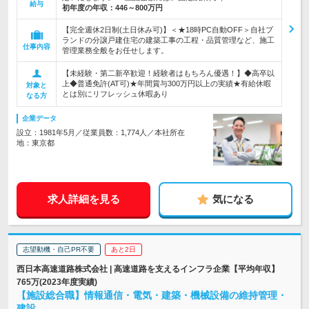
給与
初年度の年収：
446～800万円
【完全週休2日制(土日休み可)】＜★18時PC自動OFF＞自社ブ
ランドの分譲戸建住宅の建築工事の工程・品質管理など、施工
仕事内容
管理業務全般をお任せします。
【未経験・第二新卒歓迎！経験者はもちろん優遇！】◆高卒以
上◆普通免許(AT可)★年間賞与300万円以上の実績★有給休暇
対象と
とは別にリフレッシュ休暇あり
なる方
企業データ
設立：1981年5月／従業員数：1,774人／本社所在
地：東京都
求人詳細を見る
気になる
志望動機・自己PR不要
あと2日
西日本高速道路株式会社 | 高速道路を支えるインフラ企業【平均年収】
765万(2023年度実績)
【施設総合職】情報通信・電気・建築・機械設備の維持管理・
建設