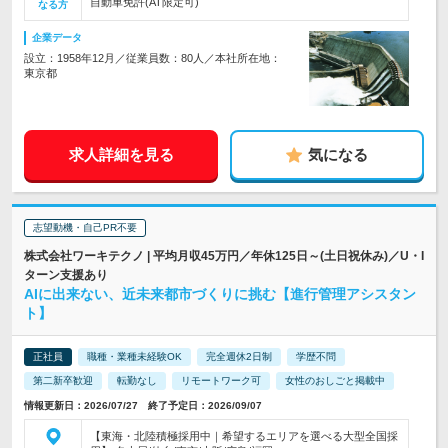
自動車免許(AT限定可)
なる方
企業データ
設立：1958年12月／従業員数：80人／本社所在地：
東京都
求人詳細を見る
気になる
志望動機・自己PR不要
株式会社ワーキテクノ | 平均月収45万円／年休125日～(土日祝休み)／U・I
ターン支援あり
AIに出来ない、近未来都市づくりに挑む【進行管理アシスタン
ト】
正社員
職種・業種未経験OK
完全週休2日制
学歴不問
第二新卒歓迎
転勤なし
リモートワーク可
女性のおしごと掲載中
情報更新日：2026/07/27 終了予定日：2026/09/07
【東海・北陸積極採用中｜希望するエリアを選べる大型全国採