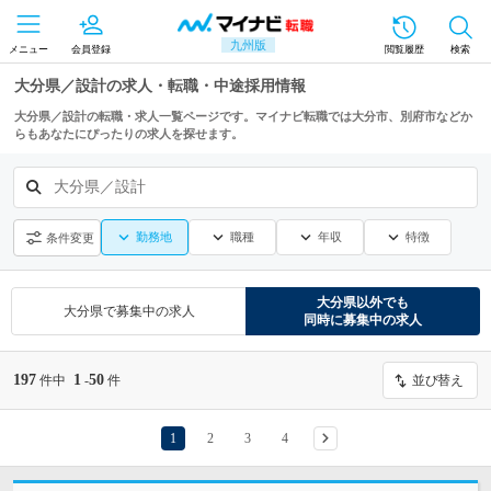
九州版
メニュー
会員登録
閲覧履歴
検索
大分県／設計の求人・転職・中途採用情報
大分県／設計の転職・求人一覧ページです。マイナビ転職では大分市、別府市などか
らもあなたにぴったりの求人を探せます。
大分県／設計
勤務地
職種
年収
特徴
条件変更
大分県
以外でも
大分県
で募集中の求人
同時に募集中の求人
197
1
50
件中
-
件
並び替え
1
2
3
4