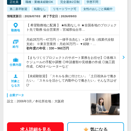
正社員
職種・業種未経験OK
完全週休2日制
学歴不問
第二新卒歓迎
転勤なし
リモートワーク可
女性のおしごと掲載中
情報更新日：2026/07/03 終了予定日：2026/09/03
【 希望勤務地に配属 】 ★転勤なし※ ★全国各地のプロジェク
ト先で勤務 仙台営業所：宮城県仙台市…
勤務地
月給28万円～47万円（一律手当含む） + 諸手当（残業代全額
支給） ※東京営業所：月給30万円～ ▼経験・…
給与
初年度の年収：
330～960万円
【まちづくりプロジェクトのサポート業務をお任せ】◎各種ス
ケジュールの手配や調整 ◎申請書類や見積書の作成 ◎施工図
仕事内容
作成、CADオペレーターなど
【未経験歓迎】「スキルを身に付けたい」「土日祝休みで働き
たい」「スキルを活かして内勤中心で働きたい」そんな方はぜ
対象と
ひ
なる方
企業データ
設立：2006年3月／本社所在地：大阪府
求人詳細を見る
気になる