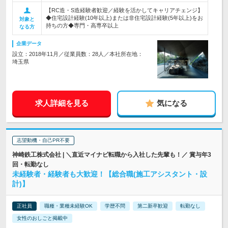
【RC造・S造経験者歓迎／経験を活かしてキャリアチェンジ】
◆住宅設計経験(10年以上)または非住宅設計経験(5年以上)をお
対象と
持ちの方◆専門・高専卒以上
なる方
企業データ
設立：2018年11月／従業員数：28人／本社所在地：
埼玉県
求人詳細を見る
気になる
志望動機・自己PR不要
神崎鉄工株式会社 | ＼直近マイナビ転職から入社した先輩も！／ 賞与年3
回・転勤なし
未経験者・経験者も大歓迎！【総合職(施工アシスタント・設
計)】
正社員
職種・業種未経験OK
学歴不問
第二新卒歓迎
転勤なし
女性のおしごと掲載中