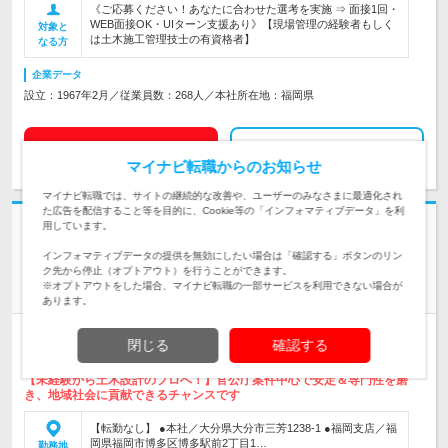
《ご応募ください！あなたに合わせた選考を実施 ⇒ 面接1回・
WEB面接OK・UIターン支援あり》【現場管理の経験者もしく
対象と
は土木施工管理技士の有資格者】
なる方
企業データ
設立：1967年2月／従業員数：268人／本社所在地：福岡県
求人詳細を見る
気になる
マイナビ転職からのお知らせ
マイナビ転職では、サイトの継続的な改善や、ユーザーのみなさまに最適化され
た広告を配信すること等を目的に、Cookie等の「インフォマティブデータ」を利
志望動機・自己PR不要
用しています。
協同エンジニアリング株式会社 | ◎ほとんどが官公庁案件◎年間休日124
インフォマティブデータの提供を無効にしたい場合は「確認する」ボタンのリン
日◎転勤なし
ク先から停止（オプトアウト）を行うことができます。
※オプトアウトをした場合、マイナビ転職の一部サービスを利用できない場合が
＜福岡・大分＞インフラ整備事業の【土木設計】※未経験歓迎
あります。
正社員
職種・業種未経験OK
第二新卒歓迎
転勤なし
閉じる
確認する
情報更新日：2026/07/06 終了予定日：2026/08/20
【未経験から土木設計のプロへ！】官公庁案件中心で安定＆専門性を磨
き、地域社会に貢献できるチャンスです
【転勤なし】 ●本社／大分県大分市三芳1238-1 ●福岡支店／福
岡県福岡市博多区博多駅前2丁目1…
勤務地