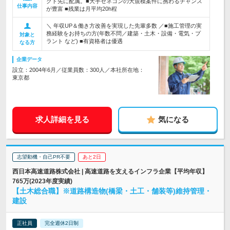
クト先に配属。■大手ゼネコンの大規模案件に携わるチャンス
仕事内容
が豊富 ■残業は月平均20h程
＼ 年収UP＆働き方改善を実現した先輩多数 ／■施工管理の実
務経験をお持ちの方(年数不問／建築・土木・設備・電気・プ
対象と
ラント など) ■有資格者は優遇
なる方
企業データ
設立：2004年6月／従業員数：300人／本社所在地：
東京都
求人詳細を見る
気になる
志望動機・自己PR不要
あと2日
西日本高速道路株式会社 | 高速道路を支えるインフラ企業【平均年収】
765万(2023年度実績)
【土木総合職】※道路構造物(橋梁・土工・舗装等)維持管理・
建設
正社員
完全週休2日制