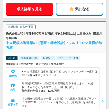
求人詳細を見る
気になる
志望動機・自己PR不要
株式会社LAD | 年俸1000万円も可能│年休120日以上│土日祝休み│残業月
平均20h
中大規模木造建築の【意匠・構造設計】*フルリモOK*前職給与
考慮
正社員
完全週休2日制
転勤なし
リモートワーク可
情報更新日：2026/07/31 終了予定日：2026/08/27
■本社 埼玉県川口市東川口3-7-33 コットンキャンディー東川口
1F 3号棟 ■東京サテライトオ…
勤務地
年俸制550万円～1,000万円 ※前職給与を考慮します。 ※経
験・スキルなどを考慮のうえ、当社規定により…
給与
初年度の年収：
550～1,000万円
【企画から監理まで一貫して担当】中大規模木造建築ブランド
『BERCEAU（ベルソー）』を中心とした意匠設計をお任せし
仕事内容
ます。