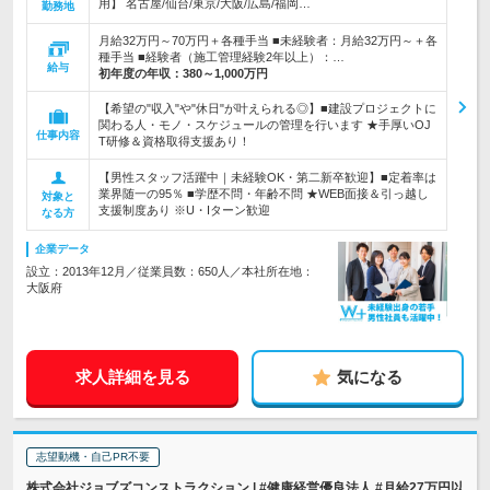
用】 名古屋/仙台/東京/大阪/広島/福岡…
勤務地
月給32万円～70万円＋各種手当 ■未経験者：月給32万円～＋各
種手当 ■経験者（施工管理経験2年以上）：…
給与
初年度の年収：
380～1,000万円
【希望の"収入"や"休日"が叶えられる◎】■建設プロジェクトに
関わる人・モノ・スケジュールの管理を行います ★手厚いOJ
仕事内容
T研修＆資格取得支援あり！
【男性スタッフ活躍中｜未経験OK・第二新卒歓迎】■定着率は
業界随一の95％ ■学歴不問・年齢不問 ★WEB面接＆引っ越し
対象と
支援制度あり ※U・Iターン歓迎
なる方
企業データ
設立：2013年12月／従業員数：650人／本社所在地：
大阪府
求人詳細を見る
気になる
志望動機・自己PR不要
株式会社ジョブズコンストラクション | #健康経営優良法人 #月給27万円以