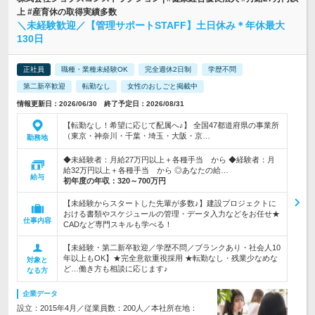
上 #産育休の取得実績多数
＼未経験歓迎／【管理サポートSTAFF】土日休み＊年休最大
130日
正社員
職種・業種未経験OK
完全週休2日制
学歴不問
第二新卒歓迎
転勤なし
女性のおしごと掲載中
情報更新日：2026/06/30 終了予定日：2026/08/31
【転勤なし！希望に応じて配属へ♪】 全国47都道府県の事業所
（東京・神奈川・千葉・埼玉・大阪・京…
勤務地
◆未経験者：月給27万円以上＋各種手当 から ◆経験者：月
給32万円以上＋各種手当 から ◎あなたの給…
給与
初年度の年収：
320～700万円
【未経験からスタートした先輩が多数♪】建設プロジェクトに
おける書類やスケジュールの管理・データ入力などをお任せ★
仕事内容
CADなど専門スキルも学べる！
【未経験・第二新卒歓迎／学歴不問／ブランクあり・社会人10
年以上もOK】★完全意欲重視採用 ★転勤なし・残業少なめな
対象と
ど…働き方も相談に応じます♪
なる方
企業データ
設立：2015年4月／従業員数：200人／本社所在地：