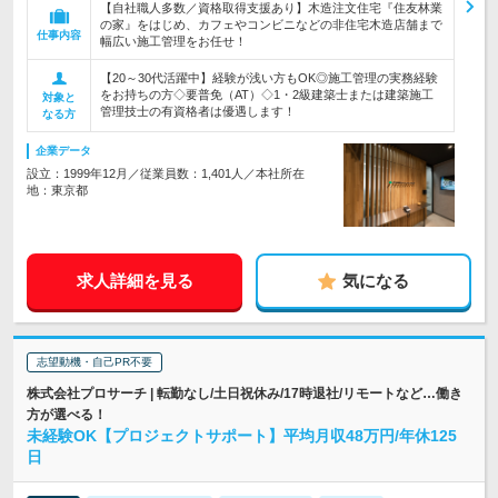
【自社職人多数／資格取得支援あり】木造注文住宅『住友林業
の家』をはじめ、カフェやコンビニなどの非住宅木造店舗まで
仕事内容
幅広い施工管理をお任せ！
【20～30代活躍中】経験が浅い方もOK◎施工管理の実務経験
をお持ちの方◇要普免（AT）◇1・2級建築士または建築施工
対象と
管理技士の有資格者は優遇します！
なる方
企業データ
設立：1999年12月／従業員数：1,401人／本社所在
地：東京都
求人詳細を見る
気になる
志望動機・自己PR不要
株式会社プロサーチ | 転勤なし/土日祝休み/17時退社/リモートなど…働き
方が選べる！
未経験OK【プロジェクトサポート】平均月収48万円/年休125
日