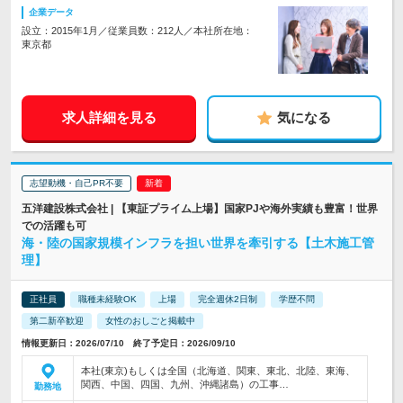
企業データ
設立：2015年1月／従業員数：212人／本社所在地：
東京都
求人詳細を見る
気になる
志望動機・自己PR不要
五洋建設株式会社 | 【東証プライム上場】国家PJや海外実績も豊富！世界
での活躍も可
海・陸の国家規模インフラを担い世界を牽引する【土木施工管
理】
正社員
職種未経験OK
上場
完全週休2日制
学歴不問
第二新卒歓迎
女性のおしごと掲載中
情報更新日：2026/07/10 終了予定日：2026/09/10
本社(東京)もしくは全国（北海道、関東、東北、北陸、東海、
関西、中国、四国、九州、沖縄諸島）の工事…
勤務地