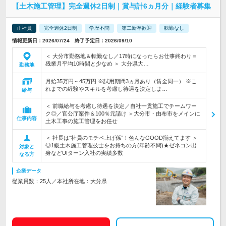
【土木施工管理】完全週休2日制｜賞与計6ヵ月分｜経験者募集
正社員
完全週休2日制
学歴不問
第二新卒歓迎
転勤なし
情報更新日：2026/07/24 終了予定日：2026/09/10
＜ 大分市勤務地＆転勤なし／17時になったらお仕事終わり＝
残業月平均10時間と少なめ ＞ 大分県大…
勤務地
月給35万円～45万円 ※試用期間3ヵ月あり（賃金同一） ※こ
れまでの経験やスキルを考慮し待遇を決定しま…
給与
＜ 前職給与を考慮し待遇を決定／自社一貫施工でチームワー
ク◎／官公庁案件＆100％元請け ＞大分市・由布市をメインに
仕事内容
土木工事の施工管理をお任せ
＜ 社長は“社員のモチベ上げ係”！色んなGOOD揃えてます ＞
◎1級土木施工管理技士をお持ちの方(年齢不問)★ゼネコン出
対象と
身などUIターン入社の実績多数
なる方
企業データ
従業員数：25人／本社所在地：大分県