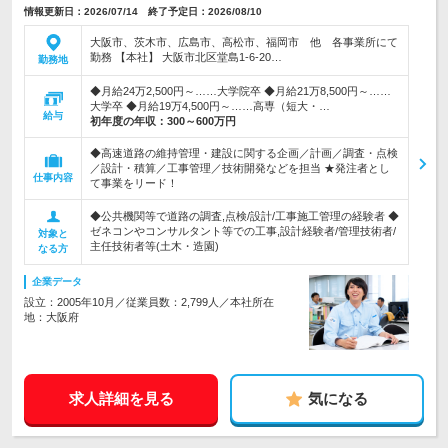
情報更新日：2026/07/14 終了予定日：2026/08/10
大阪市、茨木市、広島市、高松市、福岡市 他 各事業所にて
勤務 【本社】 大阪市北区堂島1-6-20…
勤務地
◆月給24万2,500円～……大学院卒 ◆月給21万8,500円～……
大学卒 ◆月給19万4,500円～……高専（短大・…
給与
初年度の年収：
300～600万円
◆高速道路の維持管理・建設に関する企画／計画／調査・点検
／設計・積算／工事管理／技術開発などを担当 ★発注者とし
仕事内容
て事業をリード！
◆公共機関等で道路の調査,点検/設計/工事施工管理の経験者 ◆
ゼネコンやコンサルタント等での工事,設計経験者/管理技術者/
対象と
主任技術者等(土木・造園)
なる方
企業データ
設立：2005年10月／従業員数：2,799人／本社所在
地：大阪府
求人詳細を見る
気になる