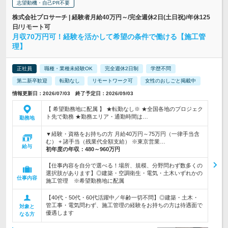
志望動機・自己PR不要
株式会社プロサーチ | 経験者月給40万円～/完全週休2日(土日祝)/年休125
日/リモート可
月収70万円可！経験を活かして希望の条件で働ける【施工管
理】
正社員
職種・業種未経験OK
完全週休2日制
学歴不問
第二新卒歓迎
転勤なし
リモートワーク可
女性のおしごと掲載中
情報更新日：2026/07/03 終了予定日：2026/09/03
【 希望勤務地に配属 】 ★転勤なし※ ★全国各地のプロジェク
ト先で勤務 ★勤務エリア・通勤時間は…
勤務地
▼経験・資格をお持ちの方 月給40万円～75万円（一律手当含
む） + 諸手当（残業代全額支給） ※東京営業…
給与
初年度の年収：
480～960万円
【仕事内容を自分で選べる！場所、規模、分野問わず数多くの
選択肢があります】◎建築・空調衛生・電気・土木いずれかの
仕事内容
施工管理 ※希望勤務地に配属
【40代・50代・60代活躍中／年齢一切不問】◎建築・土木・
管工事・電気問わず、施工管理の経験をお持ちの方は待遇面で
対象と
優遇します
なる方