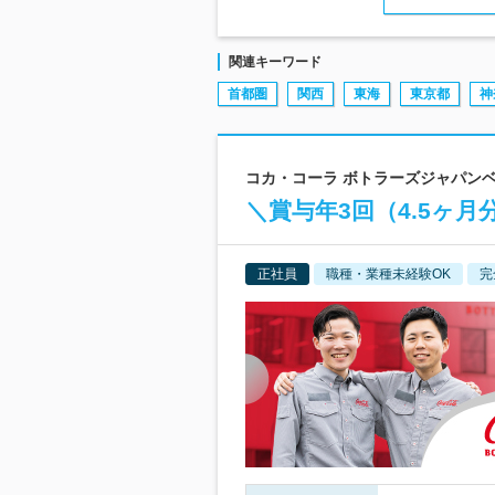
関連キーワード
首都圏
関西
東海
東京都
神
コカ・コーラ ボトラーズジャパンベ
＼賞与年3回（4.5ヶ
正社員
職種・業種未経験OK
完