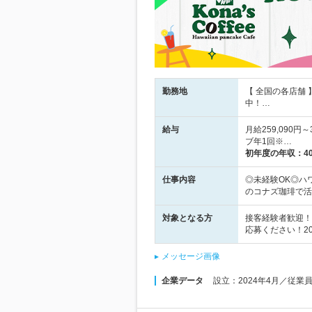
勤務地
【 全国の各店舗
中！…
給与
月給259,090
ブ年1回※…
初年度の年収：
4
仕事内容
◎未経験OK◎ハ
のコナズ珈琲で活
対象となる方
接客経験者歓迎！
応募ください！2
メッセージ画像
企業データ
設立：2024年4月／従業