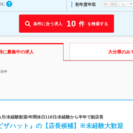
含む
特に指定しない
初年度年収
10
件
条件に合う求人
を検索する
時に募集中の求人
大分県
のみ
表示中
カ月/未経験歓迎/年間休日118日/未経験から半年で副店長
ピザハット』の【店長候補】※未経験大歓迎