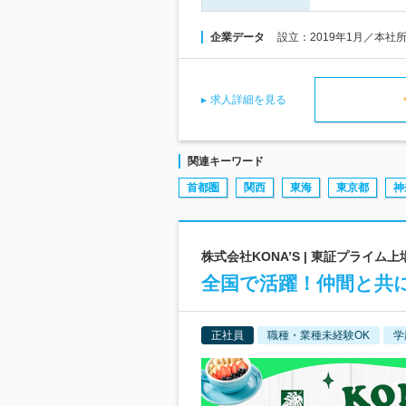
企業データ
設立：2019年1月／本社
求人詳細を見る
関連キーワード
首都圏
関西
東海
東京都
神
株式会社KONA’S | 東証プライ
全国で活躍！仲間と共
正社員
職種・業種未経験OK
学