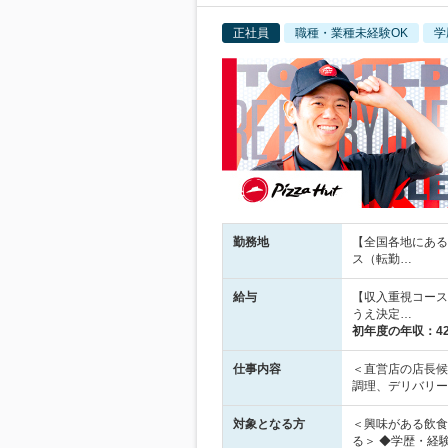
正社員
職種・業種未経験OK
学
勤務地
【全国各地にある
ス（転勤…
給与
【収入重視コース（
うえ決定…
初年度の年収：
4
仕事内容
＜直営店の店長候
調理、デリバリー
対象となる方
＜興味がある飲食
る＞ ◆学歴・経