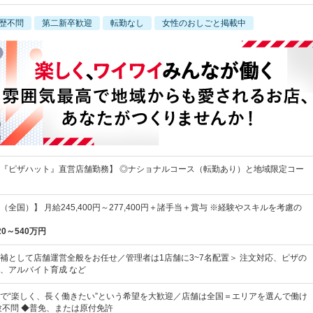
歴不問
第二新卒歓迎
転勤なし
女性のおしごと掲載中
『ピザハット』直営店舗勤務】 ◎ナショナルコース（転勤あり）と地域限定コー
全国）】 月給245,400円～277,400円＋諸手当＋賞与 ※経験やスキルを考慮の
20～540万円
補として店舗運営全般をお任せ／管理者は1店舗に3~7名配置＞ 注文対応、ピザの
、アルバイト育成 など
で“楽しく、長く働きたい”という希望を大歓迎／店舗は全国＝エリアを選んで働け
験不問 ◆普免、または原付免許