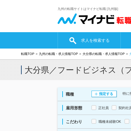
九州の転職サイトはマイナビ転職 [九州版]
求人を検索する
転職TOP
九州の転職・求人情報TOP
大分県の転職・求人情報TOP
大分県／フードビジネス（
特に
職種
指定する
雇用形態
正社員
契約社
こだわり
職種未経験OK