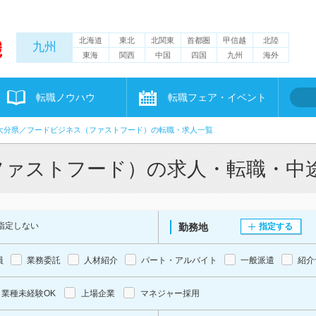
北海道
東北
北関東
首都圏
甲信越
北陸
九州
東海
関西
中国
四国
九州
海外
転職ノウハウ
転職フェア・イベント
大分県／フードビジネス（ファストフード）の転職・求人一覧
ファストフード）の求人・転職・中
指定しない
勤務地
指定する
員
業務委託
人材紹介
パート・アルバイト
一般派遣
紹介
業種未経験OK
上場企業
マネジャー採用