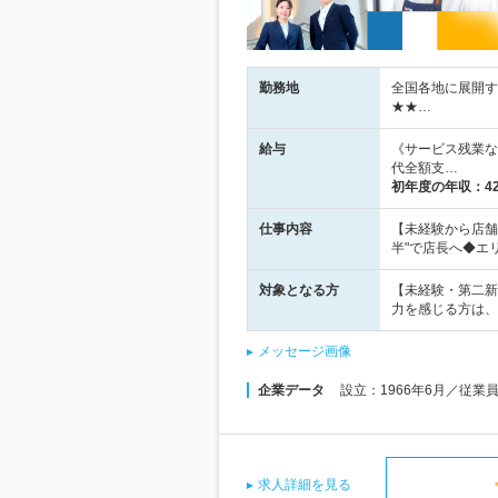
勤務地
全国各地に展開す
★★…
給与
《サービス残業な
代全額支…
初年度の年収：
4
仕事内容
【未経験から店舗
半"で店長へ◆エ
対象となる方
【未経験・第二新
力を感じる方は、
メッセージ画像
企業データ
設立：1966年6月／従業
求人詳細を見る