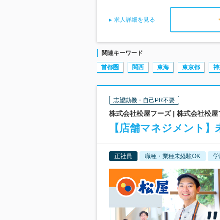
求人詳細を見る
関連キーワード
首都圏
関西
東海
東京都
神
志望動機・自己PR不要
株式会社松屋フーズ | 株式会社松
【店舗マネジメント】未
正社員
職種・業種未経験OK
学