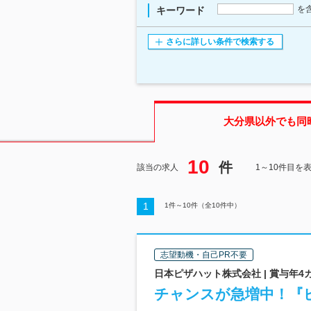
を
キーワード
さらに詳しい条件で検索する
大分県
以外でも同
10
件
該当の求人
1～10件目を
1
1
件～
10
件（全
10
件中）
志望動機・自己PR不要
日本ピザハット株式会社 | 賞与年4
チャンスが急増中！『