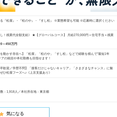
る『松屋』・『松のや』・『すし松』 ※業態希望も可能 ※応募時に選択ください
し！残業代全額支給》 ★【グローバルコース】 月給270,000円＋住宅手当＋残業
20～450万円
を動かす存在へ】「松屋」「松のや」「すし松」などで経験を積んで"最短1年
リアの統括や本社勤務も目指せます！
卒歓迎／学歴不問】「接客だけじゃないキャリア」「さまざまなチャンス」に魅
ぜひ松屋フーズへ♪《上京支援あり》
員数：1,918人／本社所在地：東京都
気になる