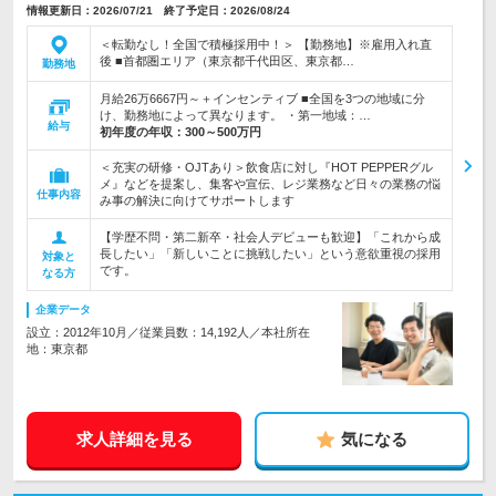
情報更新日：2026/07/21 終了予定日：2026/08/24
＜転勤なし！全国で積極採用中！＞ 【勤務地】※雇用入れ直
後 ■首都圏エリア（東京都千代田区、東京都…
勤務地
月給26万6667円～＋インセンティブ ■全国を3つの地域に分
け、勤務地によって異なります。 ・第一地域：…
給与
初年度の年収：
300～500万円
＜充実の研修・OJTあり＞飲食店に対し『HOT PEPPERグル
メ』などを提案し、集客や宣伝、レジ業務など日々の業務の悩
仕事内容
み事の解決に向けてサポートします
【学歴不問・第二新卒・社会人デビューも歓迎】「これから成
長したい」「新しいことに挑戦したい」という意欲重視の採用
対象と
です。
なる方
企業データ
設立：2012年10月／従業員数：14,192人／本社所在
地：東京都
求人詳細を見る
気になる