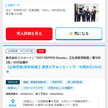
企業データ
設立：2004年2月／従業員数：576人／本社所在地：
東京都 大分県
求人詳細を見る
気になる
志望動機・自己PR不要
株式会社リクルート | 『HOT PEPPER Beauty』正社員登用制度／賞与年
2回／20代在籍中
【企画営業(美容領域)】業界大手★リモート可・年間休日140日
★
契約社員
職種・業種未経験OK
学歴不問
第二新卒歓迎
転勤なし
リモートワーク可
女性のおしごと掲載中
情報更新日：2026/07/21 終了予定日：2026/08/24
＜転勤なし！全国募集◆中四国・九州エリア積極採用中＞
【勤務地】※雇用入れ直後 首都圏エリア（東京…
勤務地