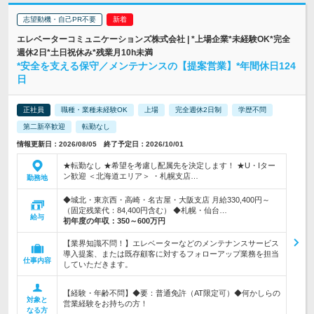
志望動機・自己PR不要
エレベーターコミュニケーションズ株式会社 | *上場企業*未経験OK*完全
週休2日*土日祝休み*残業月10h未満
*安全を支える保守／メンテナンスの【提案営業】*年間休日124
日
正社員
職種・業種未経験OK
上場
完全週休2日制
学歴不問
第二新卒歓迎
転勤なし
情報更新日：2026/08/05 終了予定日：2026/10/01
★転勤なし ★希望を考慮し配属先を決定します！ ★U・Iター
ン歓迎 ＜北海道エリア＞ ・札幌支店…
勤務地
◆城北・東京西・高崎・名古屋・大阪支店 月給330,400円～
（固定残業代：84,400円含む） ◆札幌・仙台…
給与
初年度の年収：
350～600万円
【業界知識不問！】エレベーターなどのメンテナンスサービス
導入提案、または既存顧客に対するフォローアップ業務を担当
仕事内容
していただきます。
【経験・年齢不問】◆要：普通免許（AT限定可）◆何かしらの
対象と
営業経験をお持ちの方！
なる方