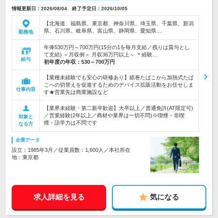
情報更新日：2026/08/04 終了予定日：2026/10/05
【北海道、福島県、東京都、神奈川県、埼玉県、千葉県、新潟
県、石川県、岐阜県、富山県、静岡県、愛知県…
勤務地
年俸530万円～700万円(15分の1を毎月支給／残りは賞与とし
て支給) ＜月収例＞ 月収36万円以上～ ＊経験…
給与
初年度の年収：
530～700万円
【業種未経験でも安心の研修あり】紙巻たばこから加熱式たば
こへの切替えを促進するためのデバイス拡販活動をお任せしま
仕事内容
す★営業先は商業施設など
【業界未経験・第二新卒歓迎】大卒以上／普通免許(AT限定可)
／営業経験(2年以上／商材や業界は一切不問)※喫煙・非喫
対象と
煙・語学力は不問です
なる方
企業データ
設立：1985年3月／従業員数：1,600人／本社所在
地：東京都
求人詳細を見る
気になる