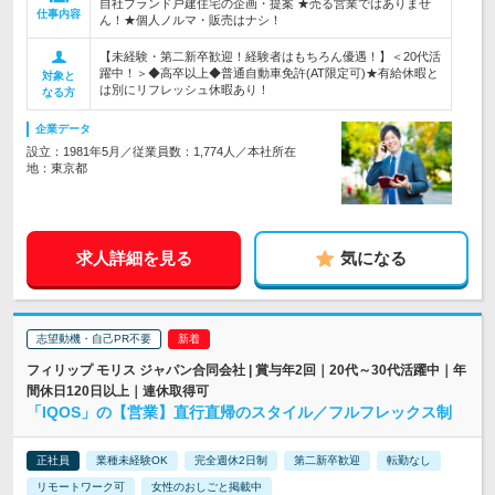
自社ブランド戸建住宅の企画・提案 ★売る営業ではありませ
仕事内容
ん！★個人ノルマ・販売はナシ！
【未経験・第二新卒歓迎！経験者はもちろん優遇！】＜20代活
躍中！＞◆高卒以上◆普通自動車免許(AT限定可)★有給休暇と
対象と
は別にリフレッシュ休暇あり！
なる方
企業データ
設立：1981年5月／従業員数：1,774人／本社所在
地：東京都
求人詳細を見る
気になる
志望動機・自己PR不要
フィリップ モリス ジャパン合同会社 | 賞与年2回｜20代～30代活躍中｜年
間休日120日以上｜連休取得可
「IQOS」の【営業】直行直帰のスタイル／フルフレックス制
正社員
業種未経験OK
完全週休2日制
第二新卒歓迎
転勤なし
リモートワーク可
女性のおしごと掲載中