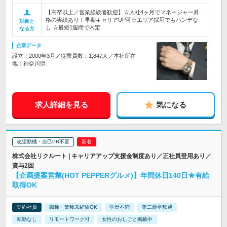
【高卒以上／営業経験者歓迎】☆入社4ヶ月でマネージャー昇
格の実績あり！早期キャリアUP可☆エリア採用でもハンデな
対象と
し ☆最短1週間で内定
なる方
企業データ
設立：2000年3月／従業員数：1,847人／本社所在
地：神奈川県
求人詳細を見る
気になる
志望動機・自己PR不要
株式会社リクルート | キャリアアップ支援金制度あり／正社員登用あり／
賞与2回
【企画提案営業(HOT PEPPERグルメ)】年間休日140日★有給
取得OK
契約社員
職種・業種未経験OK
学歴不問
第二新卒歓迎
転勤なし
リモートワーク可
女性のおしごと掲載中