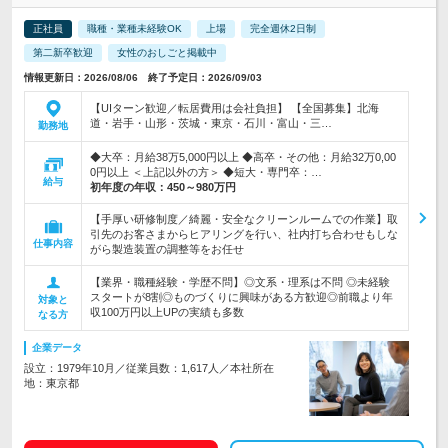
正社員
職種・業種未経験OK
上場
完全週休2日制
第二新卒歓迎
女性のおしごと掲載中
情報更新日：2026/08/06 終了予定日：2026/09/03
【UIターン歓迎／転居費用は会社負担】 【全国募集】北海
道・岩手・山形・茨城・東京・石川・富山・三…
勤務地
◆大卒：月給38万5,000円以上 ◆高卒・その他：月給32万0,00
0円以上 ＜上記以外の方＞ ◆短大・専門卒：…
給与
初年度の年収：
450～980万円
【手厚い研修制度／綺麗・安全なクリーンルームでの作業】取
引先のお客さまからヒアリングを行い、社内打ち合わせもしな
仕事内容
がら製造装置の調整等をお任せ
【業界・職種経験・学歴不問】◎文系・理系は不問 ◎未経験
スタートが8割◎ものづくりに興味がある方歓迎◎前職より年
対象と
収100万円以上UPの実績も多数
なる方
企業データ
設立：1979年10月／従業員数：1,617人／本社所在
地：東京都