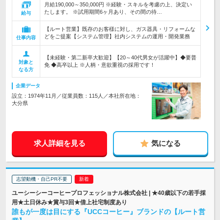
月給190,000～350,000円 ※経験・スキルを考慮の上、決定い
たします。 ※試用期間6ヶ月あり、その間の待…
給与
【ルート営業】既存のお客様に対し、ガス器具・リフォームな
どをご提案【システム管理】社内システムの運用・開発業務
仕事内容
【未経験・第二新卒大歓迎】【20～40代男女が活躍中】◆要普
対象と
免 ◆高卒以上 ※人柄・意欲重視の採用です！
なる方
企業データ
設立：1974年11月／従業員数：115人／本社所在地：
大分県
求人詳細を見る
気になる
志望動機・自己PR不要
ユーシーシーコーヒープロフェッショナル株式会社 | ★40歳以下の若手採
用★土日休み★賞与3回★借上社宅制度あり
誰もが一度は目にする『UCCコーヒー』ブランドの【ルート営