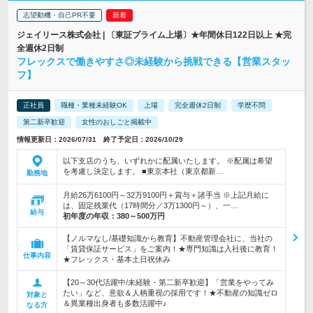
志望動機・自己PR不要
ジェイリース株式会社 | 〔東証プライム上場〕★年間休日122日以上 ★完
全週休2日制
フレックスで働きやすさ◎未経験から挑戦できる【営業スタッ
フ】
正社員
職種・業種未経験OK
上場
完全週休2日制
学歴不問
第二新卒歓迎
女性のおしごと掲載中
情報更新日：2026/07/31 終了予定日：2026/10/29
以下支店のうち、いずれかに配属いたします。 ※配属は希望
を考慮し決定します。 ■東京本社（東京都新…
勤務地
月給26万6100円～32万9100円＋賞与＋諸手当 ※上記月給に
は、固定残業代（17時間分／3万1300円～）、一…
給与
初年度の年収：
380～500万円
【ノルマなし/基礎知識から教育】不動産管理会社に、当社の
「賃貸保証サービス」をご案内！★専門知識は入社後に教育！
仕事内容
★フレックス・基本土日祝休み
【20～30代活躍中/未経験・第二新卒歓迎】「営業をやってみ
たい」など、意欲＆人柄重視の採用です！★不動産の知識ゼロ
対象と
＆異業種出身者も多数活躍中♪
なる方