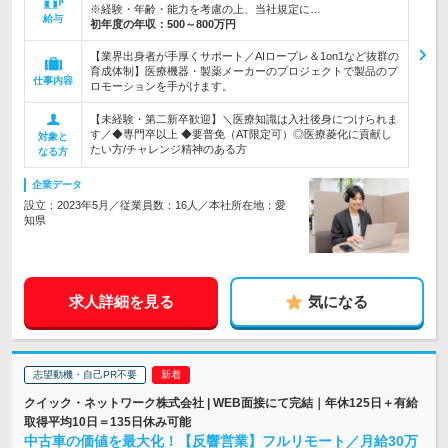
※経験・年齢・能力を考慮の上、当社規定に…
給与
初年度の年収：
500～800万円
【業界出身者が手厚くサポート／AIロープレ＆1on1など抜群の
育成体制】医療機器・製薬メーカーのプロジェクトで製品のプ
仕事内容
ロモーションを手がけます。
【未経験・第二新卒歓迎】＼医療知識は入社後身につけられま
す／◆専門卒以上 ◆要普免（AT限定可）◎医療菱化に貢献し
対象と
たい方/チャレンジ精神のある方
なる方
企業データ
設立：2023年5月／従業員数：16人／本社所在地：愛
知県
求人詳細を見る
気になる
志望動機・自己PR不要
クイック・ネットワーク株式会社 | WEB面接にて完結｜年休125日＋有給
取得平均10日＝135日休み可能
中古車の価値を最大化！【反響営業】フルリモート／月給30万