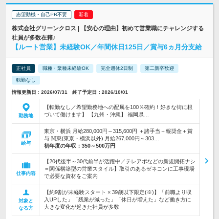
志望動機・自己PR不要
株式会社グリーンクロス | 【安心の理由】初めて営業職にチャレンジする
社員が多数在籍♪
【ルート営業】未経験OK／年間休日125日／賞与6ヵ月分支給
正社員
職種・業種未経験OK
完全週休2日制
第二新卒歓迎
転勤なし
情報更新日：2026/07/31 終了予定日：2026/10/01
【転勤なし／希望勤務地への配属を100％確約！好きな街に根
づいて働けます】 【九州・沖縄】 福岡県…
勤務地
東京・横浜 月給280,000円～315,600円 ＋諸手当＋報奨金＋賞
与 関東(東京・横浜以外) 月給267,000円～303…
給与
初年度の年収：
350～500万円
【20代後半～30代前半が活躍中／テレアポなどの新規開拓ナシ
＝関係構築型の営業スタイル】取引のあるゼネコンに工事現場
仕事内容
で必要な資材をご案内
【約9割が未経験スタート × 39歳以下限定(※)】「前職より収
入UPした」「残業が減った」「休日が増えた」など働き方に
対象と
大きな変化が起きた社員が多数
なる方