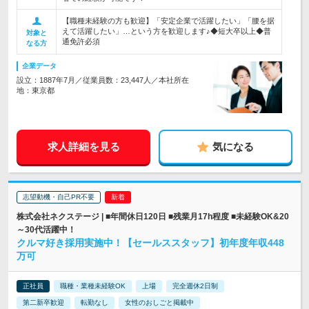
【職種未経験の方も歓迎】「安定企業で活躍したい」「腰を据
えて活躍したい」…という方を歓迎します♪◆短大卒以上◆普
対象と
通免許必須
なる方
企業データ
設立：1887年7月／従業員数：23,447人／本社所在
地：東京都
求人詳細を見る
気になる
志望動機・自己PR不要
株式会社ネクステージ | ■年間休日120日 ■残業月17h程度 ■未経験OK&20
～30代活躍中！
クルマ好き採用実施中！【セールススタッフ】初年度年収448
万可
正社員
職種・業種未経験OK
上場
完全週休2日制
第二新卒歓迎
転勤なし
女性のおしごと掲載中