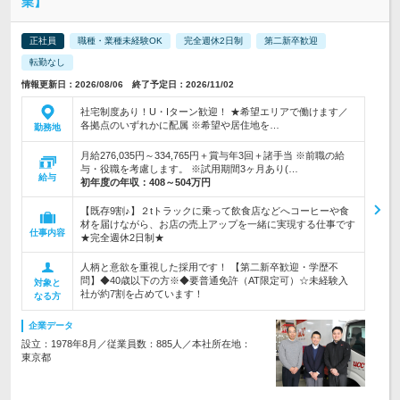
業】
正社員
職種・業種未経験OK
完全週休2日制
第二新卒歓迎
転勤なし
情報更新日：2026/08/06 終了予定日：2026/11/02
社宅制度あり！U・Iターン歓迎！ ★希望エリアで働けます／
各拠点のいずれかに配属 ※希望や居住地を…
勤務地
月給276,035円～334,765円＋賞与年3回＋諸手当 ※前職の給
与・役職を考慮します。 ※試用期間3ヶ月あり(…
給与
初年度の年収：
408～504万円
【既存9割♪】２tトラックに乗って飲食店などへコーヒーや食
材を届けながら、お店の売上アップを一緒に実現する仕事です
仕事内容
★完全週休2日制★
人柄と意欲を重視した採用です！ 【第二新卒歓迎・学歴不
問】◆40歳以下の方※◆要普通免許（AT限定可）☆未経験入
対象と
社が約7割を占めています！
なる方
企業データ
設立：1978年8月／従業員数：885人／本社所在地：
東京都