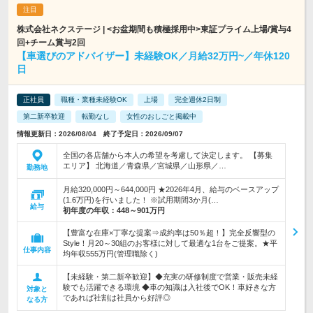
株式会社ネクステージ | <お盆期間も積極採用中>東証プライム上場/賞与4
回+チーム賞与2回
【車選びのアドバイザー】未経験OK／月給32万円~／年休120
日
正社員
職種・業種未経験OK
上場
完全週休2日制
第二新卒歓迎
転勤なし
女性のおしごと掲載中
情報更新日：2026/08/04 終了予定日：2026/09/07
全国の各店舗から本人の希望を考慮して決定します。 【募集
エリア】 北海道／青森県／宮城県／山形県／…
勤務地
月給320,000円～644,000円 ★2026年4月、給与のベースアップ
(1.6万円)を行いました！ ※試用期間3か月(…
給与
初年度の年収：
448～901万円
【豊富な在庫×丁寧な提案⇒成約率は50％超！】完全反響型の
Style！月20～30組のお客様に対して最適な1台をご提案。★平
仕事内容
均年収555万円(管理職除く)
【未経験・第二新卒歓迎】◆充実の研修制度で営業・販売未経
験でも活躍できる環境 ◆車の知識は入社後でOK！車好きな方
対象と
であれば社割は社員から好評◎
なる方