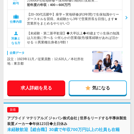
万8000円(現地研修～採用研修の期間の支給実…
給与
初年度の年収：
400～600万円
【20~30代活躍中】座学＋実地研修(約3年間)で生保知識やリー
ダースキルを習得。未経験から3年で営業所長を目指します★
仕事内容
営業所をまとめるやりがい◎
【未経験・第二新卒歓迎】◆大卒以上◆40歳まで☆生保の知識
は入社後に学べる ☆何らかの営業/販売/接客経験があれば活か
対象と
せる ☆異業種出身者が8割！
なる方
企業データ
設立：1923年11月／従業員数：12,620人／本社所在
地：東京都
求人詳細を見る
気になる
アプライド マテリアルズ ジャパン株式会社 | 世界をリードする半導体製造
装置メーカー◆年休123日◆土日休み
未経験歓迎【総合職】30歳で年収700万円以上の社員も在籍