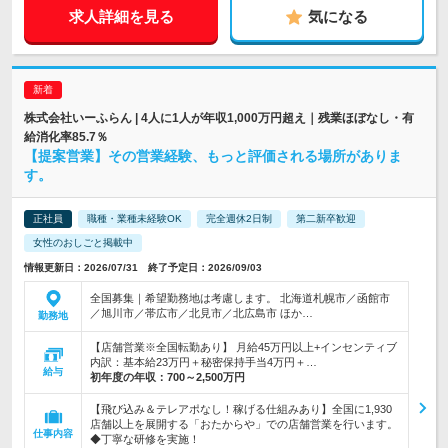
求人詳細を見る
気になる
株式会社いーふらん | 4人に1人が年収1,000万円超え｜残業ほぼなし・有
給消化率85.7％
【提案営業】その営業経験、もっと評価される場所がありま
す。
正社員
職種・業種未経験OK
完全週休2日制
第二新卒歓迎
女性のおしごと掲載中
情報更新日：2026/07/31 終了予定日：2026/09/03
全国募集｜希望勤務地は考慮します。 北海道札幌市／函館市
／旭川市／帯広市／北見市／北広島市 ほか…
勤務地
【店舗営業※全国転勤あり】 月給45万円以上+インセンティブ
内訳：基本給23万円＋秘密保持手当4万円＋…
給与
初年度の年収：
700～2,500万円
【飛び込み＆テレアポなし！稼げる仕組みあり】全国に1,930
店舗以上を展開する「おたからや」での店舗営業を行います。
仕事内容
◆丁寧な研修を実施！