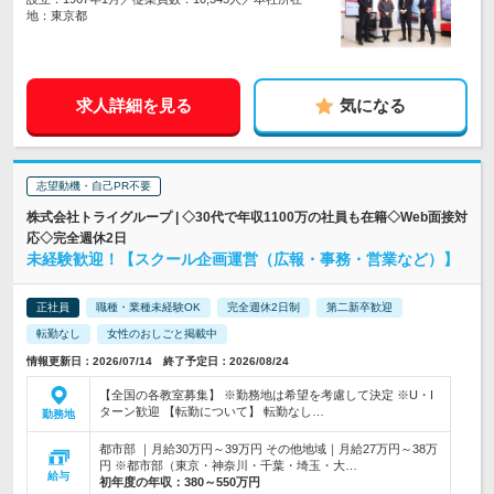
地：東京都
求人詳細を見る
気になる
志望動機・自己PR不要
株式会社トライグループ | ◇30代で年収1100万の社員も在籍◇Web面接対
応◇完全週休2日
未経験歓迎！【スクール企画運営（広報・事務・営業など）】
正社員
職種・業種未経験OK
完全週休2日制
第二新卒歓迎
転勤なし
女性のおしごと掲載中
情報更新日：2026/07/14 終了予定日：2026/08/24
【全国の各教室募集】 ※勤務地は希望を考慮して決定 ※U・I
ターン歓迎 【転勤について】 転勤なし…
勤務地
都市部 ｜月給30万円～39万円 その他地域｜月給27万円～38万
円 ※都市部（東京・神奈川・千葉・埼玉・大…
給与
初年度の年収：
380～550万円