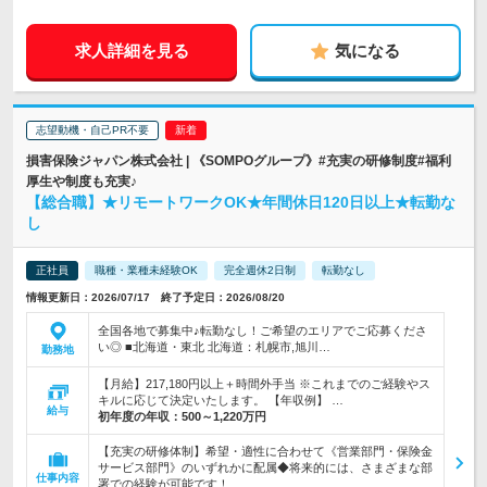
求人詳細を見る
気になる
志望動機・自己PR不要
損害保険ジャパン株式会社 | 《SOMPOグループ》#充実の研修制度#福利
厚生や制度も充実♪
【総合職】★リモートワークOK★年間休日120日以上★転勤な
し
正社員
職種・業種未経験OK
完全週休2日制
転勤なし
情報更新日：2026/07/17 終了予定日：2026/08/20
全国各地で募集中♪転勤なし！ご希望のエリアでご応募くださ
い◎ ■北海道・東北 北海道：札幌市,旭川…
勤務地
【月給】217,180円以上＋時間外手当 ※これまでのご経験やス
キルに応じて決定いたします。 【年収例】 …
給与
初年度の年収：
500～1,220万円
【充実の研修体制】希望・適性に合わせて《営業部門・保険金
サービス部門》のいずれかに配属◆将来的には、さまざまな部
仕事内容
署での経験が可能です！