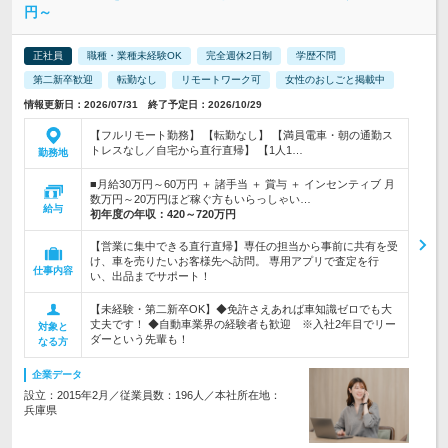
円～
正社員
職種・業種未経験OK
完全週休2日制
学歴不問
第二新卒歓迎
転勤なし
リモートワーク可
女性のおしごと掲載中
情報更新日：2026/07/31 終了予定日：2026/10/29
【フルリモート勤務】 【転勤なし】 【満員電車・朝の通勤ス
トレスなし／自宅から直行直帰】 【1人1…
勤務地
■月給30万円～60万円 ＋ 諸手当 ＋ 賞与 ＋ インセンティブ 月
数万円～20万円ほど稼ぐ方もいらっしゃい…
給与
初年度の年収：
420～720万円
【営業に集中できる直行直帰】専任の担当から事前に共有を受
け、車を売りたいお客様先へ訪問。 専用アプリで査定を行
仕事内容
い、出品までサポート！
【未経験・第二新卒OK】◆免許さえあれば車知識ゼロでも大
丈夫です！ ◆自動車業界の経験者も歓迎 ※入社2年目でリー
対象と
ダーという先輩も！
なる方
企業データ
設立：2015年2月／従業員数：196人／本社所在地：
兵庫県