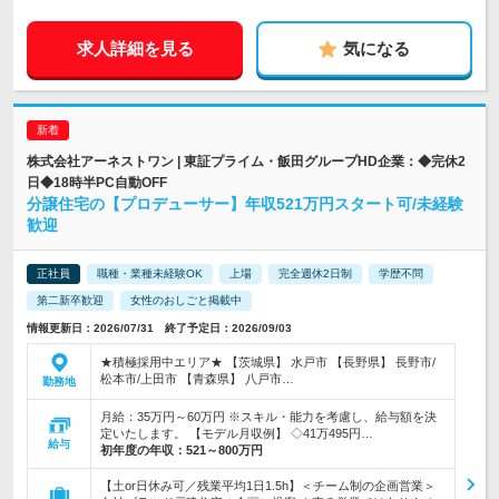
求人詳細を見る
気になる
株式会社アーネストワン | 東証プライム・飯田グループHD企業：◆完休2
日◆18時半PC自動OFF
分譲住宅の【プロデューサー】年収521万円スタート可/未経験
歓迎
正社員
職種・業種未経験OK
上場
完全週休2日制
学歴不問
第二新卒歓迎
女性のおしごと掲載中
情報更新日：2026/07/31 終了予定日：2026/09/03
★積極採用中エリア★ 【茨城県】 水戸市 【長野県】 長野市/
松本市/上田市 【青森県】 八戸市…
勤務地
月給：35万円～60万円 ※スキル・能力を考慮し、給与額を決
定いたします。 【モデル月収例】 ◇41万495円…
給与
初年度の年収：
521～800万円
【土or日休み可／残業平均1日1.5h】＜チーム制の企画営業＞