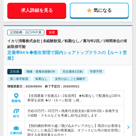
求人詳細を見る
気になる
志望動機・自己PR不要
イカリ消毒株式会社 | 未経験歓迎／転勤なし／賞与年2回／1時間単位の有
給取得可能
定着率94％◆衛生管理で国内シェアトップクラスの【ルート営
業】
正社員
職種・業種未経験OK
完全週休2日制
学歴不問
第二新卒歓迎
転勤なし
女性のおしごと掲載中
情報更新日：2026/08/04 終了予定日：2026/09/21
【全国募集で各拠点1～2名採用】 ★転勤なしで配属先は100％
希望を反映 ★U・Iターン歓迎 ＼積…
勤務地
月給23万円～33万円＋残業代全額支給+賞与年2回＋各種手当
※経験・スキルなどを考慮し給与は決定します…
給与
【契約継続率85％越／飛び込みテレアポなし】既存のお客様を
中心とした食品工場や商業施設、オフィスビル等の衛生管理に
仕事内容
関する改善提案をお任せ！