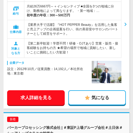
月給26万6667円～＋インセンティブ ■全国を3つの地域に分
け、勤務地によって異なります。 ・第一地域：…
給与
初年度の年収：
300～500万円
【業界大手で活躍】『HOT PEPPER Beauty』を活用した集客
と売上アップの企画提案を行い、街の美容室やサロンのパート
仕事内容
ナーとして経営をサポート。
【第二新卒歓迎！学歴不問！研修・OJTあり】営業・販売・接
客経験をお持ちの方 ★希望の場所で地域に貢献したい、新し
対象と
いことに挑戦したい方歓迎！
なる方
企業データ
設立：2012年10月／従業員数：14,192人／本社所在
地：東京都
求人詳細を見る
気になる
パーカープロセッシング株式会社 | ＃東証P上場グループ会社＃土日休＃