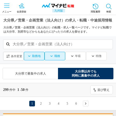
九州版
メニュー
会員登録
閲覧履歴
検索
大分県／営業・企画営業（法人向け）の求人・転職・中途採用情報
大分県／営業・企画営業（法人向け）の転職・求人一覧ページです。マイナビ転職で
は大分市、別府市などからもあなたにぴったりの求人を探せます。
大分県／営業・企画営業（法人向け）
勤務地
職種
年収
特徴
条件変更
大分県
以外でも
大分県
で募集中の求人
同時に募集中の求人
299
1
50
件中
-
件
並び替え
1
2
3
4
5
6