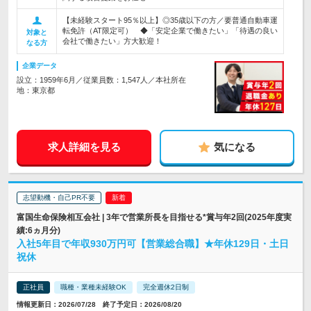
【未経験スタート95％以上】◎35歳以下の方／要普通自動車運
転免許（AT限定可） ◆「安定企業で働きたい」「待遇の良い
対象と
会社で働きたい」方大歓迎！
なる方
企業データ
設立：1959年6月／従業員数：1,547人／本社所在
地：東京都
求人詳細を見る
気になる
志望動機・自己PR不要
富国生命保険相互会社 | 3年で営業所長を目指せる*賞与年2回(2025年度実
績:6ヵ月分)
入社5年目で年収930万円可【営業総合職】★年休129日・土日
祝休
正社員
職種・業種未経験OK
完全週休2日制
情報更新日：2026/07/28 終了予定日：2026/08/20