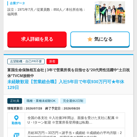
企業データ
設立：1971年7月／従業員数：850人／本社所在地：
福岡県
求人詳細を見る
気になる
志望動機・自己PR不要
富国生命保険相互会社 | 3年で営業所長を目指せる*20代男性活躍中*土日祝
休*TVCM放映中
未経験歓迎【営業総合職】入社5年目で年収930万円可★年休
129日
正社員
職種・業種未経験OK
完全週休2日制
情報更新日：2026/07/28 終了予定日：2026/08/20
全国の各支社 ※入社後3年間は、面接を受けた支社に配属 ※
U・Iターン歓迎 ※営業所長登用後は転勤…
勤務地
月給30万円～33万円＋諸手当＋成績給 ※成績給の平均月額：2