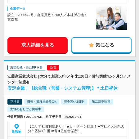
企業データ
設立：2006年2月／従業員数：268人／本社所在地：
東京都
求人詳細を見る
気になる
志望動機・自己PR不要
江藤産業株式会社 | 大分で創業53年／年休120日／賞与実績4.5ヶ月分／メ
ンター制度有
安定企業！【総合職（営業・システム管理)】＊土日祝休
正社員
職種・業種未経験OK
完全週休2日制
第二新卒歓迎
女性のおしごと掲載中
情報更新日：2026/07/31 終了予定日：2026/10/01
【エリア社員制度あり】 ★U・Iターン歓迎！ ■本社／大分県大
分市乙津町1番18号 ■佐伯営業所/…
勤務地