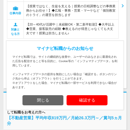
【授業ではなく、生徒を支える｜授業の日程調整などの事務業
務からお任せ！】◆広報・事務・営業・マーケなど「個別教室
仕事内容
のトライ」の運営を担当します
【20～40代が活躍中｜未経験OK・第二新卒歓迎】◆大卒以上
◆営業、接客販売の経験 ◆教えるのが得意じゃなくても大丈
対象と
夫です！授業は担当しません♪
なる方
企業データ
マイナビ転職からのお知らせ
設立：1987年1月／従業員数：1,546人／本社所在
地：東京都
マイナビ転職では、サイトの継続的な改善や、ユーザーのみなさまに最適化され
た広告を配信すること等を目的に、Cookie等の「インフォマティブデータ」を利
用しています。
インフォマティブデータの提供を無効にしたい場合は「確認する」ボタンのリン
求人詳細を見る
気になる
ク先から停止（オプトアウト）を行うことができます。
※オプトアウトをした場合、マイナビ転職の一部サービスを利用できない場合が
あります。
志望動機・自己PR不要
閉じる
確認する
東建コーポレーション株式会社 | 〈上場企業〉さらなる収入アップを目指
して転職をお考えの方へ
【不動産営業】平均年収819万円／月給26.3万円～／賞与5ヵ月
分