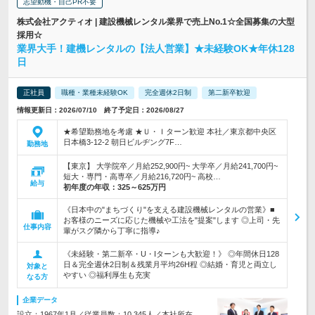
志望動機・自己PR不要
株式会社アクティオ | 建設機械レンタル業界で売上No.1☆全国募集の大型
採用☆
業界大手！建機レンタルの【法人営業】★未経験OK★年休128
日
正社員
職種・業種未経験OK
完全週休2日制
第二新卒歓迎
情報更新日：2026/07/10 終了予定日：2026/08/27
★希望勤務地を考慮 ★Ｕ・Ｉターン歓迎 本社／東京都中央区
日本橋3-12-2 朝日ビルヂング7F…
勤務地
【東京】 大学院卒／月給252,900円~ 大学卒／月給241,700円~
短大・専門・高専卒／月給216,720円~ 高校…
給与
初年度の年収：
325～625万円
《日本中の"まちづくり"を支える建設機械レンタルの営業》■
お客様のニーズに応じた機械や工法を"提案"します ◎上司・先
仕事内容
輩がスグ隣から丁寧に指導♪
《未経験・第二新卒・U・Iターンも大歓迎！》 ◎年間休日128
日＆完全週休2日制＆残業月平均26H程 ◎結婚・育児と両立し
対象と
やすい ◎福利厚生も充実
なる方
企業データ
設立：1967年1月／従業員数：10,345人／本社所在