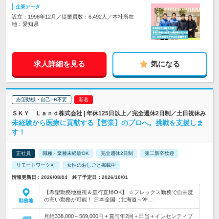
企業データ
設立：1998年12月／従業員数：6,492人／本社所在
地：愛知県
求人詳細を見る
気になる
志望動機・自己PR不要
ＳＫＹ Ｌａｎｄ株式会社 | 年休125日以上／完全週休2日制／土日祝休み
未経験から医療に貢献する【営業】のプロへ。挑戦を支援しま
す！
正社員
職種・業種未経験OK
完全週休2日制
第二新卒歓迎
リモートワーク可
女性のおしごと掲載中
情報更新日：2026/08/04 終了予定日：2026/10/01
【希望勤務地重視＆直行直帰OK】 ☆フレックス勤務で自由度
の高い勤務が可能！ 日本全国（北海道～沖…
勤務地
月給338,000～569,000円＋賞与年2回＋日当＋インセンティブ