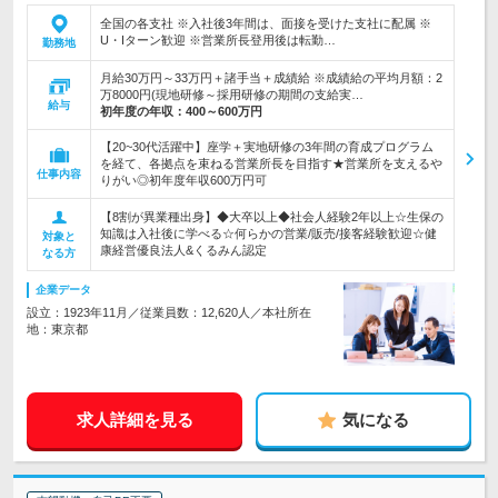
全国の各支社 ※入社後3年間は、面接を受けた支社に配属 ※
U・Iターン歓迎 ※営業所長登用後は転勤…
勤務地
月給30万円～33万円＋諸手当＋成績給 ※成績給の平均月額：2
万8000円(現地研修～採用研修の期間の支給実…
給与
初年度の年収：
400～600万円
【20~30代活躍中】座学＋実地研修の3年間の育成プログラム
を経て、各拠点を束ねる営業所長を目指す★営業所を支えるや
仕事内容
りがい◎初年度年収600万円可
【8割が異業種出身】◆大卒以上◆社会人経験2年以上☆生保の
知識は入社後に学べる☆何らかの営業/販売/接客経験歓迎☆健
対象と
康経営優良法人&くるみん認定
なる方
企業データ
設立：1923年11月／従業員数：12,620人／本社所在
地：東京都
求人詳細を見る
気になる