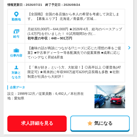
情報更新日：2026/07/21 終了予定日：2026/08/24
【全国職】 全国の各店舗から本人の希望を考慮して決定しま
す。 【募集エリア】 北海道／青森県／宮城…
勤務地
月給320,000円～644,000円 ★2026年4月、給与のベースアップ
(1.6万円)を行いました！ ※試用期間3か月(…
給与
初年度の年収：
448～901万円
【趣味の話が商談につながる!?ニーズに応じた理想の車をご提
案】■中古車ディーラー等各配属先での提案業務 ■成果に応じ
仕事内容
てハンデなく昇給&昇進
【「車が好き」という方、大歓迎！】◎高卒以上 ◎要普免(AT
限定可) ★将来的に年収900万超可&20代店長職も多数 ★社割
対象と
制度が社員から大好評！
なる方
企業データ
設立：1998年12月／従業員数：6,492人／本社所在
地：愛知県
求人詳細を見る
気になる