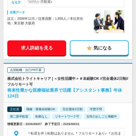
つけたい方歓迎♪
なる方
企業データ
設立：2006年12月／従業員数：1,856人／本社所在
地：東京都 大阪府
求人詳細を見る
気になる
志望動機・自己PR不要
株式会社トライトキャリア | ＜女性活躍中＞＃未経験OK #完全週休2日制#
フルリモート可
将来性豊かな医療福祉業界で活躍【アシスタント事務】年休
124日
正社員
職種・業種未経験OK
完全週休2日制
学歴不問
第二新卒歓迎
転勤なし
リモートワーク可
女性のおしごと掲載中
情報更新日：2026/08/07 終了予定日：2026/08/31
＊転居を伴う転勤はありません ＊フルリモートあり♪ ＊お住ま