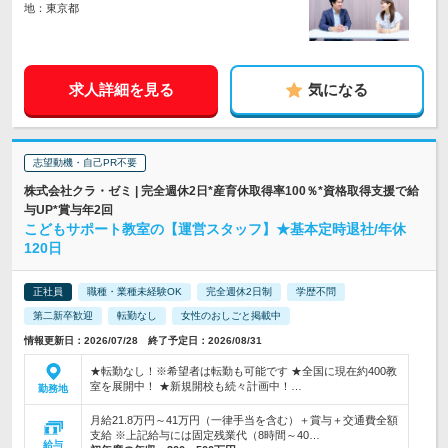
地：東京都
求人詳細を見る
気になる
志望動機・自己PR不要
株式会社クラ・ゼミ | 完全週休2日*産育休取得率100％*資格取得支援で給
与UP*賞与年2回
こどもサポート教室の【運営スタッフ】★基本定時退社/年休
120日
正社員
職種・業種未経験OK
完全週休2日制
学歴不問
第二新卒歓迎
転勤なし
女性のおしごと掲載中
情報更新日：2026/07/28 終了予定日：2026/08/31
★転勤なし！※希望者は転勤も可能です ★全国に現在約400教
室を展開中！ ★新規開校も続々計画中！…
勤務地
月給21.8万円～41万円（一律手当を含む）＋賞与＋交通費全額
支給 ※上記給与には固定残業代（8時間～40…
給与