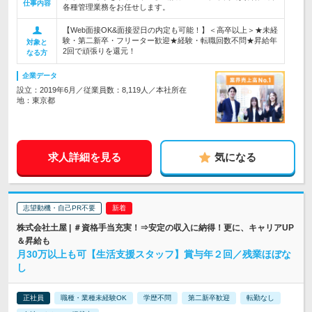
仕事内容
各種管理業務をお任せします。
【Web面接OK&面接翌日の内定も可能！】＜高卒以上＞★未経
験・第二新卒・フリーター歓迎★経験・転職回数不問★昇給年
対象と
2回で頑張りを還元！
なる方
企業データ
設立：2019年6月／従業員数：8,119人／本社所在
地：東京都
求人詳細を見る
気になる
志望動機・自己PR不要
株式会社土屋 | ＃資格手当充実！⇒安定の収入に納得！更に、キャリアUP
＆昇給も
月30万以上も可【生活支援スタッフ】賞与年２回／残業ほぼな
し
正社員
職種・業種未経験OK
学歴不問
第二新卒歓迎
転勤なし