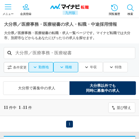
九州版
メニュー
会員登録
閲覧履歴
検索
大分県／医療事務・医療秘書の求人・転職・中途採用情報
大分県／医療事務・医療秘書の転職・求人一覧ページです。マイナビ転職では大分
市、別府市などからもあなたにぴったりの求人を探せます。
大分県／医療事務・医療秘書
勤務地
職種
年収
特徴
条件変更
大分県
以外でも
大分県
で募集中の求人
同時に募集中の求人
11
1
11
件中
-
件
並び替え
1