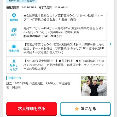
女性のおしごと掲載中
情報更新日：2026/07/24 終了予定日：2026/09/24
★全国募集＆転勤なし！／直行直帰OK／UIターン歓迎 ※オー
プニング募集の拠点もあり！ 札幌＊白石…
勤務地
月給28.7万円～40.4万円＋賞与年2回 東京/南関東の場合 月給2
6.7万円～39.5万円＋賞与年2回 北関東/東海…
給与
初年度の年収：
340～900万円
【実務が不安でもOK⇒充実の研修&OJTあり】障害を持つ方の
生活サポートをお任せ ◎資格取得/キャリアUP⇒資格手当UP
仕事内容
や昇給！⇒安定感が増えていく！
【20～30代男女活躍中！】◆高卒以上 ◆初任者研修以上の資
格をお持ちの方 ＃実務者研修、介護福祉士、ケアマネージャ
対象と
ー等の資格は優遇
なる方
企業データ
設立：2020年8月／従業員数：2,646人／本社所在
地：岡山県
求人詳細を見る
気になる