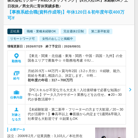
株式会社リクルートR&Dスタッフィング | 【8月入社OK】未経験OK／土
日祝休／男女共に育休実績多数♪
【事務系総合職(資料作成等)】年休120日＆初年度年収400万
可/f
正社員
職種・業種未経験OK
完全週休2日制
第二新卒歓迎
リモートワーク可
女性のおしごと掲載中
情報更新日：2026/07/29 終了予定日：2026/08/31
【東北・関東・北信越・東海・関西・中国・四国・九州】の全
国各エリアで募集中☆ ※勤務地考慮 ※IU…
勤務地
月給20.9万～44万円＋賞与年2回（3.2ヶ月分） ※経験、能力、
前給を考慮し相談の上、決定します。 ※時…
給与
初年度の年収：
317～700万円
【PCスキルが不安な方も大丈夫！入社後研修で必要な知識が
学べる♪】データ入力やサポート業務などをお任せ。★20～30
仕事内容
代が多数活躍中！
【未経験歓迎・第二新卒・フリーターの方まで大歓迎／20～30
代が活躍中！】◆高卒以上 ◆面接から内定まで1週間&早期入
対象と
社希望も大歓迎です ※副業もOK
なる方
企業データ
設立：2006年2月／従業員数：3,103人／本社所在