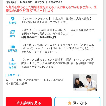
情報更新日：2026/06/19 終了予定日：2026/08/20
＼九州を中心とした地域医療を支える／人に教えるのが好きな方へ。医
療現場のIT化を“直接”サポートしよう
【 フレックスタイム制 】 【 北九州、鹿児島、大分で募集 】
※勤務地は希望を考慮して決定します…
勤務地
月給25万円～ ＋ 諸手当 ※上記月給には一律諸手当を含みます
※経験・年齢を考慮の上、当社規定により…
給与
初年度の年収：
370～610万円
《ITを通じて地域のクリニックや薬局を支える》【メディコム
シリーズ(ウィーメックス社製レセコン・電子カルテなど)】の
仕事内容
使用方法レクチャー等をお任せ
《キャリアに迷っている方へ新提案！“医療ITのプロ”という選
択肢》★クリニックや薬局での医療事務経験・保険制度に関す
対象と
る知識・基礎的なPCスキル
なる方
企業データ
設立：1948年5月／従業員数：1,424人／本社所在
地：福岡県 大分県
求人詳細を見る
気になる