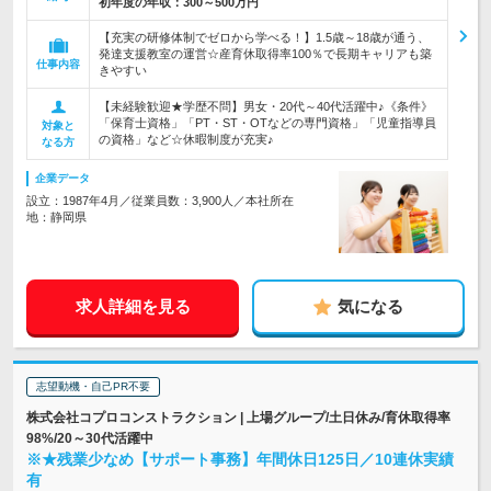
初年度の年収：
300～500万円
【充実の研修体制でゼロから学べる！】1.5歳～18歳が通う、
発達支援教室の運営☆産育休取得率100％で長期キャリアも築
仕事内容
きやすい
【未経験歓迎★学歴不問】男女・20代～40代活躍中♪《条件》
「保育士資格」「PT・ST・OTなどの専門資格」「児童指導員
対象と
の資格」など☆休暇制度が充実♪
なる方
企業データ
設立：1987年4月／従業員数：3,900人／本社所在
地：静岡県
求人詳細を見る
気になる
志望動機・自己PR不要
株式会社コプロコンストラクション | 上場グループ/土日休み/育休取得率
98%/20～30代活躍中
※★残業少なめ【サポート事務】年間休日125日／10連休実績
有