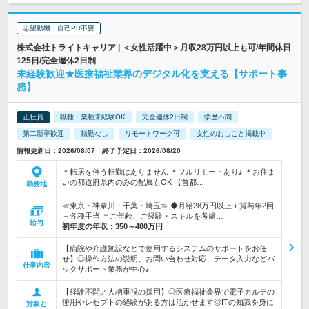
志望動機・自己PR不要
株式会社トライトキャリア | ＜女性活躍中＞月収28万円以上も可/年間休日
125日/完全週休2日制
未経験歓迎★医療福祉業界のデジタル化を支える【サポート事
務】
正社員
職種・業種未経験OK
完全週休2日制
学歴不問
第二新卒歓迎
転勤なし
リモートワーク可
女性のおしごと掲載中
情報更新日：2026/08/07 終了予定日：2026/08/20
＊転居を伴う転勤はありません ＊フルリモートあり♪ ＊お住ま
いの都道府県内のみの配属もOK 【首都…
勤務地
≪東京・神奈川・千葉・埼玉≫ ◆月給28万円以上＋賞与年2回
＋各種手当 ＊ご年齢、ご経験・スキルを考慮…
給与
初年度の年収：
350～480万円
【病院や介護施設などで使用するシステムのサポートをお任
せ】◎操作方法の説明、お問い合わせ対応、データ入力などバ
仕事内容
ックサポート業務が中心♪
【経験不問／人柄重視の採用】◎医療福祉業界で電子カルテの
使用やレセプトの経験がある方は活かせます◎ITの知識を身に
対象と