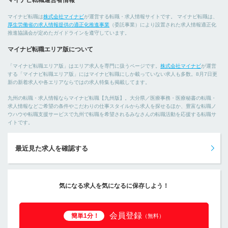
マイナビ転職運営者情報
マイナビ転職は
株式会社マイナビ
が運営する転職・求人情報サイトです。 マイナビ転職は、
厚生労働省の求人情報提供の適正化推進事業
（委託事業）により設置された求人情報適正化
推進協議会が定めたガイドラインを遵守しています。
マイナビ転職エリア版について
「マイナビ転職エリア版」はエリア求人を専門に扱うページです。
株式会社マイナビ
が運営
する「マイナビ転職エリア版」にはマイナビ転職にしか載っていない求人も多数。8月7日更
新の新着求人や各エリアならではの求人特集も掲載してます。
九州の転職・求人情報ならマイナビ転職【九州版】。大分県／医療事務・医療秘書の転職・
求人情報などご希望の条件やこだわりの仕事スタイルから求人を探せるほか、豊富な転職ノ
ウハウや転職支援サービスで九州で転職を希望されるみなさんの転職活動を応援する転職サ
イトです。
最近見た求人を確認する
気になる求人を気になるに保存しよう！
会員登録
簡単1分！
（無料）