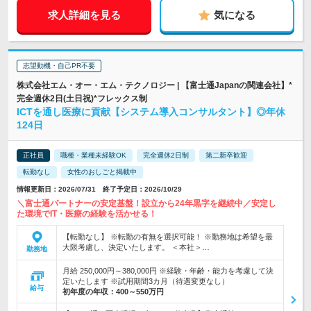
求人詳細を見る
気になる
志望動機・自己PR不要
株式会社エム・オー・エム・テクノロジー | 【富士通Japanの関連会社】*
完全週休2日(土日祝)*フレックス制
ICTを通し医療に貢献【システム導入コンサルタント】◎年休
124日
正社員
職種・業種未経験OK
完全週休2日制
第二新卒歓迎
転勤なし
女性のおしごと掲載中
情報更新日：2026/07/31 終了予定日：2026/10/29
＼富士通パートナーの安定基盤！設立から24年黒字を継続中／安定し
た環境でIT・医療の経験を活かせる！
【転勤なし】 ※転勤の有無を選択可能！ ※勤務地は希望を最
大限考慮し、決定いたします。 ＜本社＞…
勤務地
月給 250,000円～380,000円 ※経験・年齢・能力を考慮して決
定いたします ※試用期間3カ月（待遇変更なし）
給与
初年度の年収：
400～550万円