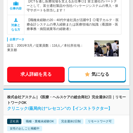
【ICTを通し医療現場を支えるお仕事◎】富士通社のパートナ
ーとして、富士通社製品や当社パッケージシステムの導入・保
仕事内容
守サポートを担当します！
【職種未経験の20－40代中途社員が活躍中】◎電子カルテ・医
療会計システムの導入経験または医療領域の知識（看護師・医
対象と
療事務・病院就業等の経験者）
なる方
企業データ
設立：2001年3月／従業員数：116人／本社所在地：
東京都
求人詳細を見る
気になる
株式会社アステム | 《医療・ヘルスケアの総合商社》完全週休2日｜リモー
トワークOK
クリニック/薬局向け“レセコン”の【インストラクター】
正社員
職種・業種未経験OK
完全週休2日制
リモートワーク可
女性のおしごと掲載中