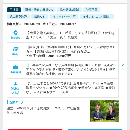
正社員
職種・業種未経験OK
完全週休2日制
学歴不問
第二新卒歓迎
転勤なし
リモートワーク可
女性のおしごと掲載中
情報更新日：2026/07/29 終了予定日：2026/08/17
【 全国各地で募集します！希望エリアで通勤可能 】 ▼転勤は
ありません！ 〈 支店一覧 〉 札幌支…
勤務地
【関東(東京/千葉/神奈川/埼玉)】 月給29万1230円＋皆勤手当1
万円 【関西(大阪/京都/兵庫)】 月給29万13…
給与
初年度の年収：
300～1,200万円
【「半年先の入社」など入社時期も相談OK】未経験・初心者
でも安心できる管理・書類作成などがメインのお仕事★仕事で
仕事内容
必要な知識は入社後に教えます♪
【"人と話すことが好き"であれば選考基準クリア♪】★未経験
歓迎ポジション ★20代~30代活躍中 ★学歴/スキル不問 ★転勤
対象と
なし ★入社後もサポート充実
なる方
企業データ
設立：2006年10月／従業員数：5,224人／本社所在
地：愛知県