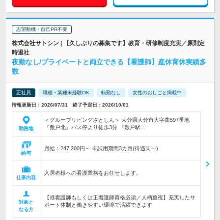
志望動機・自己PR不要
株式会社サトシン | 【久しぶりの募集です】教育・研修制度充実／原則定
時退社
夜勤なし/プライベートと両立できる【看護師】産休育休実績多
数
正社員
職種・業種未経験OK
転勤なし
女性のおしごと掲載中
情報更新日：2026/07/31 終了予定日：2026/10/01
＜グループリビングさとしん＞ 大分県大分市大字曲597番地
『敷戸北』バス停より徒歩3分 『敷戸駅…
勤務地
月給：247,200円～ ※試用期間3カ月(待遇同一)
給与
入居者様への看護業務をお任せします。
仕事内容
【准看護師もしくは正看護師資格必須／人柄重視】充実したサ
対象と
ポート体制と働きやすい環境で活躍できます
なる方