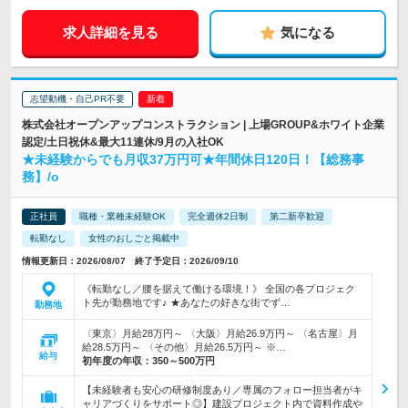
求人詳細を見る
気になる
志望動機・自己PR不要
株式会社オープンアップコンストラクション | 上場GROUP&ホワイト企業
認定/土日祝休&最大11連休/9月の入社OK
★未経験からでも月収37万円可★年間休日120日！【総務事
務】/o
正社員
職種・業種未経験OK
完全週休2日制
第二新卒歓迎
転勤なし
女性のおしごと掲載中
情報更新日：2026/08/07 終了予定日：2026/09/10
《転勤なし／腰を据えて働ける環境！》 全国の各プロジェク
ト先が勤務地です♪ ★あなたの好きな街でず…
勤務地
〈東京〉月給28万円～ 〈大阪〉月給26.9万円～ 〈名古屋〉月
給28.5万円～ 〈その他〉月給26.5万円～ ※…
給与
初年度の年収：
350～500万円
【未経験者も安心の研修制度あり／専属のフォロー担当者がキ
ャリアづくりをサポート◎】建設プロジェクト内で資料作成や