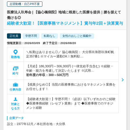
志望動機・自己PR不要
医療法人玖寿会 | 【協心橋病院】地域に根差した医療を提供｜腰を据えて
働ける◎
経験者大歓迎！【医療事務マネジメント】賞与年2回＋決算賞与
正社員
学歴不問
転勤なし
女性のおしごと掲載中
情報更新日：2026/03/09 終了予定日：2026/08/20
＼転勤はありません◎／ 協心橋病院： 大分県玖珠郡玖珠町帆
足357番1 ※マイカー通勤OK！無料駐…
勤務地
【月給】186,300円～306,300円 (一律支給手当含む) ※経験・
年齢・能力を考慮して決定いたします ※試用…
給与
初年度の年収：
300～500万円
【残業少なめ◎】当院の医療事務におけるマネジメント業務を
お任せします！
仕事内容
【経験者大歓迎！】学歴不問！《必須》以下いずれかのご経験
◆医療事務経験（レセプト業務）まで ◆医療事務でのマネジ
対象と
メント経験
なる方
企業データ
設立：1977年12月／本社所在地：大分県