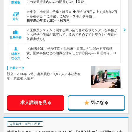
いの都道府県内のみの配属もOK 【首都…
勤務地
≪東京・神奈川・千葉・埼玉≫ ◆月給28万円以上＋賞与年2回
＋各種手当 ＊ご年齢、ご経験・スキルを考慮…
給与
初年度の年収：
350～480万円
☆医療系システムに関する問い合わせ対応やカンタンな事務か
らお任せ◎研修が充実しているので初めてでも安心！◎産育休
仕事内容
取得実績あり
《未経験OK／学歴不問》◎医療・看護などに関わる実務経
験、医療事務などの知識を活かせます◎賞与年2回 ◎ネイルO
対象と
K
なる方
企業データ
設立：2006年12月／従業員数：1,856人／本社所在
地：東京都 大阪府
求人詳細を見る
気になる
志望動機・自己PR不要