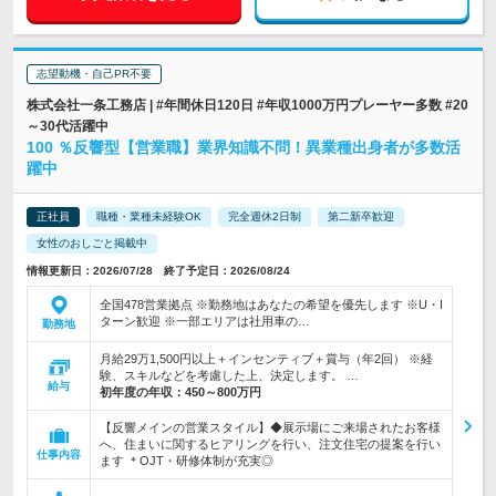
志望動機・自己PR不要
株式会社一条工務店 | #年間休日120日 #年収1000万円プレーヤー多数 #20
～30代活躍中
100 ％反響型【営業職】業界知識不問！異業種出身者が多数活
躍中
正社員
職種・業種未経験OK
完全週休2日制
第二新卒歓迎
女性のおしごと掲載中
情報更新日：2026/07/28 終了予定日：2026/08/24
全国478営業拠点 ※勤務地はあなたの希望を優先します ※U・I
ターン歓迎 ※一部エリアは社用車の…
勤務地
月給29万1,500円以上＋インセンティブ＋賞与（年2回） ※経
験、スキルなどを考慮した上、決定します。 …
給与
初年度の年収：
450～800万円
【反響メインの営業スタイル】◆展示場にご来場されたお客様
へ、住まいに関するヒアリングを行い、注文住宅の提案を行い
仕事内容
ます ＊OJT・研修体制が充実◎