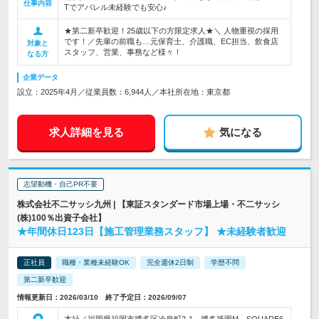
仕事内容
Tでアパレル未経験でも安心♪
★第二新卒歓迎！25歳以下の方限定求人★＼ 人物重視の採用
です！／先輩の前職も…元保育士、介護職、EC担当、飲食店
対象と
スタッフ、営業、事務など様々！
なる方
企業データ
設立：2025年4月／従業員数：6,944人／本社所在地：東京都
求人詳細を見る
気になる
志望動機・自己PR不要
株式会社不二サッシ九州 | 【東証スタンダード市場上場・不二サッシ
(株)100％出資子会社】
★年間休日123日【施工管理業務スタッフ】 ★未経験者歓迎
正社員
職種・業種未経験OK
完全週休2日制
学歴不問
第二新卒歓迎
情報更新日：2026/03/10 終了予定日：2026/09/07