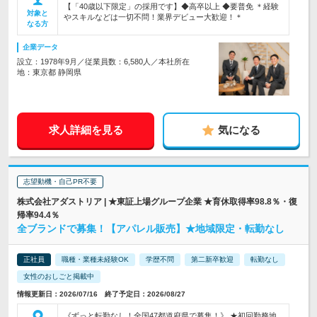
【「40歳以下限定」の採用です】◆高卒以上 ◆要普免 ＊経験
対象と
やスキルなどは一切不問！業界デビュー大歓迎！＊
なる方
企業データ
設立：1978年9月／従業員数：6,580人／本社所在
地：東京都 静岡県
求人詳細を見る
気になる
志望動機・自己PR不要
株式会社アダストリア | ★東証上場グループ企業 ★育休取得率98.8％・復
帰率94.4％
全ブランドで募集！【アパレル販売】★地域限定・転勤なし
正社員
職種・業種未経験OK
学歴不問
第二新卒歓迎
転勤なし
女性のおしごと掲載中
情報更新日：2026/07/16 終了予定日：2026/08/27
《ずっと転勤なし！全国47都道府県で募集！》 ★初回勤務地