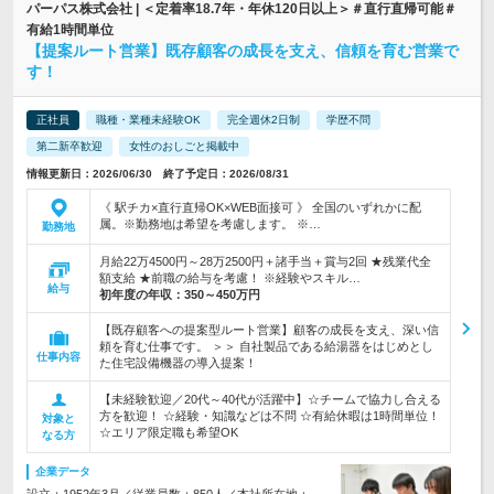
パーパス株式会社 | ＜定着率18.7年・年休120日以上＞＃直行直帰可能＃
有給1時間単位
【提案ルート営業】既存顧客の成長を支え、信頼を育む営業で
す！
正社員
職種・業種未経験OK
完全週休2日制
学歴不問
第二新卒歓迎
女性のおしごと掲載中
情報更新日：2026/06/30 終了予定日：2026/08/31
《 駅チカ×直行直帰OK×WEB面接可 》 全国のいずれかに配
属。※勤務地は希望を考慮します。 ※…
勤務地
月給22万4500円～28万2500円＋諸手当＋賞与2回 ★残業代全
額支給 ★前職の給与を考慮！ ※経験やスキル…
給与
初年度の年収：
350～450万円
【既存顧客への提案型ルート営業】顧客の成長を支え、深い信
頼を育む仕事です。 ＞＞ 自社製品である給湯器をはじめとし
仕事内容
た住宅設備機器の導入提案！
【未経験歓迎／20代～40代が活躍中】☆チームで協力し合える
方を歓迎！ ☆経験・知識などは不問 ☆有給休暇は1時間単位！
対象と
☆エリア限定職も希望OK
なる方
企業データ