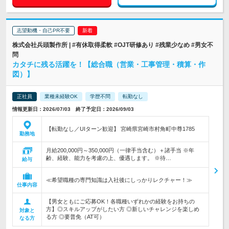
志望動機・自己PR不要
株式会社兵頭製作所 | #有休取得柔軟 #OJT研修あり #残業少なめ #男女不
問
カタチに残る活躍を！【総合職（営業・工事管理・積算・作
図）】
正社員
業種未経験OK
学歴不問
転勤なし
情報更新日：2026/07/03 終了予定日：2026/09/03
【転勤なし／UIターン歓迎】 宮崎県宮崎市村角町中尊1785
勤務地
月給200,000円～350,000円（一律手当含む）＋諸手当 ※年
齢、経験、能力を考慮の上、優遇します。 ※待…
給与
≪希望職種の専門知識は入社後にしっかりレクチャー！≫
仕事内容
【男女ともにご応募OK！各職種いずれかの経験をお持ちの
方】◎スキルアップがしたい方 ◎新しいチャレンジを楽しめ
対象と
る方 ◎要普免（AT可）
なる方