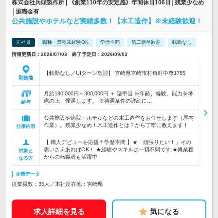
株式会社兵頭製作所 | 《創業110年の安定感》年間休日106日│残業少なめ
│退職金有
公共施設やホテルなど実績多数！【木工造作】※未経験歓迎！
正社員
職種・業種未経験OK
学歴不問
第二新卒歓迎
転勤なし
情報更新日：2026/07/03 終了予定日：2026/09/03
【転勤なし／UIターン歓迎】 宮崎県宮崎市村角町中尊1785
勤務地
月給190,000円～300,000円 ＋ 諸手当 ※年齢、経験、能力を考
慮の上、優遇します。 ※待遇条件の詳細に…
給与
公共施設や病院・ホテルなどの木工造作をお任せします（屋内
作業）。残業少なめ！木工造作とは？から丁寧に教えます！
仕事内容
【 職人デビューを応援＊学歴不問 】★「頑張りたい！」その
思いさえあればOK！ ★経験やスキルは一切不問です ★異業種
対象と
からの転職者も活躍中
なる方
企業データ
従業員数：35人／本社所在地：宮崎県
求人詳細を見る
気になる