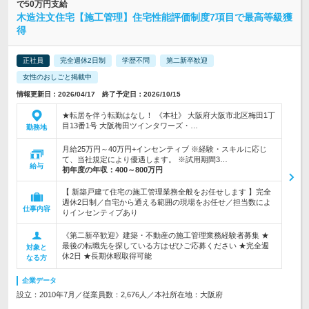
で50万円支給
木造注文住宅【施工管理】住宅性能評価制度7項目で最高等級獲
得
正社員
完全週休2日制
学歴不問
第二新卒歓迎
女性のおしごと掲載中
情報更新日：2026/04/17 終了予定日：2026/10/15
★転居を伴う転勤はなし！ 《本社》 大阪府大阪市北区梅田1丁
目13番1号 大阪梅田ツインタワーズ・…
勤務地
月給25万円～40万円+インセンティブ ※経験・スキルに応じ
て、当社規定により優遇します。 ※試用期間3…
給与
初年度の年収：
400～800万円
【 新築戸建て住宅の施工管理業務全般をお任せします 】完全
週休2日制／自宅から通える範囲の現場をお任せ／担当数によ
仕事内容
りインセンティブあり
《第二新卒歓迎》建築・不動産の施工管理業務経験者募集 ★
最後の転職先を探している方はぜひご応募ください ★完全週
対象と
休2日 ★長期休暇取得可能
なる方
企業データ
設立：2010年7月／従業員数：2,676人／本社所在地：大阪府