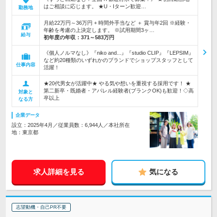
はご相談に応じます。 ★U・Iターン歓迎…
勤務地
月給22万円～36万円 + 時間外手当など ＋ 賞与年2回 ※経験・
年齢を考慮の上決定します。 ※試用期間3ヶ…
給与
初年度の年収：
371～583万円
《個人ノルマなし》『niko and...』『studio CLIP』『LEPSIM』
など約20種類のいずれかのブランドでショップスタッフとして
仕事内容
活躍！
★20代男女が活躍中★ やる気や想いを重視する採用です！ ★
第二新卒・既婚者・アパレル経験者(ブランクOK)も歓迎！◇高
対象と
卒以上
なる方
企業データ
設立：2025年4月／従業員数：6,944人／本社所在
地：東京都
求人詳細を見る
気になる
志望動機・自己PR不要