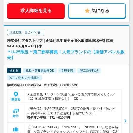
求人詳細を見る
気になる
志望動機・自己PR不要
株式会社アダストリア | ★福利厚生充実★育休取得率98.8%復帰率
94.4％★月9～10日休
＊U-25限定＊第二新卒募集！人気ブランドの【店舗アパレル販
売】
正社員
職種・業種未経験OK
学歴不問
第二新卒歓迎
女性のおしごと掲載中
情報更新日：2026/07/24 終了予定日：2026/08/20
★全国募集 ★UIターン歓迎 ＼選べる働き方で自分らしく♪／
【1】地域限定職（転勤なし） 【2】…
勤務地
【総合職】月給24万5,000円～36万7,000円 + 時間外手当など
＋ 賞与年2回 【エリア総合職】月給23万5,00…
給与
初年度の年収：
371～620万円
【『GLOBAL WORK』『niko and...』『studio CLIP』などを展
開】人気ブランドでショップスタッフとして活躍！ 研修＋OJ