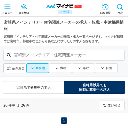
九州版
メニュー
会員登録
閲覧履歴
検索
宮崎県／インテリア・住宅関連メーカーの求人・転職・中途採用情
報
宮崎県／インテリア・住宅関連メーカーの転職・求人一覧ページです。マイナビ転職
では宮崎市、都城市などからもあなたにぴったりの求人を探せます。
宮崎県／インテリア・住宅関連メーカー
勤務地
職種
年収
特徴
条件変更
宮崎県
以外でも
宮崎県
で募集中の求人
同時に募集中の求人
26
1
26
件中
-
件
並び替え
1