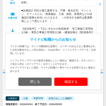
給制…
給与
■設備設計 同社が施工建築する、戸建・集合住宅、マンショ
ン、オフィスビル、 商業施設、工場、病院、発電所などの設
備設計業務を担当いただきます。 （※担当する物件は配属事
仕事内容
業によって異なります。）…
【必須条件】 ＊下記いずれかの有資格者 ・管工事施工管理技
士1級 ・電気工事施工管理技士1級 ・建築設備士 【歓迎条件】
対象と
・商業用店舗やオフィスビル、大型マンション、病院、介護施
なる方
マイナビ転職からのお知らせ
設、倉庫…
マイナビ転職では、サイトの継続的な改善や、ユーザーのみなさまに最適化され
求人管理No. 17437
た広告を配信すること等を目的に、Cookie等の「インフォマティブデータ」を利
用しています。
求人詳細を見る
インフォマティブデータの提供を無効にしたい場合は「確認する」ボタンのリン
ク先から停止（オプトアウト）を行うことができます。
※オプトアウトをした場合、マイナビ転職の一部サービスを利用できない場合が
あります。
社名非公開
閉じる
確認する
【九州】建築施工管理職（各種施設）／コンプライアンス遵守
の職場体制／日本トップクラスの住宅メーカー
人材紹介
上場
学歴不問
女性のおしごと掲載中
情報更新日：2026/03/24 終了予定日：2026/09/09