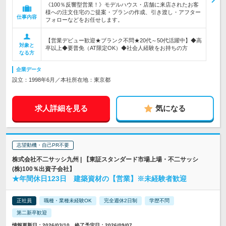
《100％反響型営業！》モデルハウス・店舗に来店されたお客
様への注文住宅のご提案・プランの作成、引き渡し・アフター
仕事内容
フォローなどをお任せします。
【営業デビュー歓迎★ブランク不問★20代～50代活躍中】◆高
対象と
卒以上◆要普免（AT限定OK）◆社会人経験をお持ちの方
なる方
企業データ
設立：1998年6月／本社所在地：東京都
求人詳細を見る
気になる
志望動機・自己PR不要
株式会社不二サッシ九州 | 【東証スタンダード市場上場・不二サッシ
(株)100％出資子会社】
★年間休日123日 建築資材の【営業】※未経験者歓迎
正社員
職種・業種未経験OK
完全週休2日制
学歴不問
第二新卒歓迎
情報更新日：2026/03/10 終了予定日：2026/09/07