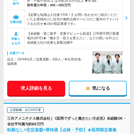
所・千葉中央SC】は月給28.5万円以上 ★年3回…
給与
初年度の年収：
400～550万円
【必要な知識は入社後でOK！】お問い合わせやご紹介いただ
いたお客様向けに住宅の無料点検サービスのご案内やアドバイ
仕事内容
スをお任せ★JAの指定業者です♪
【未経験・第二新卒・営業デビューも歓迎】◎学歴不問◎普通
免許(AT可)★「働き方・収入を変えたい」などの想いを叶えた
対象と
未経験入社の先輩も多数活躍中
なる方
企業データ
設立：1974年6月／従業員数：200人／本社所在地：
福岡県
求人詳細を見る
気になる
志望動機・自己PR不要
三共アメニテクス株式会社 | 《延岡でずっと働きたい方必見》未経験OK・
全社平均賞与約86万円
転勤なし×安定基盤×厚待遇【点検・予防】★延岡限定募集