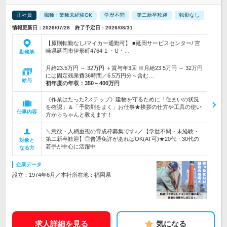
正社員
職種・業種未経験OK
学歴不問
第二新卒歓迎
転勤なし
情報更新日：2026/07/28 終了予定日：2026/08/31
【原則転勤なし/マイカー通勤可】 ■延岡サービスセンター/ 宮
崎県延岡市伊形町4764-1 ・U・…
勤務地
月給23.5万円 ～ 32万円 ＋賞与年3回 ※月給23.5万円 ～ 32万円
には固定残業費36時間／6.5万円分～含む…
給与
初年度の年収：
350～400万円
《作業はたった2ステップ》建物を守るために「住まいの状況
を確認」＆「予防剤をまく」お仕事★挨拶の仕方や工具の使い
仕事内容
方からちゃんと教えます！
＼意欲・人柄重視の育成枠募集です♪／【学歴不問・未経験・
第二新卒歓迎】◎普通免許があればOK(AT可)★20代・30代の
対象と
若手が中心に活躍中
なる方
企業データ
設立：1974年6月／本社所在地：福岡県
求人詳細を見る
気になる