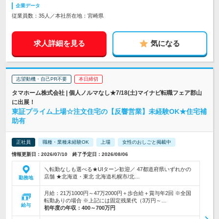
企業データ
従業員数：35人／本社所在地：宮崎県
求人詳細を見る
気になる
志望動機・自己PR不要
本日締切
タマホーム株式会社 | 個人ノルマなし★7/18(土)マイナビ転職フェア郡山
に出展！
東証プライム上場☆注文住宅の【反響営業】未経験OK★住宅補
助有
正社員
職種・業種未経験OK
上場
女性のおしごと掲載中
情報更新日：2026/07/10 終了予定日：2026/08/06
＼転勤なしも選べる★UIターン歓迎／ 47都道府県いずれかの
店舗 ★北海道・東北 北海道札幌市/北…
勤務地
月給：21万1000円～47万2000円＋歩合給＋賞与年2回 ※全国
転勤ありの場合 ※上記には固定残業代（3万円～…
給与
初年度の年収：
400～700万円