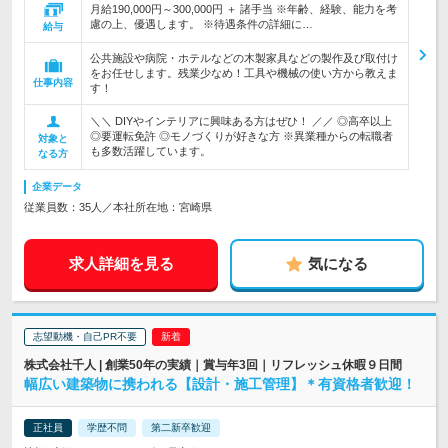
月給190,000円～300,000円 ＋ 諸手当 ※年齢、経験、能力を考
慮の上、優遇します。 ※待遇条件の詳細に…
給与
公共施設や病院・ホテルなどの木製家具などの製作及び取付け
をお任せします。残業少なめ！工具や機械の使い方から教えま
仕事内容
す！
＼＼ DIYやインテリアに興味ある方はぜひ！ ／／ ◎高卒以上
◎要運転免許 ◎モノづくりが好きな方 ※異業種からの転職者
対象と
も多数活躍しています。
なる方
企業データ
従業員数：35人／本社所在地：宮崎県
求人詳細を見る
気になる
志望動機・自己PR不要
株式会社千人 | 創業50年の実績｜賞与年3回｜リフレッシュ休暇９日間
幅広い建築物に携われる【設計・施工管理】＊有資格者歓迎！
正社員
学歴不問
第二新卒歓迎