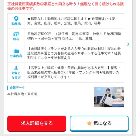
正社員登用実績多数◎家庭との両立も叶う！無理なく長く続けられる販
売のお仕事です♪
★転勤なし！勤務地はご相談に応じます★ 首都圏または愛
知、宮城、山形、栃木、茨城、群馬、新潟、福井…
勤務地
月給21万5000円～＋諸手当＋賞与 ◎東京、神奈川 月給25万50
00円～＋諸手当＋賞与 ◎埼玉、千葉、愛知、…
給与
【未経験者やブランクがある方も安心の教育体制◎】寝具の最
適な提案を通じてお客様の生活をサポートする仕事です＊社員
仕事内容
割引やモニター支給制度あり
【高卒以上／睡眠・健康・美容に興味がある方必見！】接客・
販売未経験の方も応募OK！年齢・ブランク不問★社員思いの
対象と
福利厚生が充実しています♪
なる方
企業データ
本社所在地：東京都
求人詳細を見る
気になる