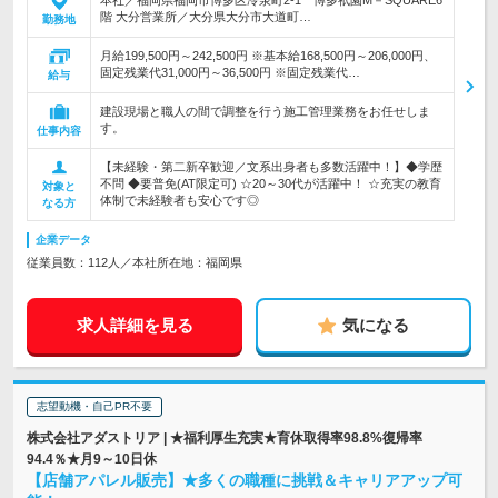
本社／福岡県福岡市博多区冷泉町2‐1 博多祇園M－SQUARE6
階 大分営業所／大分県大分市大道町…
勤務地
月給199,500円～242,500円 ※基本給168,500円～206,000円、
固定残業代31,000円～36,500円 ※固定残業代…
給与
建設現場と職人の間で調整を行う施工管理業務をお任せしま
す。
仕事内容
【未経験・第二新卒歓迎／文系出身者も多数活躍中！】◆学歴
不問 ◆要普免(AT限定可) ☆20～30代が活躍中！ ☆充実の教育
対象と
体制で未経験者も安心です◎
なる方
企業データ
従業員数：112人／本社所在地：福岡県
求人詳細を見る
気になる
志望動機・自己PR不要
株式会社アダストリア | ★福利厚生充実★育休取得率98.8%復帰率
94.4％★月9～10日休
【店舗アパレル販売】★多くの職種に挑戦＆キャリアアップ可