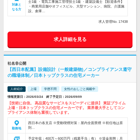
士1級 ・電気工事施工管理技士1級 ・建築設備士 【歓迎条件】
対象と
・商業用店舗やオフィスビル、大型マンション、病院、介護施
なる方
設、倉庫…
求人管理No. 17438
求人詳細を見る
社名非公開
【西日本配属】設備設計（一般建築物)／コンプライアンス遵守
の職場体制／日本トップクラスの住宅メーカー
人材紹介
上場
学歴不問
女性のおしごと掲載中
情報更新日：2026/03/24 終了予定日：2026/09/09
【技術に自信。 高品質なサービスをスピーディに提供】 東証プライム
上場・日本トップクラスの住宅メーカーです。 業界最大手としてコン
プライアンス体制も重視しています。
西日本の各支店 ※受動喫煙対策：屋内全面禁煙 ※初任地は原
則…
勤務地
予定年収：400万～600万円（残業手当：有） ※賃金形態：月