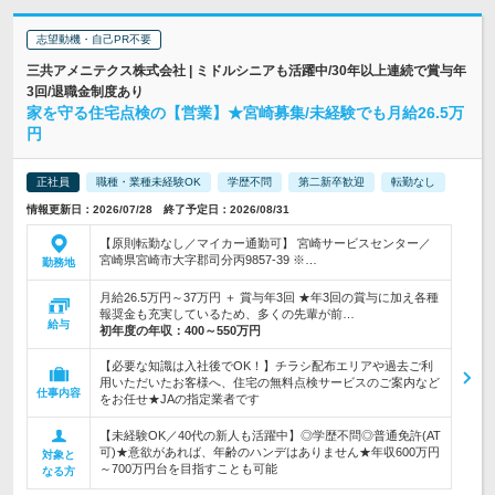
志望動機・自己PR不要
三共アメニテクス株式会社 | ミドルシニアも活躍中/30年以上連続で賞与年
3回/退職金制度あり
家を守る住宅点検の【営業】★宮崎募集/未経験でも月給26.5万
円
正社員
職種・業種未経験OK
学歴不問
第二新卒歓迎
転勤なし
情報更新日：2026/07/28 終了予定日：2026/08/31
【原則転勤なし／マイカー通勤可】 宮崎サービスセンター／
宮崎県宮崎市大字郡司分丙9857-39 ※…
勤務地
月給26.5万円～37万円 ＋ 賞与年3回 ★年3回の賞与に加え各種
報奨金も充実しているため、多くの先輩が前…
給与
初年度の年収：
400～550万円
【必要な知識は入社後でOK！】チラシ配布エリアや過去ご利
用いただいたお客様へ、住宅の無料点検サービスのご案内など
仕事内容
をお任せ★JAの指定業者です
【未経験OK／40代の新人も活躍中】◎学歴不問◎普通免許(AT
可)★意欲があれば、年齢のハンデはありません★年収600万円
対象と
～700万円台を目指すことも可能
なる方