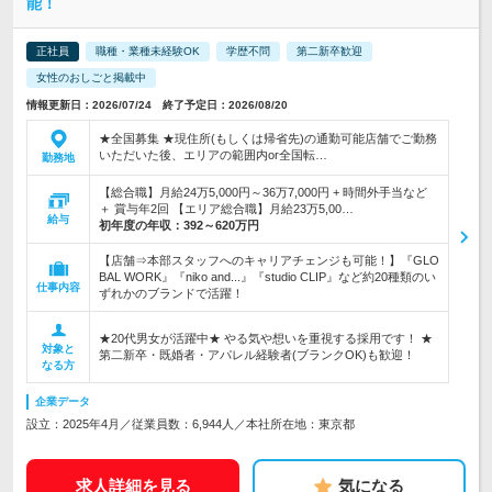
能！
正社員
職種・業種未経験OK
学歴不問
第二新卒歓迎
女性のおしごと掲載中
情報更新日：2026/07/24 終了予定日：2026/08/20
★全国募集 ★現住所(もしくは帰省先)の通勤可能店舗でご勤務
いただいた後、エリアの範囲内or全国転…
勤務地
【総合職】月給24万5,000円～36万7,000円 + 時間外手当など
＋ 賞与年2回 【エリア総合職】月給23万5,00…
給与
初年度の年収：
392～620万円
【店舗⇒本部スタッフへのキャリアチェンジも可能！】『GLO
BAL WORK』『niko and...』『studio CLIP』など約20種類のい
仕事内容
ずれかのブランドで活躍！
★20代男女が活躍中★ やる気や想いを重視する採用です！ ★
対象と
第二新卒・既婚者・アパレル経験者(ブランクOK)も歓迎！
なる方
企業データ
設立：2025年4月／従業員数：6,944人／本社所在地：東京都
求人詳細を見る
気になる