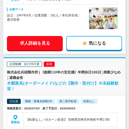
企業データ
設立：1947年8月／従業員数：181人／本社所在地：
鹿児島県
求人詳細を見る
気になる
志望動機・自己PR不要
株式会社兵頭製作所 | 《創業110年の安定感》年間休日106日│残業少なめ
│退職金有
木製家具(オーダーメイド)などの【製作・取付け】※未経験歓
迎！
正社員
職種・業種未経験OK
第二新卒歓迎
転勤なし
情報更新日：2026/07/03 終了予定日：2026/09/03
【転勤なし／UIターン歓迎】 宮崎県宮崎市村角町中尊1785
勤務地