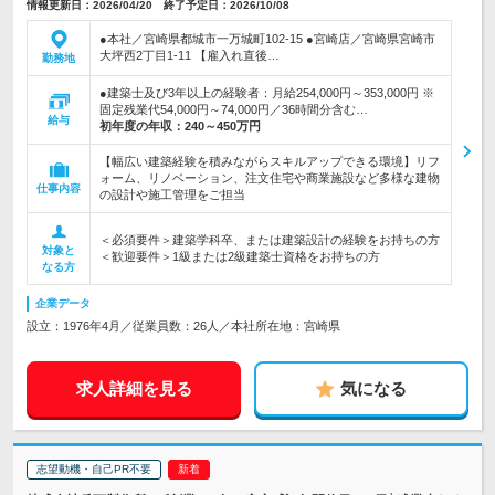
情報更新日：2026/04/20 終了予定日：2026/10/08
●本社／宮崎県都城市一万城町102-15 ●宮崎店／宮崎県宮崎市
大坪西2丁目1-11 【雇入れ直後…
勤務地
●建築士及び3年以上の経験者：月給254,000円～353,000円 ※
固定残業代54,000円～74,000円／36時間分含む…
給与
初年度の年収：
240～450万円
【幅広い建築経験を積みながらスキルアップできる環境】リフ
ォーム、リノベーション、注文住宅や商業施設など多様な建物
仕事内容
の設計や施工管理をご担当
＜必須要件＞建築学科卒、または建築設計の経験をお持ちの方
対象と
＜歓迎要件＞1級または2級建築士資格をお持ちの方
なる方
企業データ
設立：1976年4月／従業員数：26人／本社所在地：宮崎県
求人詳細を見る
気になる
志望動機・自己PR不要