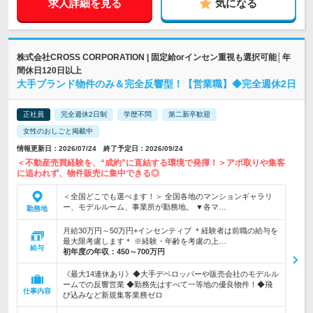
求人詳細を見る
気になる
株式会社CROSS CORPORATION | 固定給orインセン重視も選択可能│年
間休日120日以上
大手ブランド物件のみ＆完全反響型！【営業職】◆完全週休2日
正社員
完全週休2日制
学歴不問
第二新卒歓迎
女性のおしごと掲載中
情報更新日：2026/07/24 終了予定日：2026/09/24
＜不動産売買経験を、“成約”に直結する環境で発揮！＞アポ取りや集客
に追われず、物件販売に集中できる◎
＜全国どこでも選べます！＞ 全国各地のマンションギャラリ
ー、モデルルーム、事業所が勤務地。 ▼各マ…
勤務地
月給30万円～50万円+インセンティブ ＊経験者は前職の給与を
最大限考慮します＊ ※経験・年齢を考慮の上…
給与
初年度の年収：
450～700万円
《最大14連休あり》◆大手デベロッパーや販売会社のモデルル
ームでの反響営業 ◆勤務先はすべて一等地の優良物件！◆飛
仕事内容
び込みなど新規集客業務ゼロ