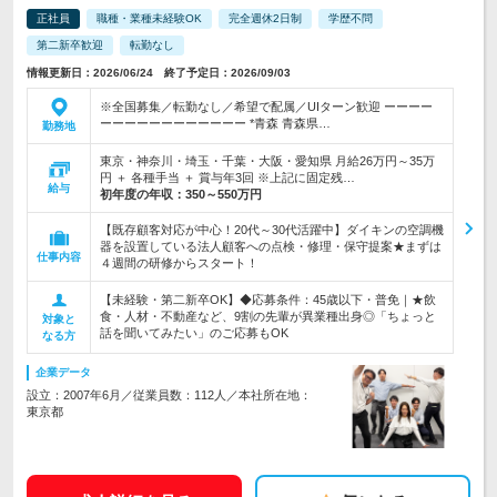
正社員
職種・業種未経験OK
完全週休2日制
学歴不問
第二新卒歓迎
転勤なし
情報更新日：2026/06/24 終了予定日：2026/09/03
※全国募集／転勤なし／希望で配属／UIターン歓迎 ーーーー
ーーーーーーーーーーーー *青森 青森県…
勤務地
東京・神奈川・埼玉・千葉・大阪・愛知県 月給26万円～35万
円 ＋ 各種手当 ＋ 賞与年3回 ※上記に固定残…
給与
初年度の年収：
350～550万円
【既存顧客対応が中心！20代～30代活躍中】ダイキンの空調機
器を設置している法人顧客への点検・修理・保守提案★まずは
仕事内容
４週間の研修からスタート！
【未経験・第二新卒OK】◆応募条件：45歳以下・普免｜★飲
食・人材・不動産など、9割の先輩が異業種出身◎「ちょっと
対象と
話を聞いてみたい」のご応募もOK
なる方
企業データ
設立：2007年6月／従業員数：112人／本社所在地：
東京都