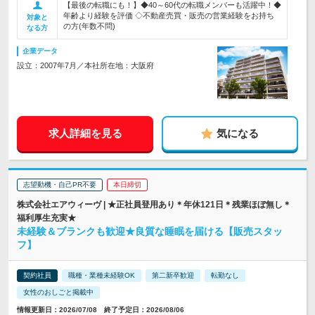
【最後の転職にも！】◆40～60代の転職メンバーも活躍中！◆
年齢より経験を評価 ◇不動産売買・販売の営業経験をお持ち
対象と
の方(年数不問)
なる方
企業データ
設立：2007年7月／本社所在地：大阪府
求人詳細を見る
気になる
志望動機・自己PR不要
本日締切
株式会社エアウィーヴ | ★正社員登用あり＊年休121日＊残業ほぼ無し＊
福利厚生充実★
未経験＆ブランクも歓迎★良質な睡眠を届ける【販売スタッ
フ】
契約社員
職種・業種未経験OK
第二新卒歓迎
転勤なし
女性のおしごと掲載中
情報更新日：2026/07/08 終了予定日：2026/08/06