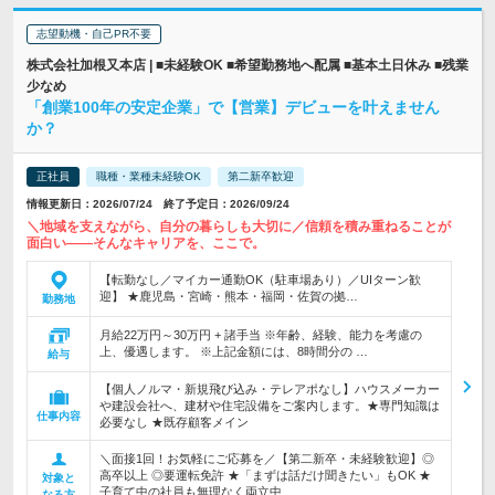
志望動機・自己PR不要
株式会社加根又本店 | ■未経験OK ■希望勤務地へ配属 ■基本土日休み ■残業
少なめ
「創業100年の安定企業」で【営業】デビューを叶えません
か？
正社員
職種・業種未経験OK
第二新卒歓迎
情報更新日：2026/07/24 終了予定日：2026/09/24
＼地域を支えながら、自分の暮らしも大切に／信頼を積み重ねることが
面白い――そんなキャリアを、ここで。
【転勤なし／マイカー通勤OK（駐車場あり）／UIターン歓
迎】 ★鹿児島・宮崎・熊本・福岡・佐賀の拠…
勤務地
月給22万円～30万円 + 諸手当 ※年齢、経験、能力を考慮の
上、優遇します。 ※上記金額には、8時間分の …
給与
【個人ノルマ・新規飛び込み・テレアポなし】ハウスメーカー
や建設会社へ、建材や住宅設備をご案内します。★専門知識は
仕事内容
必要なし ★既存顧客メイン
＼面接1回！お気軽にご応募を／【第二新卒・未経験歓迎】◎
高卒以上 ◎要運転免許 ★「まずは話だけ聞きたい」もOK ★
対象と
子育て中の社員も無理なく両立中
なる方