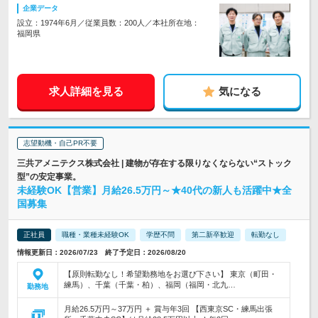
企業データ
設立：1974年6月／従業員数：200人／本社所在地：
福岡県
求人詳細を見る
気になる
志望動機・自己PR不要
三共アメニテクス株式会社 | 建物が存在する限りなくならない“ストック
型”の安定事業。
未経験OK【営業】月給26.5万円～★40代の新人も活躍中★全
国募集
正社員
職種・業種未経験OK
学歴不問
第二新卒歓迎
転勤なし
情報更新日：2026/07/23 終了予定日：2026/08/20
【原則転勤なし！希望勤務地をお選び下さい】 東京（町田・
練馬）、千葉（千葉・柏）、福岡（福岡・北九…
勤務地
月給26.5万円～37万円 ＋ 賞与年3回 【西東京SC・練馬出張