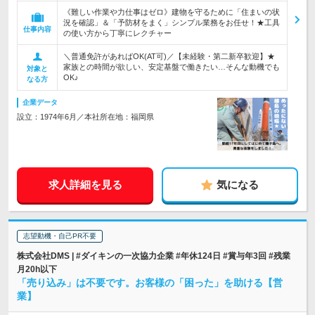
《難しい作業や力仕事はゼロ》建物を守るために「住まいの状
況を確認」＆「予防材をまく」シンプル業務をお任せ！★工具
仕事内容
の使い方から丁寧にレクチャー
＼普通免許があればOK(AT可)／【未経験・第二新卒歓迎】★
家族との時間が欲しい、安定基盤で働きたい…そんな動機でも
対象と
OK♪
なる方
企業データ
設立：1974年6月／本社所在地：福岡県
求人詳細を見る
気になる
志望動機・自己PR不要
株式会社DMS | #ダイキンの一次協力企業 #年休124日 #賞与年3回 #残業
月20h以下
「売り込み」は不要です。お客様の「困った」を助ける【営
業】