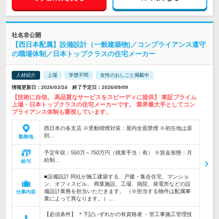
社名非公開
【西日本配属】設備設計（一般建築物)／コンプライアンス遵守
の職場体制／日本トップクラスの住宅メーカー
人材紹介
上場
学歴不問
女性のおしごと掲載中
情報更新日：2026/03/24 終了予定日：2026/09/09
【技術に自信。 高品質なサービスをスピーディに提供】 東証プライム
上場・日本トップクラスの住宅メーカーです。 業界最大手としてコン
プライアンス体制も重視しています。
西日本の各支店 ※受動喫煙対策：屋内全面禁煙 ※初任地は原
則…
勤務地
予定年収：550万～750万円（残業手当：有） ※賃金形態：月
給制…
給与
■設備設計 同社が施工建築する、戸建・集合住宅、マンショ
ン、オフィスビル、 商業施設、工場、病院、発電所などの設
備設計業務を担当いただきます。 （※担当する物件は配属事
仕事内容
業によって異なります。）…
【必須条件】 ＊下記いずれかの有資格者 ・管工事施工管理技