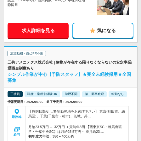
設立：1952年3月／従業員数：850人／本社所在地：
静岡県
求人詳細を見る
気になる
志望動機・自己PR不要
三共アメニテクス株式会社 | 建物が存在する限りなくならないの安定事業/
退職金制度あり
シンプル作業が中心【予防スタッフ】★完全未経験採用★全国
募集
正社員
職種・業種未経験OK
学歴不問
第二新卒歓迎
転勤なし
情報更新日：2026/06/26 終了予定日：2026/08/20
【原則転勤なし/希望勤務地をお選び下さい】 東京(町田市、練
馬区)、千葉(千葉市・柏市)、茨城、兵…
勤務地
月給23.5万円 ～ 32万円 ＋賞与年3回 【西東京SC・練馬出張
所・千葉中央SC】は月給25.5万円～ ※月給23.…
給与
初年度の年収：
350～400万円