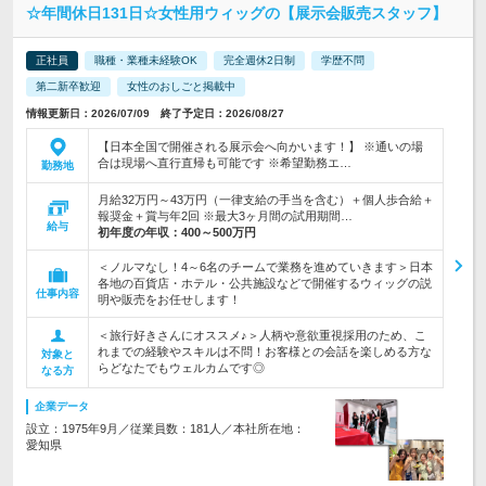
☆年間休日131日☆女性用ウィッグの【展示会販売スタッフ】
正社員
職種・業種未経験OK
完全週休2日制
学歴不問
第二新卒歓迎
女性のおしごと掲載中
情報更新日：2026/07/09 終了予定日：2026/08/27
【日本全国で開催される展示会へ向かいます！】 ※通いの場
合は現場へ直行直帰も可能です ※希望勤務エ…
勤務地
月給32万円～43万円（一律支給の手当を含む）＋個人歩合給＋
報奨金＋賞与年2回 ※最大3ヶ月間の試用期間…
給与
初年度の年収：
400～500万円
＜ノルマなし！4～6名のチームで業務を進めていきます＞日本
各地の百貨店・ホテル・公共施設などで開催するウィッグの説
仕事内容
明や販売をお任せします！
＜旅行好きさんにオススメ♪＞人柄や意欲重視採用のため、こ
れまでの経験やスキルは不問！お客様との会話を楽しめる方な
対象と
らどなたでもウェルカムです◎
なる方
企業データ
設立：1975年9月／従業員数：181人／本社所在地：
愛知県