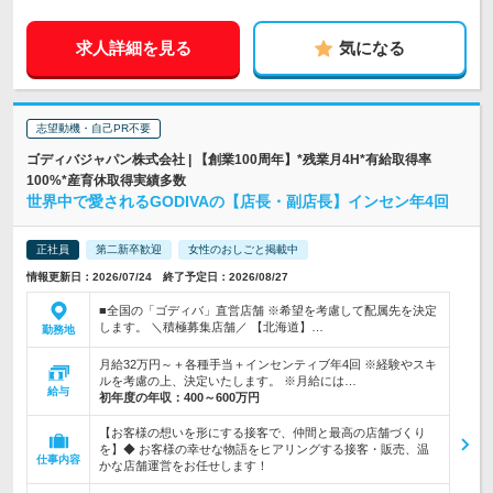
求人詳細を見る
気になる
志望動機・自己PR不要
ゴディバジャパン株式会社 | 【創業100周年】*残業月4H*有給取得率
100%*産育休取得実績多数
世界中で愛されるGODIVAの【店長・副店長】インセン年4回
正社員
第二新卒歓迎
女性のおしごと掲載中
情報更新日：2026/07/24 終了予定日：2026/08/27
■全国の「ゴディバ」直営店舗 ※希望を考慮して配属先を決定
します。 ＼積極募集店舗／ 【北海道】…
勤務地
月給32万円～＋各種手当＋インセンティブ年4回 ※経験やスキ
ルを考慮の上、決定いたします。 ※月給には…
給与
初年度の年収：
400～600万円
【お客様の想いを形にする接客で、仲間と最高の店舗づくり
を】◆ お客様の幸せな物語をヒアリングする接客・販売、温
仕事内容
かな店舗運営をお任せします！