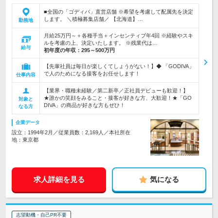
■全国の「ゴディバ」直営店舗 ※希望を考慮して配属先を決定
します。 ＼積極募集店舗／ 【北海道】…
勤務地
月給25万円～＋各種手当＋インセンティブ年4回 ※経験やスキ
ルを考慮の上、決定いたします。 ※残業代は…
給与
初年度の年収：
295～500万円
【先輩社員は毎日が楽しくてしょうがない！】◆ 「GODIVA」
で人のためになる接客をお任せします！
仕事内容
【業界・職種未経験／第二新卒／正社員デビューも歓迎！】
★誰かの笑顔をみること・接客が好きな方、大歓迎！★「GO
対象と
DIVA」の商品が好きな方もぜひ！
なる方
企業データ
設立：1994年2月／従業員数：2,169人／本社所在
地：東京都
求人詳細を見る
気になる
志望動機・自己PR不要