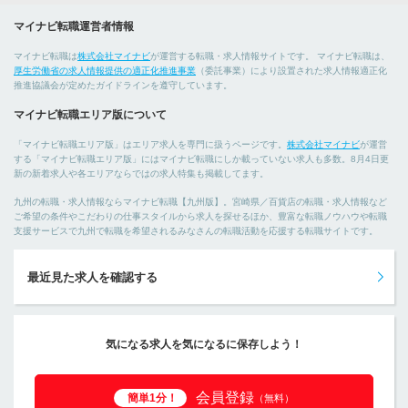
マイナビ転職運営者情報
マイナビ転職は
株式会社マイナビ
が運営する転職・求人情報サイトです。 マイナビ転職は、
厚生労働省の求人情報提供の適正化推進事業
（委託事業）により設置された求人情報適正化
推進協議会が定めたガイドラインを遵守しています。
マイナビ転職エリア版について
「マイナビ転職エリア版」はエリア求人を専門に扱うページです。
株式会社マイナビ
が運営
する「マイナビ転職エリア版」にはマイナビ転職にしか載っていない求人も多数。8月4日更
新の新着求人や各エリアならではの求人特集も掲載してます。
九州の転職・求人情報ならマイナビ転職【九州版】。宮崎県／百貨店の転職・求人情報など
ご希望の条件やこだわりの仕事スタイルから求人を探せるほか、豊富な転職ノウハウや転職
支援サービスで九州で転職を希望されるみなさんの転職活動を応援する転職サイトです。
最近見た求人を確認する
気になる求人を気になるに保存しよう！
会員登録
簡単1分！
（無料）