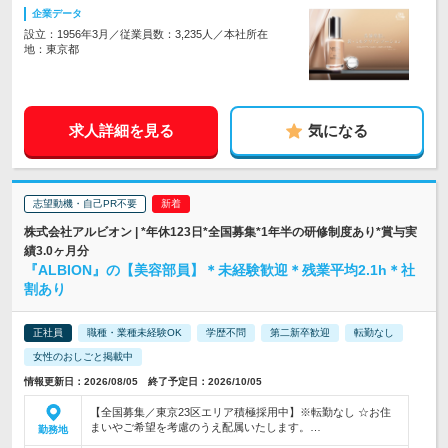
企業データ
設立：1956年3月／従業員数：3,235人／本社所在
地：東京都
求人詳細を見る
気になる
志望動機・自己PR不要
株式会社アルビオン | *年休123日*全国募集*1年半の研修制度あり*賞与実
績3.0ヶ月分
『ALBION』の【美容部員】＊未経験歓迎＊残業平均2.1h＊社
割あり
正社員
職種・業種未経験OK
学歴不問
第二新卒歓迎
転勤なし
女性のおしごと掲載中
情報更新日：2026/08/05 終了予定日：2026/10/05
【全国募集／東京23区エリア積極採用中】※転勤なし ☆お住
まいやご希望を考慮のうえ配属いたします。…
勤務地