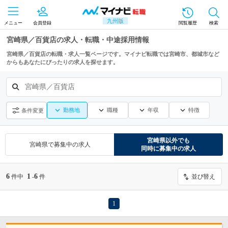
九州版
メニュー
会員登録
閲覧履歴
検索
宮崎県／百貨店の求人・転職・中途採用情報
宮崎県／百貨店の転職・求人一覧ページです。マイナビ転職では宮崎市、都城市など
からもあなたにぴったりの求人を探せます。
宮崎県／百貨店
勤務地
職種
年収
特徴
条件変更
宮崎県
以外でも
宮崎県
で募集中の求人
同時に募集中の求人
6
1
6
件中
-
件
並び替え
1