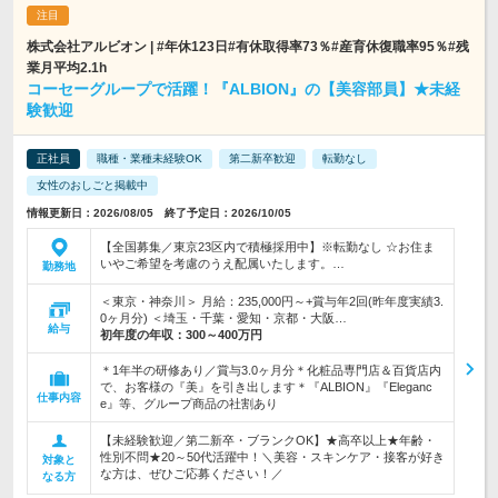
株式会社アルビオン | #年休123日#有休取得率73％#産育休復職率95％#残
業月平均2.1h
コーセーグループで活躍！『ALBION』の【美容部員】★未経
験歓迎
正社員
職種・業種未経験OK
第二新卒歓迎
転勤なし
女性のおしごと掲載中
情報更新日：2026/08/05 終了予定日：2026/10/05
【全国募集／東京23区内で積極採用中】※転勤なし ☆お住ま
いやご希望を考慮のうえ配属いたします。…
勤務地
＜東京・神奈川＞ 月給：235,000円～+賞与年2回(昨年度実績3.
0ヶ月分) ＜埼玉・千葉・愛知・京都・大阪…
給与
初年度の年収：
300～400万円
＊1年半の研修あり／賞与3.0ヶ月分＊化粧品専門店＆百貨店内
で、お客様の『美』を引き出します＊『ALBION』『Eleganc
仕事内容
e』等、グループ商品の社割あり
【未経験歓迎／第二新卒・ブランクOK】★高卒以上★年齢・
性別不問★20～50代活躍中！＼美容・スキンケア・接客が好き
対象と
な方は、ぜひご応募ください！／
なる方