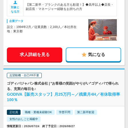
【第二新卒・ブランクのある方も歓迎！】◆高卒以上◆店長・
対象と
副店長・マネージャー経験をお持ちの方
なる方
企業データ
設立：1994年2月／従業員数：2,169人／本社所在
地：東京都
求人詳細を見る
気になる
志望動機・自己PR不要
ゴディバジャパン株式会社 | *お客様の笑顔がやりがい*ゴディバで得られ
る、充実の毎日を♪
GODIVA【販売スタッフ】月25万円～／残業月4H／有休取得率
100％
正社員
職種・業種未経験OK
学歴不問
第二新卒歓迎
女性のおしごと掲載中
情報更新日：2026/07/24 終了予定日：2026/08/27