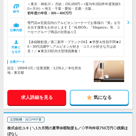
＜東京・神奈川＞ 月給：235,000円～+賞与年2回(昨年度実績3.
0ヶ月分) ＜埼玉・千葉・愛知・京都・大阪…
給与
初年度の年収：
300～400万円
専門店or百貨店内のアルビオンコーナーでお客様の『美』を引
き出す接客をお任せします【『ALBION』『Elegance』等、コ
仕事内容
ーセーグループ商品の社割あり】
【未経験歓迎／第二新卒・ブランクOK】★学歴＆性別不問★2
0～30代活躍中＼アルビオンが好き・コスメが好きな方は必
対象と
見！／★東京23区内大型増員募集！
なる方
企業データ
設立：1956年3月／従業員数：3,235人／本社所在
地：東京都
求人詳細を見る
気になる
志望動機・自己PR不要
株式会社ユキ | ＼1カ月間の夏季休暇制度も／◇平均年収750万円◇残業ほ
ぼなし