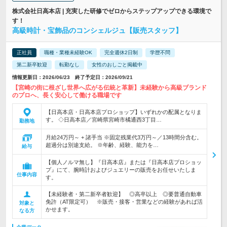
株式会社日高本店 | 充実した研修でゼロからステップアップできる環境で
す！
高級時計・宝飾品のコンシェルジュ【販売スタッフ】
正社員
職種・業種未経験OK
完全週休2日制
学歴不問
第二新卒歓迎
転勤なし
女性のおしごと掲載中
情報更新日：2026/06/23 終了予定日：2026/09/21
【宮崎の街に根ざし世界へ広がる伝統と革新】未経験から高級ブランド
のプロへ、長く安心して働ける職場です
【日高本店・日高本店プロショップ】いずれかの配属となりま
す。 ◇日高本店／宮崎県宮崎市橘通西3丁目…
勤務地
月給24万円～ + 諸手当 ※固定残業代3万円～／13時間分含む。
超過分は別途支給。 ※年齢、経験、能力を…
給与
【個人ノルマ無し】『日高本店』または『日高本店プロショッ
プ』にて、腕時計およびジュエリーの販売をお任せいたしま
仕事内容
す。
【未経験者・第二新卒者歓迎】 ◎高卒以上 ◎要普通自動車
免許（AT限定可） ※販売・接客・営業などの経験があれば活
対象と
かせます。
なる方