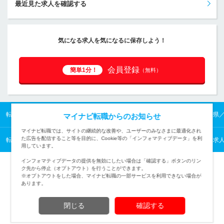
最近見た求人を確認する
気になる求人を気になるに保存しよう！
会員登録
簡単1分！
（無料）
転職TOP
九州の転職・求人情報TOP
宮崎県の転職・求人情報TOP
宮崎県
マイナビ転職からのお知らせ
マイナビ転職では、サイトの継続的な改善や、ユーザーのみなさまに最適化され
た広告を配信すること等を目的に、Cookie等の「インフォマティブデータ」を利
転職TOP
業種から探す
公的機関の転職・求人情報一覧
官公庁の転職・求
用しています。
インフォマティブデータの提供を無効にしたい場合は「確認する」ボタンのリン
ク先から停止（オプトアウト）を行うことができます。
※オプトアウトをした場合、マイナビ転職の一部サービスを利用できない場合が
あります。
TOPページへ
閉じる
確認する
(c) Mynavi Corporation