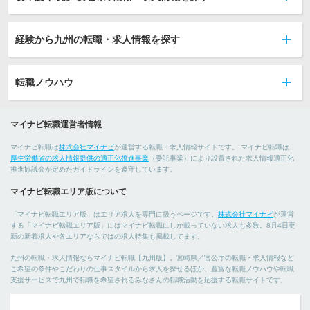
経験から九州の転職・求人情報を探す
転職ノウハウ
マイナビ転職運営者情報
マイナビ転職は
株式会社マイナビ
が運営する転職・求人情報サイトです。 マイナビ転職は、
厚生労働省の求人情報提供の適正化推進事業
（委託事業）により設置された求人情報適正化
推進協議会が定めたガイドラインを遵守しています。
マイナビ転職エリア版について
「マイナビ転職エリア版」はエリア求人を専門に扱うページです。
株式会社マイナビ
が運営
する「マイナビ転職エリア版」にはマイナビ転職にしか載っていない求人も多数。8月4日更
新の新着求人や各エリアならではの求人特集も掲載してます。
九州の転職・求人情報ならマイナビ転職【九州版】。宮崎県／官公庁の転職・求人情報など
ご希望の条件やこだわりの仕事スタイルから求人を探せるほか、豊富な転職ノウハウや転職
支援サービスで九州で転職を希望されるみなさんの転職活動を応援する転職サイトです。