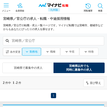
九州版
メニュー
会員登録
閲覧履歴
検索
宮崎県／官公庁の求人・転職・中途採用情報
宮崎県／官公庁の転職・求人一覧ページです。マイナビ転職では宮崎市、都城市など
からもあなたにぴったりの求人を探せます。
宮崎県／官公庁
勤務地
職種
年収
特徴
条件変更
宮崎県
以外でも
宮崎県
で募集中の求人
同時に募集中の求人
2
1
2
件中
-
件
並び替え
1