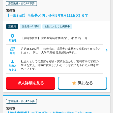
志望動機・自己PR不要
宮崎市
【一般行政】※応募〆切：令和8年8月11日(火) まで
正社員
完全週休2日制
女性のおしごと掲載中
【宮崎市役所】 宮崎県宮崎市橘通西1丁目1番1号 他
勤務地
月給258,100円～ ※給料は、採用者の経歴等を勘案のうえ決定さ
れます。 例１）大学卒業後 職務経験が7年…
給与
社会人としての豊富な経験・実績を活かし、宮崎市民の皆様の
生活を支え、地域に貢献したいという意欲にあふれる人材を求
対象と
めています。
なる方
求人詳細を見る
気になる
志望動機・自己PR不要
宮崎市