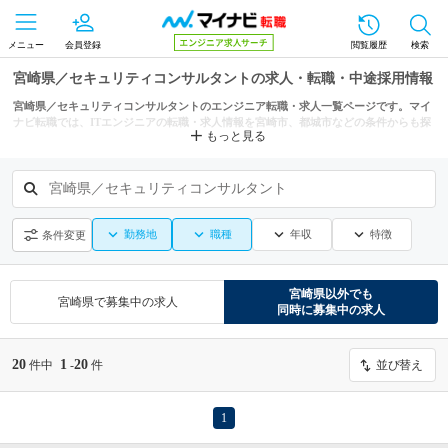
メニュー
会員登録
閲覧履歴
検索
宮崎県／セキュリティコンサルタントの求人・転職・中途採用情報
宮崎県／セキュリティコンサルタントのエンジニア転職・求人一覧ページです。マイ
ナビ転職では、ITエンジニアの転職・求人情報を宮崎市、都城市などの条件からも探
もっと見る
せます。
宮崎県／セキュリティコンサルタント
勤務地
職種
年収
特徴
条件変更
宮崎県
以外でも
宮崎県
で募集中の求人
同時に募集中の求人
20
1
20
件中
-
件
並び替え
1