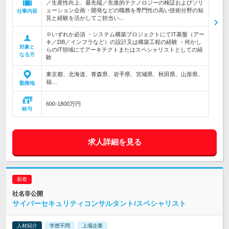
／生産性向上、最先端／先進的テクノロジーの検証およびソリ
ューション企画・開発などの職務を専門性の高い技術分野の知
仕事内容
見と経験を活かしてご担当い...
※いずれか必須 ・システム構築プロジェクトにてIT基盤（アー
キ／DB／インフラなど）の設計又は構築工程の経験 ・何かし
対象と
らのIT領域にてアーキテクトまたはスペシャリストとしての経
なる方
験
東京都、北海道、青森県、岩手県、宮城県、秋田県、山形県、
福…
勤務地
600-1800万円
給与
求人詳細を見る
社名非公開
サイバーセキュリティコンサルタント/スペシャリスト
人材紹介
学歴不問
上場企業