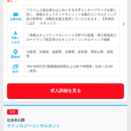
勢と…
プライム上場企業をはじめとする大手エンタープライズ企業に
対し、情報セキュリティマネジメント全般のコンサルティング
及び効率化・自動化支援を提供していただきます。 【具体的
仕事内容
には】 ・セキュリテ…
・情報セキュリティマネジメント分野での提案、導入実績及び
対象と
ロードマップ策定等のセキュリティコンサルティング経験
なる方
大阪府、京都府、滋賀県、兵庫県、奈良県、和歌山県、鳥取
県、…
勤務地
700-3300万円 勤務開始時間および終了時間帯：8:00～22:00
（休憩…
給与
求人詳細を見る
社名非公開
テクノロジーコンサルタント