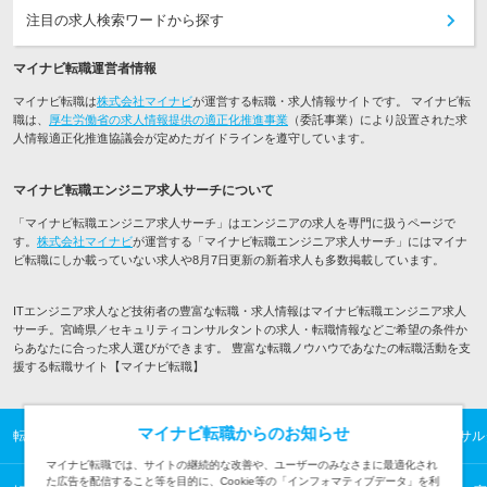
注目の求人検索ワードから探す
マイナビ転職運営者情報
マイナビ転職は
株式会社マイナビ
が運営する転職・求人情報サイトです。 マイナビ転
職は、
厚生労働省の求人情報提供の適正化推進事業
（委託事業）により設置された求
人情報適正化推進協議会が定めたガイドラインを遵守しています。
マイナビ転職エンジニア求人サーチについて
「マイナビ転職エンジニア求人サーチ」はエンジニアの求人を専門に扱うページで
す。
株式会社マイナビ
が運営する「マイナビ転職エンジニア求人サーチ」にはマイナ
ビ転職にしか載っていない求人や8月7日更新の新着求人も多数掲載しています。
ITエンジニア求人など技術者の豊富な転職・求人情報はマイナビ転職エンジニア求人
サーチ。宮崎県／セキュリティコンサルタントの求人・転職情報などご希望の条件か
らあなたに合った求人選びができます。 豊富な転職ノウハウであなたの転職活動を支
援する転職サイト【マイナビ転職】
マイナビ転職からのお知らせ
転職TOP
ITエンジニアの転職・求人情報TOP
宮崎県／セキュリティコンサル
マイナビ転職では、サイトの継続的な改善や、ユーザーのみなさまに最適化され
た広告を配信すること等を目的に、Cookie等の「インフォマティブデータ」を利