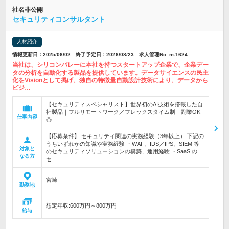
社名非公開
セキュリティコンサルタント
人材紹介
情報更新日：2025/06/02 終了予定日：2026/08/23 求人管理No. m-1624
当社は、シリコンバレーに本社を持つスタートアップ企業で、企業デー
タの分析を自動化する製品を提供しています。データサイエンスの民主
化をVisionとして掲げ、独自の特徴量自動設計技術により、データから
ビジ…
【セキュリティスペシャリスト】世界初のAI技術を搭載した自
社製品｜フルリモートワーク／フレックスタイム制｜副業OK
仕事内容
◎
【応募条件】 セキュリティ関連の実務経験（3年以上） 下記の
うちいずれかの知識や実務経験 ・WAF、IDS／IPS、SIEM 等
対象と
のセキュリティソリューションの構築、運用経験 ・SaaS の
なる方
セ…
宮崎
勤務地
想定年収:600万円～800万円
給与