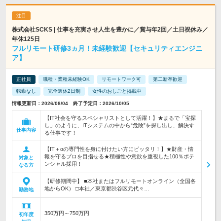
株式会社SCKS | 仕事を充実させ人生を豊かに／賞与年2回／土日祝休み／
年休125日
フルリモート研修3ヵ月！未経験歓迎【セキュリティエンジニ
ア】
正社員
職種・業種未経験OK
リモートワーク可
第二新卒歓迎
転勤なし
完全週休2日制
女性のおしごと掲載中
情報更新日：2026/08/04 終了予定日：2026/10/05
【IT社会を守るスペシャリストとして活躍！】★まるで「宝探
し」のように、ITシステムの中から“危険”を探し出し、解決す
仕事内容
る仕事です！
【IT＋αの専門性を身に付けたい方にピッタリ！】★財産・情
報を守るプロを目指せる★積極性や意欲を重視した100％ポテ
対象と
ンシャル採用！
なる方
【研修期間中】 ■本社またはフルリモートオンライン（全国各
地からOK） □本社／東京都渋谷区元代々…
勤務地
350万円～750万円
初年度