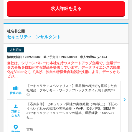
求人詳細を見る
社名非公開
セキュリティコンサルタント
人材紹介
情報更新日：2025/06/02 終了予定日：2026/08/23 求人管理No. y-1624
当社は、シリコンバレーに本社を持つスタートアップ企業で、企業デー
タの分析を自動化する製品を提供しています。データサイエンスの民主
化をVisionとして掲げ、独自の特徴量自動設計技術により、データから
ビジ…
【セキュリティスペシャリスト】世界初のAI技術を搭載した自
社製品｜フルリモートワーク／フレックスタイム制｜副業OK
仕事内容
◎
【応募条件】 セキュリティ関連の実務経験（3年以上） 下記の
うちいずれかの知識や実務経験 ・WAF、IDS／IPS、SIEM 等
対象と
のセキュリティソリューションの構築、運用経験 ・SaaS の
なる方
セ…
宮崎