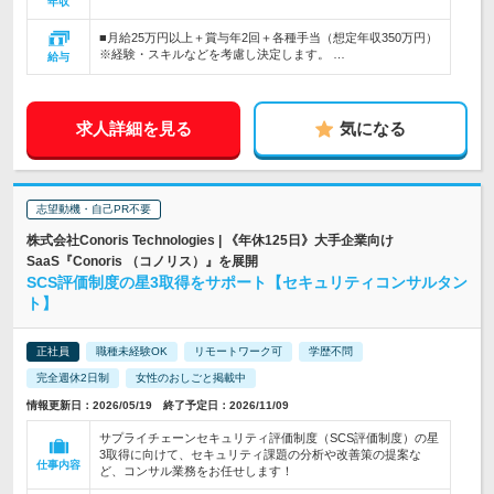
年収
■月給25万円以上＋賞与年2回＋各種手当（想定年収350万円）
※経験・スキルなどを考慮し決定します。 …
給与
求人詳細を見る
気になる
志望動機・自己PR不要
株式会社Conoris Technologies | 《年休125日》大手企業向け
SaaS『Conoris （コノリス）』を展開
SCS評価制度の星3取得をサポート【セキュリティコンサルタン
ト】
正社員
職種未経験OK
リモートワーク可
学歴不問
完全週休2日制
女性のおしごと掲載中
情報更新日：2026/05/19 終了予定日：2026/11/09
サプライチェーンセキュリティ評価制度（SCS評価制度）の星
3取得に向けて、セキュリティ課題の分析や改善策の提案な
仕事内容
ど、コンサル業務をお任せします！