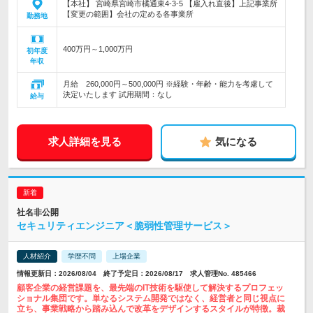
【本社】 宮崎県宮崎市橘通東4-3-5 【雇入れ直後】上記事業所
【変更の範囲】会社の定める各事業所
勤務地
400万円～1,000万円
初年度
年収
月給 260,000円～500,000円 ※経験・年齢・能力を考慮して
決定いたします 試用期間：なし
給与
求人詳細を見る
気になる
社名非公開
セキュリティエンジニア＜脆弱性管理サービス＞
人材紹介
学歴不問
上場企業
情報更新日：2026/08/04 終了予定日：2026/08/17 求人管理No. 485466
顧客企業の経営課題を、最先端のIT技術を駆使して解決するプロフェッ
ショナル集団です。単なるシステム開発ではなく、経営者と同じ視点に
立ち、事業戦略から踏み込んで改革をデザインするスタイルが特徴。裁