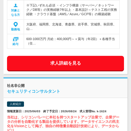
※下記いずれも必須 ・インフラ構築（サーバー／ネットワー
ク／DB等）の実務経験7年以上 ・基本設計～テスト工程の実務
対象と
経験 ・クラウド基盤（AWS／Azure／GCP等）の構築経験
なる方
大阪府、福岡県、北海道、青森県、岩手県、宮城県、秋田県、
山…
勤務地
600-1000万円 月給：400,000円～＋賞与（年2回）＋各種手当
（住…
給与
求人詳細を見る
社名非公開
セキュリティコンサルタント
人材紹介
情報更新日：2025/06/03 終了予定日：2026/08/24 求人管理No. k-1624
当社は、シリコンバレーに本社を持つスタートアップ企業で、企業デー
タの分析を自動化する製品を提供しています。データサイエンスの民主
化をVisionとして掲げ、独自の特徴量自動設計技術により、データから
ビジ…