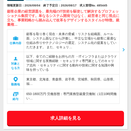
情報更新日：2026/08/04 終了予定日：2026/08/17 求人管理No. 485445
顧客企業の経営課題を、最先端のIT技術を駆使して解決するプロフェッ
ショナル集団です。単なるシステム開発ではなく、経営者と同じ視点に
立ち、事業戦略から踏み込んで改革をデザインするスタイルが特徴。裁
量権…
顧客を取り巻く現在・未来の脅威・リスクを組織面、ルール
面、システム面などから評価し、中立な立場から顧客に最適な
仕組み作りやテクノロジーの選定、システム化の提案をしてい
仕事内容
ただきます。 また、セキュリ…
以下、全てのご経験をお持ちの方 ・ITインフラまたはクラウド
領域に関する実務経験 ・セキュリティ専門家としてのキャリ
対象と
ア志向 ・セキュリティに関する動向や技術に関する知識や興
なる方
味を持っている
東京都、北海道、青森県、岩手県、宮城県、秋田県、山形県、
福…
勤務地
650-1800万円 労働形態：専門業務型裁量労働制（1日10時間働
い…
給与
求人詳細を見る