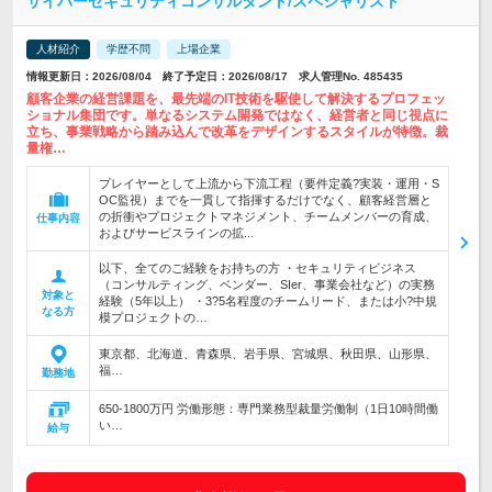
サイバーセキュリティコンサルタント/スペシャリスト
人材紹介
学歴不問
上場企業
情報更新日：2026/08/04 終了予定日：2026/08/17 求人管理No. 485435
顧客企業の経営課題を、最先端のIT技術を駆使して解決するプロフェッ
ショナル集団です。単なるシステム開発ではなく、経営者と同じ視点に
立ち、事業戦略から踏み込んで改革をデザインするスタイルが特徴。裁
量権…
プレイヤーとして上流から下流工程（要件定義?実装・運用・S
OC監視）までを一貫して指揮するだけでなく、顧客経営層と
の折衝やプロジェクトマネジメント、チームメンバーの育成、
仕事内容
およびサービスラインの拡...
以下、全てのご経験をお持ちの方 ・セキュリティビジネス
（コンサルティング、ベンダー、SIer、事業会社など）の実務
対象と
経験（5年以上） ・3?5名程度のチームリード、または小?中規
なる方
模プロジェクトの…
東京都、北海道、青森県、岩手県、宮城県、秋田県、山形県、
福…
勤務地
650-1800万円 労働形態：専門業務型裁量労働制（1日10時間働
い…
給与