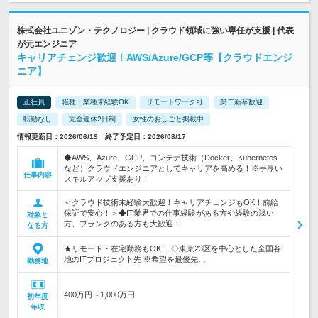
株式会社ユニゾン・テクノロジー | クラウド領域に強い専任が支援 | 代表
が元エンジニア
キャリアチェンジ歓迎！AWS/Azure/GCP等【クラウドエンジ
ニア】
正社員
職種・業種未経験OK
リモートワーク可
第二新卒歓迎
転勤なし
完全週休2日制
女性のおしごと掲載中
情報更新日：2026/06/19 終了予定日：2026/08/17
◆AWS、Azure、GCP、コンテナ技術（Docker、Kubernetes
など）クラウドエンジニアとしてキャリアを高める！※手厚い
仕事内容
スキルアップ支援あり！
＜クラウド技術未経験大歓迎！キャリアチェンジもOK！前給
保証で安心！＞◆IT業界での仕事経験がある方や経験の浅い
対象と
方、ブランクのある方も大歓迎！
なる方
★リモート・在宅勤務もOK！ ◇東京23区を中心とした全国各
地のITプロジェクト先 ※希望を最優先…
勤務地
400万円～1,000万円
初年度
年収