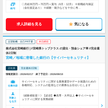
◇月給30万円～70万円＋賞与（6月・12月） ※前職給与保証
（会社規定あり） ※経験・能力などを十分に考…
給与
求人詳細を見る
気になる
志望動機・自己PR不要
本日締切
株式会社宮崎銀行 | #宮崎県トップクラス の貸出・預金シェア率 #完全週
休2日制
宮崎／地域に密着した銀行の【サイバーセキュリティ】
正社員
完全週休2日制
情報更新日：2026/02/17 終了予定日：2026/08/10
サイバーセキュリティに関する業務運営やデータ保護のための
各種対応、システムの監視などの業務をお任せいたします
仕事内容
《経験者歓迎！》【必須】◆高専・大卒以上 ◆サイバーセキ
対象と
ュリティに関する実務経験
なる方