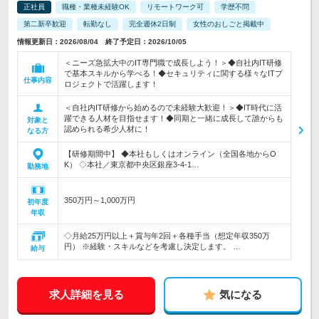
正社員
職種・業種未経験OK
リモートワーク可
学歴不問
第二新卒歓迎
転勤なし
完全週休2日制
女性のおしごと掲載中
情報更新日：2026/08/04 終了予定日：2026/10/05
＜ニーズ急拡大中のIT専門職で成長しよう！＞◆自社内IT研修
で基本スキルから学べる！◆セキュリティに関する様々なITプ
仕事内容
ロジェクトで活躍します！
＜自社内IT研修から始めるので未経験大歓迎！＞◆IT時代に活
躍できる人材を目指せます！◆同期と一緒に成長して誰からも
対象と
認められる希少人材に！
なる方
【研修期間中】 ◆本社もしくはオンライン（全国各地からO
K） ◇本社／東京都中央区銀座3-4-1…
勤務地
350万円～1,000万円
初年度
年収
◇月給25万円以上＋賞与年2回＋各種手当（想定年収350万
円） ※経験・スキルなどを考慮し決定します。 …
給与
求人詳細を見る
気になる