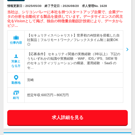
情報更新日：2025/05/30 終了予定日：2026/08/20 求人管理No. 1628
当社は、シリコンバレーに本社を持つスタートアップ企業で、企業デー
タの分析を自動化する製品を提供しています。データサイエンスの民主
化をVisionとして掲げ、独自の特徴量自動設計技術により、データから
ビジ…
【セキュリティスペシャリスト】世界初のAI技術を搭載した自
社製品｜フルリモートワーク／フレックスタイム制｜副業OK
仕事内容
◎
【応募条件】 セキュリティ関連の実務経験（3年以上） 下記の
うちいずれかの知識や実務経験 ・WAF、IDS／IPS、SIEM 等
対象と
のセキュリティソリューションの構築、運用経験 ・SaaS の
なる方
セ…
宮崎
勤務地
想定年収:600万円～800万円
給与
求人詳細を見る