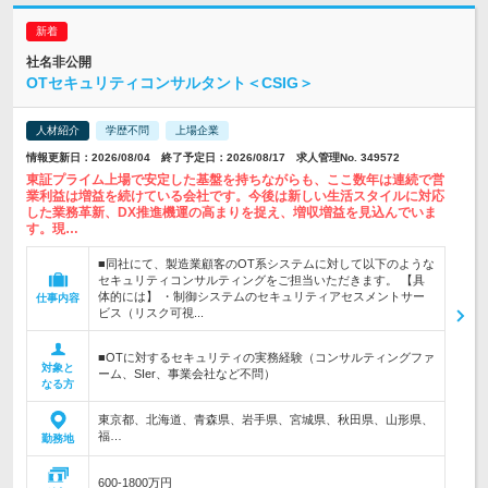
社名非公開
OTセキュリティコンサルタント＜CSIG＞
人材紹介
学歴不問
上場企業
情報更新日：2026/08/04 終了予定日：2026/08/17 求人管理No. 349572
東証プライム上場で安定した基盤を持ちながらも、ここ数年は連続で営
業利益は増益を続けている会社です。今後は新しい生活スタイルに対応
した業務革新、DX推進機運の高まりを捉え、増収増益を見込んでいま
す。現…
■同社にて、製造業顧客のOT系システムに対して以下のような
セキュリティコンサルティングをご担当いただきます。 【具
体的には】 ・制御システムのセキュリティアセスメントサー
仕事内容
ビス（リスク可視...
■OTに対するセキュリティの実務経験（コンサルティングファ
対象と
ーム、SIer、事業会社など不問）
なる方
東京都、北海道、青森県、岩手県、宮城県、秋田県、山形県、
福…
勤務地
600-1800万円