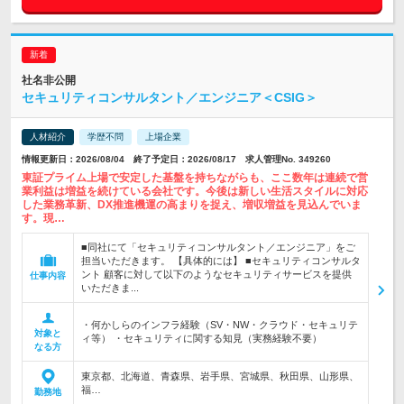
社名非公開
セキュリティコンサルタント／エンジニア＜CSIG＞
人材紹介
学歴不問
上場企業
情報更新日：2026/08/04 終了予定日：2026/08/17 求人管理No. 349260
東証プライム上場で安定した基盤を持ちながらも、ここ数年は連続で営
業利益は増益を続けている会社です。今後は新しい生活スタイルに対応
した業務革新、DX推進機運の高まりを捉え、増収増益を見込んでいま
す。現…
■同社にて「セキュリティコンサルタント／エンジニア」をご
担当いただきます。 【具体的には】 ■セキュリティコンサルタ
ント 顧客に対して以下のようなセキュリティサービスを提供
仕事内容
いただきま...
・何かしらのインフラ経験（SV・NW・クラウド・セキュリテ
対象と
ィ等） ・セキュリティに関する知見（実務経験不要）
なる方
東京都、北海道、青森県、岩手県、宮城県、秋田県、山形県、
福…
勤務地