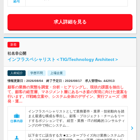
給与
求人詳細を見る
社名非公開
インフラスペシャリスト＜TIG/Technology Architect＞
人材紹介
学歴不問
上場企業
情報更新日：2026/08/04 終了予定日：2026/08/17 求人管理No. 442913
顧客の業務の実態を調査・分析・ヒアリングし、現状の課題を抽出し
て、顧客の経営層、マネジメント層にあるべき姿の実現に向けた提案を
行います。IT戦略立案や、システム全体のデザイン、実行フェーズ（開
発・運…
インフラスペシャリストとして業務要件・業界・技術動向を踏
まえ最適な構成を導出し、顧客・プロジェクト・チームをリー
ドするポジションです。 経営・業務・ITの戦略的コンサルティ
仕事内容
ングの中で特にシステム…
以下全てに該当する方 ■エンタープライズ向け業務システムの