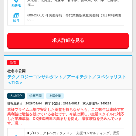
東京都、北海道、青森県、岩手県、宮城県、秋田県、山形県、
福…
勤務地
600-2000万円 労働形態：専門業務型裁量労働制（1日10時間働
い…
給与
求人詳細を見る
社名非公開
テクノロジーコンサルタント／アーキテクト／スペシャリスト
＜TIG＞
人材紹介
学歴不問
上場企業
情報更新日：2026/08/04 終了予定日：2026/08/17 求人管理No. 349268
東証プライム上場で安定した基盤を持ちながらも、ここ数年は連続で営
業利益は増益を続けている会社です。今後は新しい生活スタイルに対応
した業務革新、DX推進機運の高まりを捉え、増収増益を見込んでいま
す。現…
■プロジェクトへのテクノロジー支援コンサルティング、品質