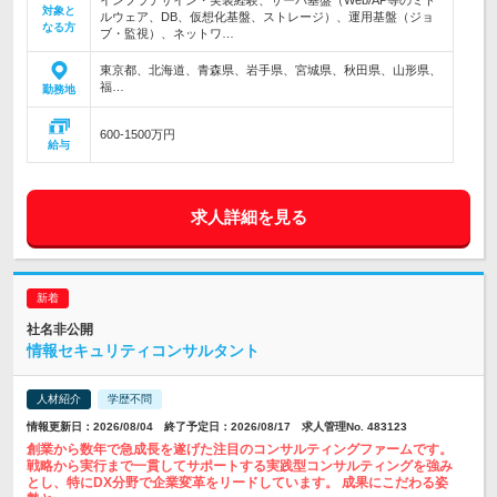
インフラデザイン・実装経験、サーバ基盤（Web/AP等のミド
対象と
ルウェア、DB、仮想化基盤、ストレージ）、運用基盤（ジョ
なる方
ブ・監視）、ネットワ…
東京都、北海道、青森県、岩手県、宮城県、秋田県、山形県、
福…
勤務地
600-1500万円
給与
求人詳細を見る
社名非公開
情報セキュリティコンサルタント
人材紹介
学歴不問
情報更新日：2026/08/04 終了予定日：2026/08/17 求人管理No. 483123
創業から数年で急成長を遂げた注目のコンサルティングファームです。
戦略から実行まで一貫してサポートする実践型コンサルティングを強み
とし、特にDX分野で企業変革をリードしています。 成果にこだわる姿