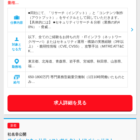
量権…
■同社にて、「リサーチ（インプット）」と「コンテンツ制作
（アウトプット）」をサイクルとして回していただきます。
【具体的には】 ■セキュリティリサーチ & 分析（業務の約4
仕事内容
0%） ・脅威…
以下、全てのご経験をお持ちの方 ・ITインフラ（ネットワー
ク/サーバ）またはセキュリティ運用・構築の実務経験（3年以
対象と
上） ・脆弱性情報（CVE, CVSS）、攻撃手法（MITRE ATT&C
なる方
K…
東京都、北海道、青森県、岩手県、宮城県、秋田県、山形県、
福…
勤務地
650-1800万円 専門業務型裁量労働制（1日10時間働いたものと
み…
給与
求人詳細を見る
社名非公開