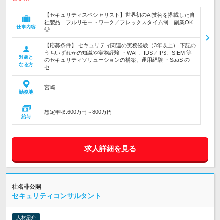
【セキュリティスペシャリスト】世界初のAI技術を搭載した自
社製品｜フルリモートワーク／フレックスタイム制｜副業OK
仕事内容
◎
【応募条件】 セキュリティ関連の実務経験（3年以上） 下記の
うちいずれかの知識や実務経験 ・WAF、IDS／IPS、SIEM 等
対象と
のセキュリティソリューションの構築、運用経験 ・SaaS の
なる方
セ…
宮崎
勤務地
想定年収:600万円～800万円
給与
求人詳細を見る
社名非公開
セキュリティコンサルタント
人材紹介