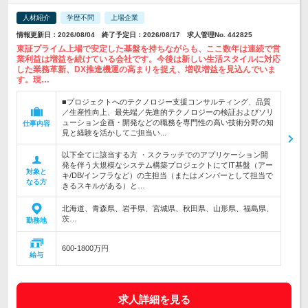
人材紹介
学歴不問
上場企業
情報更新日：2026/08/04 終了予定日：2026/08/17 求人管理No. 442825
東証プライム上場で安定した基盤を持ちながらも、ここ数年は連続で営
業利益は増益を続けている会社です。今後は新しい生活スタイルに対応
した業務革新、DX推進機運の高まりを捉え、増収増益を見込んでいま
す。現…
■プロジェクトへのテクノロジー支援コンサルティング、品質
／生産性向上、最先端／先進的テクノロジーの検証およびソリ
ューション企画・開発などの職務を専門性の高い技術分野の知
仕事内容
見と経験を活かしてご担当い...
以下全てに該当する方 ・スクラッチでのアプリケーション開
発を伴う大規模なシステム構築プロジェクトにてIT基盤（アー
対象と
キ/DB/インフラなど）の主担当（またはメンバーとして担当で
なる方
きるスキルがある）と…
北海道、青森県、岩手県、宮城県、秋田県、山形県、福島県、
茨…
勤務地
600-1800万円
給与
求人詳細を見る