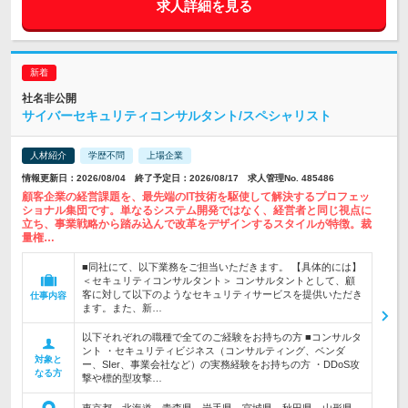
求人詳細を見る
社名非公開
サイバーセキュリティコンサルタント/スペシャリスト
人材紹介
学歴不問
上場企業
情報更新日：2026/08/04 終了予定日：2026/08/17 求人管理No. 485486
顧客企業の経営課題を、最先端のIT技術を駆使して解決するプロフェッ
ショナル集団です。単なるシステム開発ではなく、経営者と同じ視点に
立ち、事業戦略から踏み込んで改革をデザインするスタイルが特徴。裁
量権…
■同社にて、以下業務をご担当いただきます。 【具体的には】
＜セキュリティコンサルタント＞ コンサルタントとして、顧
客に対して以下のようなセキュリティサービスを提供いただき
仕事内容
ます。また、新…
以下それぞれの職種で全てのご経験をお持ちの方 ■コンサルタ
ント ・セキュリティビジネス（コンサルティング、ベンダ
対象と
ー、SIer、事業会社など）の実務経験をお持ちの方 ・DDoS攻
なる方
撃や標的型攻撃…