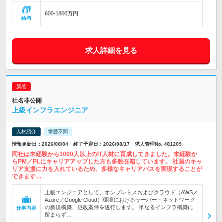
600-1800万円
給与
求人詳細を見る
社名非公開
上級インフラエンジニア
人材紹介
学歴不問
情報更新日：2026/08/04 終了予定日：2026/08/17 求人管理No. 481209
同社は未経験から1000人以上のIT人材に育成してきました。未経験か
らPM／PLにキャリアアップした方も多数在籍しています。 社員のキャ
リア支援に力を入れているため、多様なキャリアパスを実現することが
できます…
上級エンジニアとして、オンプレミスおよびクラウド（AWS／
Azure／Google Cloud）環境におけるサーバー・ネットワーク
の新規構築、更改案件を遂行します。 単なるインフラ構築に
仕事内容
留まらず…