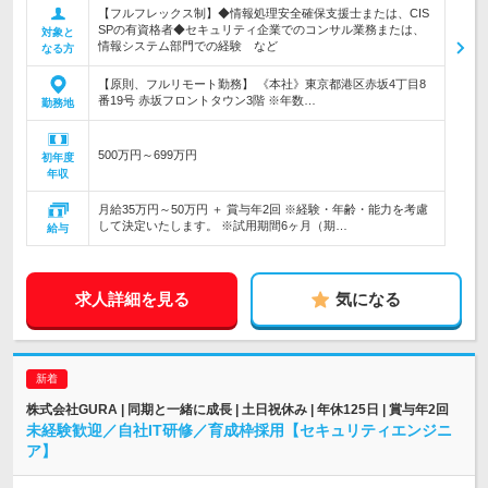
【フルフレックス制】◆情報処理安全確保支援士または、CIS
SPの有資格者◆セキュリティ企業でのコンサル業務または、
対象と
情報システム部門での経験 など
なる方
【原則、フルリモート勤務】 《本社》東京都港区赤坂4丁目8
番19号 赤坂フロントタウン3階 ※年数…
勤務地
500万円～699万円
初年度
年収
月給35万円～50万円 ＋ 賞与年2回 ※経験・年齢・能力を考慮
して決定いたします。 ※試用期間6ヶ月（期…
給与
求人詳細を見る
気になる
株式会社GURA | 同期と一緒に成長 | 土日祝休み | 年休125日 | 賞与年2回
未経験歓迎／自社IT研修／育成枠採用【セキュリティエンジニ
ア】