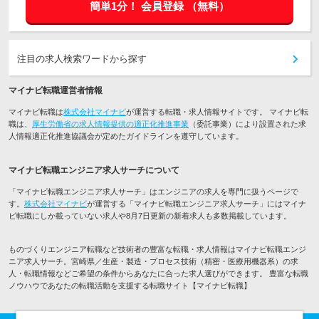
簡単1分！
会員登録
（無料）
注目の求人検索ワードから探す
マイナビ転職運営者情報
マイナビ転職は
株式会社マイナビ
が運営する転職・求人情報サイトです。 マイナビ転
職は、
厚生労働省の求人情報提供の適正化推進事業
（委託事業）により設置された求
人情報適正化推進協議会が定めたガイドラインを遵守しています。
マイナビ転職エンジニア求人サーチについて
「マイナビ転職エンジニア求人サーチ」はエンジニアの求人を専門に扱うページで
す。
株式会社マイナビ
が運営する「マイナビ転職エンジニア求人サーチ」にはマイナ
ビ転職にしか載っていない求人や8月7日更新の新着求人も多数掲載しています。
ものづくりエンジニア転職など技術者の豊富な転職・求人情報はマイナビ転職エンジ
ニア求人サーチ。宮崎県／生産・製造・プロセス技術（精密・医療用機器系）の求
人・転職情報などご希望の条件からあなたに合った求人選びができます。 豊富な転職
ノウハウであなたの転職活動を支援する転職サイト【マイナビ転職】