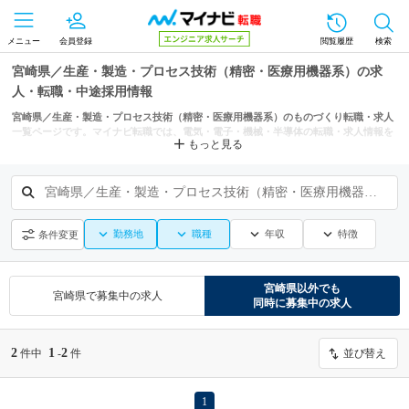
メニュー
会員登録
閲覧履歴
検索
宮崎県／生産・製造・プロセス技術（精密・医療用機器系）の求
人・転職・中途採用情報
宮崎県／生産・製造・プロセス技術（精密・医療用機器系）のものづくり転職・求人
一覧ページです。マイナビ転職では、電気・電子・機械・半導体の転職・求人情報を
もっと見る
宮崎市、都城市などの条件からも探せます。
宮崎県／生産・製造・プロセス技術（精密・医療用機器系）
勤務地
職種
年収
特徴
条件変更
宮崎県
以外でも
宮崎県
で募集中の求人
同時に募集中の求人
2
1
2
件中
-
件
並び替え
1