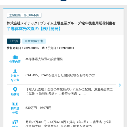
志望動機・自己PR不要
株式会社メイテック | プライム上場企業グループ/定年後雇用延長制度有
半導体露光装置の【設計開発】
正社員
完全週休2日制
情報更新日：2026/08/05 終了予定日：2026/08/31
半導体露光装置の設計開発
仕事内容
CATIAV5、ICADを使用した開発経験をお持ちの方
対象と
なる方
【雇入れ直後】全国の事業所のいずれかに配属。派遣先企業に
て就業 ＜勤務地考慮＞ ご希望を考慮し、ご…
勤務地
530万円～960万円
初年度
年収
月給27万400円～43万4700円＋賞与（年2回）＋諸手当（残業
代全額支給、交通費等） ※経験・能力を考慮の…
給与