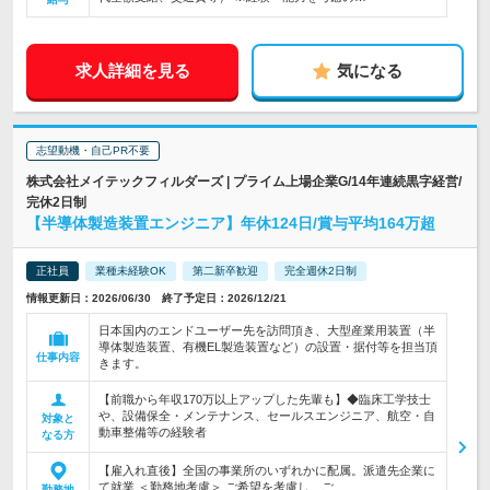
求人詳細を見る
気になる
志望動機・自己PR不要
株式会社メイテックフィルダーズ | プライム上場企業G/14年連続黒字経営/
完休2日制
【半導体製造装置エンジニア】年休124日/賞与平均164万超
正社員
業種未経験OK
第二新卒歓迎
完全週休2日制
情報更新日：2026/06/30 終了予定日：2026/12/21
日本国内のエンドユーザー先を訪問頂き、大型産業用装置（半
導体製造装置、有機EL製造装置など）の設置・据付等を担当頂
仕事内容
きます。
【前職から年収170万以上アップした先輩も】◆臨床工学技士
や、設備保全・メンテナンス、セールスエンジニア、航空・自
対象と
動車整備等の経験者
なる方
【雇入れ直後】全国の事業所のいずれかに配属。派遣先企業に
て就業 ＜勤務地考慮＞ ご希望を考慮し、ご…
勤務地