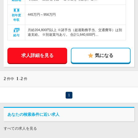
445万円～956万円
初年度
年収
月給204,800円以上 ※諸手当（超過勤務手当、交通費等）は別
途支給。 ※別途賞与あり。 合計1,640,600円…
給与
求人詳細を見る
気になる
2
1
2
件中
-
件
1
あなたの検索条件に近い求人
すべての求人を見る