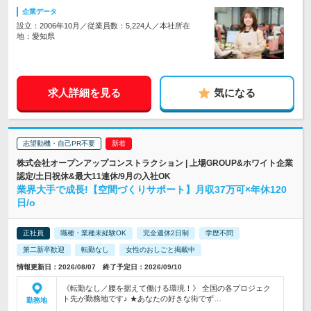
企業データ
設立：2006年10月／従業員数：5,224人／本社所在
地：愛知県
求人詳細を見る
気になる
志望動機・自己PR不要
株式会社オープンアップコンストラクション | 上場GROUP&ホワイト企業
認定/土日祝休&最大11連休/9月の入社OK
業界大手で成長!【空間づくりサポート】月収37万可×年休120
日/o
正社員
職種・業種未経験OK
完全週休2日制
学歴不問
第二新卒歓迎
転勤なし
女性のおしごと掲載中
情報更新日：2026/08/07 終了予定日：2026/09/10
《転勤なし／腰を据えて働ける環境！》 全国の各プロジェク
ト先が勤務地です♪ ★あなたの好きな街でず…
勤務地