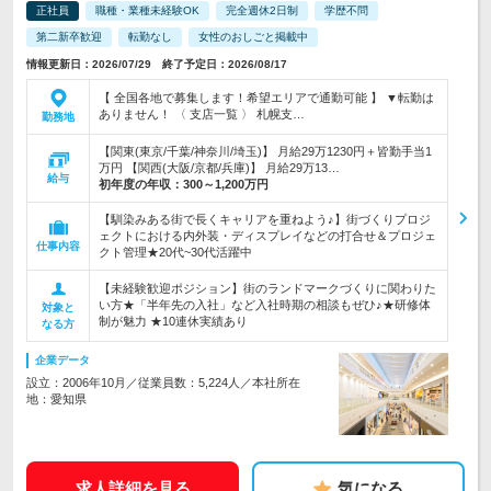
正社員
職種・業種未経験OK
完全週休2日制
学歴不問
第二新卒歓迎
転勤なし
女性のおしごと掲載中
情報更新日：2026/07/29 終了予定日：2026/08/17
【 全国各地で募集します！希望エリアで通勤可能 】 ▼転勤は
ありません！ 〈 支店一覧 〉 札幌支…
勤務地
【関東(東京/千葉/神奈川/埼玉)】 月給29万1230円＋皆勤手当1
万円 【関西(大阪/京都/兵庫)】 月給29万13…
給与
初年度の年収：
300～1,200万円
【馴染みある街で長くキャリアを重ねよう♪】街づくりプロジ
ェクトにおける内外装・ディスプレイなどの打合せ＆プロジェ
仕事内容
クト管理★20代~30代活躍中
【未経験歓迎ポジション】街のランドマークづくりに関わりた
い方★「半年先の入社」など入社時期の相談もぜひ♪★研修体
対象と
制が魅力 ★10連休実績あり
なる方
企業データ
設立：2006年10月／従業員数：5,224人／本社所在
地：愛知県
求人詳細を見る
気になる