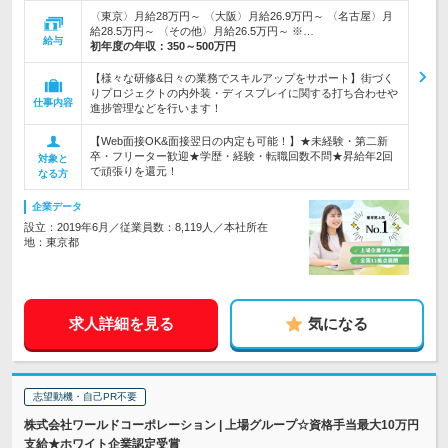
〈東京〉月給28万円～ 〈大阪〉月給26.9万円～ 〈名古屋〉月
給28.5万円～ 〈その他〉月給26.5万円～ ※…
給与
初年度の年収：
350～500万円
【様々な研修&日々の業務でスキルアップをサポート】街づく
りプロジェクトの内外装・ディスプレイに関する打ち合わせや
仕事内容
進捗管理などを行います！
【Web面接OK&面接翌日の内定も可能！】★未経験・第二新
卒・フリーター歓迎★学歴・経験・転職回数不問★昇給年2回
対象と
で頑張りを還元！
なる方
企業データ
設立：2019年6月／従業員数：8,119人／本社所在
地：東京都
求人詳細を見る
気になる
志望動機・自己PR不要
株式会社ワールドコーポレーション | 上場グループ☆資格手当最大10万円
支給★ホワイト企業認定受賞