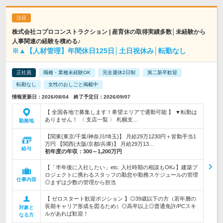
株式会社コプロコンストラクション | 産育休の取得実績多数│未経験から
人事関連の経験を積める♪
※▲【人材管理】年間休日125日│土日祝休み│転勤なし
正社員
職種・業種未経験OK
完全週休2日制
第二新卒歓迎
転勤なし
女性のおしごと掲載中
情報更新日：2026/08/04 終了予定日：2026/09/07
【 全国各地で募集します！希望エリアで通勤可能 】 ▼転勤は
ありません！ 〈 支店一覧 〉 札幌支…
勤務地
【関東(東京/千葉/神奈川/埼玉)】 月給29万1230円＋皆勤手当1
万円 【関西(大阪/京都/兵庫)】 月給29万13…
給与
初年度の年収：
300～1,200万円
【「半年後に入社したい」etc. 入社時期の相談もOK♪】建築プ
ロジェクトに携わるスタッフの勤怠や勤務スケジュールの管理
仕事内容
◎まずは少数の管理から担当
【 ゼロスタート歓迎ポジション 】◎39歳以下の方（若年層の
長期キャリア形成を図るため）◎高卒以上◎普通免許/PCスキ
対象と
ルがあれば歓迎！
なる方