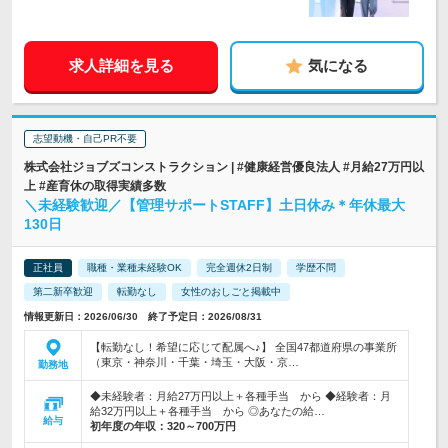
求人詳細を見る
気になる
志望動機・自己PR不要
株式会社ジョブズコンストラクション | #健康経営優良法人 #月給27万円以
上 #産育休の取得実績多数
＼未経験歓迎／【管理サポートSTAFF】土日休み＊年休最大
130日
正社員
職種・業種未経験OK
完全週休2日制
学歴不問
第二新卒歓迎
転勤なし
女性のおしごと掲載中
情報更新日：2026/06/30 終了予定日：2026/08/31
【転勤なし！希望に応じて配属へ♪】 全国47都道府県の事業所
（東京・神奈川・千葉・埼玉・大阪・京…
勤務地
◆未経験者：月給27万円以上＋各種手当 から ◆経験者：月
給32万円以上＋各種手当 から ◎あなたの給…
給与
初年度の年収：
320～700万円