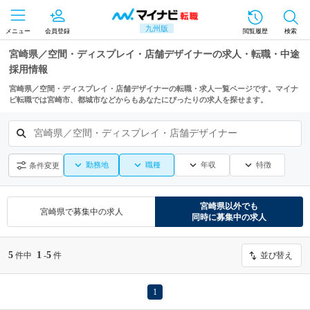
九州版
メニュー
会員登録
閲覧履歴
検索
宮崎県／空間・ディスプレイ・店舗デザイナーの求人・転職・中途
採用情報
宮崎県／空間・ディスプレイ・店舗デザイナーの転職・求人一覧ページです。マイナ
ビ転職では宮崎市、都城市などからもあなたにぴったりの求人を探せます。
宮崎県／空間・ディスプレイ・店舗デザイナー
勤務地
職種
年収
特徴
条件変更
宮崎県
以外でも
宮崎県
で募集中の求人
同時に募集中の求人
5
1
5
件中
-
件
並び替え
1