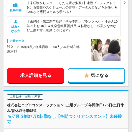
【未経験からスタートした先輩が多数♪】建設プロジェクトに
おける書類やスケジュールの管理・データ入力などをお任せ★
仕事内容
CADなど専門スキルも学べる！
【未経験・第二新卒歓迎／学歴不問／ブランクあり・社会人10
年以上もOK】★完全意欲重視採用 ★転勤なし・残業少なめな
対象と
ど…働き方も相談に応じます♪
なる方
企業データ
設立：2015年4月／従業員数：200人／本社所在地：
東京都
求人詳細を見る
気になる
志望動機・自己PR不要
株式会社コプロコンストラクション | 上場グループ/年間休日125日/土日休
み/育休取得率98%
※▽月収例37万&転勤なし【空間づくりアシスタント】未経験
可