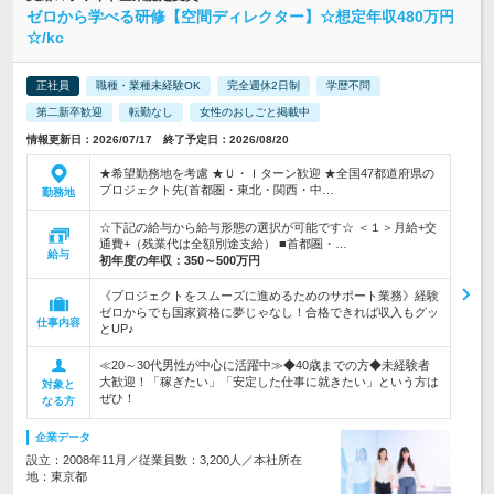
ゼロから学べる研修【空間ディレクター】☆想定年収480万円
☆/kc
正社員
職種・業種未経験OK
完全週休2日制
学歴不問
第二新卒歓迎
転勤なし
女性のおしごと掲載中
情報更新日：2026/07/17 終了予定日：2026/08/20
★希望勤務地を考慮 ★Ｕ・Ｉターン歓迎 ★全国47都道府県の
プロジェクト先(首都圏・東北・関西・中…
勤務地
☆下記の給与から給与形態の選択が可能です☆ ＜１＞月給+交
通費+（残業代は全額別途支給） ■首都圏・…
給与
初年度の年収：
350～500万円
《プロジェクトをスムーズに進めるためのサポート業務》経験
ゼロからでも国家資格に夢じゃなし！合格できれば収入もグッ
仕事内容
とUP♪
≪20～30代男性が中心に活躍中≫◆40歳までの方◆未経験者
大歓迎！「稼ぎたい」「安定した仕事に就きたい」という方は
対象と
ぜひ！
なる方
企業データ
設立：2008年11月／従業員数：3,200人／本社所在
地：東京都