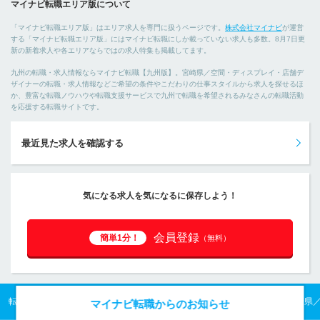
マイナビ転職エリア版について
「マイナビ転職エリア版」はエリア求人を専門に扱うページです。
株式会社マイナビ
が運営
する「マイナビ転職エリア版」にはマイナビ転職にしか載っていない求人も多数。8月7日更
新の新着求人や各エリアならではの求人特集も掲載してます。
九州の転職・求人情報ならマイナビ転職【九州版】。宮崎県／空間・ディスプレイ・店舗デ
ザイナーの転職・求人情報などご希望の条件やこだわりの仕事スタイルから求人を探せるほ
か、豊富な転職ノウハウや転職支援サービスで九州で転職を希望されるみなさんの転職活動
を応援する転職サイトです。
最近見た求人を確認する
気になる求人を気になるに保存しよう！
会員登録
簡単1分！
（無料）
転職TOP
九州の転職・求人情報TOP
宮崎県の転職・求人情報TOP
宮崎県
マイナビ転職からのお知らせ