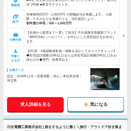
■本社 埼玉県川口市東川口3-7-33 コットンキャンディー東川口
1F 3号棟 ■東京サテライトオ…
勤務地
年俸制550万円～1,000万円 ※前職給与を考慮します。 ※経
験・スキルなどを考慮のうえ、当社規定により…
給与
初年度の年収：
550～1,000万円
【企画から監理まで一貫して担当】中大規模木造建築ブランド
『BERCEAU（ベルソー）』を中心とした意匠設計をお任せし
仕事内容
ます。
【RC造・S造経験者歓迎／経験を活かしてキャリアチェンジ】
◆住宅設計経験(10年以上)または非住宅設計経験(5年以上)をお
対象と
持ちの方◆専門・高専卒以上
なる方
企業データ
設立：2018年11月／従業員数：28人／本社所在地：
埼玉県
求人詳細を見る
気になる
日生電機工業株式会社 | 旅をするように働く＼旅行・アウトドア好き集ま