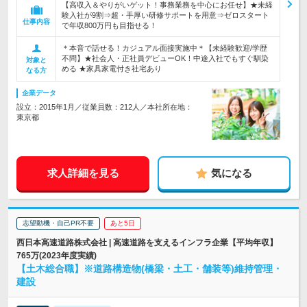
【高収入＆やりがいゲット！事務業務を中心にお任せ】★未経
験入社が9割⇒超・手厚い研修サポートを用意⇒ゼロスタート
仕事内容
で年収800万円も目指せる！
＊本音で話せる！カジュアル面接実施中＊【未経験歓迎/学歴
不問】★社会人・正社員デビューOK！中途入社でもすぐ馴染
対象と
める ★家具家電付き社宅あり
なる方
企業データ
設立：2015年1月／従業員数：212人／本社所在地：
東京都
求人詳細を見る
気になる
志望動機・自己PR不要
あと5日
西日本高速道路株式会社 | 高速道路を支えるインフラ企業【平均年収】
765万(2023年度実績)
【土木総合職】※道路構造物(橋梁・土工・舗装等)維持管理・
建設