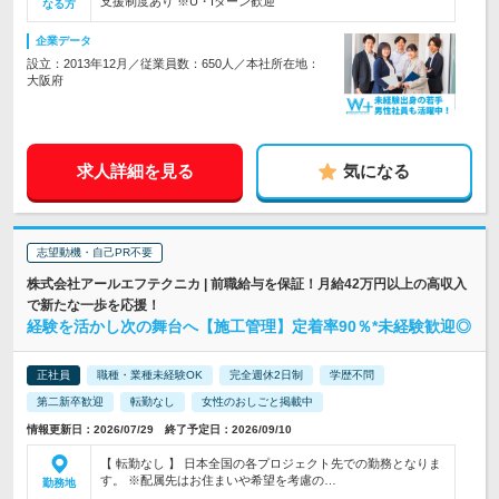
支援制度あり ※U・Iターン歓迎
なる方
企業データ
設立：2013年12月／従業員数：650人／本社所在地：
大阪府
求人詳細を見る
気になる
志望動機・自己PR不要
株式会社アールエフテクニカ | 前職給与を保証！月給42万円以上の高収入
で新たな一歩を応援！
経験を活かし次の舞台へ【施工管理】定着率90％*未経験歓迎◎
正社員
職種・業種未経験OK
完全週休2日制
学歴不問
第二新卒歓迎
転勤なし
女性のおしごと掲載中
情報更新日：2026/07/29 終了予定日：2026/09/10
【 転勤なし 】 日本全国の各プロジェクト先での勤務となりま
す。 ※配属先はお住まいや希望を考慮の…
勤務地