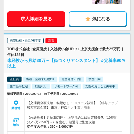
求人詳細を見る
気になる
志望動機・自己PR不要
TOEI株式会社 | 全員面接｜入社祝い金UP中＋上京支援金で最大25万円｜
年休125日
未経験から月給30万～【街づくりアシスタント】☆定着率90％
以上
正社員
職種・業種未経験OK
完全週休2日制
学歴不問
第二新卒歓迎
転勤なし
リモートワーク可
女性のおしごと掲載中
情報更新日：2026/07/22 終了予定日：2026/09/03
【交通費全額支給・転勤なし・ＵIターン歓迎】 【給与アップ
努力宣言企業】 東京／神奈川／千葉／埼玉…
勤務地
【未経験者】月給30万円～ 上記月給には固定残業代（10時間
分／2万2250円～）を含む。超過分は別途支給…
給与
初年度の年収：
360～1,000万円