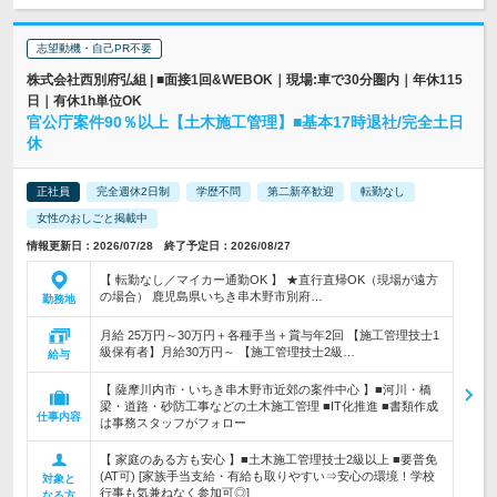
志望動機・自己PR不要
株式会社西別府弘組 | ■面接1回&WEBOK｜現場:車で30分圏内｜年休115
日｜有休1h単位OK
官公庁案件90％以上【土木施工管理】■基本17時退社/完全土日
休
正社員
完全週休2日制
学歴不問
第二新卒歓迎
転勤なし
女性のおしごと掲載中
情報更新日：2026/07/28 終了予定日：2026/08/27
【 転勤なし／マイカー通勤OK 】 ★直行直帰OK（現場が遠方
の場合） 鹿児島県いちき串木野市別府…
勤務地
月給 25万円～30万円＋各種手当＋賞与年2回 【施工管理技士1
級保有者】月給30万円～ 【施工管理技士2級…
給与
【 薩摩川内市・いちき串木野市近郊の案件中心 】■河川・橋
梁・道路・砂防工事などの土木施工管理 ■IT化推進 ■書類作成
仕事内容
は事務スタッフがフォロー
【 家庭のある方も安心 】■土木施工管理技士2級以上 ■要普免
(AT可) [家族手当支給・有給も取りやすい⇒安心の環境！学校
対象と
行事も気兼ねなく参加可◎]
なる方