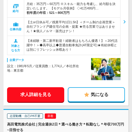
月給：35万円～60万円 ※スキル・能力を考慮し、給与額を決
定いたします。 【モデル月収例】 ◇41万495円…
給与
初年度の年収：
521～800万円
【土or日休み可／残業平均1日1.5h】＜チーム制の企画営業＞
自社ブランド戸建住宅の企画・提案 ★売る営業ではありませ
仕事内容
ん！★個人ノルマ・販売はナシ！
【未経験・第二新卒歓迎！経験者はもちろん優遇！】＜20代活
躍中！＞◆高卒以上◆普通自動車免許(AT限定可)★有給休暇と
対象と
は別にリフレッシュ休暇あり！
なる方
企業データ
設立：1981年5月／従業員数：1,774人／本社所在
地：東京都
求人詳細を見る
気になる
志望動機・自己PR不要
高田電気株式会社 | 完全週休2日＊選べる働き方＊転勤なし＊年収700万円
~目指せる