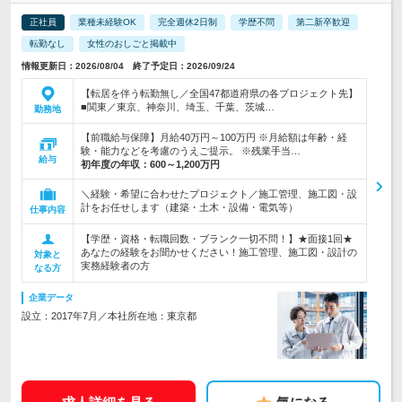
正社員
業種未経験OK
完全週休2日制
学歴不問
第二新卒歓迎
転勤なし
女性のおしごと掲載中
情報更新日：2026/08/04 終了予定日：2026/09/24
【転居を伴う転勤無し／全国47都道府県の各プロジェクト先】
■関東／東京、神奈川、埼玉、千葉、茨城…
勤務地
【前職給与保障】月給40万円～100万円 ※月給額は年齢・経
験・能力などを考慮のうえご提示。 ※残業手当…
給与
初年度の年収：
600～1,200万円
＼経験・希望に合わせたプロジェクト／施工管理、施工図・設
計をお任せします（建築・土木・設備・電気等）
仕事内容
【学歴・資格・転職回数・ブランク一切不問！】★面接1回★
あなたの経験をお聞かせください！施工管理、施工図・設計の
対象と
実務経験者の方
なる方
企業データ
設立：2017年7月／本社所在地：東京都