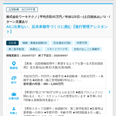
志望動機・自己PR不要
株式会社ワーキテクノ | 平均月収45万円／年休125日～(土日祝休み)／U・I
ターン支援あり
AIに出来ない、近未来都市づくりに挑む【進行管理アシスタン
ト】
正社員
職種・業種未経験OK
完全週休2日制
学歴不問
第二新卒歓迎
転勤なし
リモートワーク可
女性のおしごと掲載中
情報更新日：2026/07/27 終了予定日：2026/09/07
【東海・北陸積極採用中｜希望するエリアを選べる大型全国採
用】 名古屋/仙台/東京/大阪/広島/福岡…
勤務地
月給32万円～70万円＋各種手当 ■未経験者：月給32万円～＋各
種手当 ■経験者（施工管理経験2年以上）：…
給与
初年度の年収：
380～1,000万円
【希望の"収入"や"休日"が叶えられる◎】■建設プロジェクトに
関わる人・モノ・スケジュールの管理を行います ★手厚いOJ
仕事内容
T研修＆資格取得支援あり！
【男性スタッフ活躍中｜未経験OK・第二新卒歓迎】■定着率は
業界随一の95％ ■学歴不問・年齢不問 ★WEB面接＆引っ越し
対象と