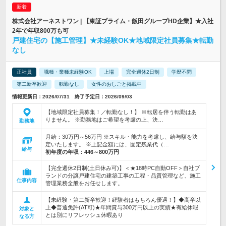
株式会社アーネストワン | 【東証プライム・飯田グループHD企業】★入社
2年で年収800万も可
戸建住宅の【施工管理】★未経験OK★地域限定社員募集★転勤
なし
正社員
職種・業種未経験OK
上場
完全週休2日制
学歴不問
第二新卒歓迎
転勤なし
女性のおしごと掲載中
情報更新日：2026/07/31 終了予定日：2026/09/03
【地域限定社員募集！／転勤なし！】 ※転居を伴う転勤はあ
りません。 ※勤務地はご希望を考慮の上、決…
勤務地
月給：30万円～56万円 ※スキル・能力を考慮し、給与額を決
定いたします。 ※上記金額には、固定残業代（…
給与
初年度の年収：
446～800万円
【完全週休2日制(土日休み可)】＜★18時PC自動OFF＞自社ブ
ランドの分譲戸建住宅の建築工事の工程・品質管理など、施工
仕事内容
管理業務全般をお任せします。
【未経験・第二新卒歓迎！経験者はもちろん優遇！】◆高卒以
上◆普通免許(AT可)★年間賞与300万円以上の実績★有給休暇
対象と
とは別にリフレッシュ休暇あり
なる方