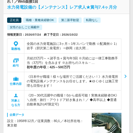
れ！／Web面接1回
水力発電設備の【メンテナンス】レア求人★賞与7.4ヶ月分
正社員
職種・業種未経験OK
第二新卒歓迎
転勤なし
女性のおしごと掲載中
情報更新日：2026/07/24 終了予定日：2026/10/22
全国の水力発電施設に3ヶ月～1年スパンで勤務 ☆配属例☆ 1）
岩手（胆沢第二発電所）⇒静岡（佐久間…
勤務地
月給23万円～＋諸手当＋賞与年3回 ※月給には一律工事勤務手
当（3万円）を含みます ※お持ちのスキル・…
給与
初年度の年収：
425～500万円
《日本中が職場！様々な場所でご活躍ください！》水力発電所
の電気設備メンテナンスをお任せします。★ゆくゆくは施工管
仕事内容
理も目指せます！
《20～30代活躍中の職場！0から成長可能！実務未経験者OK》
＼自然・旅行・アウトドア好き集まれ！／ ◆高卒以上 ◆普通
対象と
自動車免許(AT限定可)
なる方
企業データ
設立：1958年12月／従業員数：80人／本社所在地：
東京都