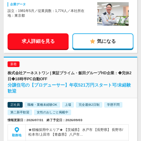
企業データ
設立：1981年5月／従業員数：1,774人／本社所在
地：東京都
求人詳細を見る
気になる
株式会社アーネストワン | 東証プライム・飯田グループHD企業：◆完休2
日◆18時半PC自動OFF
分譲住宅の【プロデューサー】年収521万円スタート可/未経験
歓迎
正社員
職種・業種未経験OK
上場
完全週休2日制
学歴不問
第二新卒歓迎
女性のおしごと掲載中
情報更新日：2026/07/31 終了予定日：2026/09/03
★積極採用中エリア★ 【茨城県】 水戸市 【長野県】 長野市/
松本市/上田市 【青森県】 八戸市…
勤務地