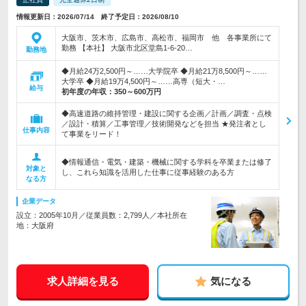
情報更新日：2026/07/14 終了予定日：2026/08/10
大阪市、茨木市、広島市、高松市、福岡市 他 各事業所にて
勤務 【本社】 大阪市北区堂島1-6-20…
勤務地
◆月給24万2,500円～……大学院卒 ◆月給21万8,500円～……
大学卒 ◆月給19万4,500円～……高専（短大・…
給与
初年度の年収：
350～600万円
◆高速道路の維持管理・建設に関する企画／計画／調査・点検
／設計・積算／工事管理／技術開発などを担当 ★発注者とし
仕事内容
て事業をリード！
◆情報通信・電気・建築・機械に関する学科を卒業または修了
対象と
し、これら知識を活用した仕事に従事経験のある方
なる方
企業データ
設立：2005年10月／従業員数：2,799人／本社所在
地：大阪府
求人詳細を見る
気になる