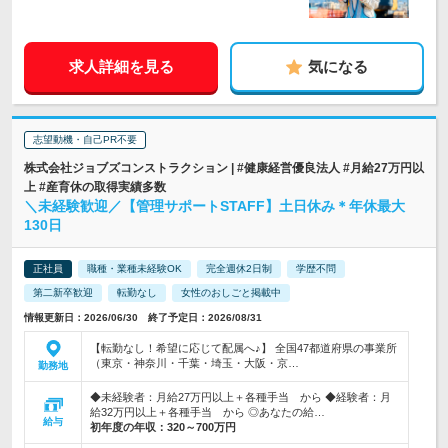
求人詳細を見る
気になる
志望動機・自己PR不要
株式会社ジョブズコンストラクション | #健康経営優良法人 #月給27万円以
上 #産育休の取得実績多数
＼未経験歓迎／【管理サポートSTAFF】土日休み＊年休最大
130日
正社員
職種・業種未経験OK
完全週休2日制
学歴不問
第二新卒歓迎
転勤なし
女性のおしごと掲載中
情報更新日：2026/06/30 終了予定日：2026/08/31
【転勤なし！希望に応じて配属へ♪】 全国47都道府県の事業所
（東京・神奈川・千葉・埼玉・大阪・京…
勤務地
◆未経験者：月給27万円以上＋各種手当 から ◆経験者：月
給32万円以上＋各種手当 から ◎あなたの給…
給与
初年度の年収：
320～700万円