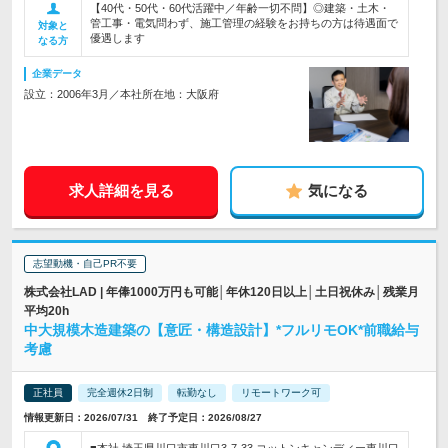
【40代・50代・60代活躍中／年齢一切不問】◎建築・土木・
管工事・電気問わず、施工管理の経験をお持ちの方は待遇面で
対象と
優遇します
なる方
企業データ
設立：2006年3月／本社所在地：大阪府
求人詳細を見る
気になる
志望動機・自己PR不要
株式会社LAD | 年俸1000万円も可能│年休120日以上│土日祝休み│残業月
平均20h
中大規模木造建築の【意匠・構造設計】*フルリモOK*前職給与
考慮
正社員
完全週休2日制
転勤なし
リモートワーク可
情報更新日：2026/07/31 終了予定日：2026/08/27