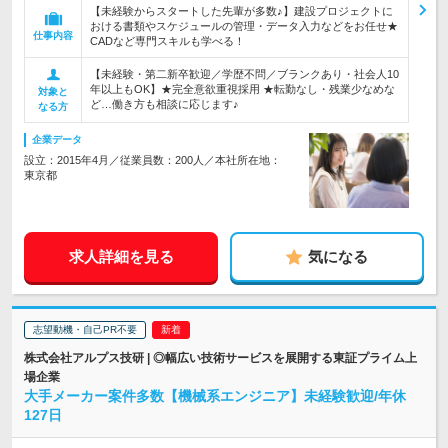
【未経験からスタートした先輩が多数♪】建設プロジェクトに
おける書類やスケジュールの管理・データ入力などをお任せ★
仕事内容
CADなど専門スキルも学べる！
【未経験・第二新卒歓迎／学歴不問／ブランクあり・社会人10
年以上もOK】★完全意欲重視採用 ★転勤なし・残業少なめな
対象と
ど…働き方も相談に応じます♪
なる方
企業データ
設立：2015年4月／従業員数：200人／本社所在地：
東京都
求人詳細を見る
気になる
志望動機・自己PR不要
株式会社アルプス技研 | ◎幅広い技術サービスを展開する東証プライム上
場企業
大手メーカー案件多数【機械系エンジニア】未経験歓迎/年休
127日