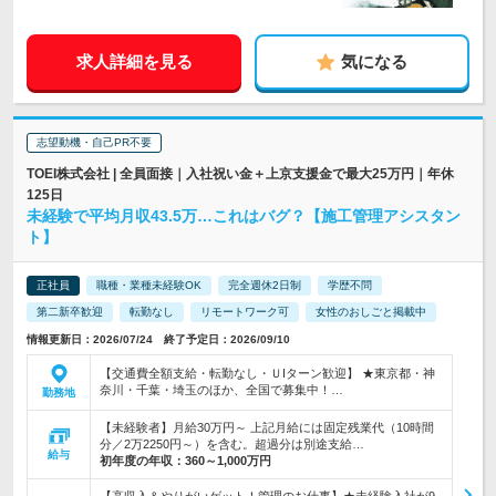
求人詳細を見る
気になる
志望動機・自己PR不要
TOEI株式会社 | 全員面接｜入社祝い金＋上京支援金で最大25万円｜年休
125日
未経験で平均月収43.5万…これはバグ？【施工管理アシスタン
ト】
正社員
職種・業種未経験OK
完全週休2日制
学歴不問
第二新卒歓迎
転勤なし
リモートワーク可
女性のおしごと掲載中
情報更新日：2026/07/24 終了予定日：2026/09/10
【交通費全額支給・転勤なし・ＵIターン歓迎】 ★東京都・神
奈川・千葉・埼玉のほか、全国で募集中！…
勤務地
【未経験者】月給30万円～ 上記月給には固定残業代（10時間
分／2万2250円～）を含む。超過分は別途支給…
給与
初年度の年収：
360～1,000万円