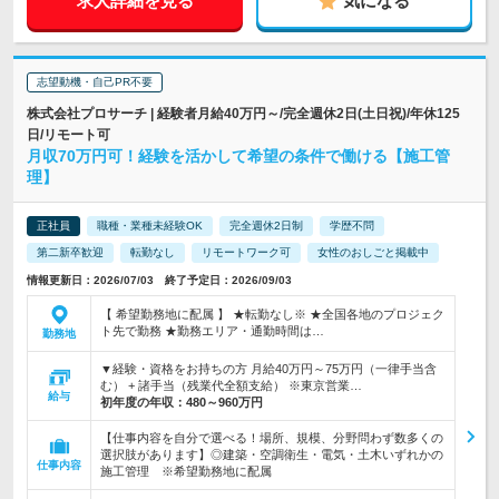
求人詳細を見る
気になる
志望動機・自己PR不要
株式会社プロサーチ | 経験者月給40万円～/完全週休2日(土日祝)/年休125
日/リモート可
月収70万円可！経験を活かして希望の条件で働ける【施工管
理】
正社員
職種・業種未経験OK
完全週休2日制
学歴不問
第二新卒歓迎
転勤なし
リモートワーク可
女性のおしごと掲載中
情報更新日：2026/07/03 終了予定日：2026/09/03
【 希望勤務地に配属 】 ★転勤なし※ ★全国各地のプロジェク
ト先で勤務 ★勤務エリア・通勤時間は…
勤務地
▼経験・資格をお持ちの方 月給40万円～75万円（一律手当含
む） + 諸手当（残業代全額支給） ※東京営業…
給与
初年度の年収：
480～960万円
【仕事内容を自分で選べる！場所、規模、分野問わず数多くの
選択肢があります】◎建築・空調衛生・電気・土木いずれかの
仕事内容
施工管理 ※希望勤務地に配属