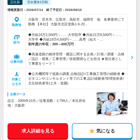
正社員
完全週休2日制
情報更新日：2026/07/14 終了予定日：2026/08/10
大阪市、茨木市、広島市、高松市、福岡市 他 各事業所にて
勤務 【本社】 大阪市北区堂島1-6-20…
勤務地
◆月給24万2,500円～……大学院卒 ◆月給21万8,500円～……
大学卒 ◆月給19万4,500円～……高専（短大・…
給与
初年度の年収：
300～600万円
◆高速道路の維持管理・建設に関する企画／計画／調査・点検
／設計・積算／工事管理／技術開発などを担当 ★発注者とし
仕事内容
て事業をリード！
◆公共機関等で道路の調査,点検/設計/工事施工管理の経験者 ◆
ゼネコンやコンサルタント等での工事,設計経験者/管理技術者/
対象と
主任技術者等(土木・造園)
なる方
企業データ
設立：2005年10月／従業員数：2,799人／本社所在
地：大阪府
求人詳細を見る
気になる