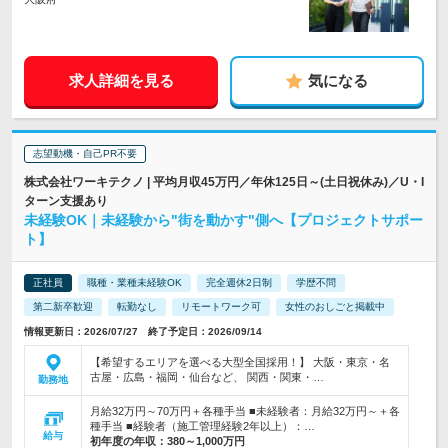
求人詳細を見る
気になる
志望動機・自己PR不要
株式会社ワーキテクノ | 平均月収45万円／年休125日～(土日祝休み)／U・I
ターン支援あり
未経験OK｜未経験から"街を動かす"側へ【プロジェクトサポー
ト】
正社員
職種・業種未経験OK
完全週休2日制
学歴不問
第二新卒歓迎
転勤なし
リモートワーク可
女性のおしごと掲載中
情報更新日：2026/07/27 終了予定日：2026/09/14
【希望するエリアを選べる大型全国採用！】 大阪・東京・名
古屋・広島・福岡・仙台など、 関西・関東・…
勤務地
月給32万円～70万円＋各種手当 ■未経験者：月給32万円～＋各
種手当 ■経験者（施工管理経験2年以上）：…
給与
初年度の年収：
380～1,000万円