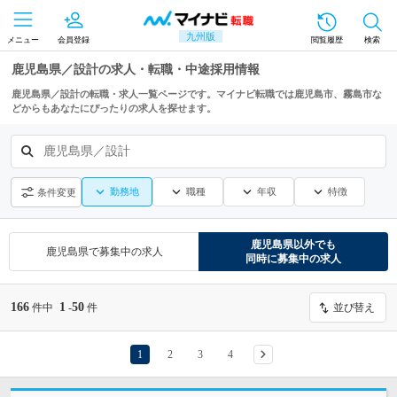
九州版
メニュー
会員登録
閲覧履歴
検索
鹿児島県／設計の求人・転職・中途採用情報
鹿児島県／設計の転職・求人一覧ページです。マイナビ転職では鹿児島市、霧島市な
どからもあなたにぴったりの求人を探せます。
鹿児島県／設計
勤務地
職種
年収
特徴
条件変更
鹿児島県
以外でも
鹿児島県
で募集中の求人
同時に募集中の求人
166
1
50
件中
-
件
並び替え
1
2
3
4