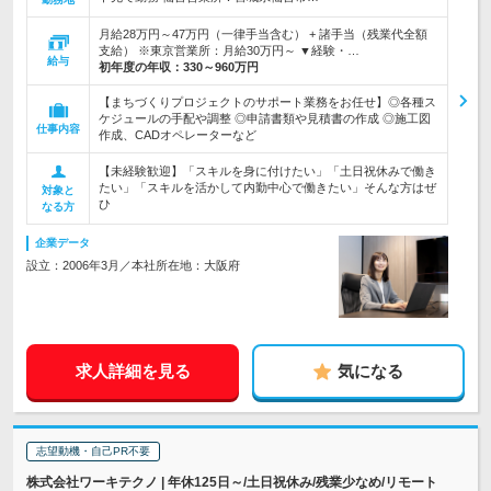
月給28万円～47万円（一律手当含む） + 諸手当（残業代全額
支給） ※東京営業所：月給30万円～ ▼経験・…
給与
初年度の年収：
330～960万円
【まちづくりプロジェクトのサポート業務をお任せ】◎各種ス
ケジュールの手配や調整 ◎申請書類や見積書の作成 ◎施工図
仕事内容
作成、CADオペレーターなど
【未経験歓迎】「スキルを身に付けたい」「土日祝休みで働き
たい」「スキルを活かして内勤中心で働きたい」そんな方はぜ
対象と
ひ
なる方
企業データ
設立：2006年3月／本社所在地：大阪府
求人詳細を見る
気になる
志望動機・自己PR不要
株式会社ワーキテクノ | 年休125日～/土日祝休み/残業少なめ/リモート