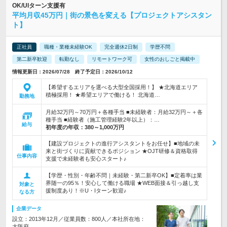
OK/UIターン支援有
平均月収45万円｜街の景色を変える【プロジェクトアシスタン
ト】
正社員
職種・業種未経験OK
完全週休2日制
学歴不問
第二新卒歓迎
転勤なし
リモートワーク可
女性のおしごと掲載中
情報更新日：2026/07/28 終了予定日：2026/10/12
【希望するエリアを選べる大型全国採用！】 ★北海道エリア
積極採用！ ★希望エリアで働ける！ 北海道…
勤務地
月給32万円～70万円＋各種手当 ■未経験者：月給32万円～＋各
種手当 ■経験者（施工管理経験2年以上）：…
給与
初年度の年収：
380～1,000万円
【建設プロジェクトの進行アシスタントをお任せ】■地域の未
来と街づくりに貢献できるポジション ★OJT研修＆資格取得
仕事内容
支援で未経験者も安心スタート♪
【学歴・性別・年齢不問｜未経験・第二新卒OK】■定着率は業
界随一の95％！安心して働ける職場 ★WEB面接＆引っ越し支
対象と
援制度あり！※U・Iターン歓迎♪
なる方
企業データ
設立：2013年12月／従業員数：800人／本社所在地：
大阪府