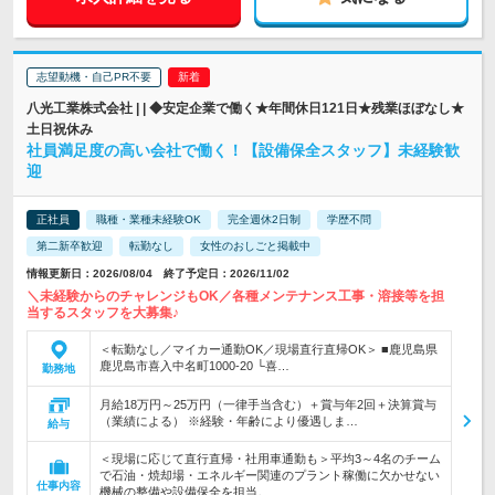
志望動機・自己PR不要
八光工業株式会社 | | ◆安定企業で働く★年間休日121日★残業ほぼなし★
土日祝休み
社員満足度の高い会社で働く！【設備保全スタッフ】未経験歓
迎
正社員
職種・業種未経験OK
完全週休2日制
学歴不問
第二新卒歓迎
転勤なし
女性のおしごと掲載中
情報更新日：2026/08/04 終了予定日：2026/11/02
＼未経験からのチャレンジもOK／各種メンテナンス工事・溶接等を担
当するスタッフを大募集♪
＜転勤なし／マイカー通勤OK／現場直行直帰OK＞ ■鹿児島県
鹿児島市喜入中名町1000-20 └喜…
勤務地
月給18万円～25万円（一律手当含む）＋賞与年2回＋決算賞与
（業績による） ※経験・年齢により優遇しま…
給与
＜現場に応じて直行直帰・社用車通勤も＞平均3～4名のチーム
で石油・焼却場・エネルギー関連のプラント稼働に欠かせない
仕事内容
機械の整備や設備保全を担当。