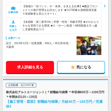
【地域の「街づくり」や「未来」を支える仕事】■建設プロジ
ェクトの進行管理をお任せします ★OJT研修＆資格取得支援
仕事内容
で未経験者も安心スタート♪
【未経験・第二新卒OK｜学歴・性別・年齢不問】■ゼロからス
キルを習得できる環境 ★U・Iターン歓迎！WEB面接＆引っ越
対象と
し支援制度あり◎
なる方
企業データ
設立：2013年12月／従業員数：650人／本社所在地：
大阪府
求人詳細を見る
気になる
志望動機・自己PR不要
株式会社アルトエージェント | ＊前職給与保障 ＊年収例600万～1200万円
＊年間休日125～135日
【施工管理・図面】前職給与保障／月給40万～100万円／完週
休2