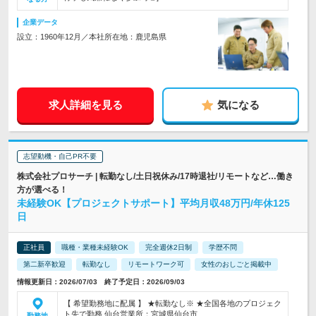
企業データ
設立：1960年12月／本社所在地：鹿児島県
求人詳細を見る
気になる
志望動機・自己PR不要
株式会社プロサーチ | 転勤なし/土日祝休み/17時退社/リモートなど…働き
方が選べる！
未経験OK【プロジェクトサポート】平均月収48万円/年休125
日
正社員
職種・業種未経験OK
完全週休2日制
学歴不問
第二新卒歓迎
転勤なし
リモートワーク可
女性のおしごと掲載中
情報更新日：2026/07/03 終了予定日：2026/09/03
【 希望勤務地に配属 】 ★転勤なし※ ★全国各地のプロジェク
ト先で勤務 仙台営業所：宮城県仙台市…
勤務地