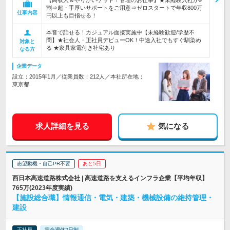
【高収入＆やりがいゲット！管理のお仕事】★未経験入社が9
割⇒超・手厚いサポートをご用意⇒ゼロスタートで年収800万
仕事内容
円以上も目指せる！
本音で話せる！カジュアル面接実施中【未経験歓迎/学歴不
問】★社会人・正社員デビューOK！中途入社でもすぐ馴染め
対象と
る ★家具家電付き社宅あり
なる方
企業データ
設立：2015年1月／従業員数：212人／本社所在地：
東京都
求人詳細を見る
気になる
志望動機・自己PR不要
あと5日
西日本高速道路株式会社 | 高速道路を支えるインフラ企業【平均年収】
765万(2023年度実績)
【施設総合職】情報通信・電気・建築・機械設備の維持管理・
建設
正社員
完全週休2日制