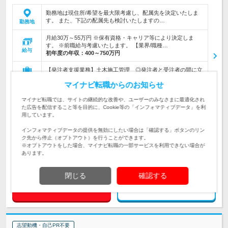
勤務地は現住所/希望を最大限考慮し、配属先を決定いたしま
す。 また、下記の配属先も検討いたしますの…
勤務地
月給30万～55万円 ※保有資格・キャリア等により決定しま
す。 ※前職給与考慮いたします。 【業界/職種…
給与
初年度の年収：
400～750万円
【発注者支援業務】土木施工管理 ◎発注者と受注者の間に立
った総合マネジメント
仕事内容
マイナビ転職からのお知らせ
業界・職種未経験/ブランクOKです【歓迎】二級土木施工管理
マイナビ転職では、サイトの継続的な改善や、ユーザーのみなさまに最適化され
対象と
技士以上をお持ちの方
た広告を配信すること等を目的に、Cookie等の「インフォマティブデータ」を利
なる方
用しています。
企業データ
インフォマティブデータの提供を無効にしたい場合は「確認する」ボタンのリン
ク先から停止（オプトアウト）を行うことができます。
設立：1993年2月／従業員数：14人／本社所在地：東
※オプトアウトをした場合、マイナビ転職の一部サービスを利用できない場合が
京都
あります。
閉じる
確認する
求人詳細を見る
気になる
志望動機・自己PR不要