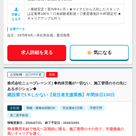
＜業績安定！賞与年4ヶ月＞★マイナビから入社したスタッフ
は定着率100％！◎未経験者歓迎！◎要普通免許※AT限定可 ★
対象と
キャリアアップも叶う
なる方
企業データ
設立：1975年9月／本社所在地：鹿児島県
求人詳細を見る
気になる
志望動機・自己PR不要
株式会社ニューブレーンズ | ◆肉体労働が一切ない、施工管理のその先に
あるポジション◆
建設業で1％しかない【発注者支援業務】年間休日130日
正社員
職種・業種未経験OK
完全週休2日制
学歴不問
第二新卒歓迎
情報更新日：2026/07/31 終了予定日：2026/10/01
帰省費用支給で地元へ定期的に帰る。施工管理のその先で、市場価値の
高いキャリアを築く。