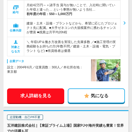
月給42万円～＋諸手当 賞与が無いことで、入社時に聞いてい
た年収と違った… という事態が無いよう当社…
給与
初年度の年収：
550～1,000万円
建築・土木・設備・プラントなどから、希望に応じたプロジェ
クト先に配属。■大手ゼネコンの大規模案件に携わるチャンス
仕事内容
が豊富 ■残業は月平均20h程
＼ 年収UP＆働き方改善を実現した先輩多数 ／■施工管理の実
務経験をお持ちの方(年数不問／建築・土木・設備・電気・プ
対象と
ラント など) ■有資格者は優遇
なる方
企業データ
設立：2004年6月／従業員数：300人／本社所在地：
東京都
求人詳細を見る
気になる
志望動機・自己PR不要
五洋建設株式会社 | 【東証プライム上場】国家PJや海外実績も豊富！世界
での活躍も可