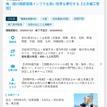
海・陸の国家規模インフラを担い世界を牽引する【土木施工管
理】
正社員
職種未経験OK
上場
完全週休2日制
学歴不問
第二新卒歓迎
女性のおしごと掲載中
情報更新日：2026/07/10 終了予定日：2026/09/10
本社(東京)もしくは全国（北海道、関東、東北、北陸、東海、
関西、中国、四国、九州、沖縄諸島）の工事…
勤務地
月給45万円以上＋各種手当＋賞与年2回 ※経験・能力等を考慮
のうえ、当社規定により決定します。 ※上記…
給与
初年度の年収：
600～1,170万円
【1件50億円超・工期数年のスケール感】海・陸・海外・洋上
風力――。4つのフィールドから経験や専門性に応じて担当を
仕事内容
決定します★チームで対応
【前職年収＋α考慮】一級土木施工管理技士or一級土木施工管
理技士補をお持ちの方◆日本を代表するゼネコンで収入＆キャ
対象と
リアUP⇒入社2年で所長実績有
なる方
企業データ
設立：1950年4月／従業員数：3,523人／本社所在
地：東京都