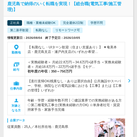
鹿児島で納得のいく転職を実現！【総合職(電気工事/施工管
理)】
正社員
職種・業種未経験OK
完全週休2日制
学歴不問
第二新卒歓迎
転勤なし
リモートワーク可
情報更新日：2026/08/04 終了予定日：2026/10/05
【 転勤なし・UIターン歓迎（住まい支援あり）】 ▼奄美本
店・鹿児島支店・瀬戸内支店のいずれか希望…
勤務地
＜実務経験者＞ 月給22.8万円～34.6万円+諸手当 ＜実務未経験
者＞ 月給18.8万円～22万円+諸手当 【モデ…
給与
初年度の年収：
350～750万円
【直行直帰OK/残業なし・ありは選択自由】公共施設やスーパ
ー、学校、病院などの電気設備における【工事】または【工事
仕事内容
の管理】いずれか
年齢・学歴・経験年数不問┃◇建設業界での実務経験がある方
◇第二種電気工事士(実務未経験の方OK) ☆単身者社宅・賃貸
対象と
持家手当・家族手当完備
なる方
企業データ
従業員数：25人／本社所在地：鹿児島県