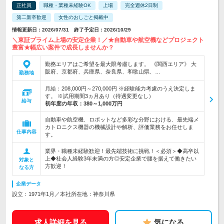
正社員
職種・業種未経験OK
上場
完全週休2日制
第二新卒歓迎
女性のおしごと掲載中
情報更新日：2026/07/31 終了予定日：2026/10/29
＼東証プライム上場の安定企業！／★自動車や航空機などプロジェクト
豊富★幅広い案件で成長しませんか？
勤務エリアはご希望を最大限考慮します。 《関西エリア》 大
阪府、京都府、兵庫県、奈良県、和歌山県、…
勤務地
月給：208,000円～270,000円 ※経験能力考慮のうえ決定しま
す。 ※試用期間3ヵ月あり（待遇変更なし）
給与
初年度の年収：
380～1,000万円
自動車や航空機、ロボットなど多彩な分野における、最先端メ
カトロニクス機器の機械設計や解析、評価業務をお任せしま
仕事内容
す。
業界・職種未経験歓迎！最先端技術に挑戦！＜必須＞◆高卒以
上◆社会人経験3年未満の方◎安定企業で腰を据えて働きたい
対象と
方歓迎！
なる方
企業データ
設立：1971年1月／本社所在地：神奈川県
求人詳細を見る
気になる