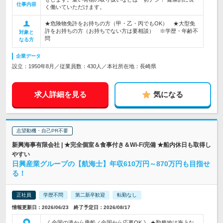
仕事内容
く働いていただけます。
★危険物免許をお持ちの方（甲・乙・丙でもOK） ★大型免
許をお持ちの方（お持ちでない方は要相談） ※学歴・年齢不
対象と
問
なる方
企業データ
設立：1950年8月／従業員数：430人／本社所在地：長崎県
求人詳細を見る
気になる
志望動機・自己PR不要
新興海事有限会社 | ★完全個室＆食事付き＆Wi-Fi完備 ★船内休日も取得し
やすい
日興産業グループの【航海士】年収610万円～870万円も目指せ
る！
正社員
学歴不問
第二新卒歓迎
転勤なし
情報更新日：2026/06/23 終了予定日：2026/08/17
《 全国の港から乗船／全国から応募OK 》 ★勤務地は海上な