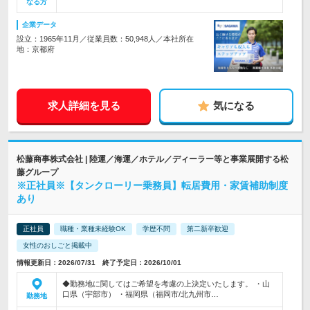
なる方
企業データ
設立：1965年11月／従業員数：50,948人／本社所在
地：京都府
求人詳細を見る
気になる
松藤商事株式会社 | 陸運／海運／ホテル／ディーラー等と事業展開する松
藤グループ
※正社員※【タンクローリー乗務員】転居費用・家賃補助制度
あり
正社員
職種・業種未経験OK
学歴不問
第二新卒歓迎
女性のおしごと掲載中
情報更新日：2026/07/31 終了予定日：2026/10/01
◆勤務地に関してはご希望を考慮の上決定いたします。 ・山
口県（宇部市） ・福岡県（福岡市/北九州市…
勤務地