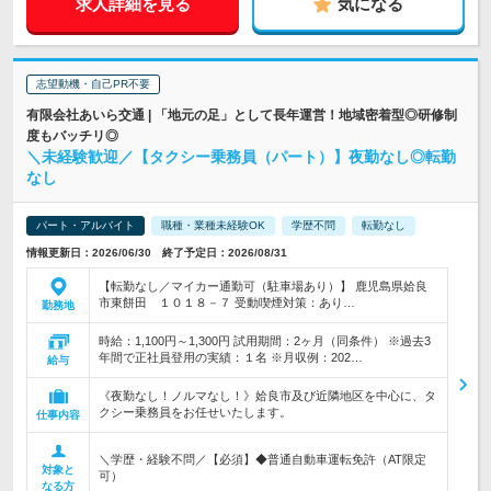
求人詳細を見る
気になる
志望動機・自己PR不要
有限会社あいら交通 | 「地元の足」として長年運営！地域密着型◎研修制
度もバッチリ◎
＼未経験歓迎／【タクシー乗務員（パート）】夜勤なし◎転勤
なし
パート・アルバイト
職種・業種未経験OK
学歴不問
転勤なし
情報更新日：2026/06/30 終了予定日：2026/08/31
【転勤なし／マイカー通勤可（駐車場あり）】 鹿児島県姶良
市東餅田 １０１８－７ 受動喫煙対策：あり…
勤務地
時給：1,100円～1,300円 試用期間：2ヶ月（同条件） ※過去3
年間で正社員登用の実績：１名 ※月収例：202…
給与
《夜勤なし！ノルマなし！》姶良市及び近隣地区を中心に、タ
クシー乗務員をお任せいたします。
仕事内容
＼学歴・経験不問／【必須】◆普通自動車運転免許（AT限定
対象と
可）
なる方