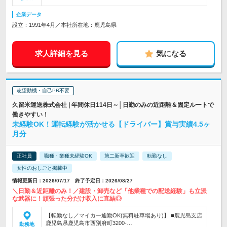
企業データ
設立：1991年4月／本社所在地：鹿児島県
求人詳細を見る
気になる
志望動機・自己PR不要
久留米運送株式会社 | 年間休日114日～│日勤のみの近距離＆固定ルートで
働きやすい！
未経験OK！運転経験が活かせる【ドライバー】賞与実績4.5ヶ
月分
正社員
職種・業種未経験OK
第二新卒歓迎
転勤なし
女性のおしごと掲載中
情報更新日：2026/07/17 終了予定日：2026/08/27
＼日勤＆近距離のみ！／建設・卸売など「他業種での配送経験」も立派
な武器に！頑張った分だけ収入に直結◎
【転勤なし／マイカー通勤OK(無料駐車場あり)】 ■鹿児島支店
鹿児島県鹿児島市西別府町3200-…
勤務地