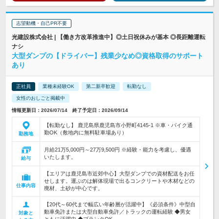
志望動機・自己PR不要
光建設株式会社 | 【働き方改革推進中】◎土日祝休みが基本 ◎長距離運転
ナシ
大型ダンプの【ドライバー】残業少なめ◎資格取得のサポート
あり
正社員
業種未経験OK
第二新卒歓迎
転勤なし
女性のおしごと掲載中
情報更新日：2026/07/14 終了予定日：2026/09/14
【転勤なし】 鹿児島県鹿児島市小野町4145-1 ※車・バイク通
勤OK（敷地内に無料駐車場あり）
勤務地
月給21万5,000円～27万9,500円 ※経験・能力を考慮し、優遇
いたします。
給与
【エリアは鹿児島市近郊中心】大型ダンプでの資材配送をお任
せします。運ぶのは解体現場で出るコンクリートや木材などの
仕事内容
廃材、土砂が中心です。
【20代～60代まで幅広い年齢層が活躍中】《必須条件》中型自
動車免許または大型自動車免許／トラックの運転経験 ◆男女
対象と