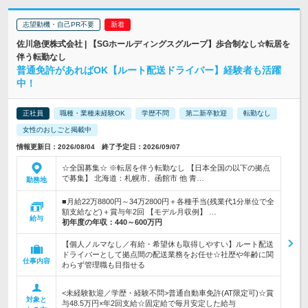
志望動機・自己PR不要
佐川急便株式会社 | 【SGホールディングスグループ】歩合制なし☆転居を
伴う転勤なし
普通免許があればOK【ルート配送ドライバー】経験者も活躍
中！
正社員
職種・業種未経験OK
学歴不問
第二新卒歓迎
転勤なし
女性のおしごと掲載中
情報更新日：2026/08/04 終了予定日：2026/09/07
☆全国募集☆ ※転居を伴う転勤なし 【日本全国の以下の拠点
で募集】 北海道：札幌市、函館市 他 青…
勤務地
■月給22万8800円～34万2800円＋各種手当(残業代1分単位で全
額支給など)＋賞与年2回 【モデル月収例】 …
給与
初年度の年収：
440～600万円
【個人ノルマなし／有給・希望休も取得しやすい】ルート配送
ドライバーとして拠点間の配送業務をお任せ☆社歴や年齢に関
仕事内容
わらず管理職も目指せる
<未経験歓迎／学歴・経験不問>普通自動車免許(AT限定可)☆賞
対象と
与48.5万円×年2回支給☆固定給で毎月安定した給与