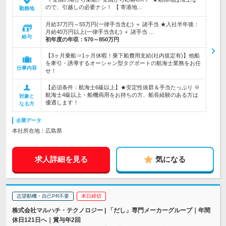
ので、引越しの必要ナシ！ 【 寄港地…
勤務地
月給37万円～55万円(一律手当含む) ＋ 諸手当 ★入社半年後：
月給40万円以上(一律手当含む) ＋ 諸手当 …
給与
初年度の年収：
570～850万円
【3ヶ月乗船⇒1ヶ月休暇！乗下船費用支給(社内規定有)】他船
を牽引・誘導するオーシャン型タグボートの航海士業務をお任
仕事内容
せ！
【必須条件：航海士6級以上】★安定性抜群＆手当たっぷり ※
航海士4級以上・船機両用をお持ちの方、船長経験のある方は
対象と
優遇します！
なる方
企業データ
本社所在地：広島県
求人詳細を見る
気になる
志望動機・自己PR不要
本日締切
株式会社マルハチ・テクノロジー | 「だし」専門メーカーグループ｜年間
休日121日へ｜賞与年2回