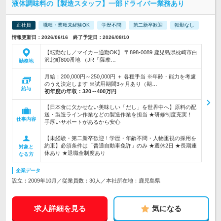
液体調味料の【製造スタッフ】一部ドライバー業務あり
正社員
職種・業種未経験OK
学歴不問
第二新卒歓迎
転勤なし
情報更新日：2026/06/16 終了予定日：2026/08/10
【転勤なし／マイカー通勤OK】 〒898-0089 鹿児島県枕崎市白
沢北町800番地 （JR「薩摩…
勤務地
月給：200,000円～250,000円 ＋ 各種手当 ※年齢・能力を考慮
のうえ決定します ※試用期間3ヶ月あり（期…
給与
初年度の年収：
320～400万円
【日本食に欠かせない美味しい「だし」を世界中へ】原料の配
送・製造ライン作業などの製造作業を担当 ★研修制度充実！
仕事内容
手厚いサポートがあるから安心
【未経験・第二新卒歓迎！学歴・年齢不問・人物重視の採用を
約束】必須条件は「普通自動車免許」のみ ★週休2日 ★長期連
対象と
休あり ★退職金制度あり
なる方
企業データ
設立：2009年10月／従業員数：30人／本社所在地：鹿児島県
求人詳細を見る
気になる