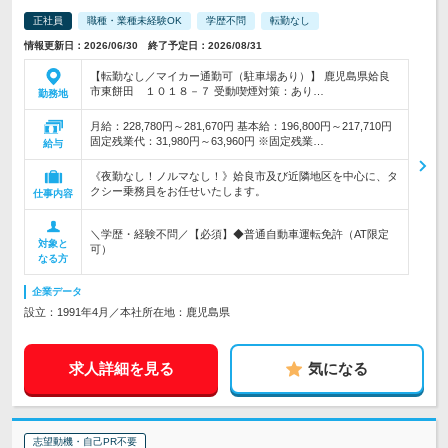
正社員
職種・業種未経験OK
学歴不問
転勤なし
情報更新日：2026/06/30 終了予定日：2026/08/31
【転勤なし／マイカー通勤可（駐車場あり）】 鹿児島県姶良
市東餅田 １０１８－７ 受動喫煙対策：あり…
勤務地
月給：228,780円～281,670円 基本給：196,800円～217,710円
固定残業代：31,980円～63,960円 ※固定残業…
給与
《夜勤なし！ノルマなし！》姶良市及び近隣地区を中心に、タ
クシー乗務員をお任せいたします。
仕事内容
＼学歴・経験不問／【必須】◆普通自動車運転免許（AT限定
対象と
可）
なる方
企業データ
設立：1991年4月／本社所在地：鹿児島県
求人詳細を見る
気になる
志望動機・自己PR不要