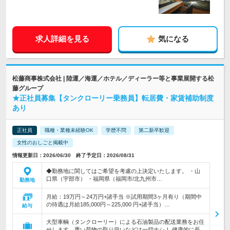
求人詳細を見る
気になる
松藤商事株式会社 | 陸運／海運／ホテル／ディーラー等と事業展開する松
藤グループ
★正社員募集【タンクローリー乗務員】転居費・家賃補助制度
あり
正社員
職種・業種未経験OK
学歴不問
第二新卒歓迎
女性のおしごと掲載中
情報更新日：2026/06/30 終了予定日：2026/08/31
◆勤務地に関してはご希望を考慮の上決定いたします。 ・山
口県（宇部市） ・福岡県（福岡市/北九州市…
勤務地
月給：19万円～24万円+諸手当 ※試用期間3ヶ月有り（期間中
の待遇は月給185,000円～225,000 円+諸手当）…
給与
大型車輌（タンクローリー）による石油製品の配送業務をお任
せします。重い荷物の取り扱いなどは一切ナシ！ 健康的に長