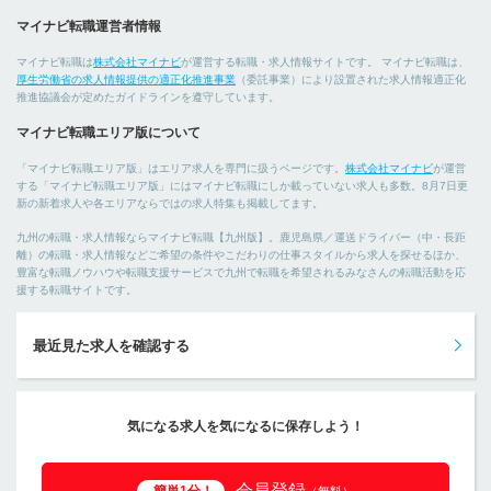
マイナビ転職運営者情報
マイナビ転職は
株式会社マイナビ
が運営する転職・求人情報サイトです。 マイナビ転職は、
厚生労働省の求人情報提供の適正化推進事業
（委託事業）により設置された求人情報適正化
推進協議会が定めたガイドラインを遵守しています。
マイナビ転職エリア版について
「マイナビ転職エリア版」はエリア求人を専門に扱うページです。
株式会社マイナビ
が運営
する「マイナビ転職エリア版」にはマイナビ転職にしか載っていない求人も多数。8月7日更
新の新着求人や各エリアならではの求人特集も掲載してます。
九州の転職・求人情報ならマイナビ転職【九州版】。鹿児島県／運送ドライバー（中・長距
離）の転職・求人情報などご希望の条件やこだわりの仕事スタイルから求人を探せるほか、
豊富な転職ノウハウや転職支援サービスで九州で転職を希望されるみなさんの転職活動を応
援する転職サイトです。
最近見た求人を確認する
気になる求人を気になるに保存しよう！
会員登録