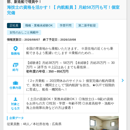
部、新造船で増員中！
海技士の資格を活かす！【 内航船員 】月給58万円も可！個室
完備
正社員
職種・業種未経験OK
学歴不問
第二新卒歓迎
女性のおしごと掲載中
情報更新日：2026/08/07 終了予定日：2026/10/08
全国の寄港地から乗船いただきます。 ※居住地の近くから乗
船できるよう配慮いたします ※乗船のための…
勤務地
【経験者】月給38万円 ～ 58万円 【未経験】月給25万円 ～ 30
万円 ＋ 諸手当 ※上記はあくまでも最低保…
給与
初年度の年収：
350～850万円
《 2ヶ月乗船 ⇔ 20日間休みのサイクル 》個室完備の船内環境
で、航海士・機関士として"国内航路"を担当。★OJTで段階的
仕事内容
に育成し、船長・機関長へ！
《 土日の面接OK！実務未経験OK 》◎海技士(1～6級)の資格
をお持ちの方 ◎性別・学歴・年齢不問 ◎水産高校卒・漁船や
対象と
海上自衛隊出身などの方は優遇！
なる方
企業データ
従業員数：48人／本社所在地：広島県