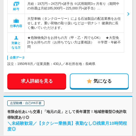
月給：19万円～24万円+諸手当 ※試用期間3ヶ月有り（期間中
の待遇は月給185,000円～225,000 円+諸手当）…
給与
大型車輌（タンクローリー）による石油製品の配送業務をお任
せします。重い荷物の取り扱いなどは一切ナシ！ 健康的に長
仕事内容
く働いていただけます。
★危険物免許をお持ちの方（甲・乙・丙でもOK） ★大型免
許をお持ちの方（お持ちでない方は要相談） ※学歴・年齢不
対象と
問
なる方
企業データ
設立：1950年8月／従業員数：430人／本社所在地：長崎県
求人詳細を見る
気になる
志望動機・自己PR不要
有限会社あいら交通 | 「地元の足」として長年運営！地域密着型◎免許取
得制度あり◎
＼未経験歓迎／【タクシー乗務員】夜勤なし◎残業月10時間程
度◎