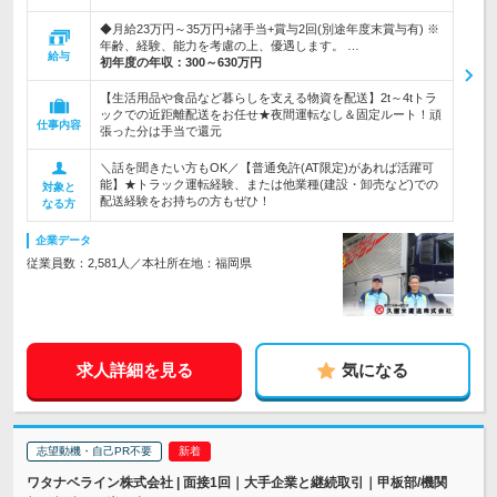
◆月給23万円～35万円+諸手当+賞与2回(別途年度末賞与有) ※
年齢、経験、能力を考慮の上、優遇します。 …
給与
初年度の年収：
300～630万円
【生活用品や食品など暮らしを支える物資を配送】2t～4tトラ
ックでの近距離配送をお任せ★夜間運転なし＆固定ルート！頑
仕事内容
張った分は手当で還元
＼話を聞きたい方もOK／【普通免許(AT限定)があれば活躍可
能】★トラック運転経験、または他業種(建設・卸売など)での
対象と
配送経験をお持ちの方もぜひ！
なる方
企業データ
従業員数：2,581人／本社所在地：福岡県
求人詳細を見る
気になる
志望動機・自己PR不要
ワタナベライン株式会社 | 面接1回｜大手企業と継続取引｜甲板部/機関