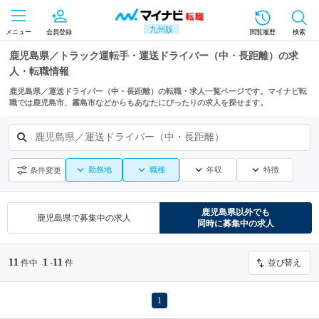
九州版
メニュー
会員登録
閲覧履歴
検索
鹿児島県／トラック運転手・運送ドライバー（中・長距離）の求
人・転職情報
鹿児島県／運送ドライバー（中・長距離）の転職・求人一覧ページです。マイナビ転
職では鹿児島市、霧島市などからもあなたにぴったりの求人を探せます。
鹿児島県／運送ドライバー（中・長距離）
勤務地
職種
年収
特徴
条件変更
鹿児島県
以外でも
鹿児島県
で募集中の求人
同時に募集中の求人
11
1
11
件中
-
件
並び替え
1