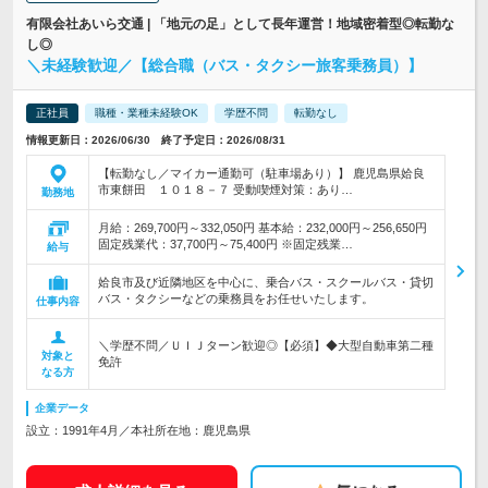
有限会社あいら交通 | 「地元の足」として長年運営！地域密着型◎転勤な
し◎
＼未経験歓迎／【総合職（バス・タクシー旅客乗務員）】
正社員
職種・業種未経験OK
学歴不問
転勤なし
情報更新日：2026/06/30 終了予定日：2026/08/31
【転勤なし／マイカー通勤可（駐車場あり）】 鹿児島県姶良
市東餅田 １０１８－７ 受動喫煙対策：あり…
勤務地
月給：269,700円～332,050円 基本給：232,000円～256,650円
固定残業代：37,700円～75,400円 ※固定残業…
給与
姶良市及び近隣地区を中心に、乗合バス・スクールバス・貸切
バス・タクシーなどの乗務員をお任せいたします。
仕事内容
＼学歴不問／ＵＩＪターン歓迎◎【必須】◆大型自動車第二種
対象と
免許
なる方
企業データ
設立：1991年4月／本社所在地：鹿児島県