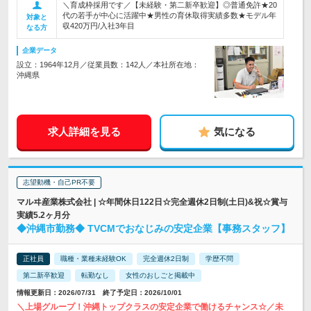
＼育成枠採用です／【未経験・第二新卒歓迎】◎普通免許★20
代の若手が中心に活躍中★男性の育休取得実績多数★モデル年
対象と
収420万円/入社3年目
なる方
企業データ
設立：1964年12月／従業員数：142人／本社所在地：
沖縄県
求人詳細を見る
気になる
志望動機・自己PR不要
マルヰ産業株式会社 | ☆年間休日122日☆完全週休2日制(土日)&祝☆賞与
実績5.2ヶ月分
◆沖縄市勤務◆ TVCMでおなじみの安定企業【事務スタッフ】
正社員
職種・業種未経験OK
完全週休2日制
学歴不問
第二新卒歓迎
転勤なし
女性のおしごと掲載中
情報更新日：2026/07/31 終了予定日：2026/10/01
＼上場グループ！沖縄トップクラスの安定企業で働けるチャンス☆／未