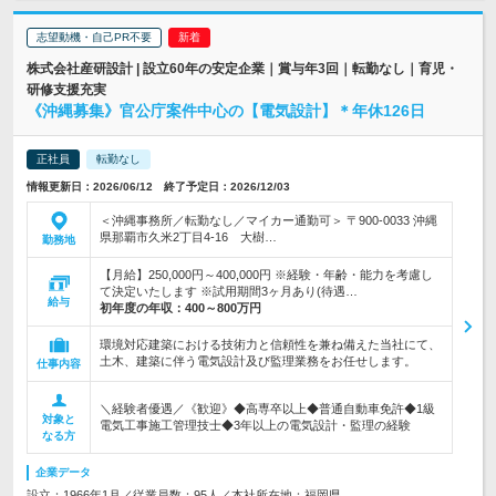
志望動機・自己PR不要
株式会社産研設計 | 設立60年の安定企業｜賞与年3回｜転勤なし｜育児・
研修支援充実
《沖縄募集》官公庁案件中心の【電気設計】＊年休126日
正社員
転勤なし
情報更新日：2026/06/12 終了予定日：2026/12/03
＜沖縄事務所／転勤なし／マイカー通勤可＞ 〒900-0033 沖縄
県那覇市久米2丁目4-16 大樹…
勤務地
【月給】250,000円～400,000円 ※経験・年齢・能力を考慮し
て決定いたします ※試用期間3ヶ月あり(待遇…
給与
初年度の年収：
400～800万円
環境対応建築における技術力と信頼性を兼ね備えた当社にて、
土木、建築に伴う電気設計及び監理業務をお任せします。
仕事内容
＼経験者優遇／《歓迎》◆高専卒以上◆普通自動車免許◆1級
対象と
電気工事施工管理技士◆3年以上の電気設計・監理の経験
なる方
企業データ
設立：1966年1月／従業員数：95人／本社所在地：福岡県