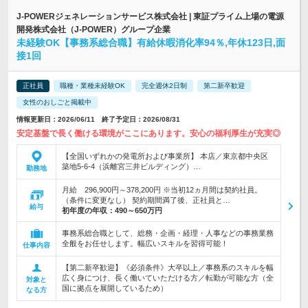
J-POWERジェネレーションサービス株式会社 | 東証プライム上場の電源
開発株式会社（J-POWER）グループ企業
未経験OK【事務系総合職】有給休暇消化率94％,年休123日,面
接1回
正社員
職種・業種未経験OK
完全週休2日制
第二新卒歓迎
女性のおしごと掲載中
情報更新日：2026/06/11 終了予定日：2026/08/31
安定基盤で長く働ける環境がここにあります。安心の福利厚生が充実◎
【全国いずれかの発電所および事業所】 本店／東京都中央区
築地5-6-4（浜離宮三井ビルディング）…
勤務地
月給 296,900円～378,200円 ※当初12ヵ月間は契約社員。
（条件に変更なし） 契約期間満了後、正社員と…
給与
初年度の年収：
490～650万円
事務系総合職として、総務・企画・経理・人事などの事務業務
全般をお任せします。幅広いスキルを習得可能！
仕事内容
【第二新卒歓迎】《必須条件》大卒以上／事務系のスキルを幅
広く身につけ、長く働いていただける方／転勤が可能な方（全
対象と
国に拠点を展開しているため）
なる方