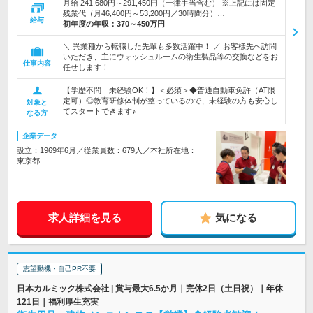
月給 241,680円～291,450円（一律手当含む） ※上記には固定
残業代（月46,400円～53,200円／30時間分）…
給与
初年度の年収：
370～450万円
＼ 異業種から転職した先輩も多数活躍中！ ／ お客様先へ訪問
いただき、主にウォッシュルームの衛生製品等の交換などをお
仕事内容
任せします！
【学歴不問｜未経験OK！】＜必須＞◆普通自動車免許（AT限
定可）◎教育研修体制が整っているので、未経験の方も安心し
対象と
てスタートできます♪
なる方
企業データ
設立：1969年6月／従業員数：679人／本社所在地：
東京都
求人詳細を見る
気になる
志望動機・自己PR不要
日本カルミック株式会社 | 賞与最大6.5か月｜完休2日（土日祝）｜年休
121日｜福利厚生充実