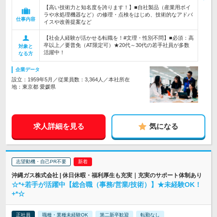
【高い技術力と知名度を誇ります！】■自社製品（産業用ボイ
ラや水処理機器など）の修理・点検をはじめ、技術的なアドバ
仕事内容
イスや改善提案など
【社会人経験が活かせる転職を！#文理・性別不問】■必須：高
卒以上／要普免（AT限定可）★20代～30代の若手社員が多数
対象と
活躍中！
なる方
企業データ
設立：1959年5月／従業員数：3,364人／本社所在
地：東京都 愛媛県
求人詳細を見る
気になる
志望動機・自己PR不要
沖縄ガス株式会社 | 休日休暇・福利厚生も充実｜充実のサポート体制あり
☆*+若手が活躍中【総合職（事務/営業/技術）】★未経験OK！
+*☆
正社員
職種・業種未経験OK
第二新卒歓迎
転勤なし