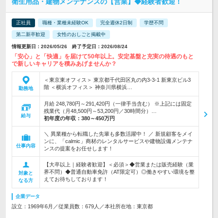
衛生用品・建物メンテナンスの【営業】◆経験者歓迎！
正社員
職種・業種未経験OK
完全週休2日制
学歴不問
第二新卒歓迎
女性のおしごと掲載中
情報更新日：2026/05/26 終了予定日：2026/08/24
「安心」と「快適」を届けて50年以上。安定基盤と充実の待遇のもと
で新しいキャリアを積みあげませんか？
＜東京東オフィス＞ 東京都千代田区丸の内3-3-1 新東京ビル3
階 ＜横浜オフィス＞ 神奈川県横浜…
勤務地
月給 248,780円～291,420円（一律手当含む） ※上記には固定
残業代（月48,500円～53,200円／30時間分）…
給与
初年度の年収：
380～450万円
＼ 異業種から転職した先輩も多数活躍中！ ／ 新規顧客をメイ
ンに、「calmic」商材のレンタルサービスや建物設備メンテナ
仕事内容
ンスの提案をお任せします！
【大卒以上｜経験者歓迎】＜必須＞◆営業または販売経験（業
界不問）◆普通自動車免許（AT限定可）◎働きやすい環境を整
対象と
えてお待ちしております！
なる方
企業データ
設立：1969年6月／従業員数：679人／本社所在地：東京都