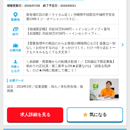
情報更新日：2026/07/28 終了予定日：2026/09/21
喜舎場IC目の前！ライカム近く♪ 沖縄県中頭郡北中城村字安谷
屋1348-1 ジ・オーシャンハウスビ…
勤務地
【地域限定職】月給32万8168円～＋インセンティブ＋賞与
【全国職】月給36万3726円～＋インセンティブ＋…
給与
【需要急増中の商品だからお客様の興味関心も◎】提案は一切
なし！お任せするのは「きっかけづくり」だけ⇒売り込むトー
仕事内容
クもスキルもなくても大丈夫！
＼未経験・異業種からの転職大歓迎！／【35歳以下限定募集】
初めての正社員・第二新卒もOK★必要なのは「頑張る気持
対象と
ち」だけ★沖縄に根差して働こう！
なる方
企業データ
設立：2019年3月／従業員数：36人／本社所在地：福
岡県
求人詳細を見る
気になる