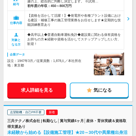
慮の上、総合的に判断し決定します。 ※試用…
給与
初年度の年収：
450～800万円
【資格を活かして活躍！】◆発電所や各種プラント設備におけ
る建設・補修工事の施工管理業務をお任せします★定期的な技
仕事内容
能訓練教育あり
◆高卒以上◆普通自動車運転免許◆建設業に関わる保有資格を
お持ちの方★経験や資格を活かしてステップアップしたい方、
対象と
歓迎！
なる方
企業データ
設立：1947年3月／従業員数：1,878人／本社所在
地：東京都
求人詳細を見る
気になる
志望動機・自己PR不要
三共テクノ株式会社 | 転勤なし│賞与実績4ヶ月│産休・育休実績＆資格取
得支援あり
未経験から始める【設備施工管理】★20～30代や異業種出身活