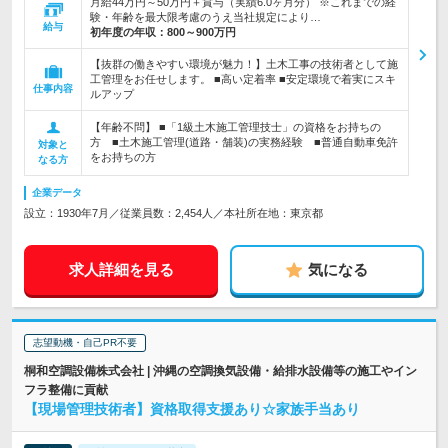
月給44万円～50万円＋賞与（実績6.0ヶ月分） ※これまでの経
験・年齢を最大限考慮のうえ当社規定により…
給与
初年度の年収：
800～900万円
【抜群の働きやすい環境が魅力！】土木工事の技術者として施
工管理をお任せします。 ■高い定着率 ■安定環境で着実にスキ
仕事内容
ルアップ
【年齢不問】 ■「1級土木施工管理技士」の資格をお持ちの
方 ■土木施工管理(道路・舗装)の実務経験 ■普通自動車免許
対象と
をお持ちの方
なる方
企業データ
設立：1930年7月／従業員数：2,454人／本社所在地：東京都
求人詳細を見る
気になる
志望動機・自己PR不要
桐和空調設備株式会社 | 沖縄の空調換気設備・給排水設備等の施工やイン
フラ整備に貢献
【現場管理技術者】資格取得支援あり☆家族手当あり