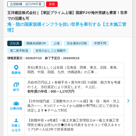
志望動機・自己PR不要
五洋建設株式会社 | 【東証プライム上場】国家PJや海外実績も豊富！世界
での活躍も可
海・陸の国家規模インフラを担い世界を牽引する【土木施工管
理】
正社員
職種未経験OK
上場
完全週休2日制
学歴不問
第二新卒歓迎
女性のおしごと掲載中
情報更新日：2026/07/10 終了予定日：2026/09/10
本社(東京)もしくは全国（北海道、関東、東北、北陸、東海、
関西、中国、四国、九州、沖縄諸島）の工事…
勤務地
月給45万円以上＋各種手当＋賞与年2回 ※経験・能力等を考慮
のうえ、当社規定により決定します。 ※上記…
給与
初年度の年収：
600～1,170万円
【1件50億円超・工期数年のスケール感】海・陸・海外・洋上
風力――。4つのフィールドから経験や専門性に応じて担当を
仕事内容
決定します★チームで対応
【前職年収＋α考慮】一級土木施工管理技士or一級土木施工管
理技士補をお持ちの方◆日本を代表するゼネコンで収入＆キャ
対象と
リアUP⇒入社2年で所長実績有
なる方