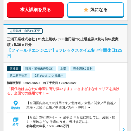
求人詳細を見る
気になる
志望動機・自己PR不要
三浦工業株式会社 | #"売上規模2,500億円超"の上場企業 #賞与前年度実
績：5.36ヵ月分
【フィールドエンジニア】#フレックスタイム制 #年間休日125
日
正社員
職種・業種未経験OK
上場
完全週休2日制
第二新卒歓迎
女性のおしごと掲載中
情報更新日：2026/05/22 終了予定日：2026/08/20
「初任地はあなたの希望に寄り添います」～さまざまなキャリアを描け
る、全国での採用です！～
【全国国内拠点での採用です／北海道／東北／関東／甲信越／
東海・北陸／近畿／中四国／九州・沖縄】 ■…
勤務地
【月給】292,100円 ～ ＋ 諸手当 ※月給に関しては、経験・能
力・年齢などを 考慮のうえ、当社規定によ…
給与
初年度の年収：
566～866万円