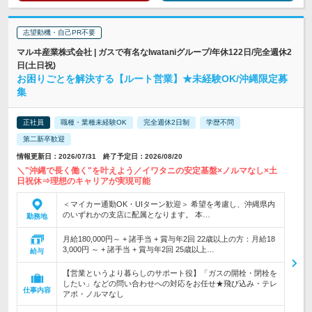
志望動機・自己PR不要
マルヰ産業株式会社 | ガスで有名なIwataniグループ/年休122日/完全週休2
日(土日祝)
お困りごとを解決する【ルート営業】★未経験OK/沖縄限定募
集
正社員
職種・業種未経験OK
完全週休2日制
学歴不問
第二新卒歓迎
情報更新日：2026/07/31 終了予定日：2026/08/20
＼"沖縄で長く働く"を叶えよう／イワタニの安定基盤×ノルマなし×土
日祝休⇒理想のキャリアが実現可能
＜マイカー通勤OK・UIターン歓迎＞ 希望を考慮し、沖縄県内
のいずれかの支店に配属となります。 本…
勤務地
月給180,000円～ + 諸手当 + 賞与年2回 22歳以上の方：月給18
3,000円 ～ + 諸手当 + 賞与年2回 25歳以上…
給与
【営業というより暮らしのサポート役】「ガスの開栓・閉栓を
したい」などの問い合わせへの対応をお任せ★飛び込み・テレ
仕事内容
アポ・ノルマなし