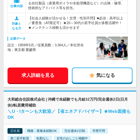
る自社製品（産業用ボイラや水処理機器など）の点検・修理、
仕事内容
技術的なアドバイス等を担当。
【社会人経験が活かせる！文理・性別不問】■必須：高卒以上
／要普免（AT限定可）★20～30代の若手社員が多数活躍中！
対象と
★メンテナンス経験も活かせます
なる方
企業データ
設立：1959年5月／従業員数：3,364人／本社所在
地：東京都 愛媛県
求人詳細を見る
気になる
大和総合住設株式会社 | 沖縄で未経験でも月給32万円/完全週休2日(日月
休)/転居費用補助
＼U・Iターンも大歓迎／【省エネアドバイザー】★Web面接も
OK
正社員
職種・業種未経験OK
完全週休2日制
学歴不問
第二新卒歓迎
転勤なし
女性のおしごと掲載中