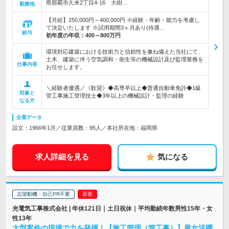
県那覇市久米2丁目4-16 大樹…
勤務地
【月給】250,000円～400,000円 ※経験・年齢・能力を考慮し
て決定いたします ※試用期間3ヶ月あり(待遇…
給与
初年度の年収：
400～800万円
環境対応建築における技術力と信頼性を兼ね備えた当社にて、
土木、建築に伴う空気調和・衛生等の機械設計及び監理業務を
仕事内容
お任せします。
＼経験者優遇／《歓迎》◆高専卒以上◆普通自動車免許◆1級
対象と
管工事施工管理技士◆3年以上の機械設計・監理の経験
なる方
企業データ
設立：1966年1月／従業員数：95人／本社所在地：福岡県
求人詳細を見る
気になる
志望動機・自己PR不要
光電気工事株式会社 | 年休121日｜土日祝休｜平均勤続年数男性15年・女
性13年
大型案件の現場で力を発揮！【施工管理（管工事）】男女活躍