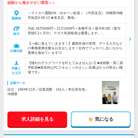
経験から働きやすい環境へ！
＜マイカー通勤OK・UIターン歓迎＞ ［中部支店］ 沖縄県沖縄
市知花4-48-13 ★各支店、敷地…
勤務地
月給 18万6000円～21万1500円＋各種手当＋賞与年2回（賞与
実績5.2ヶ月分） ※ガス有資格者は優遇します。…
給与
【一緒に覚えていきます！】書類作成や管理、データ入力など
の事務業務全般をお任せします！社内でフォローし合いながら
仕事内容
業務を進めています◎
【憧れのデスクワークを叶えてみませんか♪】■未経験・第二新
卒歓迎■基本的なPCスキル｜☆やさしい先輩ばかりの明るい職
対象と
場です♪
なる方
企業データ
設立：1964年12月／従業員数：142人／本社所在地：
沖縄県
求人詳細を見る
気になる