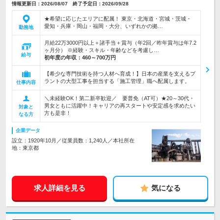
情報更新日：2026/08/07 終了予定日：2026/09/28
★希望に応じたエリアに配属！ 東京・北海道・宮城・茨城・
愛知・兵庫・岡山・福岡・大分、いずれかの拠…
勤務地
月給22万3000円以上＋諸手当＋賞与（年2回／昨年賞与は年7.2
ヶ月分） ※経験・スキル・年齢などを考慮し…
給与
初年度の年収：
460～700万円
【希少な専門技術を持つ人材へ育成！】日本の産業を支えるプ
ラントの大型工事を担当する「施工管理」職へ配属します。
仕事内容
＼未経験OK！第二新卒歓迎／ 要普免（AT可）★20～30代・
男女ともに活躍中！キャリアの再スタートや安定感を求めたい
対象と
方も是非！
なる方
企業データ
設立：1920年10月／従業員数：1,240人／本社所在
地：東京都
求人詳細を見る
気になる