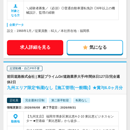
＼経験者募集／《必須》◎普通自動車運転免許 ◎6年以上の機
対象と
械設計、監理の経験
なる方
企業データ
設立：1966年1月／従業員数：82人／本社所在地：福岡県
求人詳細を見る
気になる
志望動機・自己PR不要
前田道路株式会社 | 東証プライムGr/道路業界大手/年間休日127日/完全週
休2日
九州エリア限定*転勤なし【施工管理(一般職)】★賞与6.0ヶ月分
正社員
完全週休2日制
第二新卒歓迎
転勤なし
情報更新日：2026/06/08 終了予定日：2026/08/31
【九州支店】 福岡市博多区東比恵4-2-10 東比恵ビジネスセン
ター ■空港線『東比恵駅』から徒歩…
勤務地