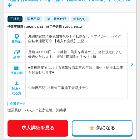
中
正社員
学歴不問
第二新卒歓迎
転勤なし
情報更新日：2026/04/14 終了予定日：2026/10/12
沖縄県宜野湾市我如古408-1 ※転勤なし ※マイカー、バイク、
自転車通勤可◎ 【雇入れ直後】上記…
勤務地
月給 300,000円 ～ ※経験・能力を考慮の上、当社規定により
優遇いたします。 ※試用期間3ヶ月あり（待…
給与
■各種建築物における電気設備工事の空調・衛生・給排水工事
をお任せします■
仕事内容
◇学歴不問◇1級管工事施工管理技士◇
対象と
なる方
企業データ
従業員数：74人／本社所在地：沖縄県
求人詳細を見る
気になる