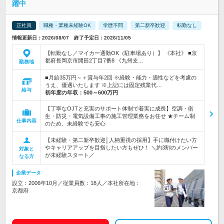
躍中
正社員
職種・業種未経験OK
学歴不問
第二新卒歓迎
転勤なし
情報更新日：2026/08/07 終了予定日：2026/11/05
【転勤なし／マイカー通勤OK（駐車場あり）】 《本社》 ■京
都府長岡京市開田2丁目7番8 《九州支…
勤務地
■月給35万円～＋賞与年2回 ※経験・能力・適性などを考慮の
うえ、優遇いたします ※上記には固定残業代…
給与
初年度の年収：
500～600万円
【丁寧なOJTと充実のサポート体制で着実に成長】空調・衛
生・防災・電気設備工事の施工管理業務をお任せ ★チーム制
仕事内容
のため、未経験でも安心
【未経験・第二新卒歓迎│人柄重視の採用】手に職付けたい方
やキャリアアップを目指したい方もぜひ！ ＼約3割のメンバー
対象と
が未経験スタート／
なる方
企業データ
設立：2006年10月／従業員数：18人／本社所在地：
京都府