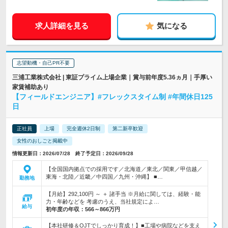
求人詳細を見る
気になる
志望動機・自己PR不要
三浦工業株式会社 | 東証プライム上場企業｜賞与前年度5.36ヵ月｜手厚い
家賃補助あり
【フィールドエンジニア】#フレックスタイム制 #年間休日125
日
正社員
上場
完全週休2日制
第二新卒歓迎
女性のおしごと掲載中
情報更新日：2026/07/28 終了予定日：2026/09/28
【全国国内拠点での採用です／北海道／東北／関東／甲信越／
東海・北陸／近畿／中四国／九州・沖縄】 ■…
勤務地
【月給】292,100円 ～ ＋ 諸手当 ※月給に関しては、経験・能
力・年齢などを 考慮のうえ、当社規定によ…
給与
初年度の年収：
566～866万円
【本社研修＆OJTでしっかり育成！】■工場や病院などを支え