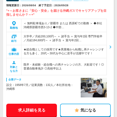
情報更新日：2026/08/04 終了予定日：2026/09/28
*+～お客さまに「安心・安全」を届ける沖縄ガスでキャリアアップを目
指しませんか？～+*
＜ 無料駐車場あり／那覇市 または 西原町での勤務 ＞ ◆本社
沖縄県那覇市西3-13-2 ◆中部…
勤務地
大学卒／月給200,100円～ ＋ 諸手当 ＋ 賞与年2回 専門学校卒
／月給184,600円～ ＋ 諸手当 ＋ 賞与年2回…
給与
★総合職としての採用です★異業種から転職し再チャレンジす
る方も多く、20代～30代を中心に若手が活躍中です！
仕事内容
既卒・未経験・総合職への再チャレンジの方、大歓迎です！◎
対象と
普通自動車免許 ◎高校卒以上
なる方
企業データ
設立：1958年7月／従業員数：132人／本社所在地：
沖縄県
求人詳細を見る
気になる