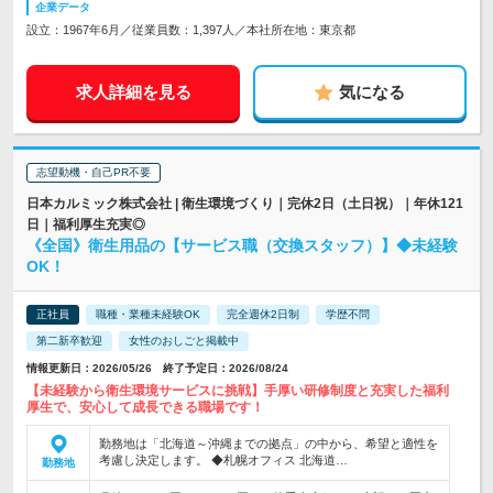
企業データ
設立：1967年6月／従業員数：1,397人／本社所在地：東京都
求人詳細を見る
気になる
志望動機・自己PR不要
日本カルミック株式会社 | 衛生環境づくり｜完休2日（土日祝）｜年休121
日｜福利厚生充実◎
《全国》衛生用品の【サービス職（交換スタッフ）】◆未経験
OK！
正社員
職種・業種未経験OK
完全週休2日制
学歴不問
第二新卒歓迎
女性のおしごと掲載中
情報更新日：2026/05/26 終了予定日：2026/08/24
【未経験から衛生環境サービスに挑戦】手厚い研修制度と充実した福利
厚生で、安心して成長できる職場です！
勤務地は「北海道～沖縄までの拠点」の中から、希望と適性を
考慮し決定します。 ◆札幌オフィス 北海道…
勤務地