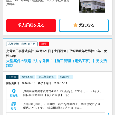
設立：1962年10月／従業員数：22人／本社所在地：
沖縄県
求人詳細を見る
気になる
志望動機・自己PR不要
光電気工事株式会社 | 年休121日｜土日祝休｜平均勤続年数男性15年・女
性13年
大型案件の現場で力を発揮！【施工管理（電気工事）】男女活
躍◎
正社員
学歴不問
第二新卒歓迎
転勤なし
情報更新日：2026/04/14 終了予定日：2026/10/12
沖縄県宜野湾市我如古408-1 ※転勤なし ※マイカー、バイク、
自転車通勤可◎ 【雇入れ直後】上記…
勤務地
月給 300,000円 ～ ※経験・能力を考慮の上、当社規定により
優遇いたします。 ※試用期間3ヶ月あり（待…
給与