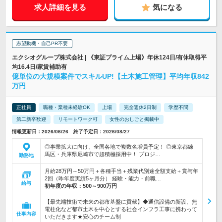
求人詳細を見る
気になる
志望動機・自己PR不要
エクシオグループ株式会社 | 《東証プライム上場》年休124日/有休取得平
均16.4日/家賃補助有
億単位の大規模案件でスキルUP!【土木施工管理】平均年収842
万円
正社員
職種・業種未経験OK
上場
完全週休2日制
学歴不問
第二新卒歓迎
リモートワーク可
女性のおしごと掲載中
情報更新日：2026/06/26 終了予定日：2026/08/27
◎事業拡大に向け、全国各地で複数名増員予定！ ◎東京都練
馬区・兵庫県尼崎市で超積極採用中！ プロジ…
勤務地
月給28万円～50万円＋各種手当＋残業代別途全額支給＋賞与年
2回（昨年度実績5ヶ月分） 経験・能力・前職…
給与
初年度の年収：
500～900万円
【最先端技術で未来の都市基盤に貢献】◆通信設備の新設、無
電柱化など都市土木を中心とする社会インフラ工事に携わって
仕事内容
いただきます★安心のチーム制