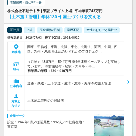
志望動機・自己PR不要
株式会社不動テトラ | 東証プライム上場│平均年収743万円
【土木施工管理】年休130日 国土づくりを支える
正社員
上場
完全週休2日制
学歴不問
女性のおしごと掲載中
情報更新日：2026/07/03 終了予定日：2026/08/20
関東、甲信越、東海、北陸、東北、北海道、関西、中国、四
国、九州・沖縄 ※上記のいずれかのプロジェク…
勤務地
＜月給＞ 43.8万円～59.4万円 ※4年連続ベースアップを実施し
ています。 ※前職給与・経験・スキル・年…
給与
初年度の年収：
670～910万円
道路・鉄道・上下水道・港湾・漁港・海岸等の施工管理
仕事内容
土木施工管理のご経験者
対象と
なる方
企業データ
設立：1947年1月／従業員数：992人／本社所在地：
東京都