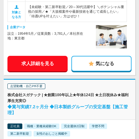
【未経験・第二新卒歓迎／20～30代活躍中】＼ポテンシャル重
視の採用／★「大規模案件や最新技術を通じて成長したい」
対象と
「待遇UPを叶えたい」方はぜひ！
なる方
企業データ
設立：1954年5月／従業員数：3,781人／本社所在
地：東京都
求人詳細を見る
気になる
志望動機・自己PR不要
株式会社スガテック | ★創業100年以上★年休124日 ★土日祝休み★福利
厚生充実◎
◆賞与実績7.2ヶ月分 ◆日本製鉄グループの安定基盤【施工管
理】
正社員
職種・業種未経験OK
完全週休2日制
学歴不問
第二新卒歓迎
女性のおしごと掲載中