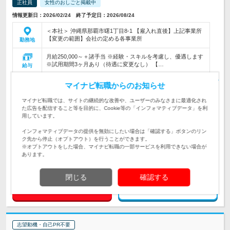
正社員
女性のおしごと掲載中
情報更新日：2026/02/24 終了予定日：2026/08/24
＜本社＞ 沖縄県那覇市曙1丁目8-1 【雇入れ直後】上記事業所
【変更の範囲】会社の定める各事業所
勤務地
月給250,000～＋諸手当 ※経験・スキルを考慮し、優遇します
※試用期間3ヶ月あり（待遇に変更なし） 【…
給与
公共施設や大型商業施設、病院等の空調衛生設備工事現場にお
マイナビ転職からのお知らせ
ける管理技術者として、プロジェクト全体の管理等をお任せし
仕事内容
ます。
マイナビ転職では、サイトの継続的な改善や、ユーザーのみなさまに最適化され
た広告を配信すること等を目的に、Cookie等の「インフォマティブデータ」を利
用しています。
＜必須＞■高卒以上 ■普通自動車免許（AT限定可） ＜あれば活
対象と
かせる資格＞1級または2級管工事施工管理技士
なる方
インフォマティブデータの提供を無効にしたい場合は「確認する」ボタンのリン
ク先から停止（オプトアウト）を行うことができます。
※オプトアウトをした場合、マイナビ転職の一部サービスを利用できない場合が
企業データ
あります。
設立：1953年3月／本社所在地：沖縄県
閉じる
確認する
求人詳細を見る
気になる
志望動機・自己PR不要