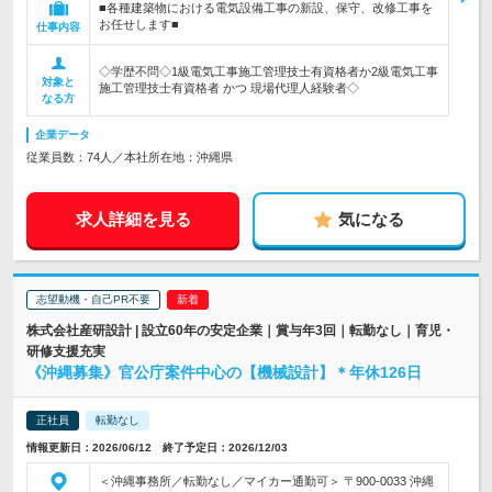
■各種建築物における電気設備工事の新設、保守、改修工事を
お任せします■
仕事内容
◇学歴不問◇1級電気工事施工管理技士有資格者か2級電気工事
対象と
施工管理技士有資格者 かつ 現場代理人経験者◇
なる方
企業データ
従業員数：74人／本社所在地：沖縄県
求人詳細を見る
気になる
志望動機・自己PR不要
株式会社産研設計 | 設立60年の安定企業｜賞与年3回｜転勤なし｜育児・
研修支援充実
《沖縄募集》官公庁案件中心の【機械設計】＊年休126日
正社員
転勤なし
情報更新日：2026/06/12 終了予定日：2026/12/03
＜沖縄事務所／転勤なし／マイカー通勤可＞ 〒900-0033 沖縄