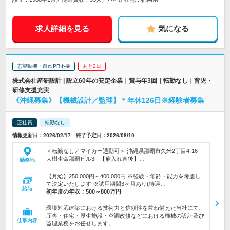
求人詳細を見る
気になる
志望動機・自己PR不要
あと2日
株式会社産研設計 | 設立60年の安定企業｜賞与年3回｜転勤なし｜育児・
研修支援充実
《沖縄募集》【機械設計／監理】＊年休126日※経験者募集
正社員
転勤なし
情報更新日：2026/02/17 終了予定日：2026/08/10
＜転勤なし／マイカー通勤可＞ 沖縄県那覇市久米2丁目4-16
大樹生命那覇ビル3F 【雇入れ直後】…
勤務地
【月給】250,000円～400,000円 ※経験・年齢・能力を考慮し
て決定いたします ※試用期間3ヶ月あり(待遇…
給与
初年度の年収：
500～800万円
環境対応建築における技術力と信頼性を兼ね備えた当社にて、
庁舎・住宅・厚生施設・空調改修などにおける機械の設計及び
仕事内容
監理業務をお任せします。