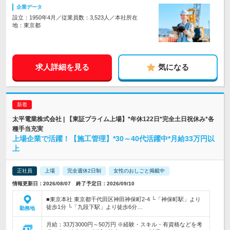
企業データ
設立：1950年4月／従業員数：3,523人／本社所在
地：東京都
求人詳細を見る
気になる
太平電業株式会社 | 【東証プライム上場】*年休122日*完全土日祝休み*各
種手当充実
上場企業で活躍！【施工管理】*30～40代活躍中*月給33万円以
上
正社員
上場
完全週休2日制
女性のおしごと掲載中
情報更新日：2026/08/07 終了予定日：2026/09/10
■東京本社 東京都千代田区神田神保町2-4 └「神保町駅」より
徒歩1分 └「九段下駅」より徒歩6分…
勤務地
月給：33万3000円～50万円 ※経験・スキル・有資格などを考