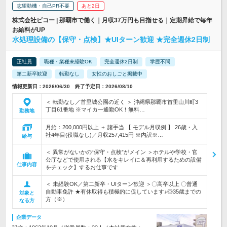
志望動機・自己PR不要
あと2日
株式会社ビコー | 那覇市で働く｜月収37万円も目指せる｜定期昇給で毎年
お給料がUP
水処理設備の【保守・点検】★UIターン歓迎 ★完全週休2日制
正社員
職種・業種未経験OK
完全週休2日制
学歴不問
第二新卒歓迎
転勤なし
女性のおしごと掲載中
情報更新日：2026/06/30 終了予定日：2026/08/10
＜ 転勤なし／首里城公園の近く ＞ 沖縄県那覇市首里山川町3
丁目61番地 ※マイカ―通勤OK！無料…
勤務地
月給：200,000円以上 ＋ 諸手当 【 モデル月収例 】 26歳・入
社4年目(役職なし)／月収257,415円 ※内訳※…
給与
＜ 異常がないかの“保守・点検”がメイン ＞ホテルや学校・官
公庁などで使用される【水をキレイに＆再利用するための設備
仕事内容
をチェック】するお仕事です
＜ 未経験OK／第二新卒・UIターン歓迎 ＞〇高卒以上 〇普通
自動車免許 ★有休取得も積極的に促しています♪◎35歳までの
対象と
方（※）
なる方
企業データ