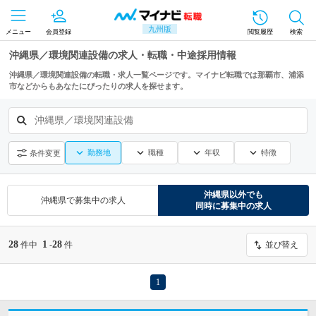
九州版
メニュー
会員登録
閲覧履歴
検索
沖縄県／環境関連設備の求人・転職・中途採用情報
沖縄県／環境関連設備の転職・求人一覧ページです。マイナビ転職では那覇市、浦添
市などからもあなたにぴったりの求人を探せます。
沖縄県／環境関連設備
勤務地
職種
年収
特徴
条件変更
沖縄県
以外でも
沖縄県
で募集中の求人
同時に募集中の求人
28
1
28
件中
-
件
並び替え
1