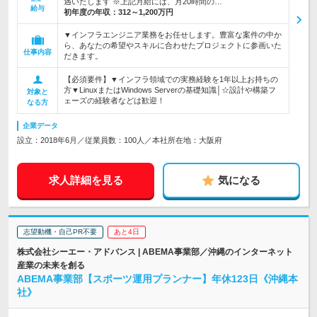
遇いたします ※上記月給には、月20時間の…
給与
初年度の年収：
312～1,200万円
▼インフラエンジニア業務をお任せします。豊富な案件の中か
ら、あなたの希望やスキルに合わせたプロジェクトに参画いた
仕事内容
だきます。
【必須要件】▼インフラ領域での実務経験を1年以上お持ちの
方▼LinuxまたはWindows Serverの基礎知識│☆設計や構築フ
対象と
ェーズの経験者などは歓迎！
なる方
企業データ
設立：2018年6月／従業員数：100人／本社所在地：大阪府
求人詳細を見る
気になる
志望動機・自己PR不要
あと4日
株式会社シーエー・アドバンス | ABEMA事業部／沖縄のインターネット
産業の未来を創る
ABEMA事業部【スポーツ運用プランナー】年休123日《沖縄本
社》