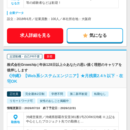
等の経験者などは歓迎！
なる方
企業データ
設立：2018年6月／従業員数：100人／本社所在地：大阪府
求人詳細を見る
気になる
志望動機・自己PR不要
株式会社Growship | 年休128日以上☆あなたの思い描く理想のキャリアを
後押しします
《沖縄》【Web系システムエンジニア】★月残業2.4ｈ以下・在
宅OK
正社員
完全週休2日制
学歴不問
第二新卒歓迎
転勤なし
リモートワーク可
女性のおしごと掲載中
情報更新日：2026/07/10 終了予定日：2026/12/31
沖縄営業所／沖縄県那覇市安里381番1号ZORKS沖縄 ※上記を
中心としたプロジェクト先での勤務と…
勤務地