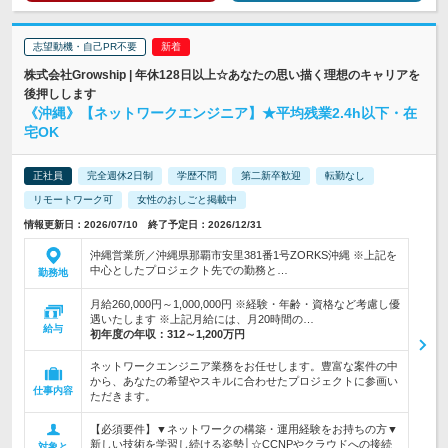
志望動機・自己PR不要
株式会社Growship | 年休128日以上☆あなたの思い描く理想のキャリアを
後押しします
《沖縄》【ネットワークエンジニア】★平均残業2.4h以下・在
宅OK
正社員
完全週休2日制
学歴不問
第二新卒歓迎
転勤なし
リモートワーク可
女性のおしごと掲載中
情報更新日：2026/07/10 終了予定日：2026/12/31
沖縄営業所／沖縄県那覇市安里381番1号ZORKS沖縄 ※上記を
中心としたプロジェクト先での勤務と…
勤務地
月給260,000円～1,000,000円 ※経験・年齢・資格など考慮し優
遇いたします ※上記月給には、月20時間の…
給与
初年度の年収：
312～1,200万円
ネットワークエンジニア業務をお任せします。豊富な案件の中
から、あなたの希望やスキルに合わせたプロジェクトに参画い
仕事内容
ただきます。
【必須要件】▼ネットワークの構築・運用経験をお持ちの方▼
新しい技術を学習し続ける姿勢│☆CCNPやクラウドへの接続
対象と