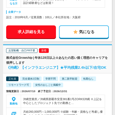
設計経験者などは歓迎！
なる方
企業データ
設立：2018年6月／従業員数：100人／本社所在地：大阪府
求人詳細を見る
気になる
志望動機・自己PR不要
株式会社Growship | 年休128日以上☆あなたの思い描く理想のキャリアを
後押しします
《沖縄》【インフラエンジニア】★平均残業2.4h以下/在宅OK
正社員
完全週休2日制
学歴不問
第二新卒歓迎
転勤なし
リモートワーク可
女性のおしごと掲載中
情報更新日：2026/07/10 終了予定日：2026/12/31
沖縄営業所／沖縄県那覇市安里381番1号ZORKS沖縄 ※上記を
中心としたプロジェクト先での勤務と…
勤務地
月給260,000円～1,000,000円 ※経験・年齢・資格など考慮し優