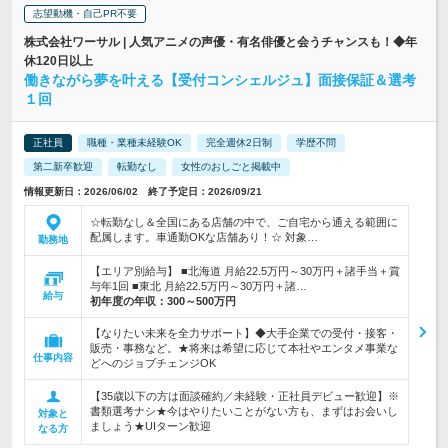
志望動機・自己PR不要
株式会社ワーサル | 人気アニメの声優・有名俳優と会うチャンスも！◆年
休120日以上
働きながら夢を叶える【受付コンシェルジュ】面接保証＆選考
１回
正社員
職種・業種未経験OK
完全週休2日制
学歴不問
第二新卒歓迎
転勤なし
女性のおしごと掲載中
情報更新日：2026/06/02 終了予定日：2026/09/21
☆転勤なし＆全国にある店舗の中で、ご自宅から通える範囲に
配属します。車通勤OKな店舗あり！☆ 対象…
勤務地
【エリア別給与】 ■北海道 月給22.5万円～30万円＋諸手当＋賞
与年1回 ■東北 月給22.5万円～30万円＋諸…
給与
初年度の年収：
300～500万円
【なりたい未来を全力サポート】◆大手企業での受付・接客・
販売・事務など。★将来は希望に応じて本社やエンタメ事業な
仕事内容
どへのジョブチェンジOK
【35歳以下の方は面談確約／未経験・正社員デビュー歓迎】※
書類選考ナシ★今はやりたいことがない方も、まずはお会いし
対象と
ましょう★UIターン歓迎
なる方