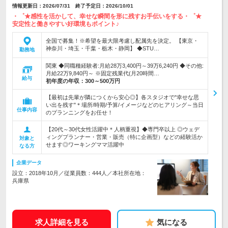
情報更新日：2026/07/31 終了予定日：2026/10/01
・゜★感性を活かして、幸せな瞬間を形に残すお手伝いをする・゜★
安定性と働きやすい好環境もポイント♪
全国で募集！※希望を最大限考慮し配属先を決定。 【東京・
神奈川・埼玉・千葉・栃木・静岡】 ◆STU…
勤務地
関東 ◆同職種経験者:月給28万3,400円～39万6,240円 ◆その他:
月給22万9,840円～ ※固定残業代(月20時間…
給与
初年度の年収：
300～500万円
【最初は先輩が隣につくから安心◎】各スタジオで"幸せな思
い出を残す"＊場所/時期/予算/イメージなどのヒアリング～当日
仕事内容
のプランニングをお任せ！
【20代～30代女性活躍中＊人柄重視】◆専門卒以上 ◎ウェデ
ィングプランナー・営業・販売（特に企画型）などの経験活か
対象と
せます◎ワーキングママ活躍中
なる方
企業データ
設立：2018年10月／従業員数：444人／本社所在地：
兵庫県
求人詳細を見る
気になる