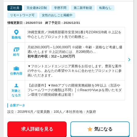
正社員
完全週休2日制
学歴不問
第二新卒歓迎
転勤なし
リモートワーク可
女性のおしごと掲載中
情報更新日：2026/07/10 終了予定日：2026/12/31
沖縄営業所／沖縄県那覇市安里381番1号ZORKS沖縄 ※上記を
中心としたプロジェクト先での勤務と…
勤務地
月給260,000円～1,000,000円 ※経験・年齢・資格など考慮し優
遇いたします ※上記月給には、月20時間の…
給与
初年度の年収：
312～1,200万円
▼フロントエンドエンジニア業務をお任せします。豊富な案件
の中から、あなたの希望やスキルに合わせたプロジェクトに参
仕事内容
画いただきます。
【必須要件】▼Webアプリの開発実務経験を3年以上（言語や
フレームワークの種類は不問）│☆ReactやVue.jsを用いたモダ
対象と
ン環境での開発経験者は歓迎！
なる方
企業データ
設立：2018年6月／従業員数：100人／本社所在地：大阪府
求人詳細を見る
気になる