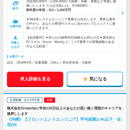
月給260,000円～1,000,000円 ※経験・年齢・資格など考慮し優
遇いたします ※上記月給には、月20時間の…
給与
初年度の年収：
312～1,200万円
▼Web系システムエンジニア業務をお任せします。豊富な案件
の中から、あなたの希望やスキルに合わせたプロジェクトに参
仕事内容
画いただきます。
【必須要件】▼何らかの顧客対応経験をお持ちの方▼基本的な
PCスキル（Excel、Wordなど）│☆IT業界での実務経験がある
対象と
方などは歓迎！
なる方
企業データ
設立：2018年6月／従業員数：100人／本社所在地：大阪府
求人詳細を見る
気になる
志望動機・自己PR不要
株式会社Growship | 年休128日以上☆あなたの思い描く理想のキャリアを
後押しします
《沖縄》【フロントエンドエンジニア】平均残業2.4h以下・在
宅OK