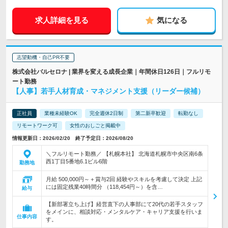
求人詳細を見る
気になる
志望動機・自己PR不要
株式会社バルセロナ | 業界を変える成長企業｜年間休日126日｜フルリモ
ート勤務
【人事】若手人材育成・マネジメント支援（リーダー候補）
正社員
業種未経験OK
完全週休2日制
第二新卒歓迎
転勤なし
リモートワーク可
女性のおしごと掲載中
情報更新日：2026/02/20 終了予定日：2026/08/20
＼フルリモート勤務／ 【札幌本社】 北海道札幌市中央区南6条
西1丁目5番地6.1ビル6階
勤務地
月給 500,000円～＋賞与2回 経験やスキルを考慮して決定 上記
には固定残業40時間分 （118,454円～）を含…
給与
【新部署立ち上げ】経営直下の人事部にて20代の若手スタッフ
をメインに、相談対応・メンタルケア・キャリア支援を行いま
仕事内容
す。