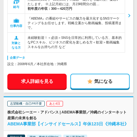
たします。 ※上記月給には、月23時間分の固…
給与
初年度の年収：
300～420万円
『ABEMA』の番組やサービスの魅力を最大化するSNSマーケ
ティングをお任せします。戦略立案から動画編集、投稿運用ま
仕事内容
で。
未経験歓迎！＜必須＞SNSを日常的に利用している方、基本的
なPCスキル、ビジネスの変化を楽しめる方＜歓迎＞動画編集
対象と
スキルをお持ちの方 など
なる方
企業データ
設立：2008年6月／本社所在地：沖縄県
求人詳細を見る
気になる
志望動機・自己PR不要
あと4日
株式会社シーエー・アドバンス | ABEMA事業部／沖縄のインターネット
産業の未来を創る
ABEMA事業部【インサイドセールス】年休123日《沖縄本社》