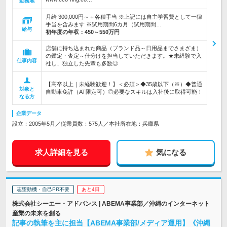
勤務地
月給 300,000円～＋各種手当 ※上記には自主学習費として一律
手当を含みます ※試用期間6カ月（試用期間…
給与
初年度の年収：
450～550万円
店舗に持ち込まれた商品（ブランド品～日用品までさまざま）
の鑑定・査定～仕分けを担当していただきます。★未経験で入
仕事内容
社し、独立した先輩も多数◎
【高卒以上｜未経験歓迎！】＜必須＞◆35歳以下（※）◆普通
対象と
自動車免許（AT限定可）◎必要なスキルは入社後に取得可能！
なる方
企業データ
設立：2005年5月／従業員数：575人／本社所在地：兵庫県
求人詳細を見る
気になる
志望動機・自己PR不要
あと4日
株式会社シーエー・アドバンス | ABEMA事業部／沖縄のインターネット
産業の未来を創る
記事の執筆を主に担当【ABEMA事業部/メディア運用】《沖縄