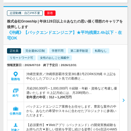
志望動機・自己PR不要
株式会社Growship | 年休128日以上☆あなたの思い描く理想のキャリアを
後押しします
《沖縄》【バックエンドエンジニア】★平均残業2.4h以下・在
宅OK
正社員
完全週休2日制
学歴不問
第二新卒歓迎
転勤なし
リモートワーク可
女性のおしごと掲載中
情報更新日：2026/07/10 終了予定日：2026/12/31
沖縄営業所／沖縄県那覇市安里381番1号ZORKS沖縄 ※上記を
中心としたプロジェクト先での勤務と…
勤務地
月給260,000円～1,000,000円 ※経験・年齢・資格など考慮し優
遇いたします ※上記月給には、月20時間の…
給与
初年度の年収：
312～1,200万円
バックエンドエンジニア業務をお任せします。豊富な案件の中
から、あなたの希望やスキルに合わせたプロジェクトに参画い
仕事内容
ただきます。
【必須要件】▼Webアプリ（バックエンド）の開発実務経験を
お持ちの方▼新しい技術を学習し続ける姿勢│☆Go言語やAWS
対象と