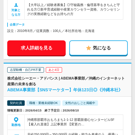
【大卒以上／経験者募集】◎守秘義務・倫理基準をきちんと守
れる方◎新卒育成経験や産業カウンセラー資格、カウンセリン
対象と
グの実務経験などをお持ちの方
なる方
企業データ
設立：2010年8月／従業員数：100人／本社所在地：北海道
求人詳細を見る
気になる
志望動機・自己PR不要
あと4日
株式会社シーエー・アドバンス | ABEMA事業部／沖縄のインターネット
産業の未来を創る
ABEMA事業部【SNSマーケター】年休123日◎《沖縄本社》
契約社員
職種・業種未経験OK
女性のおしごと掲載中
情報更新日：2026/04/15 終了予定日：2026/08/10
沖縄県那覇市おもろまち1-1-12 那覇新都心センタービル5F
【雇入れ直後】上記事業所 【変更の…
勤務地
月給250,000円～350,000円 ※経験・能力を考慮の上、優遇い