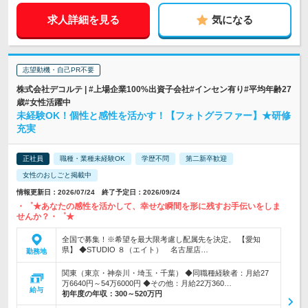
求人詳細を見る
気になる
志望動機・自己PR不要
株式会社デコルテ | #上場企業100%出資子会社#インセン有り#平均年齢27
歳#女性活躍中
未経験OK！個性と感性を活かす！【フォトグラファー】★研修
充実
正社員
職種・業種未経験OK
学歴不問
第二新卒歓迎
女性のおしごと掲載中
情報更新日：2026/07/24 終了予定日：2026/09/24
・゜★あなたの感性を活かして、幸せな瞬間を形に残すお手伝いをしま
せんか？・゜★
全国で募集！※希望を最大限考慮し配属先を決定。 【愛知
県】 ◆STUDIO ８（エイト） 名古屋店…
勤務地
関東（東京・神奈川・埼玉・千葉） ◆同職種経験者：月給27
万6640円～54万6000円 ◆その他：月給22万360…
給与
初年度の年収：
300～520万円