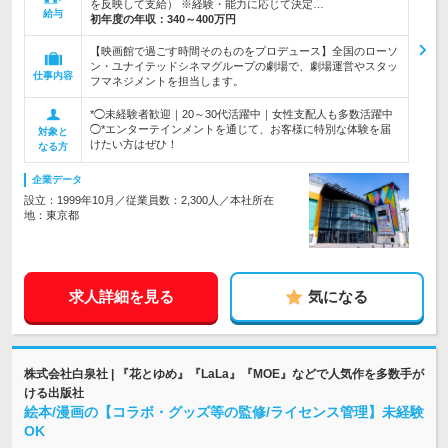
を反映して支給） ※経験・能力に応じて決定…
給与
初年度の年収：
340～400万円
【映画館で過ごす時間そのものをプロデュース】全国のローソ
ン・ユナイテッドシネマグループの劇場で、劇場運営やスタッ
仕事内容
フマネジメントを担当します。
*◯未経験者歓迎｜20～30代活躍中｜女性支配人も多数活躍中
◯*エンターテインメントを通じて、お客様に特別な体験を届
対象と
けたい方はぜひ！
なる方
企業データ
設立：1999年10月／従業員数：2,300人／本社所在
地：東京都
求人詳細を見る
気になる
株式会社白泉社 | 『花とゆめ』『LaLa』『MOE』などで人気作を多数手が
ける出版社
絵本/漫画の【コラボ・グッズ等の監修/ライセンス管理】未経験
OK