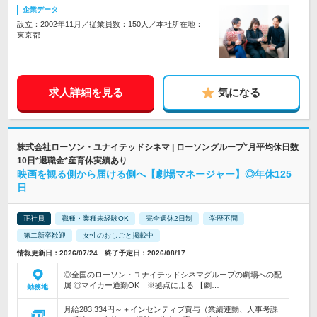
企業データ
設立：2002年11月／従業員数：150人／本社所在地：
東京都
求人詳細を見る
気になる
株式会社ローソン・ユナイテッドシネマ | ローソングループ*月平均休日数
10日*退職金*産育休実績あり
映画を観る側から届ける側へ【劇場マネージャー】◎年休125
日
正社員
職種・業種未経験OK
完全週休2日制
学歴不問
第二新卒歓迎
女性のおしごと掲載中
情報更新日：2026/07/24 終了予定日：2026/08/17
◎全国のローソン・ユナイテッドシネマグループの劇場への配
属 ◎マイカー通勤OK ※拠点による 【劇…
勤務地
月給283,334円～＋インセンティブ賞与（業績連動、人事考課