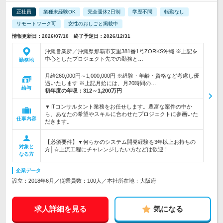
正社員
業種未経験OK
完全週休2日制
学歴不問
転勤なし
リモートワーク可
女性のおしごと掲載中
情報更新日：2026/07/10 終了予定日：2026/12/31
沖縄営業所／沖縄県那覇市安里381番1号ZORKS沖縄 ※上記を
中心としたプロジェクト先での勤務と…
勤務地
月給260,000円～1,000,000円 ※経験・年齢・資格など考慮し優
遇いたします ※上記月給には、月20時間の…
給与
初年度の年収：
312～1,200万円
▼ITコンサルタント業務をお任せします。豊富な案件の中か
ら、あなたの希望やスキルに合わせたプロジェクトに参画いた
仕事内容
だきます。
【必須要件】▼何らかのシステム開発経験を3年以上お持ちの
対象と
方│☆上流工程にチャレンジしたい方などは歓迎！
なる方
企業データ
設立：2018年6月／従業員数：100人／本社所在地：大阪府
求人詳細を見る
気になる