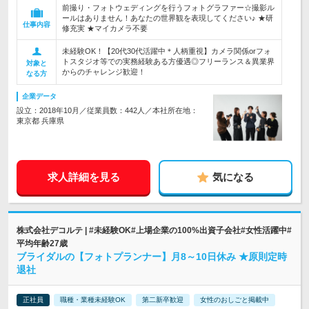
前撮り・フォトウェディングを行うフォトグラファー☆撮影ル
ールはありません！あなたの世界観を表現してください♪ ★研
仕事内容
修充実 ★マイカメラ不要
未経験OK！【20代30代活躍中＊人柄重視】カメラ関係orフォ
トスタジオ等での実務経験ある方優遇◎フリーランス＆異業界
対象と
からのチャレンジ歓迎！
なる方
企業データ
設立：2018年10月／従業員数：442人／本社所在地：
東京都 兵庫県
求人詳細を見る
気になる
株式会社デコルテ | #未経験OK#上場企業の100%出資子会社#女性活躍中#
平均年齢27歳
ブライダルの【フォトプランナー】月8～10日休み ★原則定時
退社
正社員
職種・業種未経験OK
第二新卒歓迎
女性のおしごと掲載中