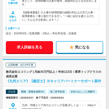
者として、採用戦略の立案や運用、面接対応などをお任せしま
仕事内容
す。
【経験者募集】◎人事や採用関連の経験1年以上の方◎人事・
採用業務を一通り進行できる方＼『一緒に会社を盛り上げた
対象と
い』そんな方を歓迎します！／
なる方
企業データ
設立：2010年8月／従業員数：100人／本社所在地：北海道
求人詳細を見る
気になる
志望動機・自己PR不要
株式会社エコリング | 月給30万円以上！年休122日！業界トップクラスの
成長企業
《九州エリア》【鑑定士】※キャリアパートナーサポート案件
正社員
職種・業種未経験OK
第二新卒歓迎
女性のおしごと掲載中
情報更新日：2026/03/27 終了予定日：2026/09/24
九州、沖縄エリア内のエコリング店舗 詳しくは・・・ https://
www.eco-ring.co…