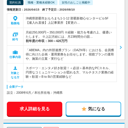
契約社員
職種・業種未経験OK
女性のおしごと掲載中
情報更新日：2026/04/15 終了予定日：2026/08/10
沖縄県那覇市おもろまち1-1-12 那覇新都心センタービル5F
【雇入れ直後】上記事業所 【変更の…
勤務地
月給250,000円～350,000円 ※経験・能力を考慮の上、優遇い
たします。 ※上記月給には、月23時間分の固…
給与
初年度の年収：
300～420万円
「ABEMA」内の外部連携プラン（DAZN等）における、会員獲
得に向けた企画・運用業務をお任せします。視聴プランの運用
仕事内容
や、施策の立案・実行など
スポーツ・エンタメ好き歓迎！＜必須＞基本的なPCスキル、
円滑なコミュニケーションが図れる方、マルチタスク業務の経
対象と
験＜歓迎＞B to Bの営業経験など
なる方
企業データ
設立：2008年6月／本社所在地：沖縄県
求人詳細を見る
気になる