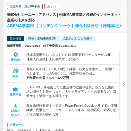
志望動機・自己PR不要
あと4日
株式会社シーエー・アドバンス | ABEMA事業部／沖縄のインターネット
産業の未来を創る
ABEMA事業部【コンテンツマーケ】年休123日◎《沖縄本社》
契約社員
職種・業種未経験OK
女性のおしごと掲載中
情報更新日：2026/04/15 終了予定日：2026/08/10
沖縄県那覇市おもろまち1-1-12 那覇新都心センタービル5F
【雇入れ直後】上記事業所 【変更の…
勤務地
月給250,000円～350,000円 ※経験・能力を考慮の上、優遇い
たします。 ※上記月給には、月23時間分の固…
給与
初年度の年収：
300～420万円
「ABEMA」を活用した広告企画の立案や提案、新たな広告商
品の開発をお任せします。大手クライアントへの提案など、裁
仕事内容
量大きく活躍できる環境です。
業界未経験歓迎！＜必須＞PowerPointやGoogleスライドの使用
経験、円滑なコミュニケーションスキル、臨機応変に対応しな
対象と
がらの業務が好きな方
なる方
企業データ
設立：2008年6月／本社所在地：沖縄県