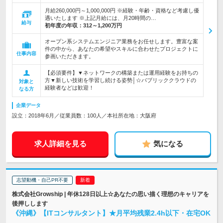
月給260,000円～1,000,000円 ※経験・年齢・資格など考慮し優
遇いたします ※上記月給には、月20時間の…
給与
初年度の年収：
312～1,200万円
オープン系システムエンジニア業務をお任せします。豊富な案
件の中から、あなたの希望やスキルに合わせたプロジェクトに
仕事内容
参画いただきます。
【必須要件】▼ネットワークの構築または運用経験をお持ちの
方▼新しい技術を学習し続ける姿勢│☆パブリッククラウドの
対象と
経験者などは歓迎！
なる方
企業データ
設立：2018年6月／従業員数：100人／本社所在地：大阪府
求人詳細を見る
気になる
志望動機・自己PR不要
株式会社Growship | 年休128日以上☆あなたの思い描く理想のキャリアを
後押しします
《沖縄》【ITコンサルタント】★月平均残業2.4h以下・在宅OK