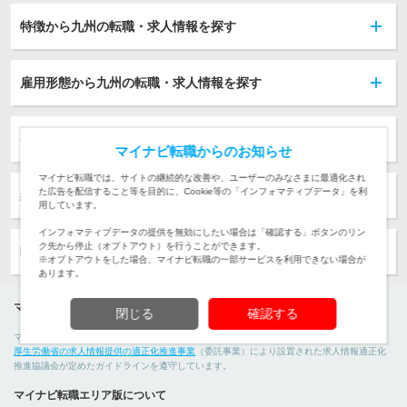
特徴から九州の転職・求人情報を探す
雇用形態から九州の転職・求人情報を探す
初年度年収から九州の転職・求人情報を探す
マイナビ転職からのお知らせ
マイナビ転職では、サイトの継続的な改善や、ユーザーのみなさまに最適化され
た広告を配信すること等を目的に、Cookie等の「インフォマティブデータ」を利
経験から九州の転職・求人情報を探す
用しています。
インフォマティブデータの提供を無効にしたい場合は「確認する」ボタンのリン
ク先から停止（オプトアウト）を行うことができます。
転職ノウハウ
※オプトアウトをした場合、マイナビ転職の一部サービスを利用できない場合が
あります。
マイナビ転職運営者情報
閉じる
確認する
マイナビ転職は
株式会社マイナビ
が運営する転職・求人情報サイトです。 マイナビ転職は、
厚生労働省の求人情報提供の適正化推進事業
（委託事業）により設置された求人情報適正化
推進協議会が定めたガイドラインを遵守しています。
マイナビ転職エリア版について