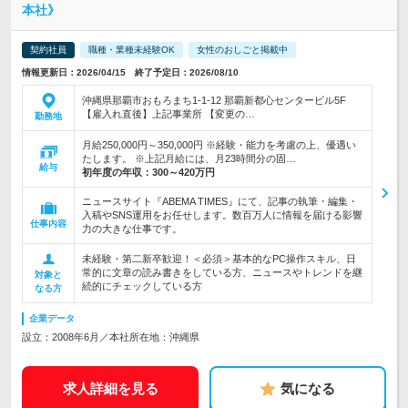
本社》
契約社員
職種・業種未経験OK
女性のおしごと掲載中
情報更新日：2026/04/15 終了予定日：2026/08/10
沖縄県那覇市おもろまち1-1-12 那覇新都心センタービル5F
【雇入れ直後】上記事業所 【変更の…
勤務地
月給250,000円～350,000円 ※経験・能力を考慮の上、優遇い
たします。 ※上記月給には、月23時間分の固…
給与
初年度の年収：
300～420万円
ニュースサイト『ABEMA TIMES』にて、記事の執筆・編集・
入稿やSNS運用をお任せします。数百万人に情報を届ける影響
仕事内容
力の大きな仕事です。
未経験・第二新卒歓迎！＜必須＞基本的なPC操作スキル、日
常的に文章の読み書きをしている方、ニュースやトレンドを継
対象と
続的にチェックしている方
なる方
企業データ
設立：2008年6月／本社所在地：沖縄県
求人詳細を見る
気になる