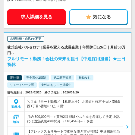
求人詳細を見る
気になる
志望動機・自己PR不要
株式会社バルセロナ | 業界を変える成長企業｜年間休日126日｜月給50万
円～
フルリモート勤務！会社の未来を担う【中途採用担当】★土日
祝休
正社員
完全週休2日制
第二新卒歓迎
転勤なし
リモートワーク可
女性のおしごと掲載中
情報更新日：2026/02/20 終了予定日：2026/08/20
＼フルリモート勤務／ 【札幌本社】 北海道札幌市中央区南6条
西1丁目5番地6.1ビル6階
勤務地
月給 500,000円～＋賞与2回 経験やスキルを考慮して決定 上記
には固定残業40時間分 （118,454円～）を含…
給与
【フレックス＆リモートで柔軟な働き方が可能】中途採用担当