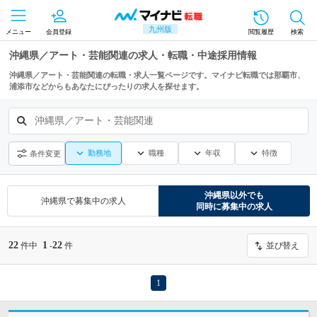
九州版
メニュー
会員登録
閲覧履歴
検索
沖縄県／アート・芸能関連の求人・転職・中途採用情報
沖縄県／アート・芸能関連の転職・求人一覧ページです。マイナビ転職では那覇市、
浦添市などからもあなたにぴったりの求人を探せます。
沖縄県／アート・芸能関連
勤務地
職種
年収
特徴
条件変更
沖縄県
以外でも
沖縄県
で募集中の求人
同時に募集中の求人
22
1
22
件中
-
件
並び替え
1