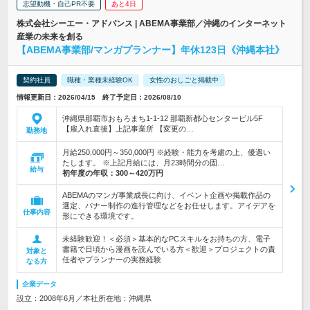
志望動機・自己PR不要
あと4日
株式会社シーエー・アドバンス | ABEMA事業部／沖縄のインターネット
産業の未来を創る
【ABEMA事業部/マンガプランナー】年休123日《沖縄本社》
契約社員
職種・業種未経験OK
女性のおしごと掲載中
情報更新日：2026/04/15 終了予定日：2026/08/10
沖縄県那覇市おもろまち1-1-12 那覇新都心センタービル5F
【雇入れ直後】上記事業所 【変更の…
勤務地
月給250,000円～350,000円 ※経験・能力を考慮の上、優遇い
たします。 ※上記月給には、月23時間分の固…
給与
初年度の年収：
300～420万円
ABEMAのマンガ事業成長に向け、イベント企画や掲載作品の
選定、バナー制作の進行管理などをお任せします。アイデアを
仕事内容
形にできる環境です。
未経験歓迎！＜必須＞基本的なPCスキルをお持ちの方、電子
書籍で日頃から漫画を読んでいる方＜歓迎＞プロジェクトの責
対象と
任者やプランナーの実務経験
なる方
企業データ
設立：2008年6月／本社所在地：沖縄県