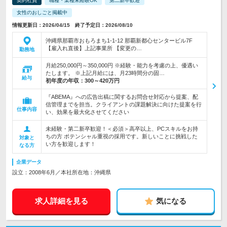
契約社員
職種・業種未経験OK
第二新卒歓迎
女性のおしごと掲載中
情報更新日：2026/04/15 終了予定日：2026/08/10
沖縄県那覇市おもろまち1-1-12 那覇新都心センタービル7F
【雇入れ直後】上記事業所 【変更の…
勤務地
月給250,000円～350,000円 ※経験・能力を考慮の上、優遇い
たします。 ※上記月給には、月23時間分の固…
給与
初年度の年収：
300～420万円
『ABEMA』への広告出稿に関するお問合せ対応から提案、配
信管理までを担当。クライアントの課題解決に向けた提案を行
仕事内容
い、効果を最大化させてください
未経験・第二新卒歓迎！＜必須＞高卒以上、PCスキルをお持
ちの方 ポテンシャル重視の採用です。新しいことに挑戦した
対象と
い方を歓迎します！
なる方
企業データ
設立：2008年6月／本社所在地：沖縄県
求人詳細を見る
気になる