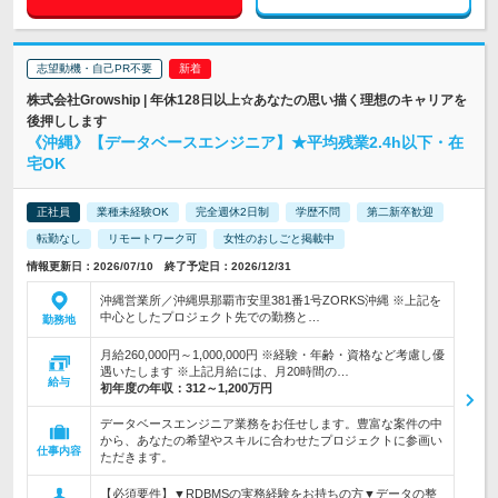
志望動機・自己PR不要
株式会社Growship | 年休128日以上☆あなたの思い描く理想のキャリアを
後押しします
《沖縄》【データベースエンジニア】★平均残業2.4h以下・在
宅OK
正社員
業種未経験OK
完全週休2日制
学歴不問
第二新卒歓迎
転勤なし
リモートワーク可
女性のおしごと掲載中
情報更新日：2026/07/10 終了予定日：2026/12/31
沖縄営業所／沖縄県那覇市安里381番1号ZORKS沖縄 ※上記を
中心としたプロジェクト先での勤務と…
勤務地
月給260,000円～1,000,000円 ※経験・年齢・資格など考慮し優
遇いたします ※上記月給には、月20時間の…
給与
初年度の年収：
312～1,200万円
データベースエンジニア業務をお任せします。豊富な案件の中
から、あなたの希望やスキルに合わせたプロジェクトに参画い
仕事内容
ただきます。
【必須要件】▼RDBMSの実務経験をお持ちの方▼データの整