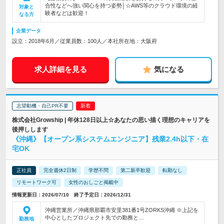
合性などへ強い関心を持つ姿勢│☆AWS等のクラウド環境の経
対象と
験者などは歓迎！
なる方
企業データ
設立：2018年6月／従業員数：100人／本社所在地：大阪府
求人詳細を見る
気になる
志望動機・自己PR不要
株式会社Growship | 年休128日以上☆あなたの思い描く理想のキャリアを
後押しします
《沖縄》【オープン系システムエンジニア】残業2.4h以下・在
宅OK
正社員
完全週休2日制
学歴不問
第二新卒歓迎
転勤なし
リモートワーク可
女性のおしごと掲載中
情報更新日：2026/07/10 終了予定日：2026/12/31
沖縄営業所／沖縄県那覇市安里381番1号ZORKS沖縄 ※上記を
中心としたプロジェクト先での勤務と…
勤務地