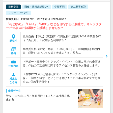
業務委託
職種・業種未経験OK
学歴不問
第二新卒歓迎
リモートワーク可
情報更新日：2026/07/31 終了予定日：2026/09/17
『花とゆめ』『LaLa』『MOE』などを刊行する出版社で、キャラクタ
ービジネスに未経験から挑戦しませんか？
原則自由 【本社】 東京都千代田区神田淡路町2-2-2 ※業務を行
うにあたり、上記施設を利用するこ…
勤務地
業務委託料（固定・月額）： 350,000円～ ※報酬額は業務内
容、経験およびスキル等を考慮のうえ、双方…
給与
《サポート業務中心》グッズ・イベント・企業コラボの企画進
行、作品の二次使用に関するライセンス管理をお任せします。
仕事内容
《基本PCスキルがあればOK》「エンターテインメントが好
き」「調整が得意」という方はぜひ！この仕事が初めてでも大
対象と
丈夫♪ ◎若手活躍中！
なる方
企業データ
設立：1973年12月／従業員数：116人／本社所在地：
東京都