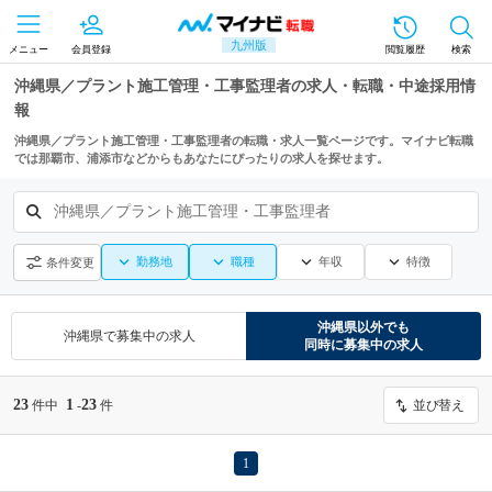
九州版
メニュー
会員登録
閲覧履歴
検索
沖縄県／プラント施工管理・工事監理者の求人・転職・中途採用情
報
沖縄県／プラント施工管理・工事監理者の転職・求人一覧ページです。マイナビ転職
では那覇市、浦添市などからもあなたにぴったりの求人を探せます。
沖縄県／プラント施工管理・工事監理者
勤務地
職種
年収
特徴
条件変更
沖縄県
以外でも
沖縄県
で募集中の求人
同時に募集中の求人
23
1
23
件中
-
件
並び替え
1