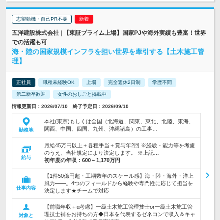
志望動機・自己PR不要
五洋建設株式会社 | 【東証プライム上場】国家PJや海外実績も豊富！世界
での活躍も可
海・陸の国家規模インフラを担い世界を牽引する【土木施工管
理】
正社員
職種未経験OK
上場
完全週休2日制
学歴不問
第二新卒歓迎
女性のおしごと掲載中
情報更新日：2026/07/10 終了予定日：2026/09/10
本社(東京)もしくは全国（北海道、関東、東北、北陸、東海、
関西、中国、四国、九州、沖縄諸島）の工事…
勤務地
月給45万円以上＋各種手当＋賞与年2回 ※経験・能力等を考慮
のうえ、当社規定により決定します。 ※上記…
給与
初年度の年収：
600～1,170万円
【1件50億円超・工期数年のスケール感】海・陸・海外・洋上
風力――。4つのフィールドから経験や専門性に応じて担当を
仕事内容
決定します★チームで対応
【前職年収＋α考慮】一級土木施工管理技士or一級土木施工管
理技士補をお持ちの方◆日本を代表するゼネコンで収入＆キャ
対象と