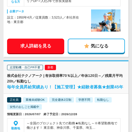
リアUP⇒入社2年で所長実績有
なる方
企業データ
設立：1950年4月／従業員数：3,523人／本社所在
地：東京都
求人詳細を見る
気になる
志望動機・自己PR不要
株式会社テクノアーク | 有休取得率70％以上／年休120日～／残業月平均
20h／転勤なし
毎年全員昇給実績あり！【施工管理】★経験者募集★創業45年
正社員
業種未経験OK
完全週休2日制
学歴不問
転勤なし
女性のおしごと掲載中
情報更新日：2026/07/07 終了予定日：2026/12/28
～全国のプロジェクト先での勤務★転勤なし～※希望勤務地で
働けます！ 東京都、神奈川県、千葉県、埼玉…
勤務地