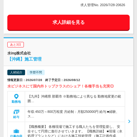
求人管理No. 2026/7/28-20626
求人詳細を見る
あと3日
水ing株式会社
【沖縄】施工管理
人材紹介
学歴不問
情報更新日：2026/07/28 終了予定日：2026/08/12
水ビジネスにて国内外トップクラスのシェア！各種手当も充実◎
【九州】沖縄県 那覇市 ※勤務地により異なる 勤務地変更の範
囲…
勤務地
年収:450万～800万程度 月給制：月額250000円 給与:■経験、
ス…
給与
【職務概要】 各種現場で施工する職人たちを管理監督し、 安
全そして円滑に進行させていきます。 【職務詳細】 ■現場（水
処理プラントなど）における施工技術管理 （施工計画作成、
仕事内容