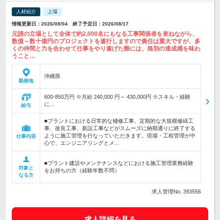
人材紹介
上場
情報更新日：2026/08/04 終了予定日：2026/08/17
元請の立場として全体で約2,000名にもなる工事関係者を束ねながら、
数億～数十億円のプロジェクトを遂行しますので責任は重大ですが、多
くの仲間と力を合わせて仕事をやり遂げた際には、格別の達成感を味わ
うこと…
沖縄県
勤務地
600-850万円 ※月給 240,000 円～ 430,000円 ※スキル・経験
に…
給与
■プラントにおける日常的な補修工事、定期的な大規模修繕工
事、改良工事、新設工事などがスムーズに納期通りに終了する
ように施工管理を行なっていただきます。現場・工程管理が中
仕事内容
心で、エンジニアリングとメ...
■プラント建設やメンテナンスなどにおける施工管理業務経験
対象と
をお持ちの方（経験年数不問）
なる方
求人管理No. 393556
求人詳細を見る