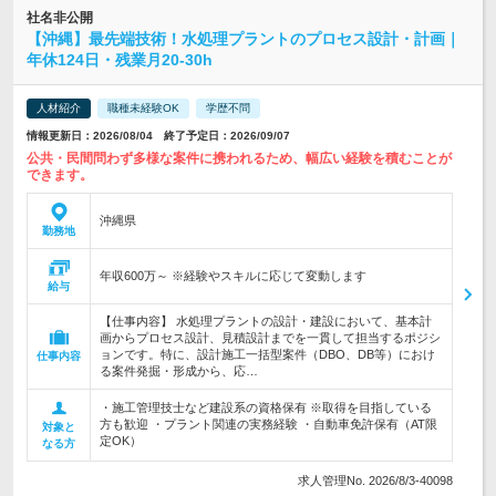
社名非公開
【沖縄】最先端技術！水処理プラントのプロセス設計・計画｜
年休124日・残業月20-30h
人材紹介
職種未経験OK
学歴不問
情報更新日：2026/08/04 終了予定日：2026/09/07
公共・民間問わず多様な案件に携われるため、幅広い経験を積むことが
できます。
沖縄県
勤務地
年収600万～ ※経験やスキルに応じて変動します
給与
【仕事内容】 水処理プラントの設計・建設において、基本計
画からプロセス設計、見積設計までを一貫して担当するポジシ
ョンです。特に、設計施工一括型案件（DBO、DB等）におけ
仕事内容
る案件発掘・形成から、応…
・施工管理技士など建設系の資格保有 ※取得を目指している
方も歓迎 ・プラント関連の実務経験 ・自動車免許保有（AT限
対象と
定OK）
なる方
求人管理No. 2026/8/3-40098