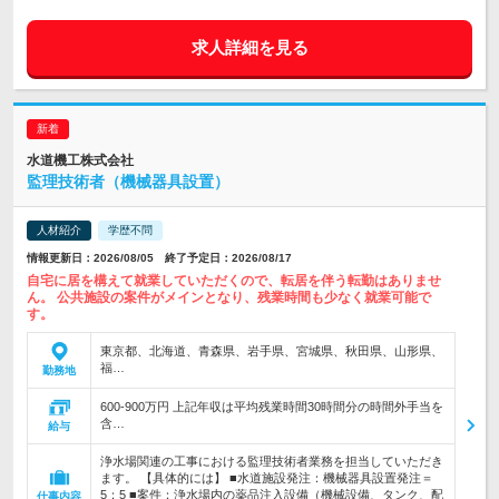
求人詳細を見る
水道機工株式会社
監理技術者（機械器具設置）
人材紹介
学歴不問
情報更新日：2026/08/05 終了予定日：2026/08/17
自宅に居を構えて就業していただくので、転居を伴う転勤はありませ
ん。 公共施設の案件がメインとなり、残業時間も少なく就業可能で
す。
東京都、北海道、青森県、岩手県、宮城県、秋田県、山形県、
福…
勤務地
600-900万円 上記年収は平均残業時間30時間分の時間外手当を
含…
給与
浄水場関連の工事における監理技術者業務を担当していただき
ます。 【具体的には】 ■水道施設発注：機械器具設置発注＝
5：5 ■案件：浄水場内の薬品注入設備（機械設備、タンク、配
仕事内容