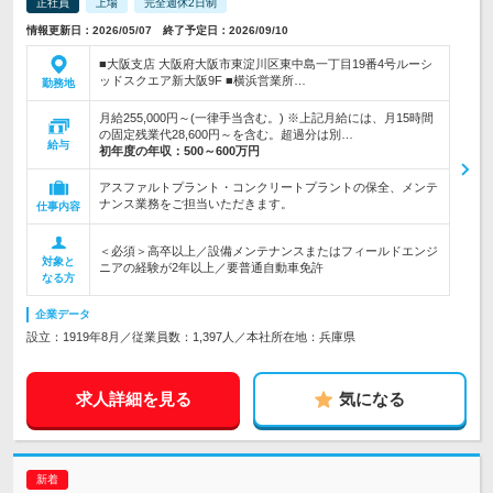
正社員
上場
完全週休2日制
情報更新日：2026/05/07 終了予定日：2026/09/10
■大阪支店 大阪府大阪市東淀川区東中島一丁目19番4号ルーシ
ッドスクエア新大阪9F ■横浜営業所…
勤務地
月給255,000円～(一律手当含む。) ※上記月給には、月15時間
の固定残業代28,600円～を含む。超過分は別…
給与
初年度の年収：
500～600万円
アスファルトプラント・コンクリートプラントの保全、メンテ
ナンス業務をご担当いただきます。
仕事内容
＜必須＞高卒以上／設備メンテナンスまたはフィールドエンジ
対象と
ニアの経験が2年以上／要普通自動車免許
なる方
企業データ
設立：1919年8月／従業員数：1,397人／本社所在地：兵庫県
求人詳細を見る
気になる