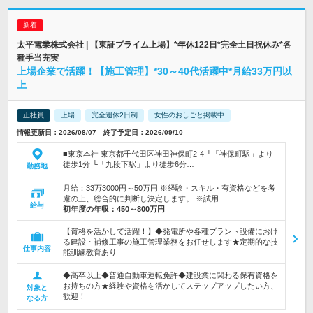
太平電業株式会社 | 【東証プライム上場】*年休122日*完全土日祝休み*各
種手当充実
上場企業で活躍！【施工管理】*30～40代活躍中*月給33万円以
上
正社員
上場
完全週休2日制
女性のおしごと掲載中
情報更新日：2026/08/07 終了予定日：2026/09/10
■東京本社 東京都千代田区神田神保町2-4 └「神保町駅」より
徒歩1分 └「九段下駅」より徒歩6分…
勤務地
月給：33万3000円～50万円 ※経験・スキル・有資格などを考
慮の上、総合的に判断し決定します。 ※試用…
給与
初年度の年収：
450～800万円
【資格を活かして活躍！】◆発電所や各種プラント設備におけ
る建設・補修工事の施工管理業務をお任せします★定期的な技
仕事内容
能訓練教育あり
◆高卒以上◆普通自動車運転免許◆建設業に関わる保有資格を
お持ちの方★経験や資格を活かしてステップアップしたい方、
対象と
歓迎！
なる方