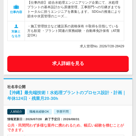
【仕事内容】 総合水処理エンジニアリング企業にて、水処理
プラントの基本設計から原価管理、工事部門への引継ぎまでを
トータルに担うエンジニアを募集します。 SDGsの推進により
仕事内容
節水や水質管理のニーズ…
・施工管理技士など建設系の資格保有 ※取得を目指している
方も歓迎 ・プラント関連の実務経験 ・自動車免許保有（AT限
対象と
定OK）
なる方
求人管理No. 2026/7/28-28429
求人詳細を見る
社名非公開
【沖縄】最先端技術！水処理プラントのプロセス設計・計画｜
年休124日・残業月20-30h
人材紹介
職種未経験OK
学歴不問
情報更新日：2026/07/28 終了予定日：2026/08/31
公共・民間問わず多様な案件に携われるため、幅広い経験を積むことが
できます。