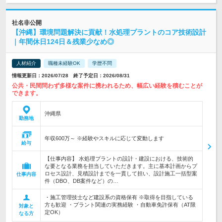
社名非公開
【沖縄】環境問題解決に貢献！水処理プラントのコア技術設計
｜年間休日124日＆残業少なめ◎
人材紹介
職種未経験OK
学歴不問
情報更新日：2026/07/28 終了予定日：2026/08/31
公共・民間問わず多様な案件に携われるため、幅広い経験を積むことが
できます。
沖縄県
勤務地
年収600万～ ※経験やスキルに応じて変動します
給与
【仕事内容】 水処理プラントの設計・建設における、技術的
な要となる業務を担当していただきます。主に基本計画からプ
ロセス設計、見積設計までを一貫して担い、設計施工一括型案
仕事内容
件（DBO、DB案件など）の…
・施工管理技士など建設系の資格保有 ※取得を目指している
方も歓迎 ・プラント関連の実務経験 ・自動車免許保有（AT限
対象と
定OK）
なる方