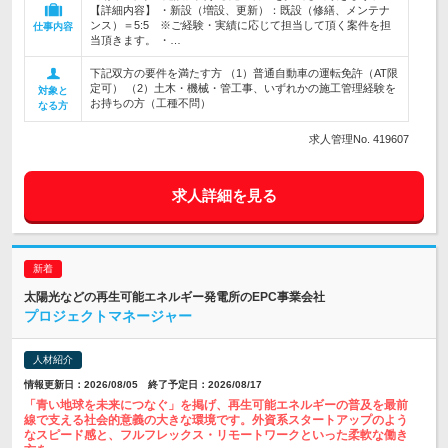
【詳細内容】 ・新設（増設、更新）：既設（修繕、メンテナ
ンス）＝5:5 ※ご経験・実績に応じて担当して頂く案件を担
仕事内容
当頂きます。 ・…
下記双方の要件を満たす方 （1）普通自動車の運転免許（AT限
定可） （2）土木・機械・管工事、いずれかの施工管理経験を
対象と
お持ちの方（工種不問）
なる方
求人管理No. 419607
求人詳細を見る
太陽光などの再生可能エネルギー発電所のEPC事業会社
プロジェクトマネージャー
人材紹介
情報更新日：2026/08/05 終了予定日：2026/08/17
「青い地球を未来につなぐ」を掲げ、再生可能エネルギーの普及を最前
線で支える社会的意義の大きな環境です。外資系スタートアップのよう
なスピード感と、フルフレックス・リモートワークといった柔軟な働き