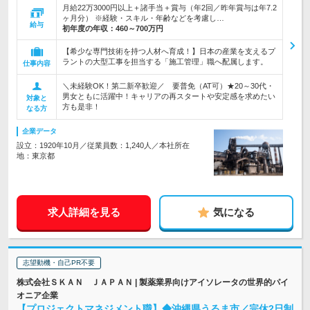
月給22万3000円以上＋諸手当＋賞与（年2回／昨年賞与は年7.2
ヶ月分） ※経験・スキル・年齢などを考慮し…
給与
初年度の年収：
460～700万円
【希少な専門技術を持つ人材へ育成！】日本の産業を支えるプ
ラントの大型工事を担当する「施工管理」職へ配属します。
仕事内容
＼未経験OK！第二新卒歓迎／ 要普免（AT可）★20～30代・
男女ともに活躍中！キャリアの再スタートや安定感を求めたい
対象と
方も是非！
なる方
企業データ
設立：1920年10月／従業員数：1,240人／本社所在
地：東京都
求人詳細を見る
気になる
志望動機・自己PR不要
株式会社ＳＫＡＮ ＪＡＰＡＮ | 製薬業界向けアイソレータの世界的パイ
オニア企業
【プロジェクトマネジメント職】◆沖縄県うるま市／完休2日制