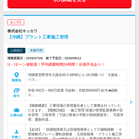
あと3日
株式会社キッカワ
【沖縄】プラント工事施工管理
人材紹介
学歴不問
情報更新日：2026/07/28 終了予定日：2026/08/12
U・Iターン者歓迎！平均残業時間26時間！出張手当あり！
沖縄県宜野湾市大謝名85-5 MINEビル 2A 沖縄バス「大謝名」
バス…
勤務地
年収:500万～800万程度 月給制：月額350000円 給与:■経験、
ス…
給与
【職務概要】 工事現場の管理責任者として業務を行っていた
だきます。 【職務詳細】 ・施工管理 現場の管理監督業務や安
全管理、工程管理（下請け業者の手配や部材調達等）、写真管
仕事内容
理、書類作成…
【必須】 ・現場指揮者又は現場指揮者としての補助経験 ・小
型移動式クレーン運転技能者 ・玉掛技能者 ・プラント施工管
対象と
理の実務経験 ・Excel操作ができる方 ・普通自動車運転免許