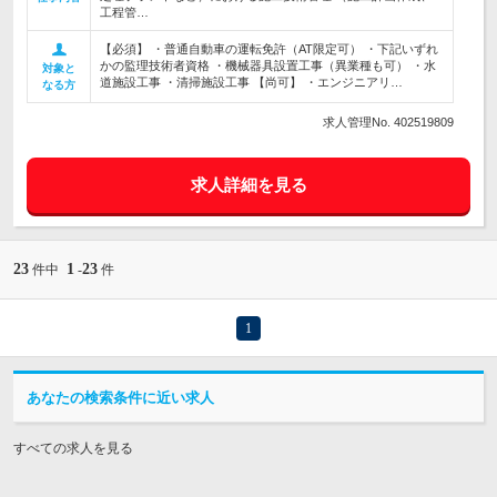
工程管…
【必須】 ・普通自動車の運転免許（AT限定可） ・下記いずれ
かの監理技術者資格 ・機械器具設置工事（異業種も可） ・水
対象と
道施設工事 ・清掃施設工事 【尚可】 ・エンジニアリ…
なる方
求人管理No. 402519809
求人詳細を見る
23
1
23
件中
-
件
1
あなたの検索条件に近い求人
すべての求人を見る