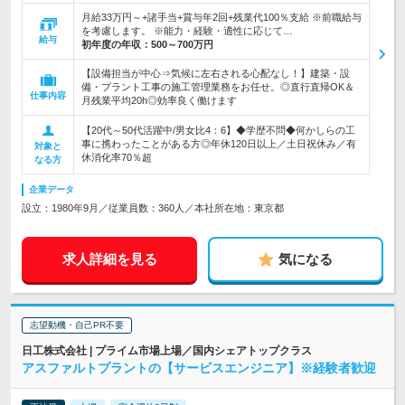
月給33万円～+諸手当+賞与年2回+残業代100％支給 ※前職給与
を考慮します。 ※能力・経験・適性に応じて…
給与
初年度の年収：
500～700万円
【設備担当が中心⇒気候に左右される心配なし！】建築・設
備・プラント工事の施工管理業務をお任せ。◎直行直帰OK＆
仕事内容
月残業平均20h◎効率良く働けます
【20代～50代活躍中/男女比4：6】◆学歴不問◆何かしらの工
事に携わったことがある方◎年休120日以上／土日祝休み／有
対象と
休消化率70％超
なる方
企業データ
設立：1980年9月／従業員数：360人／本社所在地：東京都
求人詳細を見る
気になる
志望動機・自己PR不要
日工株式会社 | プライム市場上場／国内シェアトップクラス
アスファルトプラントの【サービスエンジニア】※経験者歓迎