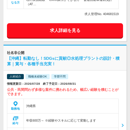
なる方
（AT…
求人管理No. 404681519
求人詳細を見る
社名非公開
【沖縄】転勤なし！SDGsに貢献◎水処理プラントの設計・積
算｜賞与・各種手当充実！
人材紹介
職種未経験OK
学歴不問
情報更新日：2026/07/28 終了予定日：2026/08/31
公共・民間問わず多様な案件に携われるため、幅広い経験を積むことが
できます。
沖縄県
勤務地
年収600万～ ※経験やスキルに応じて変動します
給与