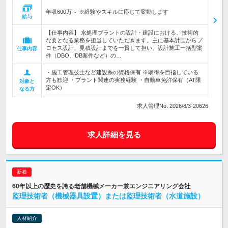
年収600万～ ※経験やスキルに応じて変動します
給与
【仕事内容】 水処理プラントの設計・建設における、技術的
な要となる業務を担当していただきます。主に基本計画からプ
ロセス設計、見積設計までを一貫して担い、設計施工一括型案
仕事内容
件（DBO、DB案件など）の…
・施工管理技士など建設系の資格保有 ※取得を目指している
方も歓迎 ・プラント関連の実務経験 ・自動車免許保有（AT限
対象と
定OK）
なる方
求人管理No. 2026/8/3-20626
求人詳細を見る
60年以上の歴史を誇る老舗機械メーカー兼エンジニアリング会社
監理技術者（機械器具設置）または監理技術者（水道施設）
人材紹介