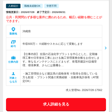
人材紹介
職種未経験OK
学歴不問
情報更新日：2026/07/28 終了予定日：2026/08/31
公共・民間問わず多様な案件に携われるため、幅広い経験を積むことが
できます。
沖縄県
勤務地
年収600万～ ※経験やスキルに応じて変動します
給与
【仕事内容】 全国の石油化学プラントを中心とした、定期修
理工事や日常保全工事における施工管理業務全般をお任せしま
す。単なるメンテナンスにとどまらず、発電所建設や設備管
仕事内容
理、環境事業、さらには重機を…
・施工管理技士など建設系の資格保有 ※取得を目指している
方も歓迎 ・プラント関連の実務経験 ・自動車免許保有（AT限
対象と
定OK）
なる方
求人管理No. 2026/7/28-17562
求人詳細を見る