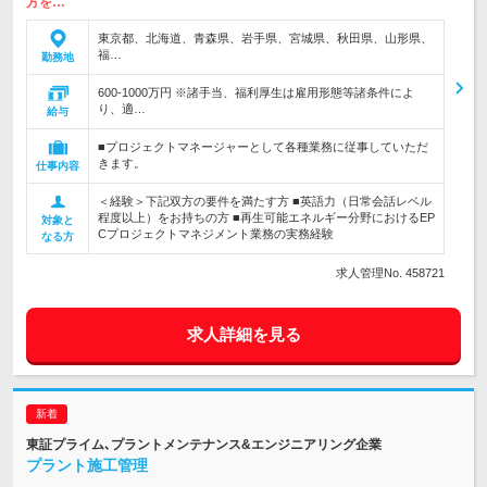
方を…
東京都、北海道、青森県、岩手県、宮城県、秋田県、山形県、
福…
勤務地
600-1000万円 ※諸手当、福利厚生は雇用形態等諸条件によ
り、適…
給与
■プロジェクトマネージャーとして各種業務に従事していただ
きます。
仕事内容
＜経験＞下記双方の要件を満たす方 ■英語力（日常会話レベル
程度以上）をお持ちの方 ■再生可能エネルギー分野におけるEP
対象と
Cプロジェクトマネジメント業務の実務経験
なる方
求人管理No. 458721
求人詳細を見る
東証プライム､プラントメンテナンス&エンジニアリング企業
プラント施工管理