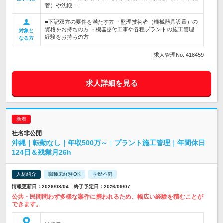
管）や沈殿...
■下記双方の要件を満たす方 ・監理技術者（機械器具設置）の
資格をお持ちの方 ・機器据付工事や各種プラントの施工管理
対象と
経験をお持ちの方
なる方
求人管理No. 418459
求人詳細を見る
社名非公開
沖縄｜転勤なし｜年収500万～｜プラント施工管理｜年間休日
124日＆残業月26h
人材紹介
職種未経験OK
学歴不問
情報更新日：2026/08/04 終了予定日：2026/09/07
公共・民間問わず多様な案件に携われるため、幅広い経験を積むことが
できます。