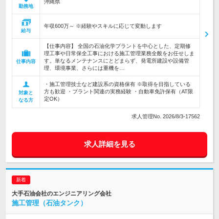
沖縄県
勤務地
年収600万～ ※経験やスキルに応じて変動します
給与
【仕事内容】 全国の石油化学プラントを中心とした、定期修
理工事や日常保全工事における施工管理業務全般をお任せしま
す。単なるメンテナンスにとどまらず、発電所建設や設備管
仕事内容
理、環境事業、さらには重機を…
・施工管理技士など建設系の資格保有 ※取得を目指している
方も歓迎 ・プラント関連の実務経験 ・自動車免許保有（AT限
対象と
定OK）
なる方
求人管理No. 2026/8/3-17562
求人詳細を見る
大手石油会社のエンジニアリング会社
施工管理（石油タンク）