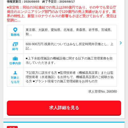
情報更新日：2026/08/05 終了予定日：2026/08/17
■安定性：同社の3社連結での売上は280億円であり、その中でも官公庁
発注のエンジニアリング部門のみで120億円の売上実績があります。業
界の特性上、新型コロナウイルスの影響もさほど受けておらず、受注は
堅調に…
東京都、大阪府、愛知県、北海道、青森県、岩手県、宮城県、
秋…
勤務地
600-900万円 残業代についてはみなし所定時間外労働とし、上
記…
給与
■上下水処理施設の機械設備に関する以下の施工管理業務を担
当していただきます。
仕事内容
下記双方に該当する方 ■監理技術者（機械器具設置）または監
理技術者（水道施設）をお持ちで、機械器具設置のご経験があ
対象と
る方 ■プラント現場での施工管理経験をお持ちの方
なる方
求人管理No. 268380
求人詳細を見る