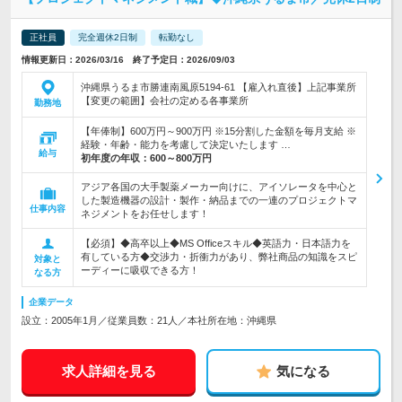
正社員
完全週休2日制
転勤なし
情報更新日：2026/03/16 終了予定日：2026/09/03
沖縄県うるま市勝連南風原5194-61 【雇入れ直後】上記事業所
【変更の範囲】会社の定める各事業所
勤務地
【年俸制】600万円～900万円 ※15分割した金額を毎月支給 ※
経験・年齢・能力を考慮して決定いたします …
給与
初年度の年収：
600～800万円
アジア各国の大手製薬メーカー向けに、アイソレータを中心と
した製造機器の設計・製作・納品までの一連のプロジェクトマ
仕事内容
ネジメントをお任せします！
【必須】◆高卒以上◆MS Officeスキル◆英語力・日本語力を
有している方◆交渉力・折衝力があり、弊社商品の知識をスピ
対象と
ーディーに吸収できる方！
なる方
企業データ
設立：2005年1月／従業員数：21人／本社所在地：沖縄県
求人詳細を見る
気になる