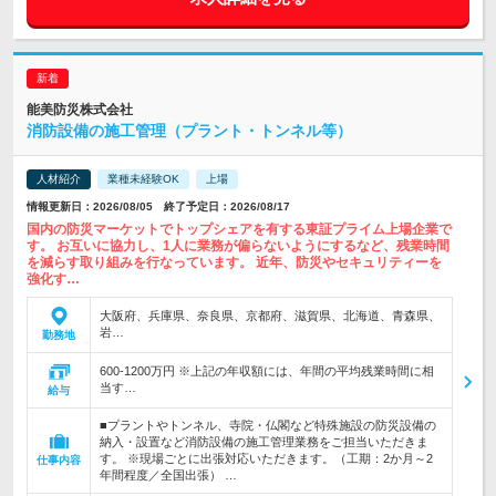
能美防災株式会社
消防設備の施工管理（プラント・トンネル等）
人材紹介
業種未経験OK
上場
情報更新日：2026/08/05 終了予定日：2026/08/17
国内の防災マーケットでトップシェアを有する東証プライム上場企業で
す。 お互いに協力し、1人に業務が偏らないようにするなど、残業時間
を減らす取り組みを行なっています。 近年、防災やセキュリティーを
強化す…
大阪府、兵庫県、奈良県、京都府、滋賀県、北海道、青森県、
岩…
勤務地
600-1200万円 ※上記の年収額には、年間の平均残業時間に相
当す…
給与
■プラントやトンネル、寺院・仏閣など特殊施設の防災設備の
納入・設置など消防設備の施工管理業務をご担当いただきま
す。 ※現場ごとに出張対応いただきます。（工期：2か月～2
仕事内容
年間程度／全国出張） …