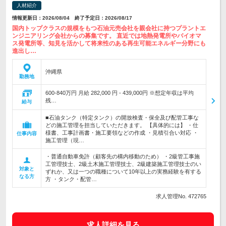
人材紹介
情報更新日：2026/08/04 終了予定日：2026/08/17
国内トップクラスの規模をもつ石油元売会社を親会社に持つプラントエ
ンジニアリング会社からの募集です。 直近では地熱発電所やバイオマ
ス発電所等、知見を活かして将来性のある再生可能エネルギー分野にも
進出し…
沖縄県
勤務地
600-840万円 月給 282,000 円 - 439,000円 ※想定年収は平均
残…
給与
■石油タンク（特定タンク）の開放検査・保全及び配管工事な
どの施工管理を担当していただきます。 【具体的には】 ・仕
様書、工事計画書・施工要領などの作成 ・見積引合い対応 ・
仕事内容
施工管理（現…
・普通自動車免許（顧客先の構内移動のため） ・2級管工事施
工管理技士、2級土木施工管理技士、2級建築施工管理技士のい
対象と
ずれか、又は一つの職種について10年以上の実務経験を有する
なる方
方 ・タンク・配管…
求人管理No. 472765
求人詳細を見る