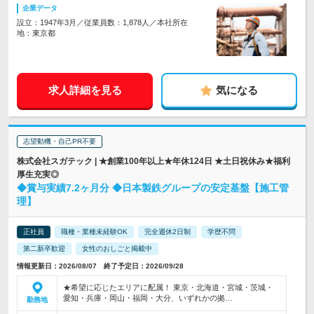
企業データ
設立：1947年3月／従業員数：1,878人／本社所在
地：東京都
求人詳細を見る
気になる
志望動機・自己PR不要
株式会社スガテック | ★創業100年以上★年休124日 ★土日祝休み★福利
厚生充実◎
◆賞与実績7.2ヶ月分 ◆日本製鉄グループの安定基盤【施工管
理】
正社員
職種・業種未経験OK
完全週休2日制
学歴不問
第二新卒歓迎
女性のおしごと掲載中
情報更新日：2026/08/07 終了予定日：2026/09/28
★希望に応じたエリアに配属！ 東京・北海道・宮城・茨城・
愛知・兵庫・岡山・福岡・大分、いずれかの拠…
勤務地