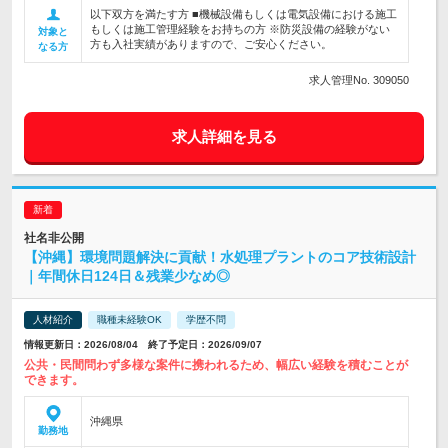
以下双方を満たす方 ■機械設備もしくは電気設備における施工
もしくは施工管理経験をお持ちの方 ※防災設備の経験がない
対象と
方も入社実績がありますので、ご安心ください。
なる方
求人管理No. 309050
求人詳細を見る
社名非公開
【沖縄】環境問題解決に貢献！水処理プラントのコア技術設計
｜年間休日124日＆残業少なめ◎
人材紹介
職種未経験OK
学歴不問
情報更新日：2026/08/04 終了予定日：2026/09/07
公共・民間問わず多様な案件に携われるため、幅広い経験を積むことが
できます。
沖縄県
勤務地