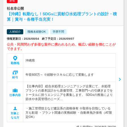
社名非公開
【沖縄】転勤なし！SDGsに貢献◎水処理プラントの設計・積
算｜賞与・各種手当充実！
人材紹介
職種未経験OK
学歴不問
情報更新日：2026/08/04 終了予定日：2026/09/07
公共・民間問わず多様な案件に携われるため、幅広い経験を積むことが
できます。
沖縄県
勤務地
年収600万～ ※経験やスキルに応じて変動します
給与
【仕事内容】 総合水処理エンジニアリング企業にて、水処理
プラントの基本設計から原価管理、工事部門への引継ぎまでを
トータルに担うエンジニアを募集します。 SDGsの推進により
仕事内容
節水や水質管理のニーズ…
・施工管理技士など建設系の資格保有 ※取得を目指している
方も歓迎 ・プラント関連の実務経験 ・自動車免許保有（AT限
対象と
定OK）
なる方