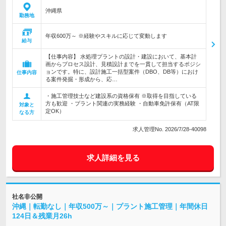
沖縄県
勤務地
年収600万～ ※経験やスキルに応じて変動します
給与
【仕事内容】 水処理プラントの設計・建設において、基本計
画からプロセス設計、見積設計までを一貫して担当するポジシ
ョンです。特に、設計施工一括型案件（DBO、DB等）におけ
仕事内容
る案件発掘・形成から、応…
・施工管理技士など建設系の資格保有 ※取得を目指している
方も歓迎 ・プラント関連の実務経験 ・自動車免許保有（AT限
対象と
定OK）
なる方
求人管理No. 2026/7/28-40098
求人詳細を見る
社名非公開
沖縄｜転勤なし｜年収500万～｜プラント施工管理｜年間休日
124日＆残業月26h