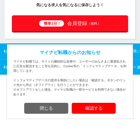
気になる求人を気になるに保存しよう！
会員登録
簡単1分！
（無料）
転職TOP
九州の転職・求人情報TOP
沖縄県の転職・求人情報TOP
沖縄県
マイナビ転職からのお知らせ
マイナビ転職では、サイトの継続的な改善や、ユーザーのみなさまに最適化され
た広告を配信すること等を目的に、Cookie等の「インフォマティブデータ」を利
転職TOP
クリエイティブから探す
クリエイティブの転職・求人情報一覧
用しています。
インフォマティブデータの提供を無効にしたい場合は「確認する」ボタンのリン
ク先から停止（オプトアウト）を行うことができます。
※オプトアウトをした場合、マイナビ転職の一部サービスを利用できない場合が
あります。
TOPページへ
閉じる
確認する
(c) Mynavi Corporation