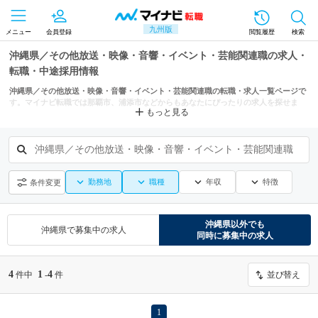
九州版
メニュー
会員登録
閲覧履歴
検索
沖縄県／その他放送・映像・音響・イベント・芸能関連職の求人・
転職・中途採用情報
沖縄県／その他放送・映像・音響・イベント・芸能関連職の転職・求人一覧ページで
す。マイナビ転職では那覇市、浦添市などからもあなたにぴったりの求人を探せま
もっと見る
す。
沖縄県／その他放送・映像・音響・イベント・芸能関連職
勤務地
職種
年収
特徴
条件変更
沖縄県
以外でも
沖縄県
で募集中の求人
同時に募集中の求人
4
1
4
件中
-
件
並び替え
1