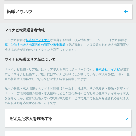
転職ノウハウ
マイナビ転職運営者情報
マイナビ転職は
株式会社マイナビ
が運営する転職・求人情報サイトです。 マイナビ転職は、
厚生労働省の求人情報提供の適正化推進事業
（委託事業）により設置された求人情報適正化
推進協議会が定めたガイドラインを遵守しています。
マイナビ転職エリア版について
「マイナビ転職エリア版」はエリア求人を専門に扱うページです。
株式会社マイナビ
が運営
する「マイナビ転職エリア版」にはマイナビ転職にしか載っていない求人も多数。8月7日更
新の新着求人や各エリアならではの求人特集も掲載してます。
九州の転職・求人情報ならマイナビ転職【九州版】。沖縄県／その他放送・映像・音響・イ
ベント・芸能関連職の転職・求人情報などご希望の条件やこだわりの仕事スタイルから求人
を探せるほか、豊富な転職ノウハウや転職支援サービスで九州で転職を希望されるみなさん
の転職活動を応援する転職サイトです。
最近見た求人を確認する