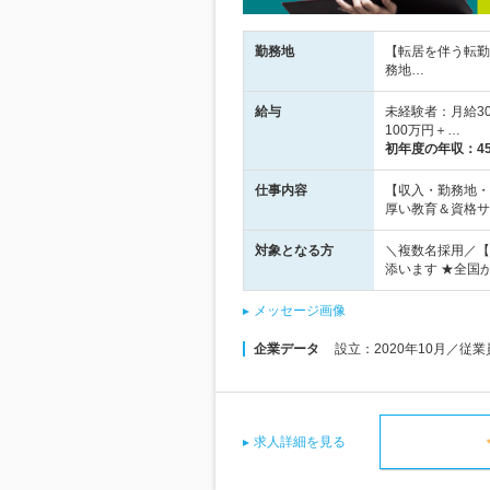
勤務地
【転居を伴う転勤
務地…
給与
未経験者：月給3
100万円＋…
初年度の年収：
4
仕事内容
【収入・勤務地・
厚い教育＆資格サ
対象となる方
＼複数名採用／【
添います ★全国か
メッセージ画像
企業データ
設立：2020年10月／従
求人詳細を見る