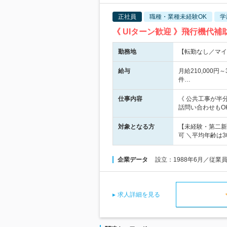
正社員
職種・業種未経験OK
学
《 UIターン歓迎 》飛行機代
勤務地
【転勤なし／マイ
給与
月給210,000
件…
仕事内容
《 公共工事が半
話問い合わせもOK ⇒
対象となる方
【未経験・第二新
可 ＼平均年齢は
企業データ
設立：1988年6月／従業
求人詳細を見る