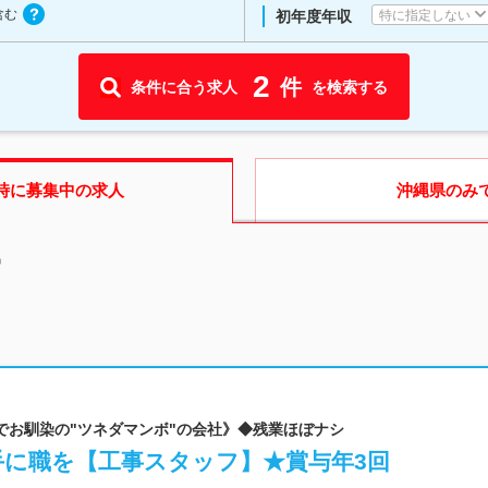
含む
特に指定しない
初年度年収
2
件
条件に合う求人
を検索する
時に募集中の求人
沖縄県
のみ
中
CMでお馴染の"ツネダマンボ"の会社》◆残業ほぼナシ
ら手に職を【工事スタッフ】★賞与年3回