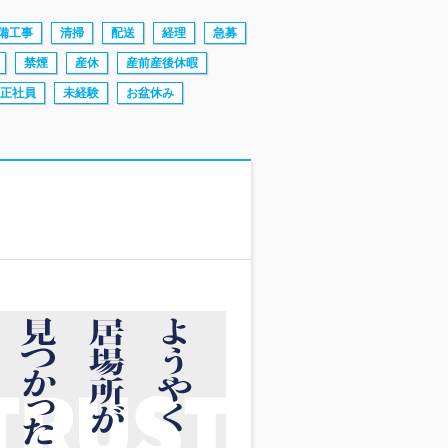
備工事
清掃
配送
経理
急募
禁煙
産休
産前産後休暇
正社員
未経験
お盆休み