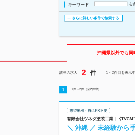
を
キーワード
さらに詳しい条件で検索する
沖縄県
以外でも同
2
件
該当の求人
1～2件目を表示
1
1
件～
2
件（全
2
件中）
志望動機・自己PR不要
有限会社ツネダ塗装工業 | 《TV
＼ 沖縄 ／ 未経験か