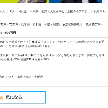
なし／UIターン歓迎】 ※東京・愛知・大阪を中心に全国の各プロジェクト先 ※勤
0万円～70万円＋諸手当（首都圏・中部・関西） 施工管理経験者：月給35万円～
50～900万円
休日など希望が叶う！】◆建設プロジェクトのスケジュール管理などを担当★手
ポートあり♪経験者は前職給与以上保証
未経験・第二新卒OK】◆“ここなら続けられる”と感じられるまで、何度でも寄り
ら応募可／Web面接OK ★定着率96％
業員数：48人／本社所在地：大阪府
気になる