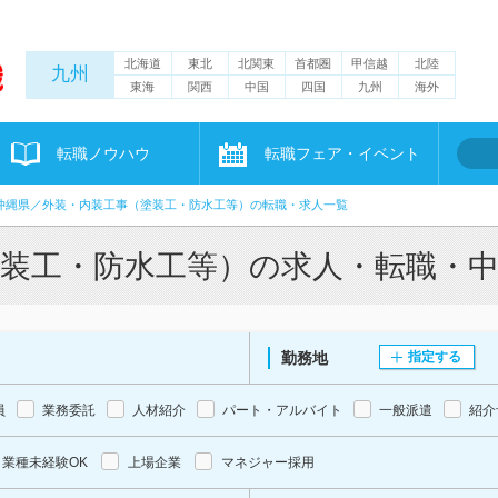
北海道
東北
北関東
首都圏
甲信越
北陸
九州
東海
関西
中国
四国
九州
海外
転職ノウハウ
転職フェア・イベント
沖縄県／外装・内装工事（塗装工・防水工等）の転職・求人一覧
塗装工・防水工等）の求人・転職・
勤務地
指定する
員
業務委託
人材紹介
パート・アルバイト
一般派遣
紹介
業種未経験OK
上場企業
マネジャー採用