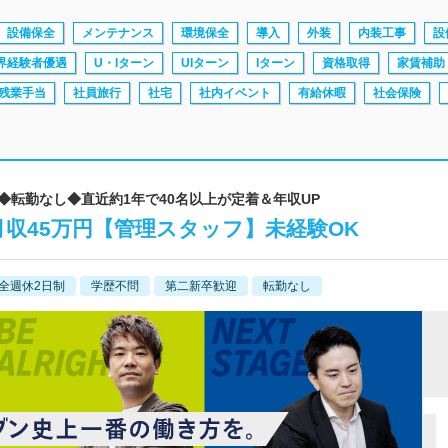
設備保全
メンテナンス
環境保全
導入
外装
内装工事
設
界経験者優遇
U・Iターン
UIターン
Iターン
資格取得
家賃補助
残業手当
社員旅行
社宅
社内イベント
有給休暇
社会保険
5日◆転勤なし◆直近約1年で40名以上が定着＆年収UP
収45万円【管理スタッフ】未経験OK
全週休2日制
学歴不問
第二新卒歓迎
転勤なし