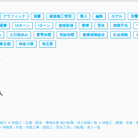
グラフィック
測量
建築施工管理
導入
編集
モデル
音響
通費
UIターン
Iターン
資格取得
禁煙
育休
残業手当
み
土日祝休み
夏季休暇
有給休暇
健康保険組合
社会保険
東京都
神奈川県
埼玉県
中
人
ら探す
技能工・設備・配送・農林水産 他の転職・求人情報一覧
技能工（整備・生産・
沖縄県／外装・内装工事（塗装工・防水工等）の転職・求人一覧