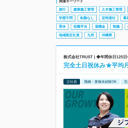
関連キーワード
旅行
建築施工管理
土木施工管理
学歴不問
転勤なし
定時退社
業
育休
役職手当
退職金
制服
地域限定社員
九州
沖縄県
株式会社TRUST | ◆年間休日12
完全土日祝休み★平均月
正社員
職種・業種未経験OK
完