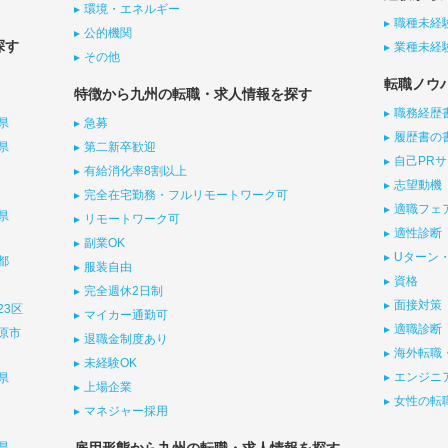
環境・エネルギー
職種未経
公的機関
探す
業種未経
その他
転職ノウ
特徴から九州の転職・求人情報を探す
職務経歴
県
急募
履歴書の
県
第二新卒歓迎
自己PR
有給消化率8割以上
志望動機
完全在宅勤務・フルリモートワーク可
適職フェ
県
リモートワーク可
適性診断
副業OK
Uターン・
都
服装自由
資格
完全週休2日制
面接対策
23区
マイカー通勤可
適職診断
原市
退職金制度あり
海外転職
未経験OK
エンジニ
県
上場企業
女性の転
マネジャー採用
県