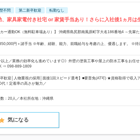
歴不問
第二新卒歓迎
転勤なし
補助、家具家電付き社宅 or 家賃手当あり！さらに入社後1ヵ月
カー通勤OK（無料駐車場あり）】 沖縄県島尻郡南風原町字大名186番地4 ～先輩た
円～350,000円＋諸手当 ※年齢、経験、能力、前職給与を考慮の上、優遇します。 ※待
分以上／業務の効率化も進めています◎》外壁の塗装工事や屋上の防水工事をお任せ
 098-889-1809
卒歓迎│人物重視の採用│面接1回スピード選考】■要普免(AT可) ★資格取得で収入
30代！定着率の高さが魅力／
員数：20人／本社所在地：沖縄県
気になる