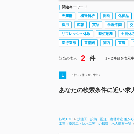
関連キーワード
天満橋
構造解析
開発
化粧品
採用
広報
英語
学歴不問
交
リフレッシュ休暇
時短勤務
土日休
直行直帰
首都圏
関西
東海
2
件
該当の求人
1～2件目を表示
1
1
件～
2
件（全
2
件中）
あなたの検索条件に近い求
転職TOP
技能工・設備・配送・農林水産 他か
工事（塗装工・防水工等）の転職・求人情報一覧