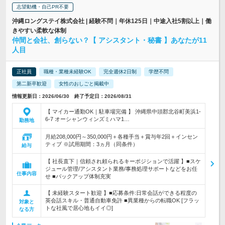
志望動機・自己PR不要
沖縄ロングステイ株式会社 | 経験不問｜年休125日｜中途入社5割以上｜働
きやすい柔軟な体制
仲間と会社、創らない？【 アシスタント・秘書 】あなたが11
人目
正社員
職種・業種未経験OK
完全週休2日制
学歴不問
第二新卒歓迎
女性のおしごと掲載中
情報更新日：2026/06/30 終了予定日：2026/08/31
【 マイカー通勤OK｜駐車場完備 】 沖縄県中頭郡北谷町美浜1-
6-7 オーシャンウィンズミハマ1…
勤務地
月給208,000円～350,000円＋各種手当＋賞与年2回＋インセン
ティブ ※試用期間：3ヵ月（同条件）
給与
【 社長直下｜信頼され頼られるキーポジションで活躍 】■スケ
ジュール管理/アシスタント業務/事務処理サポートなどをお任
仕事内容
せ ■バックアップ体制充実
【 未経験スタート歓迎 】■応募条件:日常会話ができる程度の
英会話スキル・普通自動車免許 ■異業種からの転職OK [フラッ
対象と
トな社風で居心地もイイ◎]
なる方