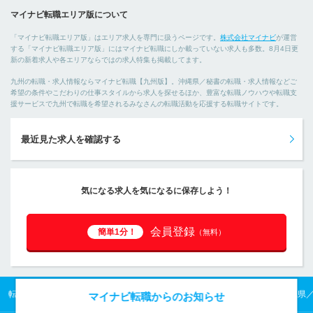
マイナビ転職エリア版について
「マイナビ転職エリア版」はエリア求人を専門に扱うページです。
株式会社マイナビ
が運営
する「マイナビ転職エリア版」にはマイナビ転職にしか載っていない求人も多数。8月4日更
新の新着求人や各エリアならではの求人特集も掲載してます。
九州の転職・求人情報ならマイナビ転職【九州版】。沖縄県／秘書の転職・求人情報などご
希望の条件やこだわりの仕事スタイルから求人を探せるほか、豊富な転職ノウハウや転職支
援サービスで九州で転職を希望されるみなさんの転職活動を応援する転職サイトです。
最近見た求人を確認する
気になる求人を気になるに保存しよう！
会員登録
簡単1分！
（無料）
転職TOP
九州の転職・求人情報TOP
沖縄県の転職・求人情報TOP
沖縄県
マイナビ転職からのお知らせ