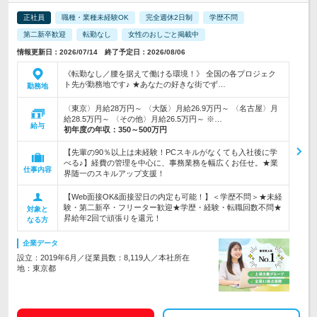
正社員
職種・業種未経験OK
完全週休2日制
学歴不問
第二新卒歓迎
転勤なし
女性のおしごと掲載中
情報更新日：2026/07/14 終了予定日：2026/08/06
《転勤なし／腰を据えて働ける環境！》 全国の各プロジェク
ト先が勤務地です♪ ★あなたの好きな街でず…
勤務地
〈東京〉月給28万円～ 〈大阪〉月給26.9万円～ 〈名古屋〉月
給28.5万円～ 〈その他〉月給26.5万円～ ※…
給与
初年度の年収：
350～500万円
【先輩の90％以上は未経験！PCスキルがなくても入社後に学
べる♪】経費の管理を中心に、事務業務を幅広くお任せ。★業
仕事内容
界随一のスキルアップ支援！
【Web面接OK&面接翌日の内定も可能！】＜学歴不問＞★未経
験・第二新卒・フリーター歓迎★学歴・経験・転職回数不問★
対象と
昇給年2回で頑張りを還元！
なる方
企業データ
設立：2019年6月／従業員数：8,119人／本社所在
地：東京都