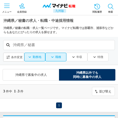
九州版
メニュー
会員登録
閲覧履歴
検索
沖縄県／秘書の求人・転職・中途採用情報
沖縄県／秘書の転職・求人一覧ページです。マイナビ転職では那覇市、浦添市などか
らもあなたにぴったりの求人を探せます。
沖縄県／秘書
勤務地
職種
年収
特徴
条件変更
沖縄県
以外でも
沖縄県
で募集中の求人
同時に募集中の求人
3
1
3
件中
-
件
並び替え
1