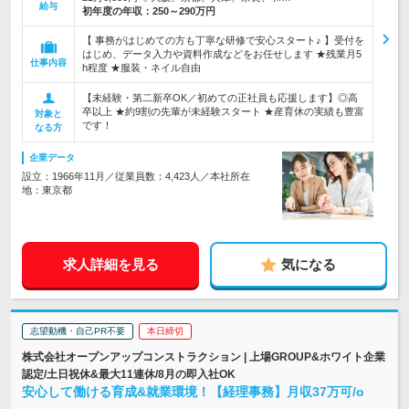
給与
初年度の年収：
250～290万円
【 事務がはじめての方も丁寧な研修で安心スタート♪ 】受付を
はじめ、データ入力や資料作成などをお任せします ★残業月5
仕事内容
h程度 ★服装・ネイル自由
【未経験・第二新卒OK／初めての正社員も応援します】◎高
卒以上 ★約9割の先輩が未経験スタート ★産育休の実績も豊富
対象と
です！
なる方
企業データ
設立：1966年11月／従業員数：4,423人／本社所在
地：東京都
求人詳細を見る
気になる
志望動機・自己PR不要
本日締切
株式会社オープンアップコンストラクション | 上場GROUP&ホワイト企業
認定/土日祝休&最大11連休/8月の即入社OK
安心して働ける育成&就業環境！【経理事務】月収37万可/o