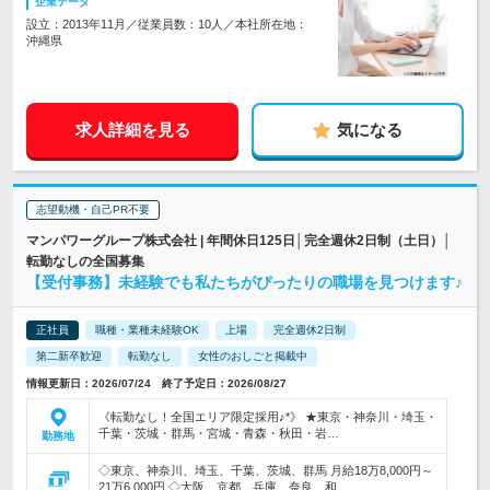
企業データ
設立：2013年11月／従業員数：10人／本社所在地：
沖縄県
求人詳細を見る
気になる
志望動機・自己PR不要
マンパワーグループ株式会社 | 年間休日125日│完全週休2日制（土日）│
転勤なしの全国募集
【受付事務】未経験でも私たちがぴったりの職場を見つけます♪
正社員
職種・業種未経験OK
上場
完全週休2日制
第二新卒歓迎
転勤なし
女性のおしごと掲載中
情報更新日：2026/07/24 終了予定日：2026/08/27
《転勤なし！全国エリア限定採用♪*》 ★東京・神奈川・埼玉・
千葉・茨城・群馬・宮城・青森・秋田・岩…
勤務地
◇東京、神奈川、埼玉、千葉、茨城、群馬 月給18万8,000円～
21万6,000円 ◇大阪、京都、兵庫、奈良、和…