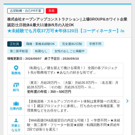
志望動機・自己PR不要
株式会社オープンアップコンストラクション | 上場GROUP&ホワイト企業
認定/土日祝休&最大11連休/9月の入社OK
★未経験でも月収37万可★年休120日【コーディネーター】/o
正社員
職種・業種未経験OK
完全週休2日制
学歴不問
第二新卒歓迎
転勤なし
女性のおしごと掲載中
情報更新日：2026/08/07 終了予定日：2026/09/10
《転勤なし／腰を据えて働ける環境！》 全国の各プロジェク
ト先が勤務地です♪ ★あなたの好きな街でず…
勤務地
〈東京〉月給28万円～ 〈大阪〉月給26.9万円～ 〈名古屋〉月
給28.5万円～ 〈その他〉月給26.5万円～ ※…
給与
初年度の年収：
350～500万円
【資格資格・スキルアップのサポート体制は業界随一の充実ぶ
り！】建設プロジェクトに参画し、打ち合わせや各種提案、管
仕事内容
理業務などをお任せします。
【Web面接OK&面接翌日の内定も可能！】＜学歴不問＞★未経
験・第二新卒・フリーター歓迎★経験・転職回数不問★昇給年
対象と
2回で頑張りを還元！
なる方