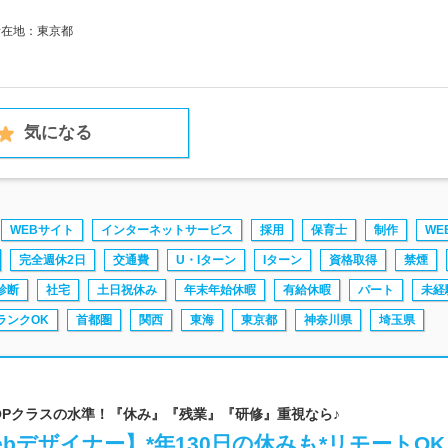
所在地：東京都
気になる
WEBサイト
インターネットサービス
採用
保育士
制作
WE
完全週休2日
交通費
U・Iターン
Iターン
資格取得
禁煙
診断
社宅
土日祝休み
年末年始休暇
有給休暇
パート
未経
ランクOK
首都圏
関西
東海
東京都
神奈川県
埼玉県
TOPクラスの水準！『休み』『残業』『研修』重視なら♪
bデザイナー】*年130日の休みも*リモートOK