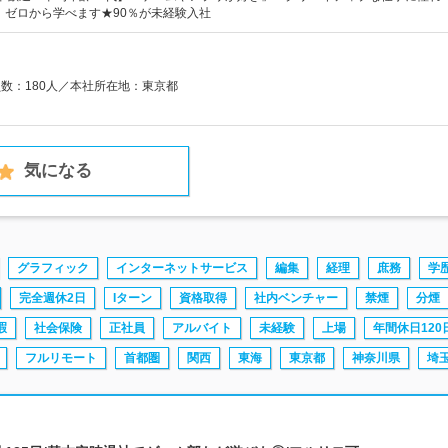
！ゼロから学べます★90％が未経験入社
員数：180人／本社所在地：東京都
気になる
グラフィック
インターネットサービス
編集
経理
庶務
学
完全週休2日
Iターン
資格取得
社内ベンチャー
禁煙
分煙
暇
社会保険
正社員
アルバイト
未経験
上場
年間休日120
フルリモート
首都圏
関西
東海
東京都
神奈川県
埼