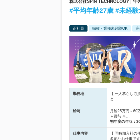
株式会社SPIN TECHNOLOGY 
#平均年齢27歳 #未経
正社員
職種・業種未経験OK
完
勤務地
【 一人暮らし応
と…
給与
月給25万円～60
＋賞与 ※…
初年度の年収：
3
仕事内容
【 同時期入社の
多彩なお仕事です