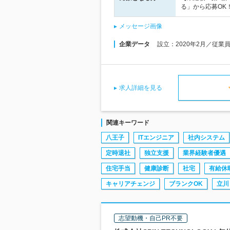
る」から応募OK
メッセージ画像
企業データ
設立：2020年2月／従業
求人詳細を見る
関連キーワード
八王子
ITエンジニア
社内システム
定時退社
独立支援
業界経験者優遇
住宅手当
健康診断
社宅
有給休
キャリアチェンジ
ブランクOK
立川
志望動機・自己PR不要