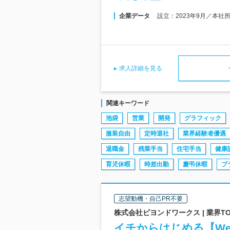
企業データ
設立：2023年9月／本社
求人詳細を見る
関連キーワード
池袋
営業
開発
グラフィック
服装自由
定時退社
業界経験者優遇
退職金
残業手当
住宅手当
健康
育児休暇
時差出勤
慶弔休暇
ブ
志望動機・自己PR不要
株式会社ビヨンドワークス | 業界
イチからはじめる【We