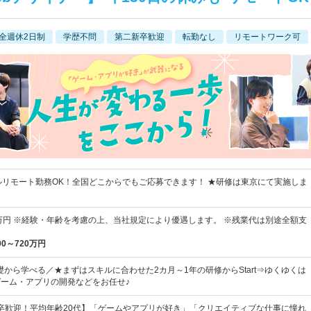
全週休2日制
学歴不問
第二新卒歓迎
転勤なし
リモートワーク可
ルリモート勤務OK！全国どこからでもご応募できます！ ★研修は東京にて実施しま
0万円 ※経験・年齢を考慮の上、当社規定により優遇します。 ※残業代は別途全額支
00～720万円
礎から学べる／★まずはスキルに合わせた2カ月～1年の研修からStart⇒ゆくゆくは
ゲーム・アプリの開発などをお任せ♪
卒歓迎！平均年齢20代】「ゲームやアプリが好き」「クリエイティブな仕事に憧れ