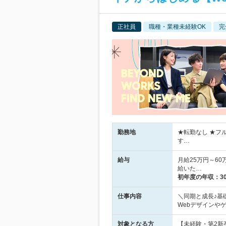
正社員
職種・業種未経験OK
完
勤務地
★転勤なし ★フ
す…
給与
月給25万円～6
給いた…
初年度の年収：
3
仕事内容
＼同期と成長♪基
Webデザインや
対象となる方
【未経験・第2新