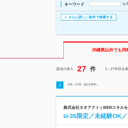
を
キーワード
さらに詳しい条件で検索する
沖縄県
以外でも同
27
件
該当の求人
1～27件目を
1
1
件～
27
件（全
27
件中）
株式会社ネオアクト | WEBスキル
U-35限定／未経験O