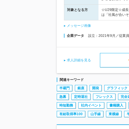
対象となる方
☆U29限定☆成
は「社風が合いそ
メッセージ画像
企業データ
設立：2021年9月／従業
求人詳細を見る
関連キーワード
半蔵門
銀座
開発
グラフィック
急募
定時退社
フレックス
完全
時短勤務
社内イベント
書籍購入
有給取得率100
山手線
東横線