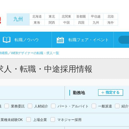
北海道
東北
北関東
首都圏
甲信越
北陸
九州
東海
関西
中国
四国
九州
海外
転職ノウハウ
転職フェア・イベント
沖縄県／WEBデザイナーの転職・求人一覧
求人・転職・中途採用情報
勤務地
指定する
員
業務委託
人材紹介
パート・アルバイト
一般派遣
紹介
業種未経験OK
上場企業
マネジャー採用