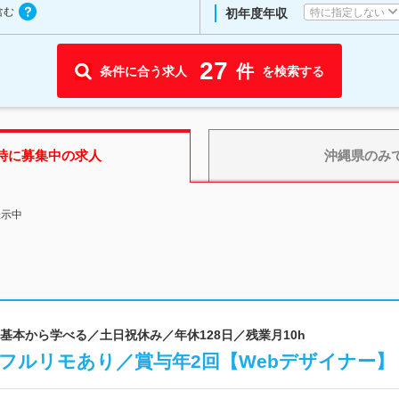
含む
特に指定しない
初年度年収
27
件
条件に合う求人
を検索する
時に募集中の求人
沖縄県
のみ
表示中
を基本から学べる／土日祝休み／年休128日／残業月10h
K／フルリモあり／賞与年2回【Webデザイナー】