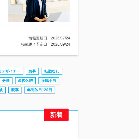
情報更新日：2026/07/24
掲載終了予定日：2026/09/24
Bデザイナー
急募
転勤なし
分煙
産後休暇
役職手当
験
既卒
年間休日120日