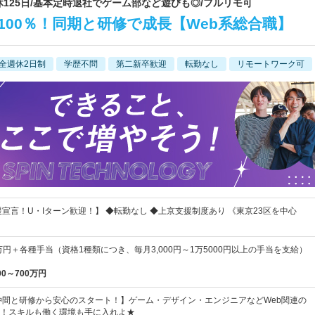
| 年休125日/基本定時退社でゲーム部など遊びも◎/フルリモ可
験100％！同期と研修で成長【Web系総合職】
全週休2日制
学歴不問
第二新卒歓迎
転勤なし
リモートワーク可
援宣言！U・Iターン歓迎！】 ◆転勤なし ◆上京支援制度あり 《東京23区を中心
万円＋各種手当（資格1種類につき、毎月3,000円～1万5000円以上の手当を支給）
00～700万円
仲間と研修から安心のスタート！】ゲーム・デザイン・エンジニアなどWeb関連の
！スキルも働く環境も手に入れよ★