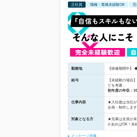
正社員
職種・業種未経験OK
完
勤務地
【研修期間中】 
給与
【未経験の場合】
どを考慮…
初年度の年収：
3
仕事内容
★入社後は当社が
企画・制作します
対象となる方
★先輩は全員が未
があればOK！未
メッセージ画像