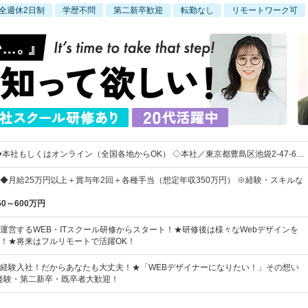
全週休2日制
学歴不問
第二新卒歓迎
転勤なし
リモートワーク可
◆本社もしくはオンライン（全国各地からOK） ◇本社／東京都豊島区池袋2-47-6…
◆月給25万円以上＋賞与年2回＋各種手当（想定年収350万円） ※経験・スキルな
50～600万円
運営するWEB・ITスクール研修からスタート！★研修後は様々なWebデザインを
！★将来はフルリモートで活躍OK！
経験入社！だからあなたも大丈夫！★「WEBデザイナーになりたい！」その想い
経験・第二新卒・既卒者大歓迎！