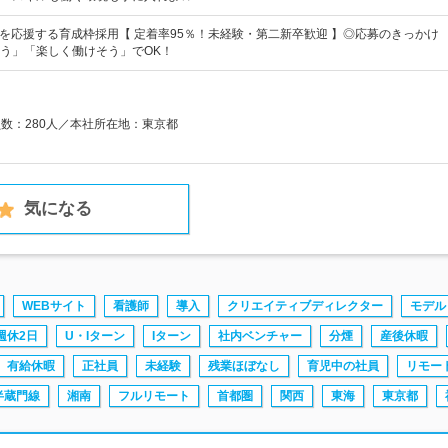
長を応援する育成枠採用【 定着率95％！未経験・第二新卒歓迎 】◎応募のきっかけ
う」「楽しく働けそう」でOK！
員数：280人／本社所在地：東京都
気になる
WEBサイト
看護師
導入
クリエイティブディレクター
モデル
週休2日
U・Iターン
Iターン
社内ベンチャー
分煙
産後休暇
有給休暇
正社員
未経験
残業ほぼなし
育児中の社員
リモー
半蔵門線
湘南
フルリモート
首都圏
関西
東海
東京都