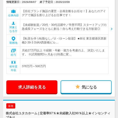
情報更新日：2026/08/07
終了予定日：2026/10/08
【自社ブランド施設の運営・企画全般をお任せ！】あなたのアイ
デアで施設を創り上げるお仕事です！
仕事内容
【未経験歓迎／20代・30代活躍中／学歴不問】スタートアップの
対象と
急成長フェーズをともに創る！自ら考え行動できる方歓迎◎
なる方
【転居を伴う転勤なし／U・Iターン歓迎】 ■本社 東京都港区西新
橋2-39-3 SVAX西新橋ビル…
勤務地
月給27万円以上 ※経験・年齢・能力を考慮の上、 決定いたしま
す。 ※試用期間3ヶ月あり(待遇に変…
給与
378万円～500万円
初年度
年収
求人詳細を見る
気になる
新着
株式会社ユタカホーム | 定着率97％★未経験入社90％以上★インセンティ
ブあり