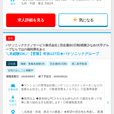
九州・中国・東北 月給24…
給与
求人詳細を見る
気になる
新着
パナソニックテクノサービス株式会社 | 完全週休2日制/残業少なめ/大手グル
ープならではの福利厚生あり
＼未経験OK／【営業】年休127日★パナソニックグループ
正社員
職種・業種未経験OK
完全週休2日制
第二新卒歓迎
女性のおしごと掲載中
情報更新日：2026/08/07
終了予定日：2026/09/24
◆マンションの管理会社様にパナソニックのインターホンなどの
提案をお任せします。◎新規営業＆ノルマなし ◎定着率抜群
仕事内容
◆高卒以上 ◆基本的なPCスキルをお持ちの方 ◎責任を持って仕
対象と
事に取り組める方を歓迎します！◎研修制度充実
なる方
＼北海道・宮城・東京での募集／ ★希望や居住地を考慮し、配属