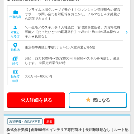
【プライム上場グループで安心！】◎マンション管理組合の運営
サポートや問い合わせ対応等をおまかせ。ノルマなし＆未経験か
仕事内容
ら活躍できます！
＼一生モノのスキルを！入社後に「管理業務主任者」の資格取得
可能／【たったひとつの応募条件】⇒Word・Excelの基本操作ス
対象と
キル★夜勤なし
なる方
東京都中央区日本橋3丁目4-15 八重洲通ビル5階
勤務地
月給：29万1000円〜35万3000円 ※経験やスキルを考慮し、優遇
します。 ※固定残業代18時…
給与
350万円～600万円
初年度
年収
求人詳細を見る
気になる
志望動機・自己PR不要
新着
株式会社美柳 | 創業98年のインテリア専門商社｜長距離移動なし｜ルート配