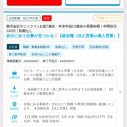
追加コンテンツ
志望動機・自己PR不要
新着
株式会社サニックス | お盆7連休・年末年始13連休の長期休暇｜年間休日
120日｜転勤なし
自分に合う仕事が見つかる！【総合職（法人営業or個人営業）】
正社員
職種・業種未経験OK
転勤なし
学歴不問
完全週休2日制
第二新卒歓迎
女性のおしごと掲載中
情報更新日：2026/08/07
終了予定日：2026/09/17
◎ビル・マンション向け法人営業（土日休）／給排水設備メンテ
ナンスの提案 ◎戸建住宅向け営業（日月休）／床下や天井裏の
仕事内容
点検、防除施工などの提案
＼ 未経験で大丈夫！第二新卒から40代まで入社実績多数 ／ 【応
対象と
募条件】◎要運転免許
なる方
全国にある事業所いずれかにて勤務 ※希望の勤務地へ配属いたし
ます。 ▼詳細住所 【法人営業】 関東…
勤務地
【1】関東 月給30万6千円 【2】中京・関西 月給29万1千円 【3】
九州・中国・四国 月給26…
給与