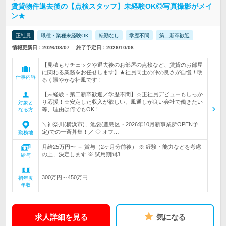
賃貸物件退去後の【点検スタッフ】未経験OK◎写真撮影がメイ
ン★
正社員
職種・業種未経験OK
転勤なし
学歴不問
第二新卒歓迎
情報更新日：2026/08/07
終了予定日：2026/10/08
【見積もりチェックや退去後のお部屋の点検など、賃貸のお部屋
に関わる業務をお任せします】★社員同士の仲の良さが自慢！明
仕事内容
るく賑やかな社風です！
【未経験・第二新卒歓迎／学歴不問】☆正社員デビューもしっか
り応援！☆安定した収入が欲しい、風通しが良い会社で働きたい
対象と
等、理由は何でもOK！
なる方
＼神奈川(横浜市)、池袋(豊島区・2026年10月新事業所OPEN予
定)での一斉募集！／ ◇ オフ…
勤務地
月給25万円〜 ＋ 賞与（2ヶ月分前後） ※ 経験・能力などを考慮
の上、決定します ※ 試用期間3…
給与
300万円～450万円
初年度
年収
求人詳細を見る
気になる