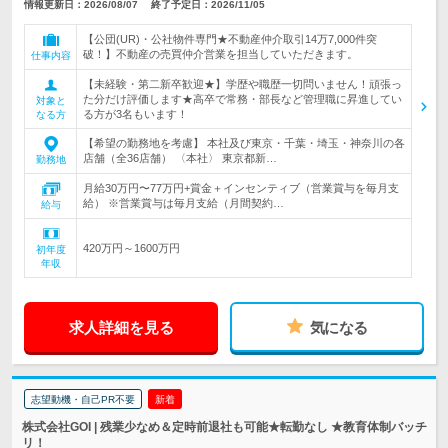
情報更新日：2026/08/07
終了予定日：2026/11/05
【公団(UR)・公社物件専門★不動産仲介取引14万7,000件突
破！】不動産の売買仲介営業を担当していただきます。
仕事内容
【未経験・第二新卒歓迎★】学歴や職歴一切問いません！頑張っ
た分だけ評価します★高卒で常務・部長など管理職に昇進してい
対象と
る方が3名もいます！
なる方
【希望の勤務地を考慮】 本社及び東京・千葉・埼玉・神奈川の各
店舗（全36店舗） 〈本社〉 東京都新…
勤務地
月給30万円〜77万円+賞金＋インセンティブ（営業賞与を毎月支
給） ※営業賞与は毎月支給（月間契約…
給与
420万円～1600万円
初年度
年収
求人詳細を見る
気になる
志望動機・自己PR不要
新着
株式会社GOI | 残業少なめ＆定時前退社も可能★転勤なし ★教育体制バッチ
リ！