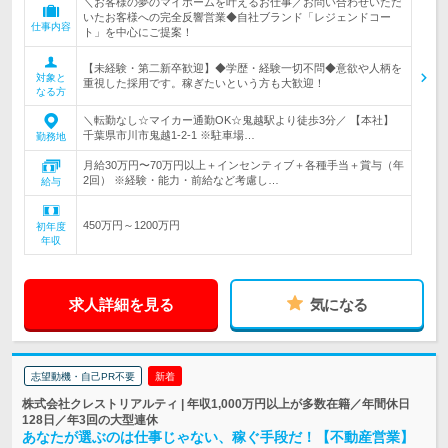
＼お客様の夢のマイホームを叶えるお仕事／お問い合わせいただ
いたお客様への完全反響営業◆自社ブランド「レジェンドコー
仕事内容
ト」を中心にご提案！
【未経験・第二新卒歓迎】◆学歴・経験一切不問◆意欲や人柄を
対象と
重視した採用です。稼ぎたいという方も大歓迎！
なる方
＼転勤なし☆マイカー通勤OK☆鬼越駅より徒歩3分／ 【本社】
千葉県市川市鬼越1-2-1 ※駐車場…
勤務地
月給30万円〜70万円以上＋インセンティブ＋各種手当＋賞与（年
2回） ※経験・能力・前給など考慮し…
給与
450万円～1200万円
初年度
年収
求人詳細を見る
気になる
志望動機・自己PR不要
新着
株式会社クレストリアルティ | 年収1,000万円以上が多数在籍／年間休日
128日／年3回の大型連休
あなたが選ぶのは仕事じゃない、稼ぐ手段だ！【不動産営業】