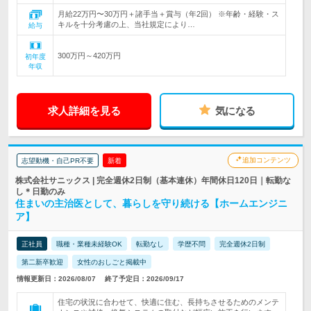
月給22万円〜30万円＋諸手当＋賞与（年2回） ※年齢・経験・ス
キルを十分考慮の上、当社規定により…
給与
300万円～420万円
初年度
年収
求人詳細を見る
気になる
追加コンテンツ
志望動機・自己PR不要
新着
株式会社サニックス | 完全週休2日制（基本連休）年間休日120日｜転勤な
し＊日勤のみ
住まいの主治医として、暮らしを守り続ける【ホームエンジニ
ア】
正社員
職種・業種未経験OK
転勤なし
学歴不問
完全週休2日制
第二新卒歓迎
女性のおしごと掲載中
情報更新日：2026/08/07
終了予定日：2026/09/17
住宅の状況に合わせて、快適に住む、長持ちさせるためのメンテ