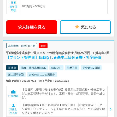
400万円～500万円
初年度
年収
求人詳細を見る
気になる
志望動機・自己PR不要
新着
平成建設株式会社 | 道央エリアの総合建設会社★月給25万円~＋賞与年2回
【プラント管理者】転勤なし★基本土日休★寮・社宅完備
正社員
職種・業種未経験OK
転勤なし
学歴不問
完全週休2日制
第二新卒歓迎
女性のおしごと掲載中
情報更新日：2026/07/24
終了予定日：2026/10/22
【毎日同じ現場で働ける安心感】発電所の定期点検や補修工事な
どの施工管理を手がけます。工程・安全・品質管理、書類作成な
仕事内容
ど。
【経験者優遇★第二新卒歓迎★学歴不問】【社宅完備★U・Iター
ン歓迎】◇スケジュールを正確に進められる方◇一つの現場で腰
対象と
を据えて働きたい方など
なる方