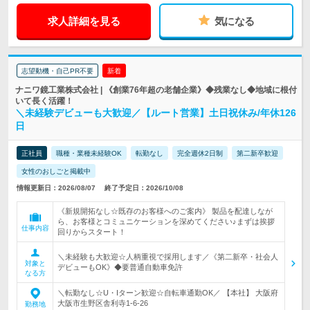
求人詳細を見る
気になる
志望動機・自己PR不要
新着
ナニワ鏡工業株式会社 | 《創業76年超の老舗企業》◆残業なし◆地域に根付
いて長く活躍！
＼未経験デビューも大歓迎／【ルート営業】土日祝休み/年休126
日
正社員
職種・業種未経験OK
転勤なし
完全週休2日制
第二新卒歓迎
女性のおしごと掲載中
情報更新日：2026/08/07
終了予定日：2026/10/08
《新規開拓なし☆既存のお客様へのご案内》 製品を配達しなが
ら、お客様とコミュニケーションを深めてください♪まずは挨拶
仕事内容
回りからスタート！
＼未経験も大歓迎☆人柄重視で採用します／《第二新卒・社会人
対象と
デビューもOK》◆要普通自動車免許
なる方
＼転勤なし☆U・Iターン歓迎☆自転車通勤OK／ 【本社】 大阪府
大阪市生野区舎利寺1-6-26
勤務地