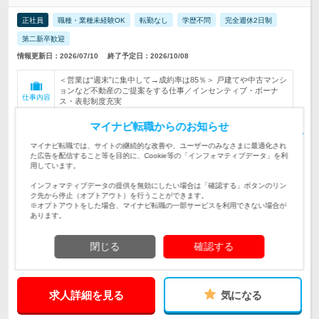
正社員
職種・業種未経験OK
転勤なし
学歴不問
完全週休2日制
第二新卒歓迎
情報更新日：2026/07/10
終了予定日：2026/10/08
＜営業は“週末”に集中して→成約率は85％＞ 戸建てや中古マンシ
ョンなど不動産のご提案をする仕事／インセンティブ・ボーナ
仕事内容
ス・表彰制度充実
＜自分はこんなもんじゃない、人生を変えたいと考える“若手限
マイナビ転職からのお知らせ
定”の採用です＞ ◆学歴・経歴・スキルは一切不問 ◆30歳まで
対象と
（※）
なる方
マイナビ転職では、サイトの継続的な改善や、ユーザーのみなさまに最適化され
た広告を配信すること等を目的に、Cookie等の「インフォマティブデータ」を利
＜転勤なし／UIターン歓迎＞ ◇東京都渋谷区南平台町3-13渋谷
用しています。
STビル4階 ◇福岡県福岡市博多区…
勤務地
インフォマティブデータの提供を無効にしたい場合は「確認する」ボタンのリン
ク先から停止（オプトアウト）を行うことができます。
月給45万円〜＋インセンティブ ⇒成約件数が増えれば、随時昇
※オプトアウトをした場合、マイナビ転職の一部サービスを利用できない場合が
給します。 ※経験・スキル・希望に応じ…
給与
あります。
500万円～2500万円
初年度
閉じる
確認する
年収
求人詳細を見る
気になる