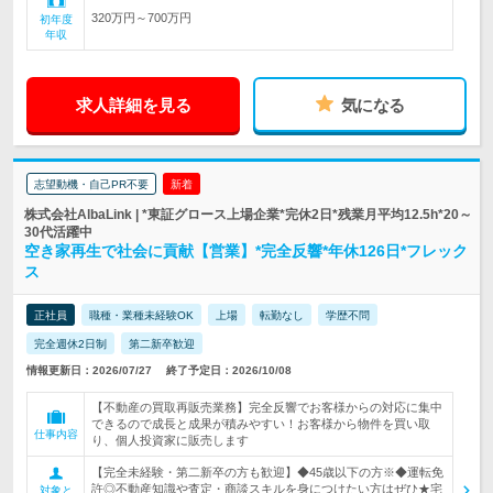
320万円～700万円
初年度
年収
求人詳細を見る
気になる
志望動機・自己PR不要
新着
株式会社AlbaLink | *東証グロース上場企業*完休2日*残業月平均12.5h*20～
30代活躍中
空き家再生で社会に貢献【営業】*完全反響*年休126日*フレック
ス
正社員
職種・業種未経験OK
上場
転勤なし
学歴不問
完全週休2日制
第二新卒歓迎
情報更新日：2026/07/27
終了予定日：2026/10/08
【不動産の買取再販売業務】完全反響でお客様からの対応に集中
できるので成長と成果が積みやすい！お客様から物件を買い取
仕事内容
り、個人投資家に販売します
【完全未経験・第二新卒の方も歓迎】◆45歳以下の方※◆運転免
許◎不動産知識や査定・商談スキルを身につけたい方はぜひ★宅
対象と