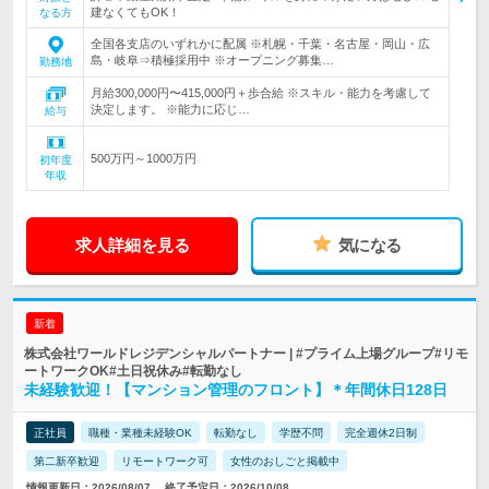
建なくてもOK！
なる方
全国各支店のいずれかに配属 ※札幌・千葉・名古屋・岡山・広
島・岐阜⇒積極採用中 ※オープニング募集…
勤務地
月給300,000円〜415,000円＋歩合給 ※スキル・能力を考慮して
決定します。 ※能力に応じ…
給与
500万円～1000万円
初年度
年収
求人詳細を見る
気になる
新着
株式会社ワールドレジデンシャルパートナー | #プライム上場グループ#リモ
ートワークOK#土日祝休み#転勤なし
未経験歓迎！【マンション管理のフロント】＊年間休日128日
正社員
職種・業種未経験OK
転勤なし
学歴不問
完全週休2日制
第二新卒歓迎
リモートワーク可
女性のおしごと掲載中
情報更新日：2026/08/07
終了予定日：2026/10/08