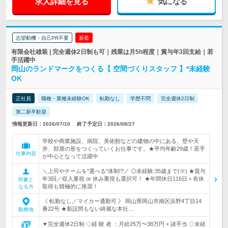
求人詳細を見る
気になる
志望動機・自己PR不要
新着
有限会社雄装 | 完全週休2日制も可｜残業は月5h程度｜賞与年3回支給｜若
手活躍中
岡山のランドマークをつくる【 空間づくりスタッフ 】*未経験
OK
正社員
職種・業種未経験OK
転勤なし
学歴不問
完全週休2日制
第二新卒歓迎
情報更新日：2026/07/10
終了予定日：2026/08/27
学校や商業施設、病院、美術館などの建物の中にある、壁や天
井、部屋の形をつくっていくお仕事です。★平均年齢29歳！若手
仕事内容
が中心となって活躍中
＼上司やチームを"選べる"体制!?／ ◎未経験:35歳まで(※) ★賞与
年3回／収入重視 or 休み重視も選択可！ ★年間休日116日＋有休
対象と
取得も積極的に推奨！
なる方
《 転勤なし／マイカー通勤可 》 岡山県岡山市南区浜野4丁目14
番22号 ★新設間もない綺麗な本社…
勤務地
▼完全週休2日制 ◇経 験 者 ：月給25万〜38万円 + 諸手当 ◇未経