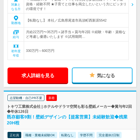
資格・経験不問 ★子育てと仕事を両立したいという方にピッタリ
対象と
の環境です！
なる方
【転勤なし】 本社／広島県尾道市高須町西新涯5542
勤務地
月給22万円〜35万円＋諸手当＋賞与年2回 ※経験・年齢・資格な
ど考慮し優遇いたします ※試用期間…
給与
330万円～600万円
初年度
年収
求人詳細を見る
気になる
志望動機・自己PR不要
新着
トキワ工業株式会社 | ホテルやドラマ空間も彩る壁紙メーカー◆賞与年2回
◆年休126日
既存顧客9割！壁紙デザインの【提案営業】未経験歓迎◆残業
20H程
正社員
職種・業種未経験OK
転勤なし
学歴不問
完全週休2日制