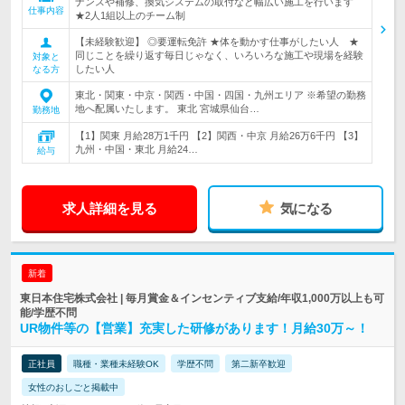
ナンスや補修、換気システムの取付など幅広い施工を行います
仕事内容
★2人1組以上のチーム制
【未経験歓迎】 ◎要運転免許 ★体を動かす仕事がしたい人 ★
同じことを繰り返す毎日じゃなく、いろいろな施工や現場を経験
対象と
したい人
なる方
東北・関東・中京・関西・中国・四国・九州エリア ※希望の勤務
地へ配属いたします。 東北 宮城県仙台…
勤務地
【1】関東 月給28万1千円 【2】関西・中京 月給26万6千円 【3】
九州・中国・東北 月給24…
給与
求人詳細を見る
気になる
新着
東日本住宅株式会社 | 毎月賞金＆インセンティブ支給/年収1,000万以上も可
能/学歴不問
UR物件等の【営業】充実した研修があります！月給30万～！
正社員
職種・業種未経験OK
学歴不問
第二新卒歓迎
女性のおしごと掲載中