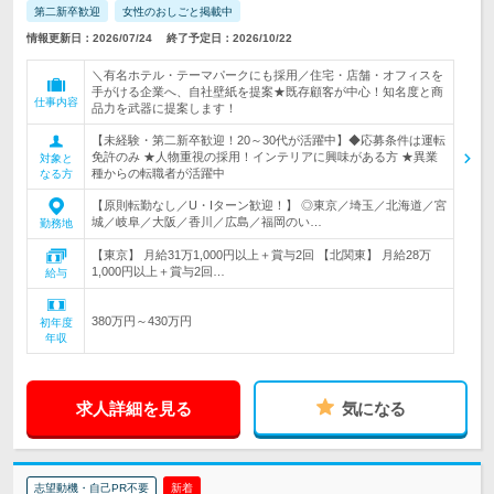
第二新卒歓迎
女性のおしごと掲載中
情報更新日：2026/07/24
終了予定日：2026/10/22
＼有名ホテル・テーマパークにも採用／住宅・店舗・オフィスを
手がける企業へ、自社壁紙を提案★既存顧客が中心！知名度と商
仕事内容
品力を武器に提案します！
【未経験・第二新卒歓迎！20～30代が活躍中】◆応募条件は運転
免許のみ ★人物重視の採用！インテリアに興味がある方 ★異業
対象と
種からの転職者が活躍中
なる方
【原則転勤なし／U・Iターン歓迎！】 ◎東京／埼玉／北海道／宮
城／岐阜／大阪／香川／広島／福岡のい…
勤務地
【東京】 月給31万1,000円以上＋賞与2回 【北関東】 月給28万
1,000円以上＋賞与2回…
給与
380万円～430万円
初年度
年収
求人詳細を見る
気になる
志望動機・自己PR不要
新着