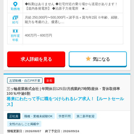
◆転勤はありません ◆社宅付近の乗り場から送迎があります！
【道内各発電所】 ◆泊原子力発電所 ★…
勤務地
月給 250,000円〜500,000円＋諸手当＋賞与年2回 ※年齢、経験、
能力を考慮の上、優遇し…
給与
400万円～600万円
初年度
年収
求人詳細を見る
気になる
志望動機・自己PR不要
新着
三ッ輪産業株式会社 | 年間休日125日/月残業約7時間/産休・育休取得率
100％/中途6割
将来にわたって手に職をつけられるレア求人！【ルートセール
ス】
正社員
職種・業種未経験OK
学歴不問
第二新卒歓迎
女性のおしごと掲載中
情報更新日：2026/08/07
終了予定日：2026/09/24