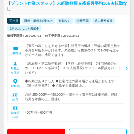
【プラント作業スタッフ】未経験歓迎★残業月平均10h★転勤な
し
正社員
職種・業種未経験OK
転勤なし
学歴不問
第二新卒歓迎
女性のおしごと掲載中
情報更新日：2026/07/24
終了予定日：2026/10/22
【道民の暮らしを支える仕事】発電所の機械・設備の定期点検や
不具合対応を手がけます。未経験から先輩のOJTで1~3年程度か
仕事内容
けて一人前に成長できます。
【未経験・第二新卒歓迎】【学歴・経歴不問】【社宅完備のた
め、U・Iターンも歓迎】100％人柄重視♪カジュアル面談も行って
対象と
います♪
なる方
◆転勤はありません ◆社宅付近の乗り場から送迎があります！
【道内各発電所】 ◆泊原子力発電所 北…
勤務地
月給 250,000円〜450,000円＋諸手当＋賞与年2回 ※年齢、経験、
能力を考慮の上、優遇し…
給与
400万円～600万円
初年度
年収