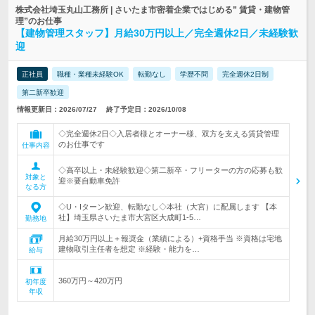
株式会社埼玉丸山工務所 | さいたま市密着企業ではじめる” 賃貸・建物管
理”のお仕事
【建物管理スタッフ】月給30万円以上／完全週休2日／未経験歓
迎
正社員
職種・業種未経験OK
転勤なし
学歴不問
完全週休2日制
第二新卒歓迎
情報更新日：2026/07/27
終了予定日：2026/10/08
◇完全週休2日◇入居者様とオーナー様、双方を支える賃貸管理
のお仕事です
仕事内容
◇高卒以上・未経験歓迎◇第二新卒・フリーターの方の応募も歓
対象と
迎※要自動車免許
なる方
◇U・Iターン歓迎、転勤なし◇本社（大宮）に配属します 【本
社】埼玉県さいたま市大宮区大成町1-5…
勤務地
月給30万円以上＋報奨金（業績による）+資格手当 ※資格は宅地
建物取引主任者を想定 ※経験・能力を…
給与
360万円～420万円
初年度
年収