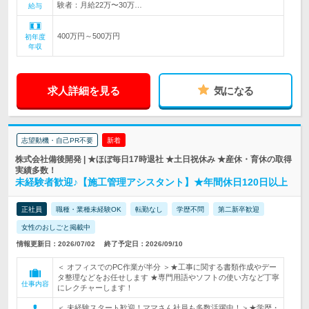
験者：月給22万〜30万…
給与
400万円～500万円
初年度
年収
求人詳細を見る
気になる
志望動機・自己PR不要
新着
株式会社備後開発 | ★ほぼ毎日17時退社 ★土日祝休み ★産休・育休の取得
実績多数！
未経験者歓迎♪【施工管理アシスタント】★年間休日120日以上
正社員
職種・業種未経験OK
転勤なし
学歴不問
第二新卒歓迎
女性のおしごと掲載中
情報更新日：2026/07/02
終了予定日：2026/09/10
＜ オフィスでのPC作業が半分 ＞★工事に関する書類作成やデー
タ整理などをお任せします ★専門用語やソフトの使い方など丁寧
仕事内容
にレクチャーします！
＜ 未経験スタート歓迎！ママさん社員も多数活躍中！＞★学歴・