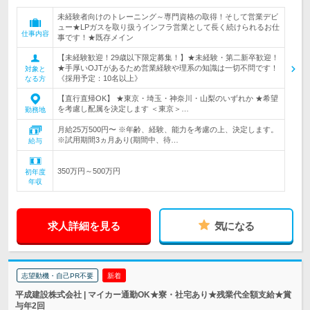
未経験者向けのトレーニング～専門資格の取得！そして営業デビ
ュー★LPガスを取り扱うインフラ営業として長く続けられるお仕
仕事内容
事です！★既存メイン
【未経験歓迎！29歳以下限定募集！】★未経験・第二新卒歓迎！
★手厚いOJTがあるため営業経験や理系の知識は一切不問です！
対象と
《採用予定：10名以上》
なる方
【直行直帰OK】 ★東京・埼玉・神奈川・山梨のいずれか ★希望
を考慮し配属を決定します ＜東京＞…
勤務地
月給25万500円〜 ※年齢、経験、能力を考慮の上、決定します。
※試用期間3ヵ月あり(期間中、待…
給与
350万円～500万円
初年度
年収
求人詳細を見る
気になる
志望動機・自己PR不要
新着
平成建設株式会社 | マイカー通勤OK★寮・社宅あり★残業代全額支給★賞
与年2回