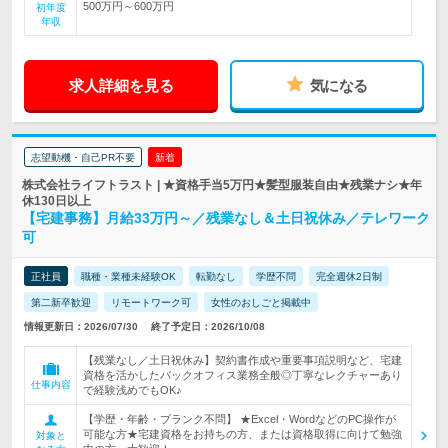
500万円～600万円
初年度
年収
求人詳細を見る
気になる
志望動機・自己PR不要
新着
株式会社ライフトラスト | ★資格手当5万円★髪型服装自由★残業ナシ★年
休130日以上
【宅建事務】月給33万円～／残業なし＆土日祝休み／テレワーク
可
正社員
職種・業種未経験OK
転勤なし
学歴不問
完全週休2日制
第二新卒歓迎
リモートワーク可
女性のおしごと掲載中
情報更新日：2026/07/30
終了予定日：2026/10/08
【残業なし／土日祝休み】契約書作成や重要事項説明など、宅建
資格を活かしたバックオフィス業務全般◎丁寧なレクチャーあり
仕事内容
で経験浅めでもOK♪
【学歴・年齢・ブランク不問】 ★Excel・WordなどのPC操作が
可能な方★宅建資格をお持ちの方、または資格取得に向けて勉強
対象と