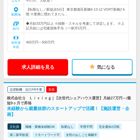
中の方、大歓迎！
なる方
【転勤なし／駅徒歩5分】 東京都港区新橋6‐13‐12 VORT新橋2 6
階 ※業務に慣れてきたら…
勤務地
◆月給33万円以上 ※経験・スキルを考慮して決定します。 ※上
記月給には宅建資格手当（一律月5万円…
給与
450万円～500万円
初年度
年収
求人詳細を見る
気になる
志望動機・自己PR不要
新着
株式会社Ｑ Ｌｉｖｉｎｇ | 【次世代シェアハウス運営】月給27万円～/最
短9ヶ月で昇格
未経験から裁量抜群のスタートアップで活躍！【施設運営・企
画】
正社員
職種・業種未経験OK
転勤なし
学歴不問
完全週休2日制
第二新卒歓迎
リモートワーク可
女性のおしごと掲載中