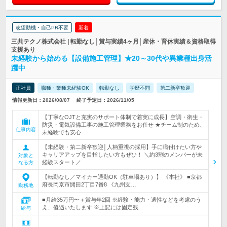
志望動機・自己PR不要
新着
三共テクノ株式会社 | 転勤なし│賞与実績4ヶ月│産休・育休実績＆資格取得
支援あり
未経験から始める【設備施工管理】★20～30代や異業種出身活
躍中
正社員
職種・業種未経験OK
転勤なし
学歴不問
第二新卒歓迎
情報更新日：2026/08/07
終了予定日：2026/11/05
【丁寧なOJTと充実のサポート体制で着実に成長】空調・衛生・
防災・電気設備工事の施工管理業務をお任せ ★チーム制のため、
仕事内容
未経験でも安心
【未経験・第二新卒歓迎│人柄重視の採用】手に職付けたい方や
キャリアアップを目指したい方もぜひ！ ＼約3割のメンバーが未
対象と
経験スタート／
なる方
【転勤なし／マイカー通勤OK（駐車場あり）】 《本社》 ■京都
府長岡京市開田2丁目7番8 《九州支…
勤務地
■月給35万円〜＋賞与年2回 ※経験・能力・適性などを考慮のう
え、優遇いたします ※上記には固定残…
給与