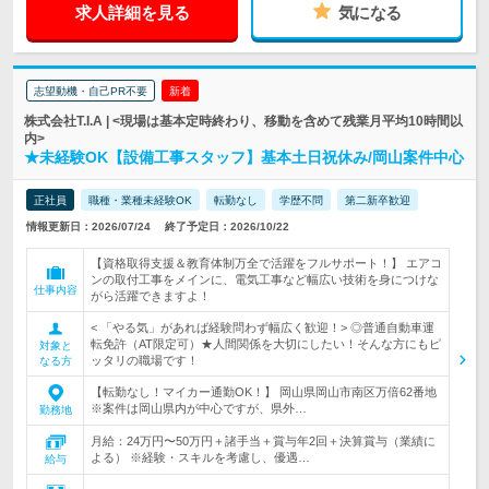
求人詳細を見る
気になる
志望動機・自己PR不要
新着
株式会社T.I.A | <現場は基本定時終わり、移動を含めて残業月平均10時間以
内>
★未経験OK【設備工事スタッフ】基本土日祝休み/岡山案件中心
正社員
職種・業種未経験OK
転勤なし
学歴不問
第二新卒歓迎
情報更新日：2026/07/24
終了予定日：2026/10/22
【資格取得支援＆教育体制万全で活躍をフルサポート！】 エアコ
ンの取付工事をメインに、電気工事など幅広い技術を身につけな
仕事内容
がら活躍できますよ！
< 「やる気」があれば経験問わず幅広く歓迎！> ◎普通自動車運
転免許（AT限定可）★人間関係を大切にしたい！そんな方にもピ
対象と
ッタリの職場です！
なる方
【転勤なし！マイカー通勤OK！】 岡山県岡山市南区万倍62番地
※案件は岡山県内が中心ですが、県外…
勤務地
月給：24万円〜50万円＋諸手当＋賞与年2回＋決算賞与（業績に
よる） ※経験・スキルを考慮し、優遇…
給与