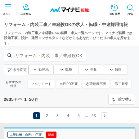
メニュー
会員登録
閲覧履歴
検索
リフォーム・内装工事／未経験OKの求人・転職・中途採用情報
リフォーム・内装工事／未経験OKの転職・求人一覧ページです。マイナビ転職では
設備工事、設計、建設コンサルタントなどからもあなたにぴったりの求人を探せま
す。
リフォーム・内装工事／未経験OK
勤務地
職種
年収
特徴
条件変更
おすすめの
フルリモート
自己PR不要
志望動機不要
第二新卒
特徴
2635
1
50
並び替え
件中
-
件
1
2
3
4
5
53
…
志望動機・自己PR不要
新着