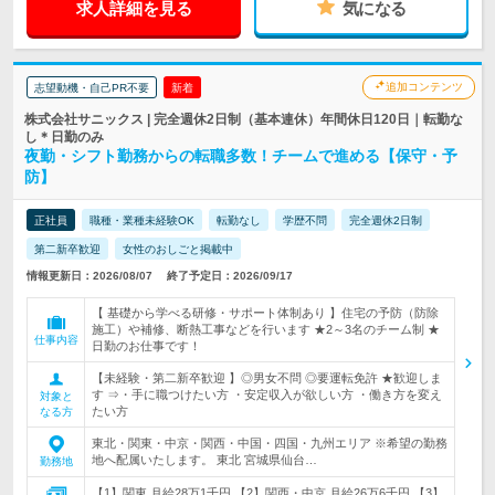
求人詳細を見る
気になる
追加コンテンツ
志望動機・自己PR不要
新着
株式会社サニックス | 完全週休2日制（基本連休）年間休日120日｜転勤な
し＊日勤のみ
夜勤・シフト勤務からの転職多数！チームで進める【保守・予
防】
正社員
職種・業種未経験OK
転勤なし
学歴不問
完全週休2日制
第二新卒歓迎
女性のおしごと掲載中
情報更新日：2026/08/07
終了予定日：2026/09/17
【 基礎から学べる研修・サポート体制あり 】住宅の予防（防除
施工）や補修、断熱工事などを行います ★2～3名のチーム制 ★
仕事内容
日勤のお仕事です！
【未経験・第二新卒歓迎 】◎男女不問 ◎要運転免許 ★歓迎しま
す ⇒・手に職つけたい方 ・安定収入が欲しい方 ・働き方を変え
対象と
たい方
なる方
東北・関東・中京・関西・中国・四国・九州エリア ※希望の勤務
地へ配属いたします。 東北 宮城県仙台…
勤務地
【1】関東 月給28万1千円 【2】関西・中京 月給26万6千円 【3】