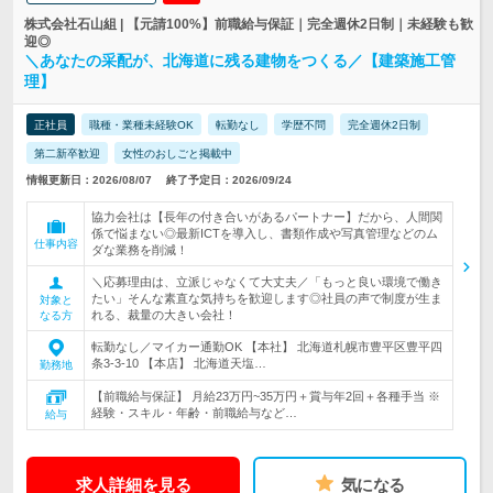
株式会社石山組 | 【元請100%】前職給与保証｜完全週休2日制｜未経験も歓
迎◎
＼あなたの采配が、北海道に残る建物をつくる／【建築施工管
理】
正社員
職種・業種未経験OK
転勤なし
学歴不問
完全週休2日制
第二新卒歓迎
女性のおしごと掲載中
情報更新日：2026/08/07
終了予定日：2026/09/24
協力会社は【長年の付き合いがあるパートナー】だから、人間関
係で悩まない◎最新ICTを導入し、書類作成や写真管理などのム
仕事内容
ダな業務を削減！
＼応募理由は、立派じゃなくて大丈夫／「もっと良い環境で働き
たい」そんな素直な気持ちを歓迎します◎社員の声で制度が生ま
対象と
れる、裁量の大きい会社！
なる方
転勤なし／マイカー通勤OK 【本社】 北海道札幌市豊平区豊平四
条3-3-10 【本店】 北海道天塩…
勤務地
【前職給与保証】 月給23万円~35万円＋賞与年2回＋各種手当 ※
経験・スキル・年齢・前職給与など…
給与
求人詳細を見る
気になる