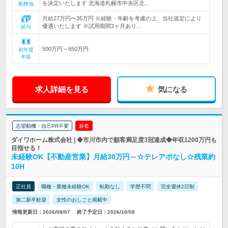
を決定いたします 北海道札幌市中央区北…
勤務地
月給27万円〜35万円 ※経験・年齢を考慮の上、当社規定により
優遇いたします ※試用期間3ヶ月あり…
給与
500万円～650万円
初年度
年収
求人詳細を見る
気になる
志望動機・自己PR不要
新着
ダイワホーム株式会社 | ◆市川市内で顧客満足度3冠達成◆年収1200万円も
目指せる！
未経験OK【不動産営業】月給30万円～☆テレアポなし☆残業約
10H
正社員
職種・業種未経験OK
転勤なし
学歴不問
完全週休2日制
第二新卒歓迎
女性のおしごと掲載中
情報更新日：2026/08/07
終了予定日：2026/10/08