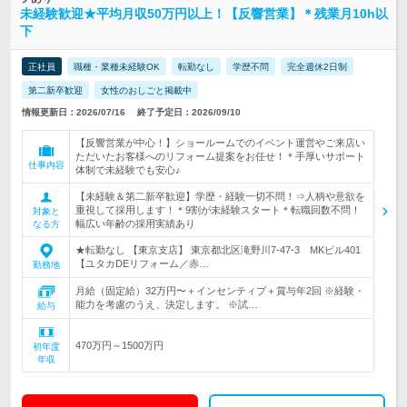
未経験歓迎★平均月収50万円以上！【反響営業】＊残業月10h以
下
正社員
職種・業種未経験OK
転勤なし
学歴不問
完全週休2日制
第二新卒歓迎
女性のおしごと掲載中
情報更新日：2026/07/16
終了予定日：2026/09/10
【反響営業が中心！】ショールームでのイベント運営やご来店い
ただいたお客様へのリフォーム提案をお任せ！＊手厚いサポート
仕事内容
体制で未経験でも安心♪
【未経験＆第二新卒歓迎】学歴・経験一切不問！⇒人柄や意欲を
重視して採用します！＊9割が未経験スタート＊転職回数不問！
対象と
幅広い年齢の採用実績あり
なる方
★転勤なし 【東京支店】 東京都北区滝野川7-47-3 MKビル401
【ユタカDEリフォーム／赤…
勤務地
月給（固定給）32万円〜＋インセンティブ＋賞与年2回 ※経験・
能力を考慮のうえ、決定します。 ※試…
給与
470万円～1500万円
初年度
年収