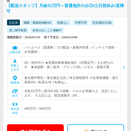
送
【配送スタッフ】月給31万円～普通免許のみ◎/土日祝休み/直帰
可
正社員
職種・業種未経験OK
転勤なし
学歴不問
完全週休2日制
第二新卒歓迎
女性のおしごと掲載中
情報更新日：2026/07/10
終了予定日：2026/10/08
ハイエース（普通車）での配送＋倉庫内作業（インテリア資材・
住宅建材）
仕事内容
20～30代中心 ★普通自動車運転免許（AT限定可）をお持ちの
対象と
方 ★未経験・第二新卒・ブランクOK／スキル・資格不要
なる方
東京都中野区／東京都足立区／埼玉県朝霞市 ※社用車通勤・直行
直帰OK／転居を伴う転勤なし
勤務地
月給31万円＋賞与年2回 ※経験・スキルを考慮の上、決定いたし
ます。 ※上記には、固定残業代（60…
給与
440万円～500万円
初年度
年収