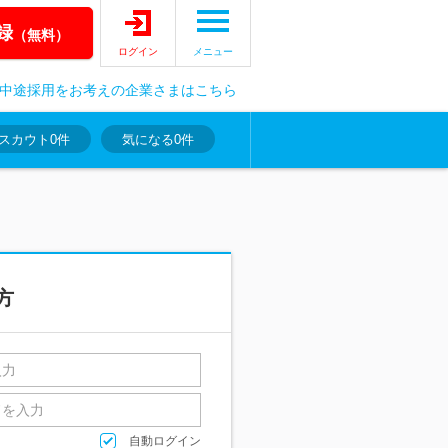
録
（無料）
ログイン
メニュー
中途採用をお考えの企業さまはこちら
スカウト
0件
気になる
0件
方
自動ログイン