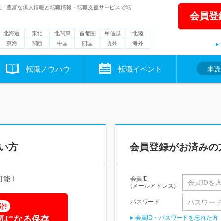
職」豊富な求人情報と転職情報・転職支援サービスで転
会員登
北海道
東北
北関東
首都圏
甲信越
北陸
東海
関西
中国
四国
九州
海外
転職ノウハウ
転職イベント
未読
い方
会員登録がお済みの
可能！
会員ID
(メールアドレス)
パスワード
分!
気になる保存
会員ID・パスワードを忘れた方