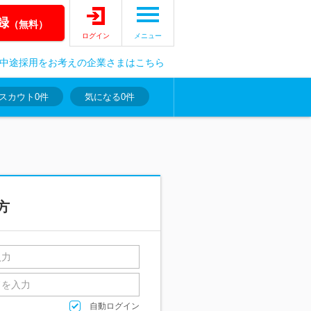
録
（無料）
ログイン
メニュー
中途採用をお考えの企業さまはこちら
スカウト
0件
気になる
0件
方
自動ログイン