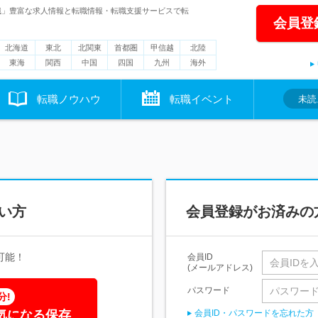
職」豊富な求人情報と転職情報・転職支援サービスで転
会員登
北海道
東北
北関東
首都圏
甲信越
北陸
東海
関西
中国
四国
九州
海外
転職ノウハウ
転職イベント
未読
い方
会員登録がお済みの
可能！
会員ID
(メールアドレス)
パスワード
分!
気になる保存
会員ID・パスワードを忘れた方