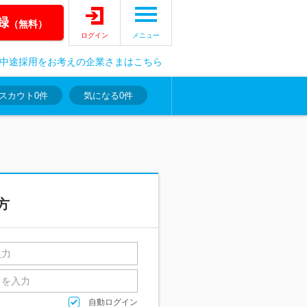
録
（無料）
ログイン
メニュー
中途採用をお考えの企業さまはこちら
スカウト
0件
気になる
0件
方
自動ログイン