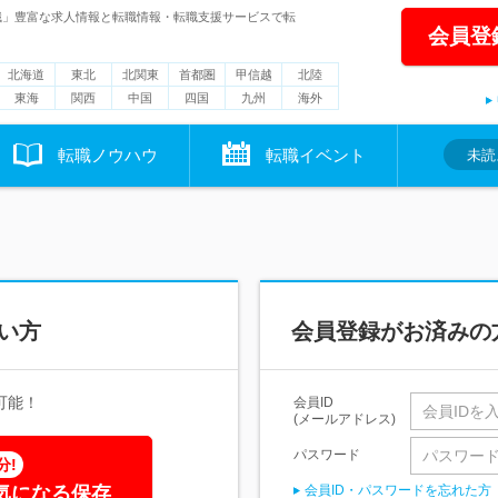
職」豊富な求人情報と転職情報・転職支援サービスで転
会員登
北海道
東北
北関東
首都圏
甲信越
北陸
東海
関西
中国
四国
九州
海外
転職ノウハウ
転職イベント
未読
い方
会員登録がお済みの
可能！
会員ID
(メールアドレス)
パスワード
分!
気になる保存
会員ID・パスワードを忘れた方