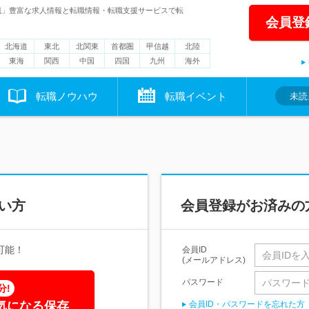
職」豊富な求人情報と転職情報・転職支援サービスで転
会員登
北海道
東北
北関東
首都圏
甲信越
北陸
東海
関西
中国
四国
九州
海外
転職ノウハウ
転職イベント
未読
い方
会員登録がお済みの
可能！
会員ID
(メールアドレス)
パスワード
分!
気になる保存
会員ID・パスワードを忘れた方