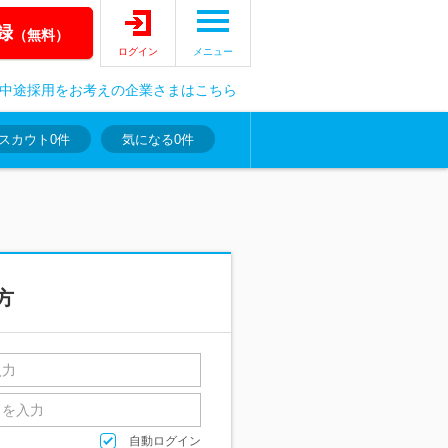
録
（無料）
ログイン
メニュー
中途採用をお考えの企業さまはこちら
スカウト
0件
気になる
0件
方
自動ログイン