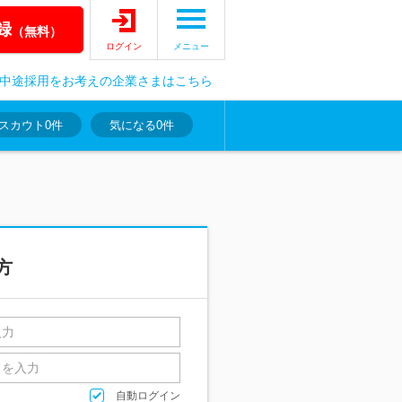
録
（無料）
ログイン
メニュー
中途採用をお考えの企業さまはこちら
スカウト
0件
気になる
0件
方
自動ログイン