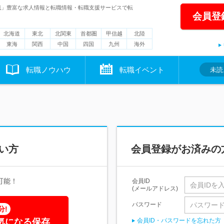
職」豊富な求人情報と転職情報・転職支援サービスで転
会員登
北海道
東北
北関東
首都圏
甲信越
北陸
東海
関西
中国
四国
九州
海外
転職ノウハウ
転職イベント
未読
い方
会員登録がお済みの
可能！
会員ID
(メールアドレス)
パスワード
分!
気になる保存
会員ID・パスワードを忘れた方