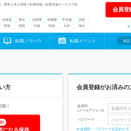
職」豊富な求人情報と転職情報・転職支援サービスで転
会員登
北海道
東北
北関東
首都圏
甲信越
北陸
東海
関西
中国
四国
九州
海外
転職ノウハウ
転職イベント
未読
い方
会員登録がお済みの
可能！
会員ID
(メールアドレス)
パスワード
分!
気になる保存
会員ID・パスワードを忘れた方