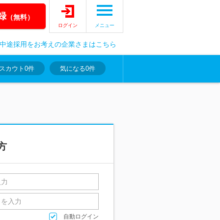
録
（無料）
ログイン
メニュー
中途採用をお考えの企業さまはこちら
スカウト
0件
気になる
0件
方
自動ログイン