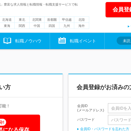
職」豊富な求人情報と転職情報・転職支援サービスで転
会員登
北海道
東北
北関東
首都圏
甲信越
北陸
東海
関西
中国
四国
九州
海外
転職ノウハウ
転職イベント
未読
い方
会員登録がお済みの
可能！
会員ID
(メールアドレス)
パスワード
分!
気になる保存
会員ID・パスワードを忘れた方