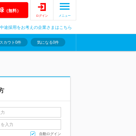
録
（無料）
ログイン
メニュー
中途採用をお考えの企業さまはこちら
スカウト
0件
気になる
0件
方
自動ログイン