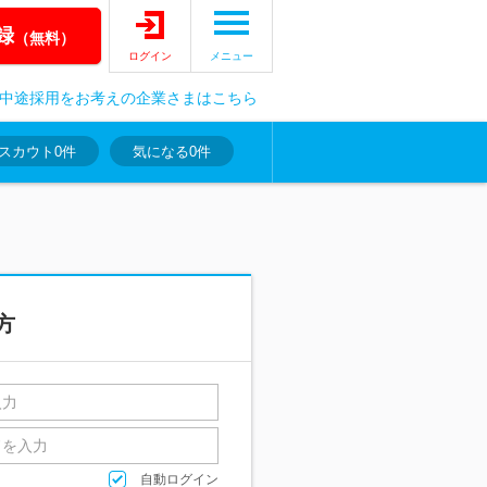
録
（無料）
ログイン
メニュー
中途採用をお考えの企業さまはこちら
スカウト
0件
気になる
0件
方
自動ログイン