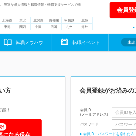
職」豊富な求人情報と転職情報・転職支援サービスで転
会員登
北海道
東北
北関東
首都圏
甲信越
北陸
東海
関西
中国
四国
九州
海外
転職ノウハウ
転職イベント
未読
い方
会員登録がお済みの
可能！
会員ID
(メールアドレス)
パスワード
分!
気になる保存
会員ID・パスワードを忘れた方