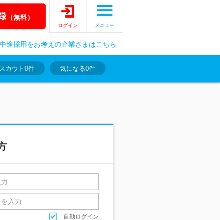
録
（無料）
ログイン
メニュー
中途採用をお考えの企業さまはこちら
スカウト
0件
気になる
0件
方
自動ログイン