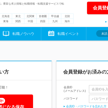
職」豊富な求人情報と転職情報・転職支援サービスで転
会員登
北海道
東北
北関東
首都圏
甲信越
北陸
東海
関西
中国
四国
九州
海外
転職ノウハウ
転職イベント
未読
い方
会員登録がお済みの
可能！
会員ID
(メールアドレス)
パスワード
分!
気になる保存
会員ID・パスワードを忘れた方