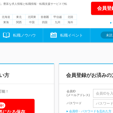
職」豊富な求人情報と転職情報・転職支援サービスで転
会員登
北海道
東北
北関東
首都圏
甲信越
北陸
東海
関西
中国
四国
九州
海外
転職ノウハウ
転職イベント
未読
い方
会員登録がお済みの
可能！
会員ID
(メールアドレス)
パスワード
分!
気になる保存
会員ID・パスワードを忘れた方