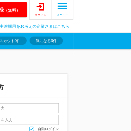
録
（無料）
ログイン
メニュー
中途採用をお考えの企業さまはこちら
スカウト
0件
気になる
0件
方
自動ログイン