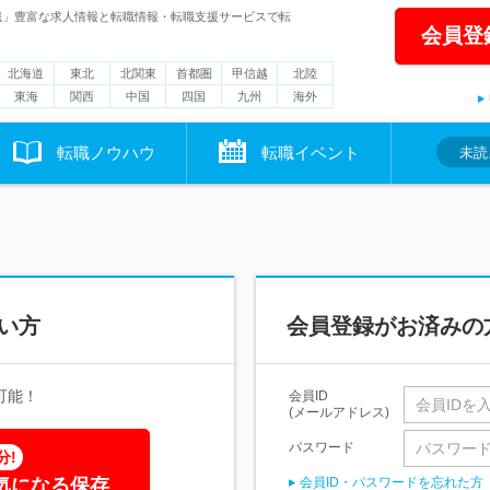
職」豊富な求人情報と転職情報・転職支援サービスで転
会員登
北海道
東北
北関東
首都圏
甲信越
北陸
東海
関西
中国
四国
九州
海外
転職ノウハウ
転職イベント
未読
い方
会員登録がお済みの
可能！
会員ID
(メールアドレス)
パスワード
分!
気になる保存
会員ID・パスワードを忘れた方