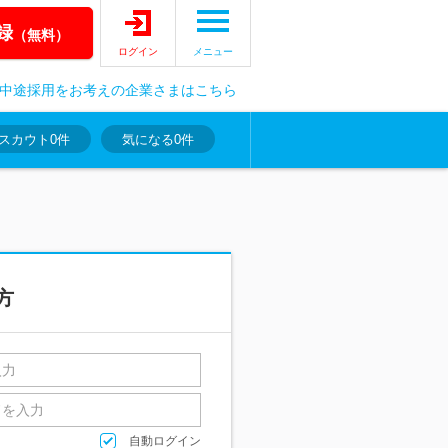
録
（無料）
ログイン
メニュー
中途採用をお考えの企業さまはこちら
スカウト
0件
気になる
0件
方
自動ログイン