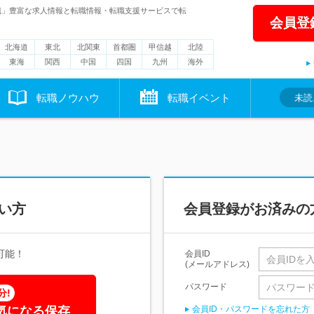
職」豊富な求人情報と転職情報・転職支援サービスで転
会員登
北海道
東北
北関東
首都圏
甲信越
北陸
東海
関西
中国
四国
九州
海外
転職ノウハウ
転職イベント
未読
い方
会員登録がお済みの
可能！
会員ID
(メールアドレス)
パスワード
分!
気になる保存
会員ID・パスワードを忘れた方