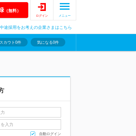
録
（無料）
ログイン
メニュー
中途採用をお考えの企業さまはこちら
スカウト
0件
気になる
0件
方
自動ログイン