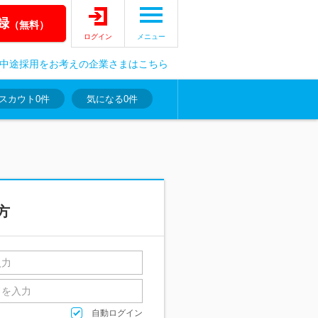
録
（無料）
ログイン
メニュー
中途採用をお考えの企業さまはこちら
スカウト
0件
気になる
0件
方
自動ログイン