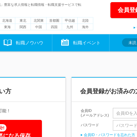
職」豊富な求人情報と転職情報・転職支援サービスで転
会員登
北海道
東北
北関東
首都圏
甲信越
北陸
東海
関西
中国
四国
九州
海外
転職ノウハウ
転職イベント
未読
い方
会員登録がお済みの
可能！
会員ID
(メールアドレス)
パスワード
分!
気になる保存
会員ID・パスワードを忘れた方