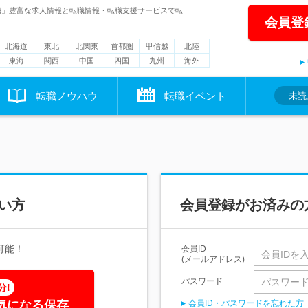
職」豊富な求人情報と転職情報・転職支援サービスで転
会員登
北海道
東北
北関東
首都圏
甲信越
北陸
東海
関西
中国
四国
九州
海外
転職ノウハウ
転職イベント
未読
い方
会員登録がお済みの
可能！
会員ID
(メールアドレス)
パスワード
分!
気になる保存
会員ID・パスワードを忘れた方