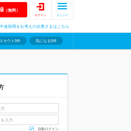
録
（無料）
ログイン
メニュー
中途採用をお考えの企業さまはこちら
スカウト
0件
気になる
0件
方
自動ログイン