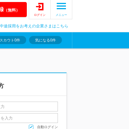
録
（無料）
ログイン
メニュー
中途採用をお考えの企業さまはこちら
スカウト
0件
気になる
0件
方
自動ログイン