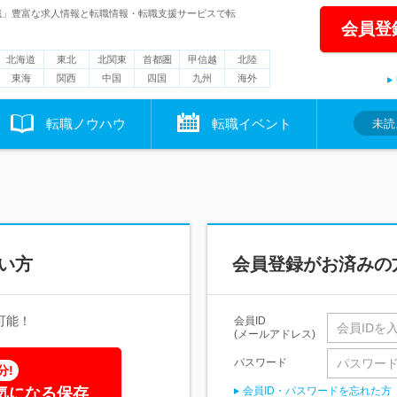
職」豊富な求人情報と転職情報・転職支援サービスで転
会員登
北海道
東北
北関東
首都圏
甲信越
北陸
東海
関西
中国
四国
九州
海外
転職ノウハウ
転職イベント
未読
い方
会員登録がお済みの
可能！
会員ID
(メールアドレス)
パスワード
分!
気になる保存
会員ID・パスワードを忘れた方