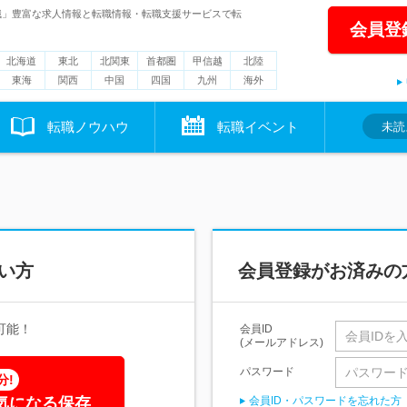
職」豊富な求人情報と転職情報・転職支援サービスで転
会員登
北海道
東北
北関東
首都圏
甲信越
北陸
東海
関西
中国
四国
九州
海外
転職ノウハウ
転職イベント
未読
い方
会員登録がお済みの
可能！
会員ID
(メールアドレス)
パスワード
分!
気になる保存
会員ID・パスワードを忘れた方