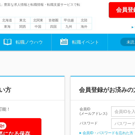
職」豊富な求人情報と転職情報・転職支援サービスで転
会員登
北海道
東北
北関東
首都圏
甲信越
北陸
東海
関西
中国
四国
九州
海外
転職ノウハウ
転職イベント
未読
い方
会員登録がお済みの
可能！
会員ID
(メールアドレス)
パスワード
分!
気になる保存
会員ID・パスワードを忘れた方