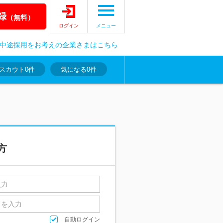
録
（無料）
ログイン
メニュー
中途採用をお考えの企業さまはこちら
スカウト
0件
気になる
0件
方
自動ログイン