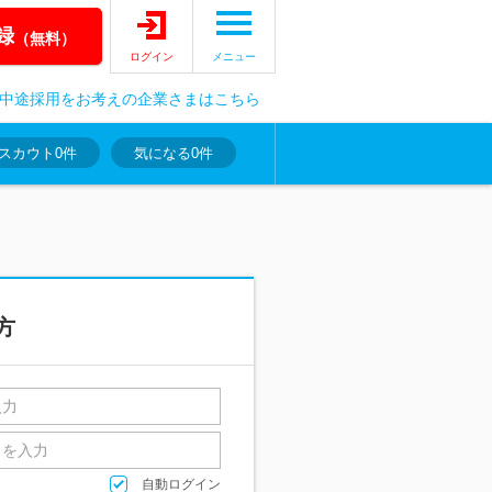
録
（無料）
ログイン
メニュー
中途採用をお考えの企業さまはこちら
スカウト
0件
気になる
0件
方
自動ログイン