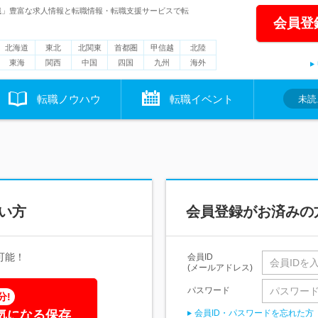
職」豊富な求人情報と転職情報・転職支援サービスで転
会員登
北海道
東北
北関東
首都圏
甲信越
北陸
東海
関西
中国
四国
九州
海外
転職ノウハウ
転職イベント
未読
い方
会員登録がお済みの
可能！
会員ID
(メールアドレス)
パスワード
分!
気になる保存
会員ID・パスワードを忘れた方