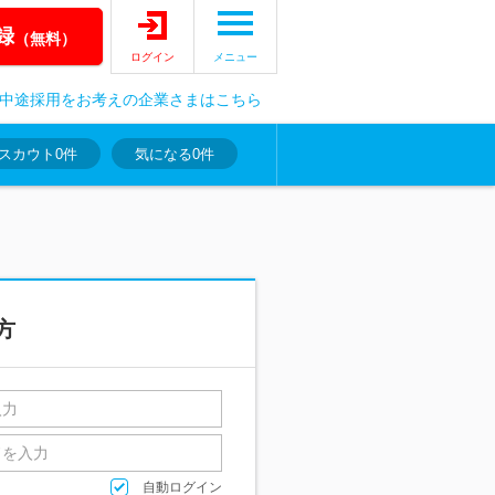
録
（無料）
ログイン
メニュー
中途採用をお考えの企業さまはこちら
スカウト
0件
気になる
0件
方
自動ログイン