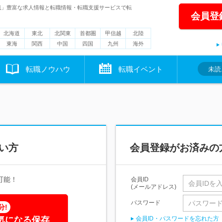
職」豊富な求人情報と転職情報・転職支援サービスで転
会員登
北海道
東北
北関東
首都圏
甲信越
北陸
東海
関西
中国
四国
九州
海外
転職ノウハウ
転職イベント
未読
い方
会員登録がお済みの
可能！
会員ID
(メールアドレス)
パスワード
分!
気になる保存
会員ID・パスワードを忘れた方