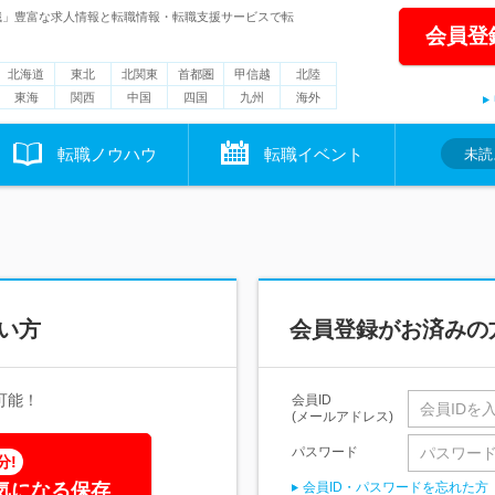
職」豊富な求人情報と転職情報・転職支援サービスで転
会員登
北海道
東北
北関東
首都圏
甲信越
北陸
東海
関西
中国
四国
九州
海外
転職ノウハウ
転職イベント
未読
い方
会員登録がお済みの
可能！
会員ID
(メールアドレス)
パスワード
分!
気になる保存
会員ID・パスワードを忘れた方