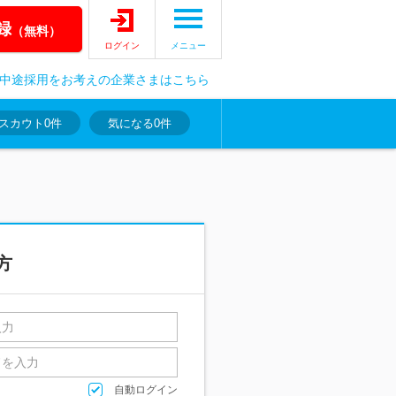
録
（無料）
ログイン
メニュー
中途採用をお考えの企業さまはこちら
スカウト
0件
気になる
0件
方
自動ログイン