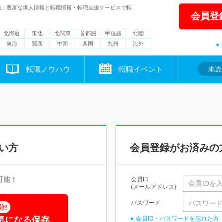
職」豊富な求人情報と転職情報・転職支援サービスで転
会員登
北海道
東北
北関東
首都圏
甲信越
北陸
東海
関西
中国
四国
九州
海外
転職ノウハウ
転職イベント
未読
い方
会員登録がお済みの
可能！
会員ID
(メールアドレス)
パスワード
分!
気になる保存
会員ID・パスワードを忘れた方