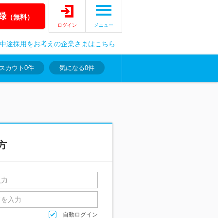
録
（無料）
ログイン
メニュー
中途採用をお考えの企業さまはこちら
スカウト
0件
気になる
0件
方
自動ログイン