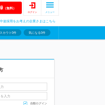
録
（無料）
ログイン
メニュー
中途採用をお考えの企業さまはこちら
スカウト
0件
気になる
0件
方
自動ログイン