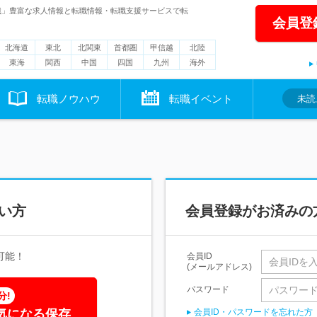
職」豊富な求人情報と転職情報・転職支援サービスで転
会員登
北海道
東北
北関東
首都圏
甲信越
北陸
東海
関西
中国
四国
九州
海外
転職ノウハウ
転職イベント
未読
い方
会員登録がお済みの
可能！
会員ID
(メールアドレス)
パスワード
分!
気になる保存
会員ID・パスワードを忘れた方